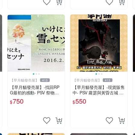
【早月貓發売屋】
【早月貓發売屋】
413
413
【早月貓發売屋】-找回RP
【早月貓發売屋】-現貨販售
G最初的感動- PSV 祭物與
中- PSV 蘿瑟與黃昏古城 純
雪中的剎那 純日版 日文版 ※
日版 日文版 ※蘿潔與黃昏古
750
550
$
$
現貨販售中※
城※ 日本一