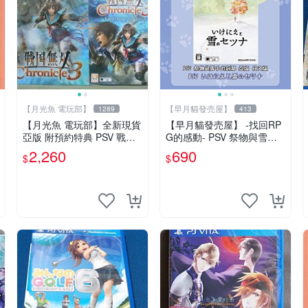
【月光魚 電玩部】
【早月貓發売屋】
1289
413
【月光魚 電玩部】全新現貨
【早月貓發売屋】 -找回RP
亞版 附預約特典 PSV 戰國
G的感動- PSV 祭物與雪中
無雙 編年史 3 珍藏盒版 限
的剎那 亞版 日文版 ※現貨販
2,260
690
$
$
定版 亞版日文版
售中※ SQUARE ENIX