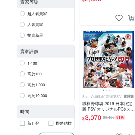
定版 純日版
賣家等級
超人氣賣家
人氣賣家
拍賣新星
賣家評價
1-100
高於100
高於1,000
高於10,000
Scotty's運動拍賣網(SSN)
623
職棒野球魂 2019 日本限定
版 PSV オリジナルPC&スマ
時間
ホ壁紙 配信 補貨中
3,070
$3,400
91折
$
新刊登
即將結標