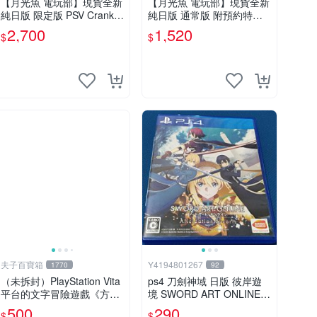
【月光魚 電玩部】現貨全新
【月光魚 電玩部】現貨全新
純日版 限定版 PSV Crank i
純日版 通常版 附預約特典C
n 限定版 純日版
D PSV 海利肯施塔特之歌 普
2,700
1,520
$
$
通版 純日版
夫子百寶箱
Y4194801267
1770
92
（未拆封）PlayStation Vita
ps4 刀劍神域 日版 彼岸遊
平台的文字冒險遊戲《方根
境 SWORD ART ONLINE P
書簡》
SVITA
500
290
$
$