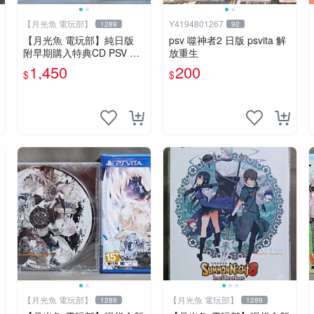
【月光魚 電玩部】
Y4194801267
1289
92
【月光魚 電玩部】純日版
psv 噬神者2 日版 psvita 解
附早期購入特典CD PSV SU
放重生
PERBEAT XONiC 純日版 P
1,450
200
$
$
S Vita
【月光魚 電玩部】
【月光魚 電玩部】
1289
1289