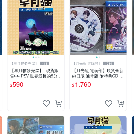
【早月貓發売屋】
【月光魚 電玩部】
413
1289
【早月貓發売屋】 -現貨販
【月光魚 電玩部】現貨全新
售中- PSV 世界最長的5分鐘
純日版 通常版 附特典CD P
純日版 日文版 ※日本一※
SV 7'scarlet 普通版 純日版
590
1,760
$
$