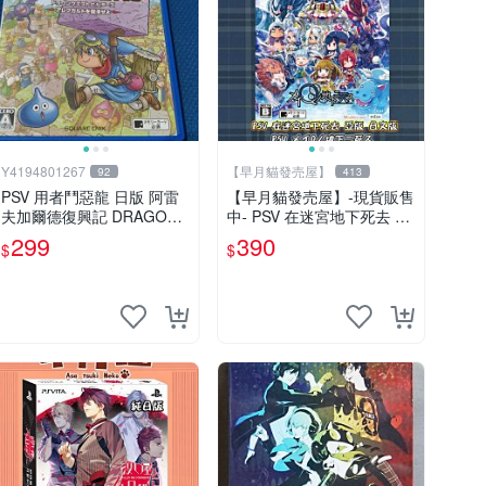
Y4194801267
【早月貓發売屋】
92
413
PSV 用者鬥惡龍 日版 阿雷
【早月貓發売屋】-現貨販售
夫加爾德復興記 DRAGON
中- PSV 在迷宮地下死去 亞
QUES
版 日文版 ※迷Q地下去死團
299
390
$
$
※