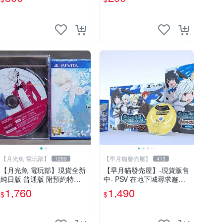
【月光魚 電玩部】
【早月貓發売屋】
1289
413
【月光魚 電玩部】現貨全新
【早月貓發売屋】-現貨販售
純日版 普通版 附預約特典
中- PSV 在地下城尋求邂逅
PSV 東京山手 BOYS for V
是否搞錯了什麼 無限戰鬥
1,760
1,490
$
$
MAIN DISC
純日版 限定版 PS Vita