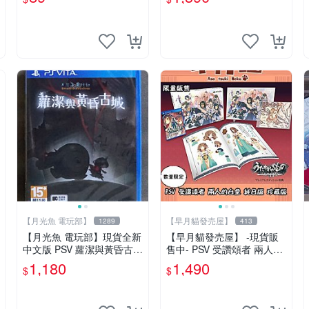
全面大幅強化※
【月光魚 電玩部】
【早月貓發売屋】
1289
413
【月光魚 電玩部】現貨全新
【早月貓發売屋】 -現貨販
中文版 PSV 蘿潔與黃昏古城
售中- PSV 受讚頌者 兩人的
亞版中文一般版 亞洲中文版
白皇 純日版 珍藏版 限定版
1,180
1,490
$
$
※系列最終回※ 二人的白皇