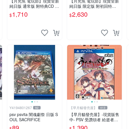
【月光魚 電玩部】現貨全新
【月光魚 電玩部】現貨全新
純日版 通常版 附特典CD P
純日版 限定版 附初回特典
SV 灰鷹之 Psychedelica 普
PSV 召喚夜響曲 6 消逝的境
1,710
2,630
$
$
通版 純日版
界 初回限定生產版 日版日
文
Y4194801267
【早月貓發売屋】
92
413
psv psvita 闇魂獻祭 日版 S
【早月貓發売屋】-現貨販售
OUL SACRIFICE
中- PSV 受讚頌者 給逝者的
搖籃曲 純日版 日文版 ※系統
89
1,390
$
$