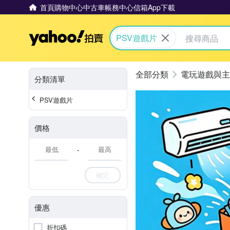
首頁
購物中心
中古車
帳務中心
信箱
App下載
Yahoo拍賣
PSV遊戲片
電玩遊戲與主
分類清單
PSV遊戲片
價格
-
確定
優惠
折扣碼