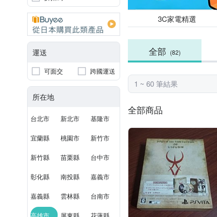
3C家電精選
全部
運送
(82)
可面交
跨國運送
1 ~ 60 筆結果
所在地
全部商品
台北市
新北市
基隆市
宜蘭縣
桃園市
新竹市
新竹縣
苗栗縣
台中市
彰化縣
南投縣
嘉義市
嘉義縣
雲林縣
台南市
高雄市
屏東縣
花蓮縣