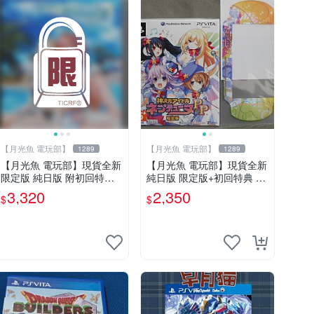
【月光魚 電玩部】
【月光魚 電玩部】
1289
1289
【月光魚 電玩部】現貨全新
【月光魚 電玩部】現貨全新
限定版 純日版 附初回特典
純日版 限定版+初回特典 PS
PSV 生死格鬥：沙灘排球 3
V 神次元偶像 戰機少女 PP
3,320
2,350
$
$
維納斯 典藏版 日版日文
純日版