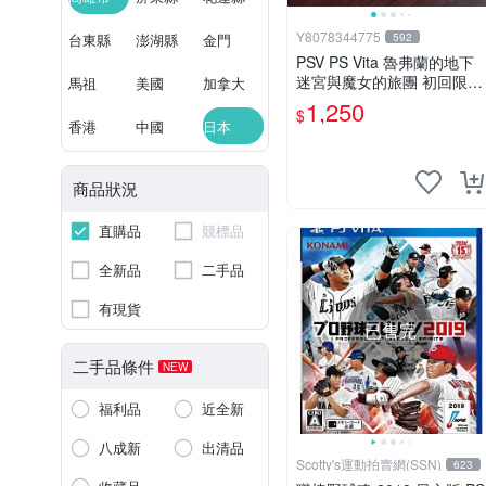
Y8078344775
台東縣
澎湖縣
金門
592
PSV PS Vita 魯弗蘭的地下
迷宮與魔女的旅團 初回限定
馬祖
美國
加拿大
版 純日版 （二手）
1,250
$
香港
中國
日本
商品狀況
直購品
競標品
全新品
二手品
有現貨
已售完
二手品條件
NEW
福利品
近全新
八成新
出清品
Scotty's運動拍賣網(SSN)
623