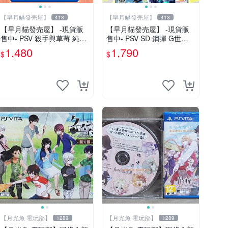
【早月貓發売屋】
【早月貓發売屋】
413
413
【早月貓發売屋】 -現貨販
【早月貓發売屋】 -現貨販
售中- PSV 殺手與草莓 純日
售中- PSV SD 鋼彈 G世代
版 日文版 ※戀愛×懸疑※ 戀
創世 純日版 日文版
1,480
1,790
$
$
愛ADV遊戲
【月光魚 電玩部】
【月光魚 電玩部】
1289
1289