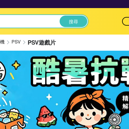
搜尋
PSV遊戲片
機
PSV