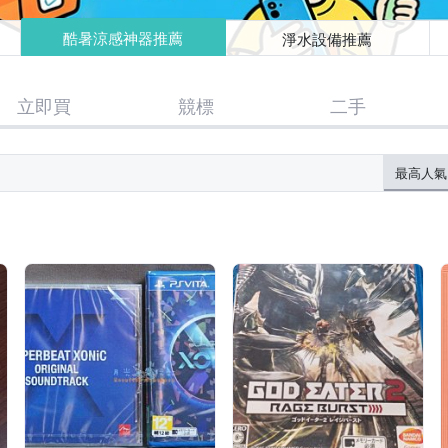
酷暑涼感神器推薦
淨水設備推薦
立即買
競標
二手
最高人氣