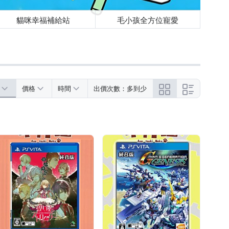
貓咪幸福補給站
毛小孩全方位寵愛
價格
時間
出價次數：多到少