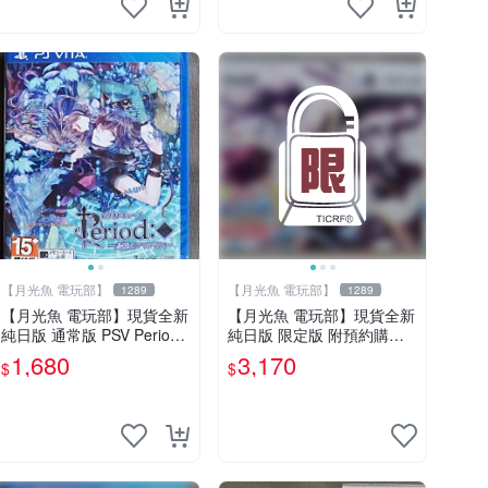
【月光魚 電玩部】
【月光魚 電玩部】
1289
1289
【月光魚 電玩部】現貨全新
【月光魚 電玩部】現貨全新
純日版 通常版 PSV Period
純日版 限定版 附預約購入
～鳥籠之阿瑪迪斯～ 普通版
特典 PSV 萌萌 2 次大戰
1,680
3,170
$
$
純日版
（略）3 限定版 純日版