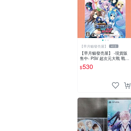
【早月貓發売屋】
413
【早月貓發売屋】 -現貨販
售中- PSV 超次元大戰 戰機
少女 VS SEGA 主機娘 亞版
530
$
中文版 ※戰機少女系列作※