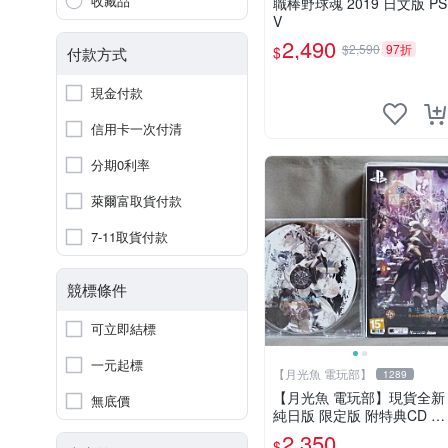
收藏品
職棒野球魂 2019 日文版 PS
V
2,490
$2,590
97折
$
付款方式
現金付款
信用卡一次付清
分期0利率
萊爾富取貨付款
7-11取貨付款
競標條件
可立即結標
一元起標
【月光魚 電玩部】
1289
【月光魚 電玩部】現貨全新
無底價
純日版 限定版 附特典CD P
SV 灰鷹之 Psychedelica 限
2,350
$