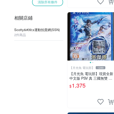
清除所有條件
相關店鋪
Scotty&#39;s運動拍賣網(SSN)
2件商品
【月光魚 電玩部】
1289
【月光魚 電玩部】現貨全新
中文版 PSV 真 三國無雙 英
傑傳 一般版 亞版中文版
1,375
$