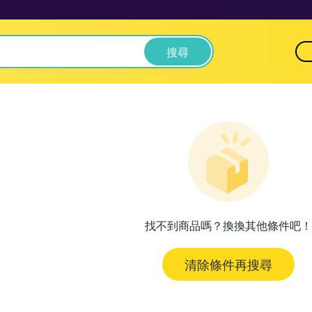
搜尋
找不到商品嗎？換換其他條件吧！
清除條件再搜尋