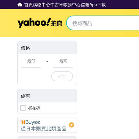
首頁
購物中心
中古車
帳務中心
信箱
App下載
Yahoo拍賣
價格
-
確定
優惠
折扣碼