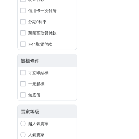
信用卡一次付清
分期0利率
萊爾富取貨付款
7-11取貨付款
競標條件
可立即結標
一元起標
無底價
賣家等級
超人氣賣家
人氣賣家