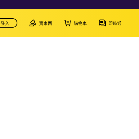
登入
賣東西
購物車
即時通