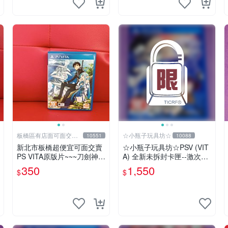
板橋區有店面可面交高
☆小瓶子玩具坊☆
10551
10088
價回收電玩
新北市板橋超便宜可面交賣
☆小瓶子玩具坊☆PSV (VIT
PS VITA原版片~~~刀劍神域
A) 全新未拆封卡匣--激次元
Lost Song 中文版~~~便宜
組合 戰機少女 VS 殭屍軍團
350
1,550
$
$
賣
中文版