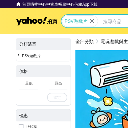
首頁
購物中心
中古車
帳務中心
信箱
App下載
Yahoo拍賣
PSV遊戲片
電玩遊戲與主
分類清單
PSV遊戲片
價格
-
確定
優惠
折扣碼