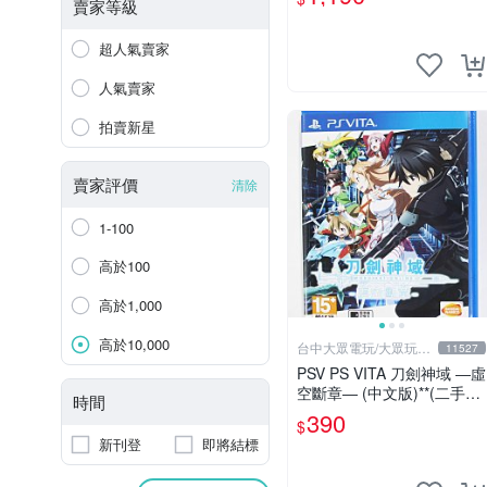
賣家等級
超人氣賣家
人氣賣家
拍賣新星
賣家評價
清除
1-100
高於100
高於1,000
高於10,000
台中大眾電玩/大眾玩具
11527
店
PSV PS VITA 刀劍神域 ―虛
空斷章― (中文版)**(二手商
時間
品)【台中大眾電玩】
390
$
新刊登
即將結標