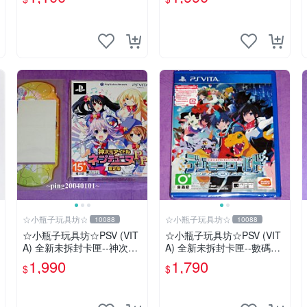
黃昏天空之鍊金術士~~~便
女 夢幻合體 Special 限定版
宜賣
☆小瓶子玩具坊☆
☆小瓶子玩具坊☆
10088
10088
☆小瓶子玩具坊☆PSV (VIT
☆小瓶子玩具坊☆PSV (VIT
A) 全新未拆封卡匣--神次元
A) 全新未拆封卡匣--數碼寶
偶像 戰機少女 PP 日版限定
貝世界-next 0rder-新秩序
1,990
1,790
$
$
版+ 特典--機身貼
(初回日版)