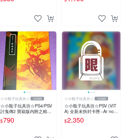
唷)
大眾電玩】
☆小瓶子玩具坊☆
☆小瓶子玩具坊☆
10088
10088
☆小瓶子玩具坊☆PS4/PSV
☆小瓶子玩具坊☆PSV (VIT
討鬼傳2 寶箱版內附之精品-
A) 全新未拆封卡匣--Ar nos
-特製畫集 (無遊戲卡匣唷)
urge PLUS 獻給誕生之星的
790
2,350
$
$
祈禱詩 限定版