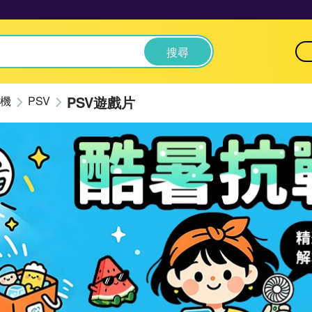
搜尋
PSV遊戲片
機
PSV