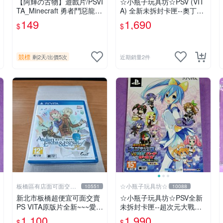
【阿輝の古物】遊戲片/PSVI
☆小瓶子玩具坊☆PSV (VIT
TA_Minecraft 勇者鬥惡龍
A) 全新未拆封卡匣--奧丁領
殺戮地帶 英雄傳說 槍彈辯
域 里普特拉西爾 中文版
149
1,690
$
$
駁 一批合售_刮痕污漬_1元
起標無底價_#F30
競標
剩2天
/
出價5次
近期銷量2件
板橋區有店面可面交高
☆小瓶子玩具坊☆
10551
10088
價回收電玩
新北市板橋超便宜可面交賣
☆小瓶子玩具坊☆PSV全新
PS VITA原版片全新~~~愛絲
未拆封卡匣--超次元大戰海
卡&羅吉的鍊金工房 PLUS ~
王星 VS 世嘉SEGA主機少
1,100
1,990
$
$