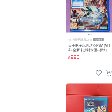
☆小瓶子玩具坊☆
10088
☆小瓶子玩具坊☆PSV (VIT
A) 全新未拆封卡匣--夢幻之
星 NOVA (亞版日文版)
990
$