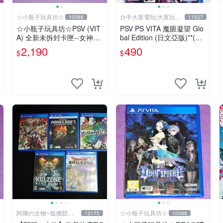
☆小瓶子玩具坊☆
台中大眾電玩/大眾玩具
10088
11527
店
☆小瓶子玩具坊☆PSV (VIT
PSV PS VITA 魔眼凝望 Glo
A) 全新未拆封卡匣--女神異
bal Edition (日文亞版)**(二
聞錄4 通宵熱舞 豪華版 (日
手商品)【台中大眾電玩】
2,190
490
$
$
版)
阿輝の古物~低價競標
☆小瓶子玩具坊☆
12175
10088
五六日結標