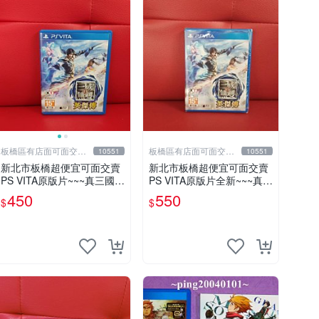
板橋區有店面可面交高
板橋區有店面可面交高
10551
10551
價回收電玩
價回收電玩
新北市板橋超便宜可面交賣
新北市板橋超便宜可面交賣
PS VITA原版片~~~真三國無
PS VITA原版片全新~~~真
雙 英傑傳 中文版~~~實體店
三國無雙 英傑傳 中文版~~~
450
550
$
$
面可面交
下標就賣不用等