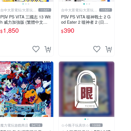
台中大眾電玩/大眾玩具
台中大眾電玩/大眾玩具
11527
11527
店
店
PSV PS VITA 三國志 13 Wit
PSV PS VITA 噬神戰士 2 G
h 威力加強版 (繁體中文版)*
od Eater 2 噬神者 2 (日文
*(二手商品)【台中大眾電
版)(全新未拆)【台中大眾電
1,850
390
$
$
玩】
玩】
魔力電玩遊戲商店
☆小瓶子玩具坊☆
54716
10088