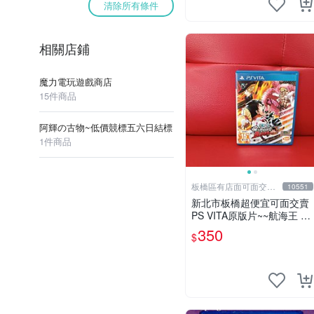
清除所有條件
相關店鋪
魔力電玩遊戲商店
15件商品
阿輝の古物~低價競標五六日結標
1件商品
板橋區有店面可面交高
10551
價回收電玩
新北市板橋超便宜可面交賣
PS VITA原版片~~航海王 無
限世界 赤紅 中文版~~實體
350
$
店面可面交