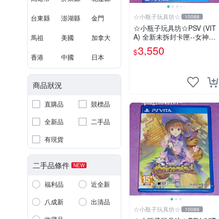
☆小瓶子玩具坊☆
台東縣
澎湖縣
金門
10088
☆小瓶子玩具坊☆PSV (VIT
A) 全新未拆封卡匣--女神異
馬祖
美國
加拿大
聞錄 熱舞 雙重加值包 中文
3,550
$
版
香港
中國
日本
商品狀況
直購品
競標品
全新品
二手品
有現貨
二手品條件
NEW
福利品
近全新
八成新
出清品
☆小瓶子玩具坊☆
10088