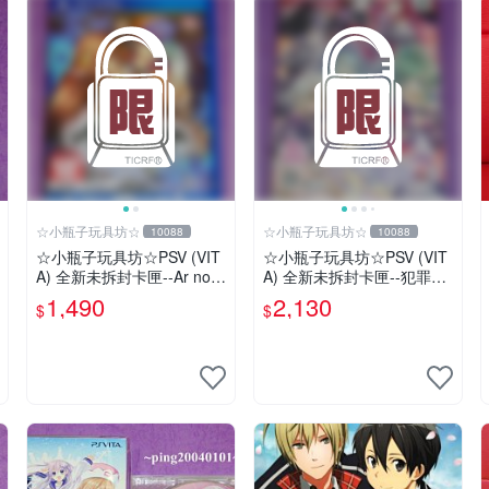
☆小瓶子玩具坊☆
☆小瓶子玩具坊☆
10088
10088
☆小瓶子玩具坊☆PSV (VIT
☆小瓶子玩具坊☆PSV (VIT
A) 全新未拆封卡匣--Ar nos
A) 全新未拆封卡匣--犯罪少
urge PLUS 獻給誕生之星的
女2《Criminal Girls 2》限
1,490
2,130
$
$
祈禱詩
定版 (日版)