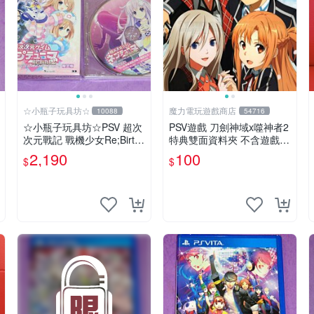
☆小瓶子玩具坊☆
魔力電玩遊戲商店
10088
54716
☆小瓶子玩具坊☆PSV 超次
PSV遊戲 刀劍神域x噬神者2
次元戰記 戰機少女Re;Birth
特典雙面資料夾 不含遊戲光
2 SISTERS GENERATION
碟【板橋魔力】
2,190
100
$
$
日限定版+CD