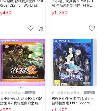
PSV遊戲 數碼寶貝世界 next
☆小瓶子玩具坊☆PSV (VIT
0rder Digimon World 日文
A) 全新未拆封卡匣--極限凸
日版 【板橋魔力】
起 萌萌水晶
490
1,290
$
$
☆小瓶子玩具坊☆
台中大眾電玩/大眾玩具
10088
11527
店
☆小瓶子玩具坊☆PS4/PSV
PSV PS VITA 奧丁領域：里
討鬼傳2 寶箱版內附之精品-
普特拉西爾 Odin Sphere
-原聲音樂CD (無遊戲卡匣
(中文版)**(二手商品)【台中
350
1,190
$
$