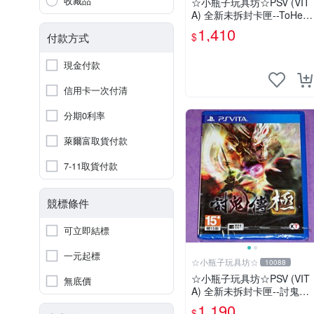
收藏品
☆小瓶子玩具坊☆PSV (VIT
A) 全新未拆封卡匣--ToHear
t2 迷宮旅人
1,410
$
付款方式
現金付款
信用卡一次付清
分期0利率
萊爾富取貨付款
7-11取貨付款
競標條件
可立即結標
一元起標
☆小瓶子玩具坊☆
10088
☆小瓶子玩具坊☆PSV (VIT
無底價
A) 全新未拆封卡匣--討鬼傳
極 中文版
1,190
$