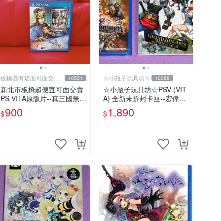
板橋區有店面可面交高
☆小瓶子玩具坊☆
10551
10088
價回收電玩
新北市板橋超便宜可面交賣
☆小瓶子玩具坊☆PSV (VIT
PS VITA原版片--真三國無雙
A) 全新未拆封卡匣--宏偉王
7 帝王傳 中文版~~實體店面
國 (初回日版) + 預約特典--
900
1,890
$
$
可面交
CD