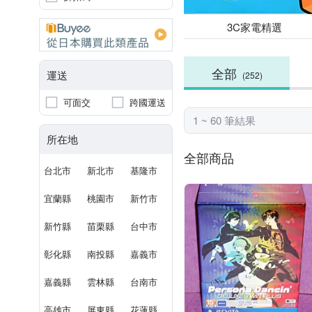
3C家電精選
全部
運送
(252)
可面交
跨國運送
1 ~ 60 筆結果
所在地
全部商品
台北市
新北市
基隆市
宜蘭縣
桃園市
新竹市
新竹縣
苗栗縣
台中市
彰化縣
南投縣
嘉義市
嘉義縣
雲林縣
台南市
高雄市
屏東縣
花蓮縣