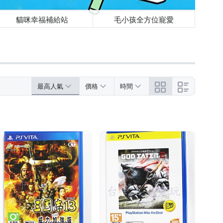
貓咪幸福補給站
毛小孩全方位寵愛
最高人氣
價格
時間