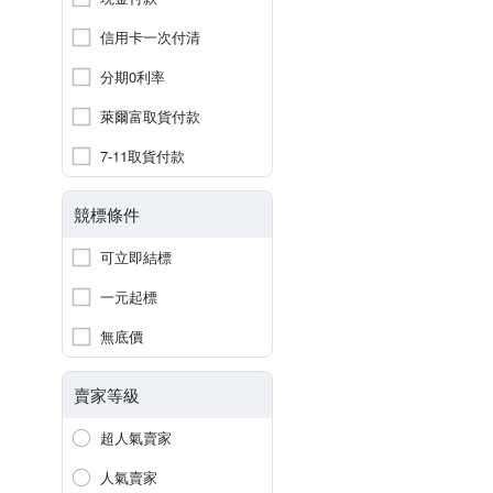
信用卡一次付清
分期0利率
萊爾富取貨付款
7-11取貨付款
競標條件
可立即結標
一元起標
無底價
賣家等級
超人氣賣家
人氣賣家