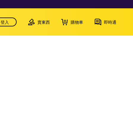
登入
賣東西
購物車
即時通