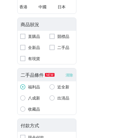
香港
中國
日本
商品狀況
直購品
競標品
全新品
二手品
有現貨
二手品條件
清除
NEW
福利品
近全新
八成新
出清品
收藏品
付款方式
現金付款