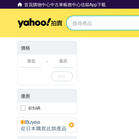
首頁
購物中心
中古車
帳務中心
信箱
App下載
Yahoo拍賣
價格
-
確定
優惠
折扣碼