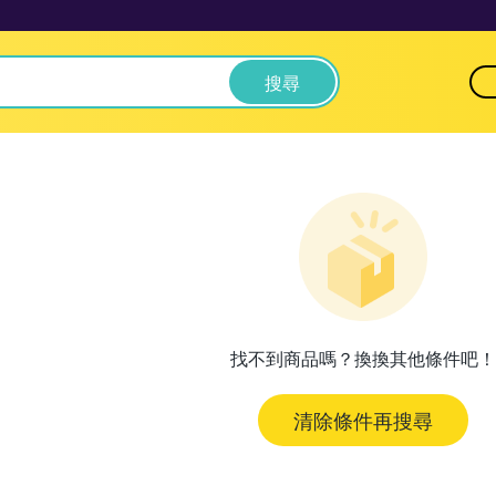
搜尋
找不到商品嗎？換換其他條件吧！
清除條件再搜尋