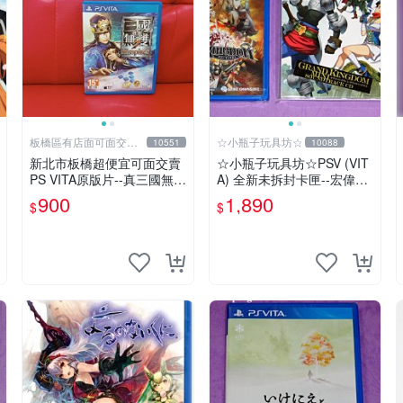
板橋區有店面可面交高
☆小瓶子玩具坊☆
10551
10088
價回收電玩
新北市板橋超便宜可面交賣
☆小瓶子玩具坊☆PSV (VIT
PS VITA原版片--真三國無雙
A) 全新未拆封卡匣--宏偉王
7 帝王傳 中文版~~實體店面
國 (初回日版) + 預約特典--
900
1,890
$
$
可面交
CD