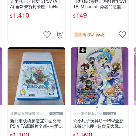
☆小瓶子玩具坊☆PSV (VIT
【阿輝の古物】遊戲片/PSVI
A) 全新未拆封卡匣--ToHear
TA_Minecraft 勇者鬥惡龍
t2 迷宮旅人
殺戮地帶 英雄傳說 槍彈辯
1,410
149
$
$
駁 一批合售_刮痕污漬_1元
起標無底價_#F30
競標
剩1天
/
出價5次
板橋區有店面可面交高
☆小瓶子玩具坊☆
10551
10088
價回收電玩
新北市板橋超便宜可面交賣
☆小瓶子玩具坊☆PSV全新
PS VITA原版片全新~~~愛絲
未拆封卡匣--超次元大戰海
卡&羅吉的鍊金工房 PLUS ~
王星 VS 世嘉SEGA主機少
1,100
1,990
$
$