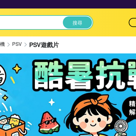
搜尋
PSV遊戲片
機
PSV