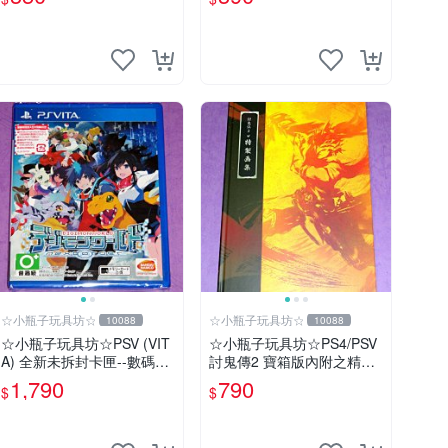
唷)
☆小瓶子玩具坊☆
☆小瓶子玩具坊☆
10088
10088
☆小瓶子玩具坊☆PSV (VIT
☆小瓶子玩具坊☆PS4/PSV
A) 全新未拆封卡匣--數碼寶
討鬼傳2 寶箱版內附之精品-
貝世界-next 0rder-新秩序
-特製畫集 (無遊戲卡匣唷)
1,790
790
$
$
(初回日版)