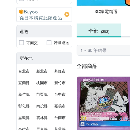
3C家電精選
全部
運送
(252)
可面交
跨國運送
1 ~ 60 筆結果
所在地
全部商品
台北市
新北市
基隆市
宜蘭縣
桃園市
新竹市
新竹縣
苗栗縣
台中市
彰化縣
南投縣
嘉義市
嘉義縣
雲林縣
台南市
高雄市
屏東縣
花蓮縣