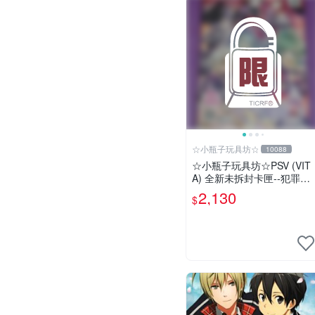
☆小瓶子玩具坊☆
10088
☆小瓶子玩具坊☆PSV (VIT
A) 全新未拆封卡匣--犯罪少
女2《Criminal Girls 2》限
2,130
$
定版 (日版)