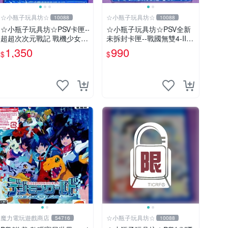
☆小瓶子玩具坊☆
☆小瓶子玩具坊☆
10088
10088
☆小瓶子玩具坊☆PSV卡匣--
☆小瓶子玩具坊☆PSV全新
超超次次元戰記 戰機少女 R
未拆封卡匣--戰國無雙4-II
e;Birth2 SISTERS GENERA
(亞版日文版)
1,350
990
$
$
TION
魔力電玩遊戲商店
☆小瓶子玩具坊☆
54716
10088