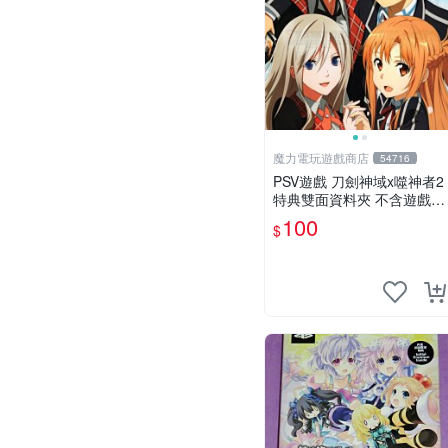
魔力電玩遊戲商店
54716
PSV遊戲 刀劍神域x噬神者2
特典雙面資料夾 不含遊戲光
碟【板橋魔力】
100
$