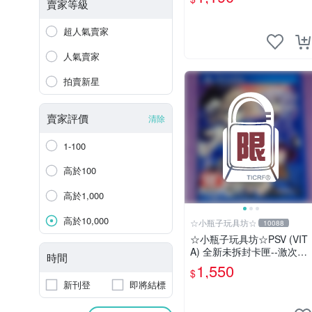
賣家等級
超人氣賣家
人氣賣家
拍賣新星
賣家評價
清除
1-100
高於100
高於1,000
高於10,000
☆小瓶子玩具坊☆
10088
☆小瓶子玩具坊☆PSV (VIT
A) 全新未拆封卡匣--激次元
時間
組合 戰機少女 VS 殭屍軍團
1,550
$
中文版
新刊登
即將結標