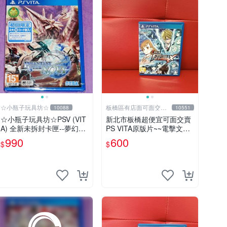
☆小瓶子玩具坊☆
板橋區有店面可面交高
10088
10551
價回收電玩
☆小瓶子玩具坊☆PSV (VIT
新北市板橋超便宜可面交賣
A) 全新未拆封卡匣--夢幻之
PS VITA原版片~~電擊文庫
星 NOVA (亞版日文版)
FIGHTING CLIMAX 中文版
990
600
$
$
~~實體店面可面交