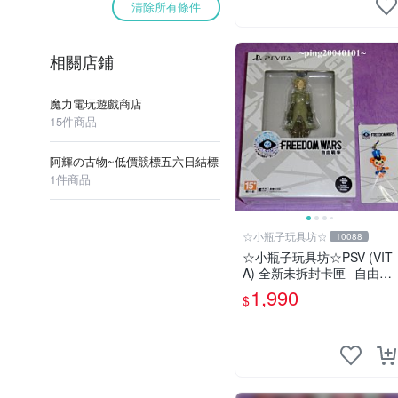
清除所有條件
相關店鋪
魔力電玩遊戲商店
15件商品
阿輝の古物~低價競標五六日結標
1件商品
☆小瓶子玩具坊☆
10088
☆小瓶子玩具坊☆PSV (VIT
A) 全新未拆封卡匣--自由戰
爭 限定版 中文版 + 特典--
1,990
$
「普洛帕」吊飾