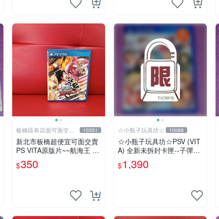
板橋區有店面可面交高
☆小瓶子玩具坊☆
10551
10088
價回收電玩
新北市板橋超便宜可面交賣
☆小瓶子玩具坊☆PSV (VIT
PS VITA原版片~~航海王 無
A) 全新未拆封卡匣--子彈少
限世界 赤紅 中文版~~實體
女2《(Bullet Girls 2》
350
1,390
$
$
店面可面交