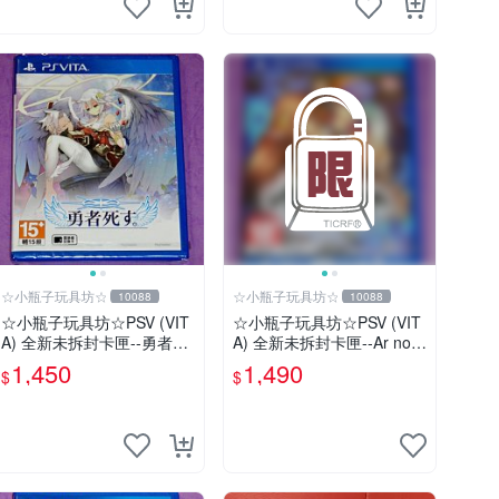
☆小瓶子玩具坊☆
☆小瓶子玩具坊☆
10088
10088
☆小瓶子玩具坊☆PSV (VIT
☆小瓶子玩具坊☆PSV (VIT
A) 全新未拆封卡匣--勇者已
A) 全新未拆封卡匣--Ar nos
死。
urge PLUS 獻給誕生之星的
1,450
1,490
$
$
祈禱詩