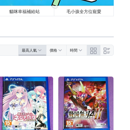
貓咪幸福補給站
毛小孩全方位寵愛
最高人氣
價格
時間