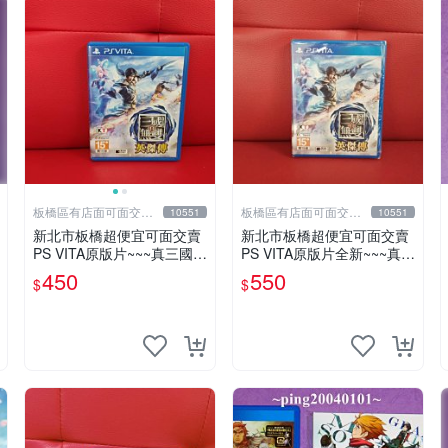
板橋區有店面可面交高
板橋區有店面可面交高
10551
10551
價回收電玩
價回收電玩
新北市板橋超便宜可面交賣
新北市板橋超便宜可面交賣
PS VITA原版片~~~真三國無
PS VITA原版片全新~~~真
雙 英傑傳 中文版~~~實體店
三國無雙 英傑傳 中文版~~~
450
550
$
$
面可面交
下標就賣不用等