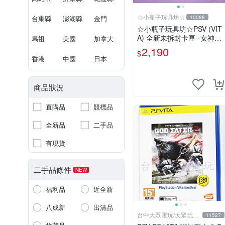
☆小瓶子玩具坊☆
台東縣
澎湖縣
金門
10088
☆小瓶子玩具坊☆PSV (VIT
A) 全新未拆封卡匣--女神異
馬祖
美國
加拿大
聞錄4 通宵熱舞 豪華版 (日
2,190
$
版)
香港
中國
日本
商品狀況
直購品
競標品
全新品
二手品
有現貨
二手品條件
NEW
福利品
近全新
八成新
出清品
台中大眾電玩/大眾玩具
11527
店