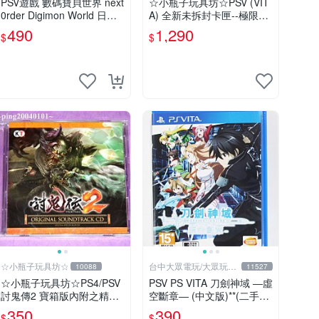
PSV遊戲 數碼寶貝世界 next
☆小瓶子玩具坊☆PSV (VIT
0rder Digimon World 日文
A) 全新未拆封卡匣--極限凸
日版 【板橋魔力】
起 萌萌水晶
490
1,290
$
$
☆小瓶子玩具坊☆
台中大眾電玩/大眾玩具
10088
11527
店
☆小瓶子玩具坊☆PS4/PSV
PSV PS VITA 刀劍神域 ―虛
討鬼傳2 寶箱版內附之精品-
空斷章― (中文版)**(二手商
-原聲音樂CD (無遊戲卡匣
品)【台中大眾電玩】
350
390
$
$