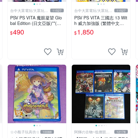
台中大眾電玩/大眾玩具
台中大眾電玩/大眾玩具
11527
11527
店
店
PSV PS VITA 魔眼凝望 Glo
PSV PS VITA 三國志 13 Wit
bal Edition (日文亞版)**(二
h 威力加強版 (繁體中文版)*
手商品)【台中大眾電玩】
*(二手商品)【台中大眾電
490
1,850
$
$
玩】
☆小瓶子玩具坊☆
阿輝の古物~低價競標
10088
12178
五六日結標