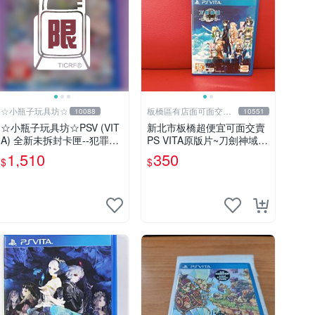
☆小瓶子玩具坊☆
板橋區有店面可面交高
10088
10551
價回收電玩
☆小瓶子玩具坊☆PSV (VIT
新北市板橋超便宜可面交賣
A) 全新未拆封卡匣--犯罪少
PS VITA原版片~刀劍神域
女2《Criminal Girls 2》(日
虛空幻界 中文版~~實體店面
1,510
350
$
$
版)
可面交