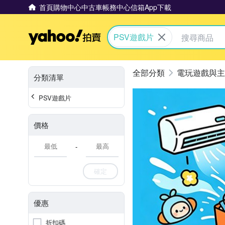
首頁
購物中心
中古車
帳務中心
信箱
App下載
Yahoo拍賣
PSV遊戲片
電玩遊戲與主
分類清單
PSV遊戲片
價格
-
確定
優惠
折扣碼