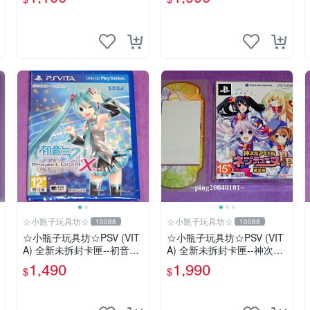
黃昏天空之鍊金術士~~~便
女 夢幻合體 Special 限定版
宜賣
☆小瓶子玩具坊☆
☆小瓶子玩具坊☆
10088
10088
☆小瓶子玩具坊☆PSV (VIT
☆小瓶子玩具坊☆PSV (VIT
A) 全新未拆封卡匣--初音未
A) 全新未拆封卡匣--神次元
來 名伶計畫X 中文版
偶像 戰機少女 PP 日版限定
1,490
1,990
$
$
版+ 特典--機身貼