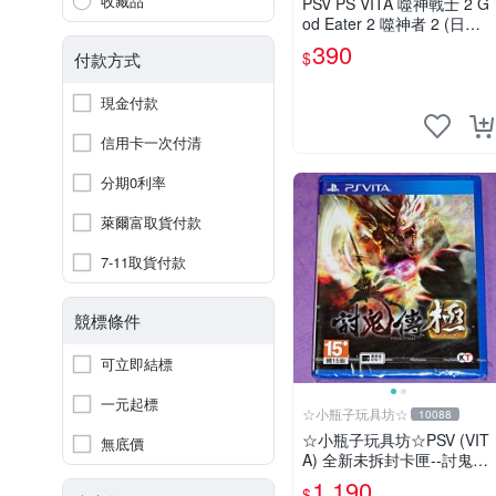
收藏品
PSV PS VITA 噬神戰士 2 G
od Eater 2 噬神者 2 (日文
版)(全新未拆)【台中大眾電
390
$
付款方式
玩】
現金付款
信用卡一次付清
分期0利率
萊爾富取貨付款
7-11取貨付款
競標條件
可立即結標
一元起標
☆小瓶子玩具坊☆
10088
☆小瓶子玩具坊☆PSV (VIT
無底價
A) 全新未拆封卡匣--討鬼傳
極 中文版
1,190
$