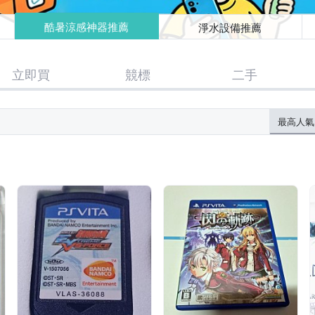
酷暑涼感神器推薦
淨水設備推薦
立即買
競標
二手
最高人氣