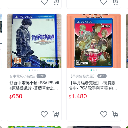
台中電玩小舖2店
【早月貓發売屋】
572
413
◎台中電玩小舖~PSV PS Vit
【早月貓發売屋】 -現貨販
a原裝遊戲片~蒼藍革命之女
售中- PSV 殺手與草莓 純日
武神 中文版 中文版 ~650
版 日文版 ※戀愛×懸疑※ 戀
650
1,480
$
$
愛ADV遊戲