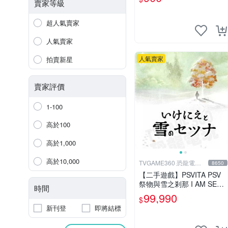
~~~便宜賣
賣家等級
超人氣賣家
人氣賣家
人氣賣家
拍賣新星
賣家評價
1-100
高於100
高於1,000
高於10,000
TVGAME360 恐龍電玩-
8650
台中店
【二手遊戲】PSVITA PSV
祭物與雪之剎那 I AM SETS
時間
UN 日文版【台中恐龍電
99,990
$
玩】
新刊登
即將結標