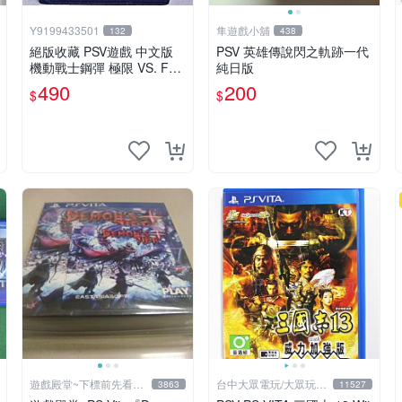
Y9199433501
隼遊戲小舖
132
438
絕版收藏 PSV遊戲 中文版
PSV 英雄傳說閃之軌跡一代
機動戰士鋼彈 極限 VS. FO
純日版
RCE
490
200
$
$
遊戲殿堂~下標前先看賣
台中大眾電玩/大眾玩具
3863
11527
場關於我
店