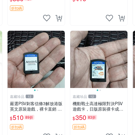
仔快跑 測試無誤
海賊無雙 港版
折扣碼
嘉藏珍品
嘉藏珍品
12
12
嚴選PSV刺客信條3解放港版
機動戰士高達極限對決PSV
英文原裝遊戲，裸卡直銷 刺
遊戲卡，日版原裝祼卡成色
客信條3 游戲 港版游戲
佳 機動戰士高達極限對決 P
510
350
89折
83折
$
$
SV 日版 裸卡 成品
折扣碼
折扣碼