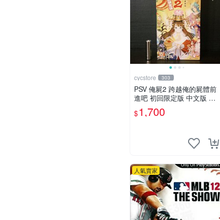
cycstore
303
PSV 俺屍2 跨越俺的屍體前
進吧 初回限定版 中文版 全
新未拆封 X200
1,700
$
人氣賣家