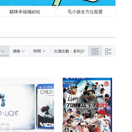
貓咪幸福補給站
毛小孩全方位寵愛
價格
時間
出價次數：多到少
已售完