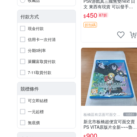
收藏品
PSV游戲真三國無雙next 日
文 東西有現貨 可以發手物
品 無質量問題售不退不換
450
87折
$
付款方式
折扣碼
現金付款
信用卡一次付清
分期0利率
萊爾富取貨付款
7-11取貨付款
競標條件
可立即結標
一元起標
板橋區有店面可面交高
10551
價回收電玩
新北市板橋超便宜可面交賣
無底價
PS VITA原版片全新~~~魯弗
蘭的地下迷宮與魔女的旅團
900
$