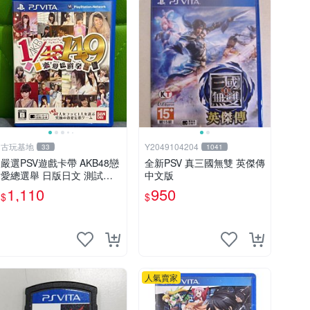
古玩基地
Y2049104204
33
1041
嚴選PSV遊戲卡帶 AKB48戀
全新PSV 真三國無雙 英傑傳
愛總選舉 日版日文 測試正
中文版
常 游戲卡帶 磨痕 壓痕 成色
1,110
950
$
$
圖
人氣賣家