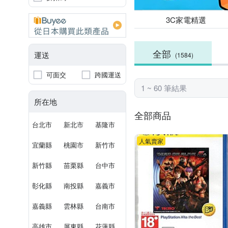
3C家電精選
全部
運送
(1584)
可面交
跨國運送
1 ~ 60 筆結果
所在地
全部商品
台北市
新北市
基隆市
人氣賣家
宜蘭縣
桃園市
新竹市
新竹縣
苗栗縣
台中市
彰化縣
南投縣
嘉義市
嘉義縣
雲林縣
台南市
高雄市
屏東縣
花蓮縣