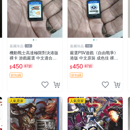
嘉藏珍品
嘉藏珍品
12
12
機動戰士高達極限對決港版
嚴選PSV遊戲《自由戰爭》
裸卡 游戲嚴選 中文適合收
港版 中文原裝 成色佳 裸卡
藏 機動戰士 高達對決 游戲
自由戰爭 PSV 港版 中文
450
450
87折
87折
$
$
機
折扣碼
折扣碼
人氣賣家
人氣賣家