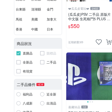
❤️瓜瓜皮電玩❤️
台東縣
澎湖縣
金門
2402
{瓜瓜皮}PSV 二手品 原版片
中文版 生死格鬥5 PLUS De
馬祖
美國
加拿大
ad or Alive 5(遊戲都有回收)
550
$
香港
中國
日本
近期銷量3件
商品狀況
直購品
競標品
全新品
二手品
有現貨
二手品條件
NEW
福利品
近全新
八成新
出清品
嘉藏珍品
12