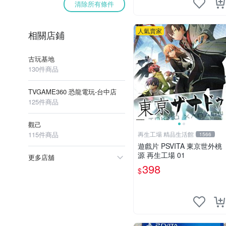
清除所有條件
人氣賣家
相關店鋪
古玩基地
130件商品
TVGAME360 恐龍電玩-台中店
125件商品
觀己
115件商品
再生工場 精品生活館
1566
遊戲片 PSVITA 東京世外桃
源 再生工場 01
更多店舖
398
$