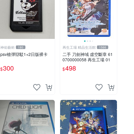
神佑藝術
再生工場 精品生活館
180
1566
psv槍彈辯駁1+2日版裸卡
二手 刀劍神域 虛空斷章 61
0700000058 再生工場 01
300
498
$
$