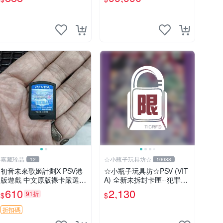
【台中恐龍電玩】
嘉藏珍品
☆小瓶子玩具坊☆
12
10088
初音未來歌姬計劃X PSV港
☆小瓶子玩具坊☆PSV (VIT
版遊戲 中文原版裸卡嚴選
A) 全新未拆封卡匣--犯罪少
初音未來 畫集 游戲 限量版
女2《Criminal Girls 2》限
610
2,130
91折
$
$
定版 (日版)
折扣碼