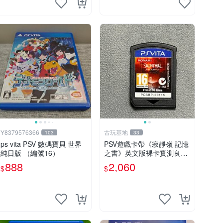
Y8379576366
古玩基地
103
33
ps vita PSV 數碼寶貝 世界
PSV遊戲卡帶《寂靜嶺 記憶
純日版 （編號16）
之書》英文版裸卡實測良好
限定PSV平臺獨享 廚房遊戲
888
2,060
$
$
獲得熱銷推薦 寂靜嶺 電玩
遊戲 PSV卡帶