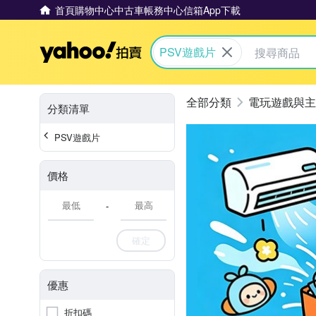
首頁
購物中心
中古車
帳務中心
信箱
App下載
Yahoo拍賣
PSV遊戲片
電玩遊戲與主
分類清單
PSV遊戲片
價格
-
確定
優惠
折扣碼