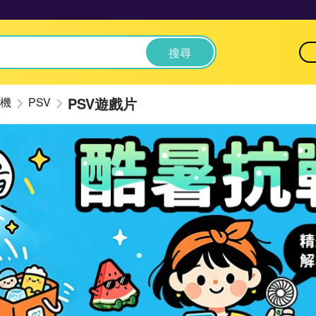
搜尋
PSV遊戲片
機
PSV