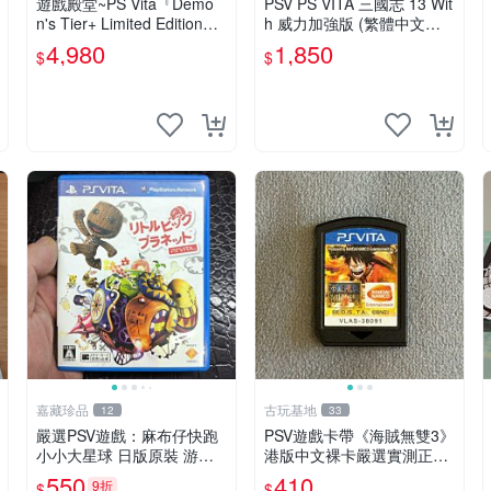
遊戲殿堂~PS Vita『Demo
PSV PS VITA 三國志 13 Wit
n's Tier+ Limited Edition』
h 威力加強版 (繁體中文版)*
全新稀有實體片-全球限量1
*(二手商品)【台中大眾電
4,980
1,850
$
$
500片
玩】
嘉藏珍品
古玩基地
12
33
嚴選PSV遊戲：麻布仔快跑
PSV遊戲卡帶《海賊無雙3》
小小大星球 日版原裝 游玩
港版中文裸卡嚴選實測正常
成色佳 小小大星球 psv 麻布
索尼PSV專用 港版直營 psv
550
410
9折
$
$