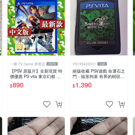
一樂 TV Game 專賣店
Y9199433501
3575
132
【PSV 原版片】全新現貨 特
絕版收藏 PSV遊戲 命運石之
價優惠 PS vita 東京幻都 TO
門：線形拘束 有界的樹狀圖
KYO XANADU 中文版【台
日版 VLJM-30061
890
1,390
$
$
中一樂電玩】