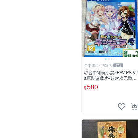
台中電玩小舖2店
572
◎台中電玩小舖~PSV PS Vit
a原裝遊戲片~超次次元戰記
戰機少女 Re;Birth1 ~580
580
$