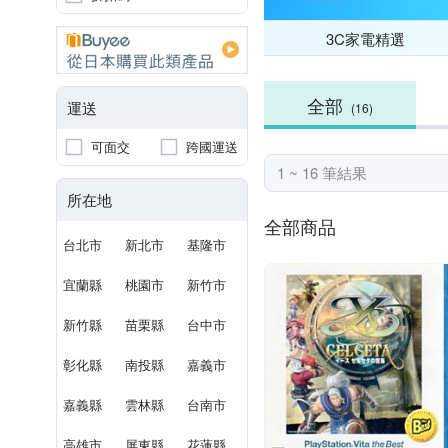
3C家電精選
全部
運送
(16)
可面交
跨國運送
1 ~ 16 筆結果
所在地
全部商品
台北市
新北市
基隆市
宜蘭縣
桃園市
新竹市
新竹縣
苗栗縣
台中市
彰化縣
南投縣
嘉義市
嘉義縣
雲林縣
台南市
高雄市
屏東縣
花蓮縣