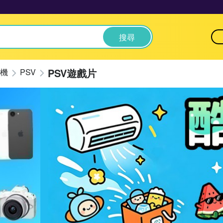
搜尋
PSV遊戲片
機
PSV