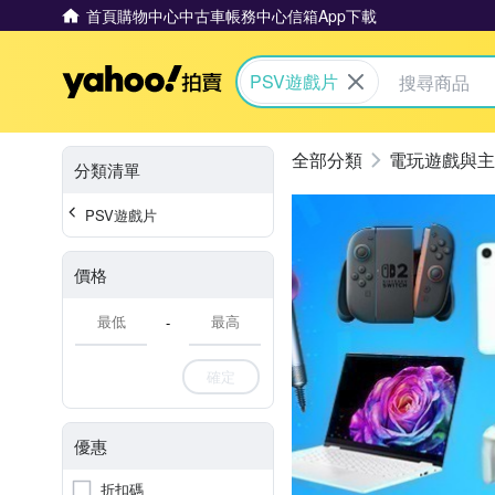
首頁
購物中心
中古車
帳務中心
信箱
App下載
Yahoo拍賣
PSV遊戲片
電玩遊戲與主
分類清單
PSV遊戲片
價格
-
確定
優惠
折扣碼