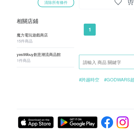
清除所有條件
相關店鋪
1
魔力電玩遊戲商店
15件商品
yes99buy創意潮流商品館
1件商品
#跨越時空
#GODWARS