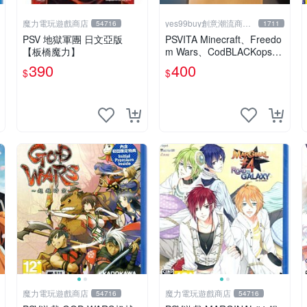
魔力電玩遊戲商店
yes99buy創意潮流商品
54716
1711
館
PSV 地獄軍團 日文亞版
PSVITA Minecraft、Freedo
【板橋魔力】
m Wars、CodBLACKops和
fighting climax
390
400
$
$
魔力電玩遊戲商店
魔力電玩遊戲商店
54716
54716