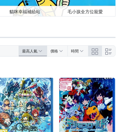
貓咪幸福補給站
毛小孩全方位寵愛
最高人氣
價格
時間