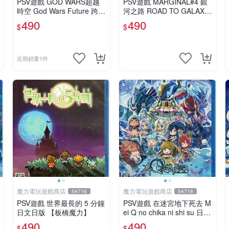
PSV遊戲 GOD WARS超越
PSV遊戲 MARGINAL#4 銀
時空 God Wars Future 跨越
河之路 ROAD TO GALAXY
時空 中文亞版【板橋魔力】
日文日版 【板橋魔力】
490
490
$
$
近期銷量1件
魔力電玩遊戲商店
魔力電玩遊戲商店
54716
54716
PSV遊戲 世界最長的 5 分鐘
PSV遊戲 在迷宮地下死去 M
日文日版 【板橋魔力】
ei Q no chika ni shi su 日文
日版 附特典【板橋魔力】
490
490
$
$