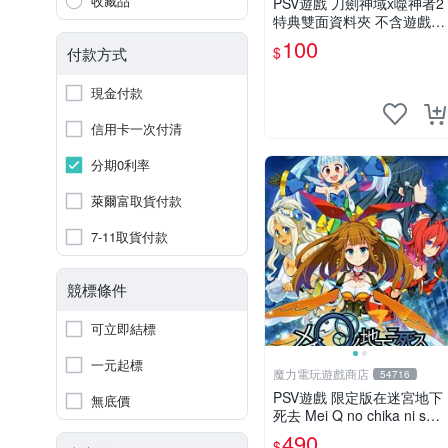
收藏品
PSV遊戲 刀劍神域x噬神者2
特典雙面資料夾 不含遊戲光
碟【板橋魔力】
100
$
付款方式
現金付款
信用卡一次付清
分期0利率
萊爾富取貨付款
7-11取貨付款
競標條件
可立即結標
一元起標
魔力電玩遊戲商店
54716
PSV遊戲 限定版在迷宮地下
無底價
死去 Mei Q no chika ni shi
日文日版 附特典【板橋魔
490
$