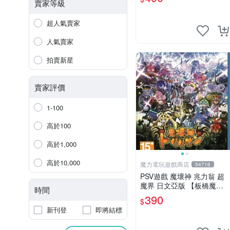
力】
賣家等級
超人氣賣家
人氣賣家
拍賣新星
賣家評價
1-100
高於100
高於1,000
高於10,000
魔力電玩遊戲商店
54716
PSV遊戲 魔壞神 兆力翁 超
魔界 日文亞版 【板橋魔
時間
力】
390
$
新刊登
即將結標