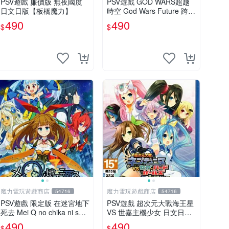
PSV遊戲 廉價版 無夜國度
PSV遊戲 GOD WARS超越
日文日版【板橋魔力】
時空 God Wars Future 跨越
時空 日文日版【板橋魔力】
490
490
$
$
魔力電玩遊戲商店
魔力電玩遊戲商店
54716
54716
PSV遊戲 限定版 在迷宮地下
PSV遊戲 超次元大戰海王星
死去 Mei Q no chika ni shi
VS 世嘉主機少女 日文日版
su 日文亞版 【板橋魔力】
附特典CD【板橋魔力】
490
490
$
$