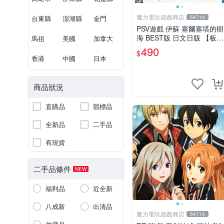
魔力電玩遊戲商店
台東縣
澎湖縣
金門
54716
PSV遊戲 伊蘇 塞爾塞塔的樹
海 BEST版 日文日版 【板橋
馬祖
美國
加拿大
魔力】
490
$
香港
中國
日本
商品狀況
直購品
競標品
全新品
二手品
有現貨
二手品條件
NEW
福利品
近全新
八成新
出清品
魔力電玩遊戲商店
54716