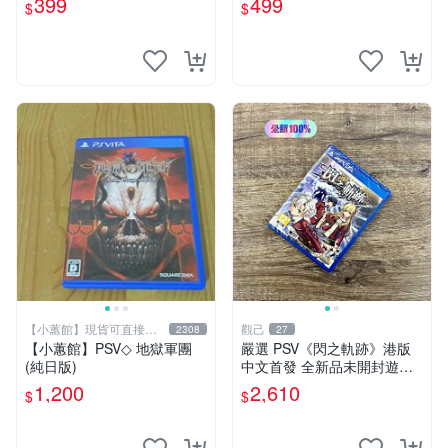
399
499
$
$
【小蕙館】現貨可直接下
觀己
2308
27
標
【小蕙館】PSV◇ 地獄軍團
嚴選 PSV《閃之軌跡》港版
(純日版)
中文首發 全新品未開封遊戲
機 閃之軌跡 港版 中文 版本
1,200
2,610
$
$