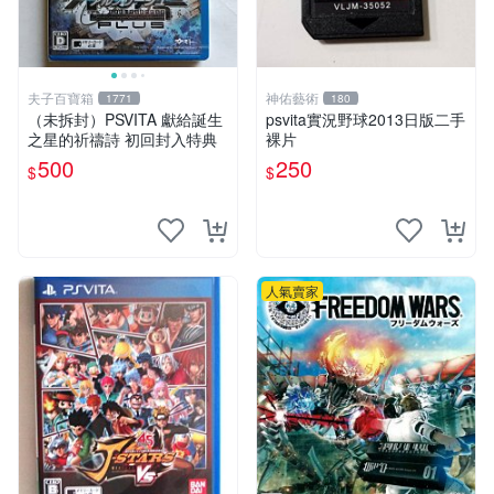
夫子百寶箱
神佑藝術
1771
180
（未拆封）PSVITA 獻給誕生
psvita實況野球2013日版二手
之星的祈禱詩 初回封入特典
裸片
500
250
$
$
人氣賣家