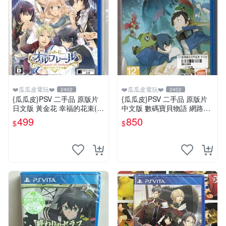
❤️瓜瓜皮電玩❤️
❤️瓜瓜皮電玩❤️
2402
2402
{瓜瓜皮}PSV 二手品 原版片
{瓜瓜皮}PSV 二手品 原版片
日文版 黃金花 幸福的花束(遊
中文版 數碼寶貝物語 網路偵
戲都有回收)
探 駭客追憶(遊戲都有回收)
499
850
$
$