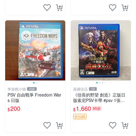
隼遊戲小舖
嘉藏珍品
438
12
PSV 自由戰爭 Freedom War
《信長的野望 創造》正版日
s 日版
版索尼PSV卡帶 #psv 1張，
同時購第二張起可減張， 成
200
1,660
95折
$
$
色如圖，原相機拍攝，一卡一
拍，因相機，光線環境等因
折扣碼
素，成色可能與