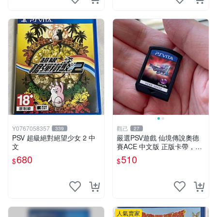
Y0767058357
觀己
339
27
PSV 超級絕對絕望少女 2 中
嚴選PSV遊戲 仙境傳說奧德
文
賽ACE 中文版 正版卡帶，讀
盤順暢 盤面乾淨 合適收藏或
680
510
$
$
自用 PSV 主機 游戲卡帶 仙境
傳說
人氣賣家