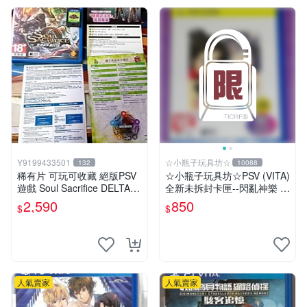
Y9199433501
☆小瓶子玩具坊☆
132
10088
稀有片 可玩可收藏 絕版PSV
☆小瓶子玩具坊☆PSV (VITA)
遊戲 Soul Sacrifice DELTA
全新未拆封卡匣--閃亂神樂 忍
闇魂獻祭 靈魂祭品 中文版
者對決 -少女們的証明- BEST
2,590
850
$
$
版
人氣賣家
人氣賣家