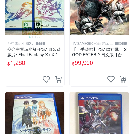
台中電玩小舖2店
TVGAME360 恐龍電玩-台
572
8651
中店
◎台中電玩小舖~PSV 原裝遊
【二手遊戲】PSV 噬神戰士 2
戲片~Final Fantasy X / X-2 H
GOD EATER 2 日文版【台中
D 太空戰士 10 / 10-2
恐龍電玩】
1,280
99,990
$
$