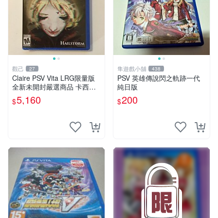
觀己
隼遊戲小舖
27
438
Claire PSV Vita LRG限量版
PSV 英雄傳說閃之軌跡一代
全新未開封嚴選商品 卡西歐
純日版
電競耳機耳罩 PSV vita 耳機
5,160
200
$
$
電競耳機