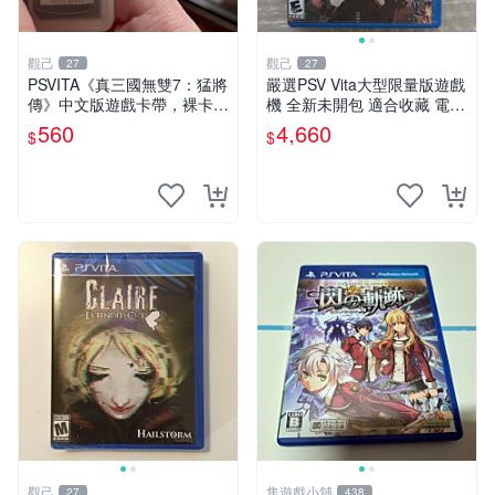
觀己
觀己
27
27
PSVITA《真三國無雙7：猛將
嚴選PSV Vita大型限量版遊戲
傳》中文版遊戲卡帶，裸卡未
機 全新未開包 適合收藏 電玩
包裝，成色佳，功能良好，專
Vita 遊戲機 氣質機具 未拆封
560
4,660
$
$
機兼容，即發，嚴選，適合收
娛樂機具
藏 無包 軟硬體 正常
觀己
隼遊戲小舖
27
438