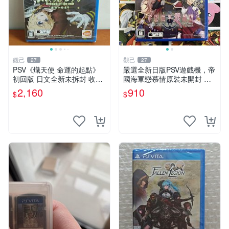
觀己
觀己
27
27
PSV《熾天使 命運的起點》
嚴選全新日版PSV遊戲機，帝
初回版 日文全新未拆封 收藏
國海軍戀慕情原裝未開封 電
推薦 系列補完 PSV《熾天使
玩 主題 測試
2,160
910
$
$
命運的起點》初回日文盒齊
全套收藏適合 PSV《熾天使
命運的起