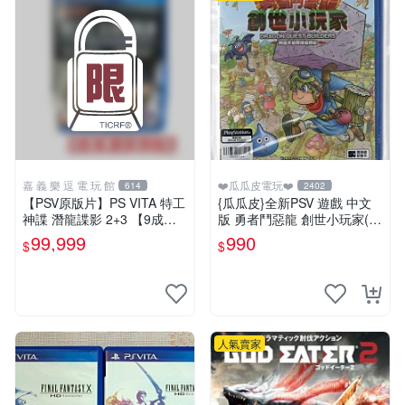
嘉 義 樂 逗 電 玩 館
❤️瓜瓜皮電玩❤️
614
2402
【PSV原版片】PS VITA 特工
{瓜瓜皮}全新PSV 遊戲 中文
神諜 潛龍諜影 2+3 【9成
版 勇者鬥惡龍 創世小玩家(遊
新】✪中古二手✪嘉義樂逗電
戲都有回收)
99,999
990
$
$
玩館
人氣賣家