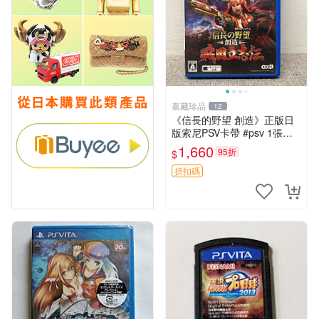
嘉藏珍品
12
《信長的野望 創造》正版日
版索尼PSV卡帶 #psv 1張，
同時購第二張起可減張， 成
1,660
95折
$
色如圖，原相機拍攝，一卡一
拍，因相機，光線環境等因
折扣碼
素，成色可能與