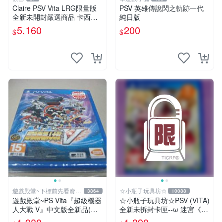
Claire PSV Vita LRG限量版
PSV 英雄傳說閃之軌跡一代
全新未開封嚴選商品 卡西歐
純日版
電競耳機耳罩 PSV vita 耳機
5,160
200
$
$
電競耳機
遊戲殿堂~下標前先看賣場
☆小瓶子玩具坊☆
3864
10088
關於我
遊戲殿堂~PS Vita『超級機器
☆小瓶子玩具坊☆PSV (VITA)
人大戰 V』中文版全新品(內
全新未拆封卡匣--ω 迷宮《ω
含首批限定特典)
Labyrinth》(亞版)