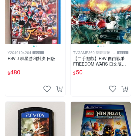
Y2049104204
TVGAME360 恐龍電玩-台
1041
8651
中店
PSV J 群星勝利對決 日版
【二手遊戲】PSV 自由戰爭
FREEDOM WARS 日文版
【台中恐龍電玩】
480
50
$
$