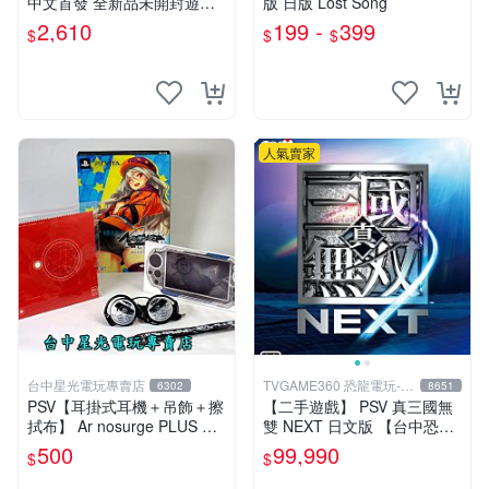
中文首發 全新品未開封遊戲
版 日版 Lost Song
機 閃之軌跡 港版 中文 版本
2,610
199 -
399
$
$
$
人氣賣家
台中星光電玩專賣店
TVGAME360 恐龍電玩-台
6302
8651
中店
PSV【耳掛式耳機＋吊飾＋擦
【二手遊戲】 PSV 真三國無
拭布】 Ar nosurge PLUS 獻
雙 NEXT 日文版 【台中恐龍
給誕生之星的祈禱詩 【限定
電玩】
500
99,990
$
$
特典升級包】台中星光電玩