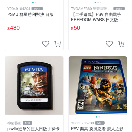
Y2049104204
TVGAME360 恐龍電玩-台
1041
8651
中店
PSV J 群星勝利對決 日版
【二手遊戲】PSV 自由戰爭
FREEDOM WARS 日文版
【台中恐龍電玩】
480
50
$
$
神佑藝術
Y0860785739
180
568
psvita進擊的巨人日版手裸卡
PSV 樂高 旋風忍者 浪人之影