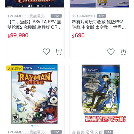
TVGAME360 恐龍電玩-台
Y9199433501
8651
132
中店
【二手遊戲】PSVITA PSV 無
稀有片可玩可收藏 絕版PSV
雙蛇魔2 究極版 終極版 ORO
遊戲 中文版 太空戰士 世界
CHI 2 II ULTIMATE 珍藏盒
中文版
99,990
690
$
$
中文版
人氣賣家
TVGAME360 恐龍電玩-台
嘉 義 樂 逗 電 玩 館
8651
614