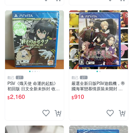
觀己
觀己
27
27
PSV《熾天使 命運的起點》
嚴選全新日版PSV遊戲機，帝
初回版 日文全新未拆封 收藏
國海軍戀慕情原裝未開封 電
推薦 系列補完 PSV《熾天使
玩 主題 測試
2,160
910
$
$
命運的起點》初回日文盒齊
全套收藏適合 PSV《熾天使
命運的起