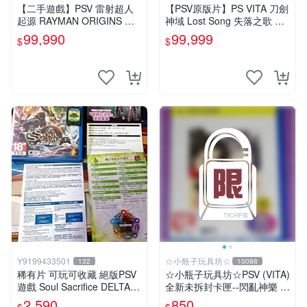
中店
【二手遊戲】PSV 雷射超人
【PSV原版片】PS VITA 刀劍
起源 RAYMAN ORIGINS 英
神域 Lost Song 失落之歌 【9
文版【台中恐龍電玩】
成新】✪中文中古二手✪嘉義
99,990
99,999
$
$
樂逗電玩館
Y9199433501
☆小瓶子玩具坊☆
132
10088
稀有片 可玩可收藏 絕版PSV
☆小瓶子玩具坊☆PSV (VITA)
遊戲 Soul Sacrifice DELTA
全新未拆封卡匣--閃亂神樂 忍
闇魂獻祭 靈魂祭品 中文版
者對決 -少女們的証明- BEST
2,590
850