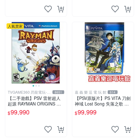
人氣賣家
TVGAME360 恐龍電玩-台
嘉 義 樂 逗 電 玩 館
8651
614
中店
【二手遊戲】PSV 雷射超人
【PSV原版片】PS VITA 刀劍
起源 RAYMAN ORIGINS 英
神域 Lost Song 失落之歌 【9
文版【台中恐龍電玩】
成新】✪中文中古二手✪嘉義
99,990
99,999
$
$
樂逗電玩館