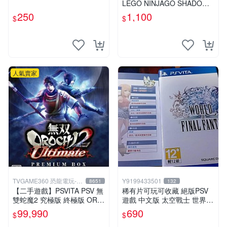
LEGO NINJAGO SHADOW
OF RONIN 英文版
250
1,100
$
$
人氣賣家
TVGAME360 恐龍電玩-台
Y9199433501
8651
132
中店
【二手遊戲】PSVITA PSV 無
稀有片可玩可收藏 絕版PSV
雙蛇魔2 究極版 終極版 ORO
遊戲 中文版 太空戰士 世界
CHI 2 II ULTIMATE 珍藏盒
中文版
99,990
690
$
$
中文版