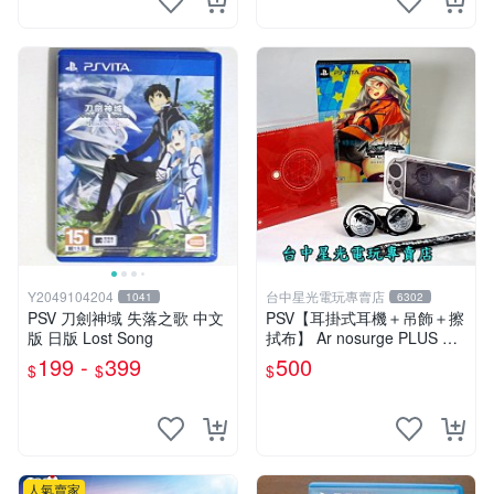
Y2049104204
台中星光電玩專賣店
1041
6302
PSV 刀劍神域 失落之歌 中文
PSV【耳掛式耳機＋吊飾＋擦
版 日版 Lost Song
拭布】 Ar nosurge PLUS 獻
給誕生之星的祈禱詩 【限定
199 -
399
500
$
$
$
特典升級包】台中星光電玩
人氣賣家