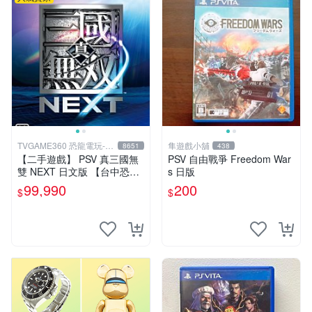
TVGAME360 恐龍電玩-台
隼遊戲小舖
8651
438
中店
【二手遊戲】 PSV 真三國無
PSV 自由戰爭 Freedom War
雙 NEXT 日文版 【台中恐龍
s 日版
電玩】
99,990
200
$
$