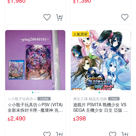
1,980
1,390
$
$
人氣賣家
☆小瓶子玩具坊☆
再生工場 精品生活館
10088
1566
☆小瓶子玩具坊☆PSV (VITA)
遊戲片 PSVITA 戰機少女 VS
全新未拆封卡匣--魔壞神 兆力
SEGA 主機少女 日文 亞版 再
翁 Trader 店舖特典通常版
生工場 01
2,490
398
$
$
+特典--美術集