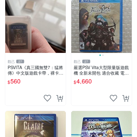
觀己
觀己
27
27
PSVITA《真三國無雙7：猛將
嚴選PSV Vita大型限量版遊戲
傳》中文版遊戲卡帶，裸卡未
機 全新未開包 適合收藏 電玩
包裝，成色佳，功能良好，專
Vita 遊戲機 氣質機具 未拆封
560
4,660
$
$
機兼容，即發，嚴選，適合收
娛樂機具
藏 無包 軟硬體 正常