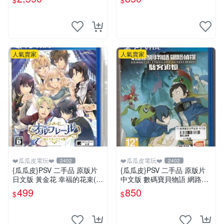
$
$
版
人氣賣家
人氣賣家
❤️瓜瓜皮電玩❤️
❤️瓜瓜皮電玩❤️
2402
2402
{瓜瓜皮}PSV 二手品 原版片
{瓜瓜皮}PSV 二手品 原版片
日文版 黃金花 幸福的花束(遊
中文版 數碼寶貝物語 網路偵
戲都有回收)
探 駭客追憶(遊戲都有回收)
499
850
$
$