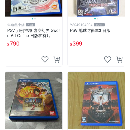
隼遊戲小舖
Y2049104204
438
1041
PSV 刀劍神域 虛空幻界 Swor
PSV 地球防衛軍3 日版
d Art Online 日版稀有片
790
399
$
$