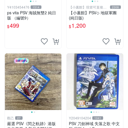
Y4103454476
【小蕙館】現貨可直接下
1514
2308
標
ps vita PSV 海賊無雙2 純日
【小蕙館】PSV◇ 地獄軍團
版 （編號9）
(純日版)
499
1,200
$
$
觀己
Y2049104204
27
1041
嚴選 PSV《閃之軌跡》港版
PSV 刀劍神域 失落之歌 中文