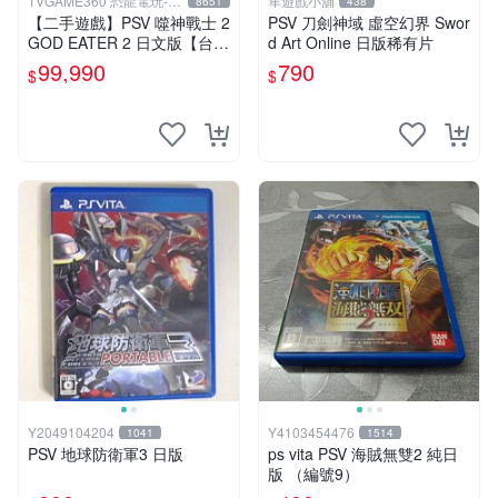
TVGAME360 恐龍電玩-台
隼遊戲小舖
8651
438
中店
【二手遊戲】PSV 噬神戰士 2
PSV 刀劍神域 虛空幻界 Swor
GOD EATER 2 日文版【台中
d Art Online 日版稀有片
恐龍電玩】
99,990
790
$
$
Y2049104204
Y4103454476
1041
1514
PSV 地球防衛軍3 日版
ps vita PSV 海賊無雙2 純日
版 （編號9）