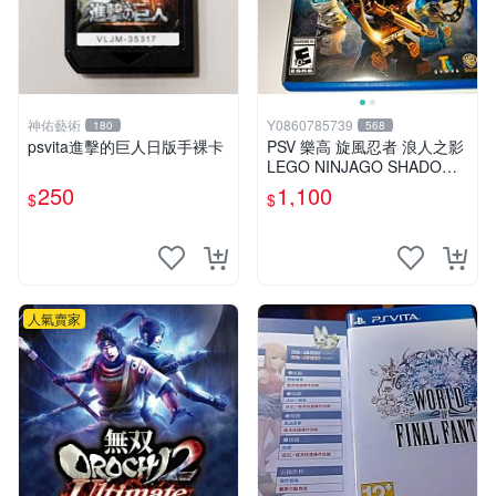
神佑藝術
Y0860785739
180
568
psvita進擊的巨人日版手裸卡
PSV 樂高 旋風忍者 浪人之影
LEGO NINJAGO SHADOW
OF RONIN 英文版
250
1,100
$
$
人氣賣家