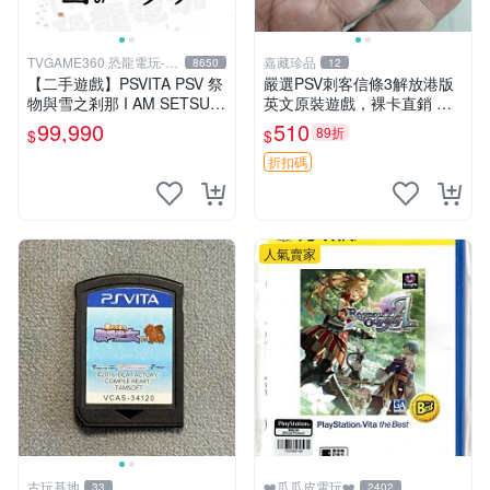
TVGAME360 恐龍電玩-台
嘉藏珍品
8650
12
中店
【二手遊戲】PSVITA PSV 祭
嚴選PSV刺客信條3解放港版
物與雪之剎那 I AM SETSUN
英文原裝遊戲，裸卡直銷 刺
日文版【台中恐龍電玩】
客信條3 游戲 港版游戲
99,990
510
89折
$
$
折扣碼
人氣賣家
古玩基地
❤️瓜瓜皮電玩❤️
33
2402