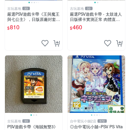
古玩基地
古玩基地
33
33
嚴選PSV遊戲卡帶《王與魔王
嚴選PSV遊戲卡帶 - 太鼓達人
與七公主》，日版原廠封套，
日版裸卡實測正常 肉體直銷
雙面精美封面，實測暢玩無障
Sony官方認證 太鼓達人 PSV
810
460
$
$
礙。久藏家中，輕微使用痕
日版裸卡 測試無誤 PSV機專
跡，實物圖可查，歡迎細心評
屬遊戲 即時下載享優惠
估。古董級遊戲限量收
古玩基地
台中電玩小舖2店
33
572
PSV遊戲卡帶《海賊無雙3》
◎台中電玩小舖~PSV PS Vita