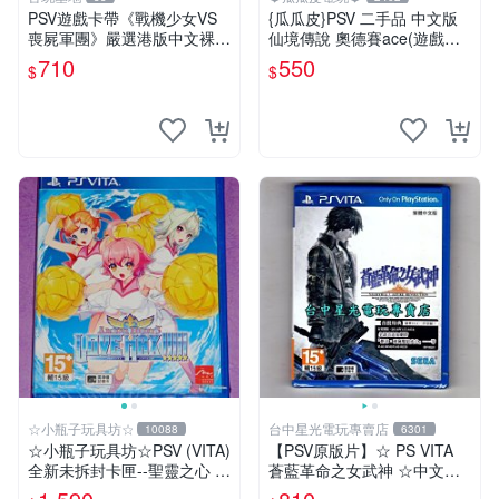
PSV遊戲卡帶《戰機少女VS
{瓜瓜皮}PSV 二手品 中文版
喪屍軍團》嚴選港版中文裸卡
仙境傳說 奧德賽ace(遊戲都
實測正常 遊戲機限定 PSV 卡
有回收)
710
550
$
$
帶 港版 中文 游戲卡帶 激戰
少女 喪尸軍團
☆小瓶子玩具坊☆
台中星光電玩專賣店
10088
6301
☆小瓶子玩具坊☆PSV (VITA)
【PSV原版片】☆ PS VITA
全新未拆封卡匣--聖靈之心 3
蒼藍革命之女武神 ☆中文版
LOVE MAX
全新品【台中星光電玩】