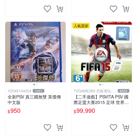
人氣賣家
Y2049104204
TVGAME360 恐龍電玩-台
1041
8650
中店
全新PSV 真三國無雙 英傑傳
【二手遊戲】PSVITA PSV 國
中文版
際足盟大賽2015 足球 世界盃
FIFA 15 英文版【台中恐龍電
950
99,990
$
$
玩】