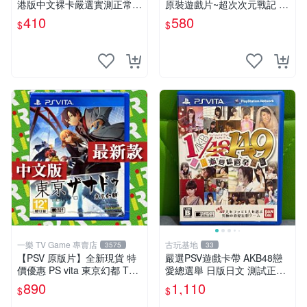
港版中文裸卡嚴選實測正常
原裝遊戲片~超次次元戰記 戰
索尼PSV專用 港版直營 psv
機少女 Re;Birth1 ~580
410
580
$
$
海賊無雙 港版
一樂 TV Game 專賣店
古玩基地
3575
33
【PSV 原版片】全新現貨 特
嚴選PSV遊戲卡帶 AKB48戀
價優惠 PS vita 東京幻都 TOK
愛總選舉 日版日文 測試正常
YO XANADU 中文版【台中一
游戲卡帶 磨痕 壓痕 成色圖
890
1,110
$
$
樂電玩】