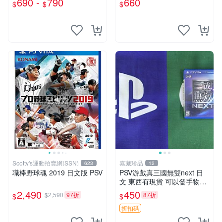
690 -
790
660
$
$
$
玩】
優惠 psv fifa 15 港版 卡帶
已售完
Scotty's運動拍賣網(SSN)
嘉藏珍品
623
12
職棒野球魂 2019 日文版 PSV
PSV游戲真三國無雙next 日
文 東西有現貨 可以發手物品
無質量問題售不退不換
2,490
450
$2,590
97折
87折
$
$
折扣碼