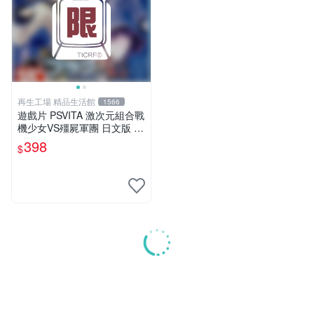
再生工場 精品生活館
1566
遊戲片 PSVITA 激次元組合戰
機少女VS殭屍軍團 日文版 再
生工場 01
398
$