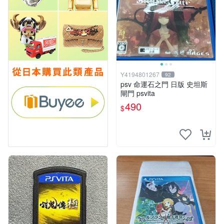
Y4194801267
92
psv 命運石之門 日版 史坦斯
閘門 psvita
490
$