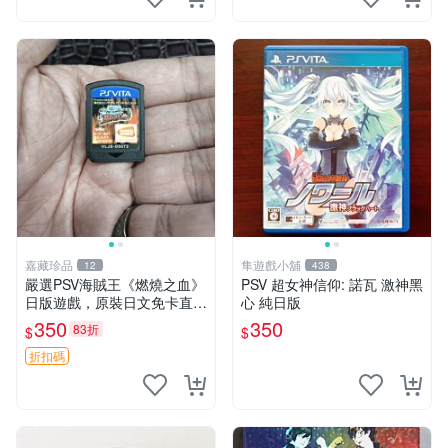
嘉藏珍品
隼遊戲小舖
12
438
嚴選PSV海賊王《燃燒之血》
PSV 超女神信仰: 諾瓦 激神黑
日版遊戲，原裝日文免卡直玩
心 純日版
海賊王 PSV 測試版 游戲
350
350
83折
$
$
折扣碼