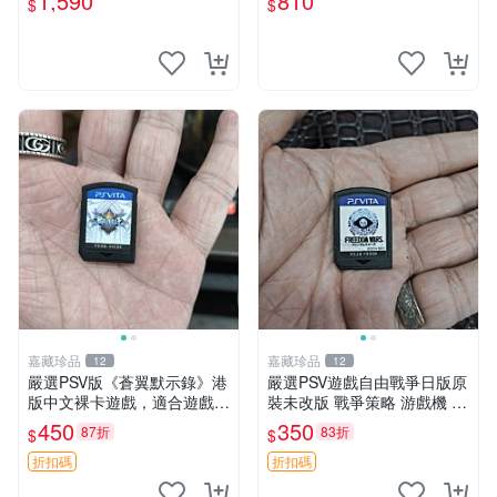
1,590
810
$
$
嘉藏珍品
嘉藏珍品
12
12
嚴選PSV版《蒼翼默示錄》港
嚴選PSV遊戲自由戰爭日版原
版中文裸卡遊戲，適合遊戲收
裝未改版 戰爭策略 游戲機 遊
藏 蒼翼默示錄 PSV 港版 獨玩
玩好物
450
350
87折
83折
$
$
折扣碼
折扣碼