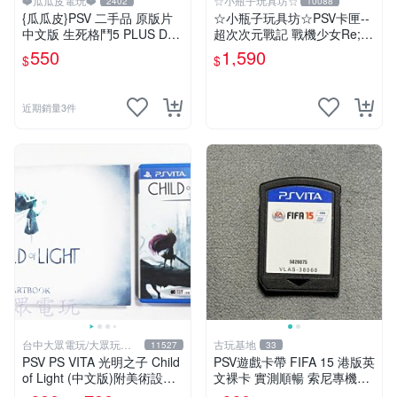
❤️瓜瓜皮電玩❤️
☆小瓶子玩具坊☆
2402
10088
{瓜瓜皮}PSV 二手品 原版片
☆小瓶子玩具坊☆PSV卡匣--
中文版 生死格鬥5 PLUS Dea
超次次元戰記 戰機少女Re;Bi
d or Alive 5(遊戲都有回收)
rth2 SISTERS GENERATIO
550
1,590
$
$
N日版+CD
近期銷量3件
台中大眾電玩/大眾玩具
古玩基地
11527
33
店
PSV PS VITA 光明之子 Child
PSV遊戲卡帶 FIFA 15 港版英
of Light (中文版)附美術設定
文裸卡 實測順暢 索尼專機適
集(二手商品)【台中大眾電
用 只此一家 不退不換 買2送