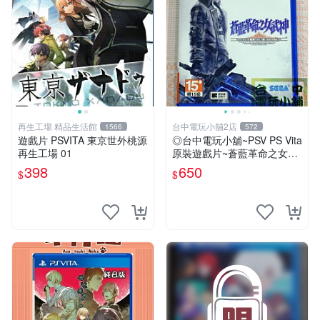
再生工場 精品生活館
台中電玩小舖2店
1566
572
遊戲片 PSVITA 東京世外桃源
◎台中電玩小舖~PSV PS Vita
再生工場 01
原裝遊戲片~蒼藍革命之女武
神 中文版 中文版 ~650
398
650
$
$