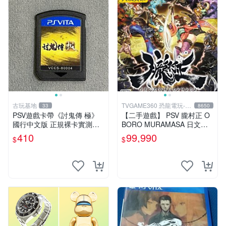
古玩基地
TVGAME360 恐龍電玩-台
33
8650
中店
PSV遊戲卡帶《討鬼傳 極》
【二手遊戲】 PSV 朧村正 O
國行中文版 正規裸卡實測無
BORO MURAMASA 日文版
誤 索尼官方認證 減價促銷 訂
【台中恐龍電玩】
410
99,990
$
$
購越早越劃算 討鬼傳 極 PSV
國行