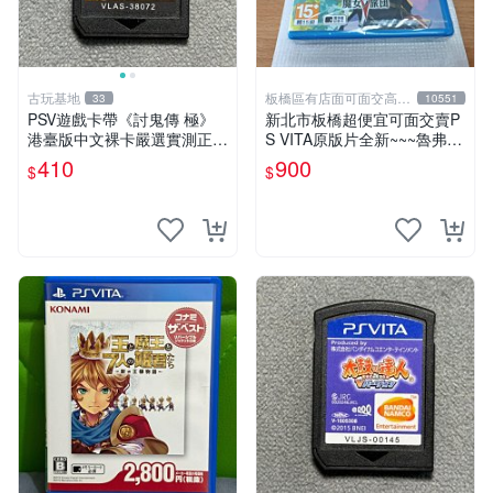
古玩基地
板橋區有店面可面交高價
33
10551
回收電玩
PSV遊戲卡帶《討鬼傳 極》
新北市板橋超便宜可面交賣P
港臺版中文裸卡嚴選實測正
S VITA原版片全新~~~魯弗蘭
常，限索尼PSV機器專用，不
的地下迷宮與魔女的旅團~~~
410
900
$
$
兼容其他平臺，單次購滿2張
便宜賣
享第二張優惠，數量不限。
討鬼傳 極 PSV