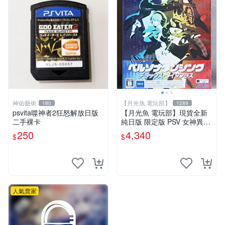
神佑藝術
【月光魚 電玩部】
180
1289
psvita噬神者2狂怒解放日版
【月光魚 電玩部】現貨全新
二手裸卡
純日版 限定版 PSV 女神異聞
錄熱舞 雙重加值包 雙重plus
250
4,340
$
$
星夜熱舞 月夜熱舞
人氣賣家