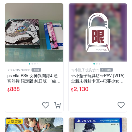
Y8379576366
☆小瓶子玩具坊☆
103
10088
ps vita PSV 女神異聞錄4 通
☆小瓶子玩具坊☆PSV (VITA)
宵熱舞 限定版 純日版 （編號
全新未拆封卡匣--犯罪少女2
17）
《Criminal Girls 2》限定版
888
2,130
$
$
(日版)
人氣賣家