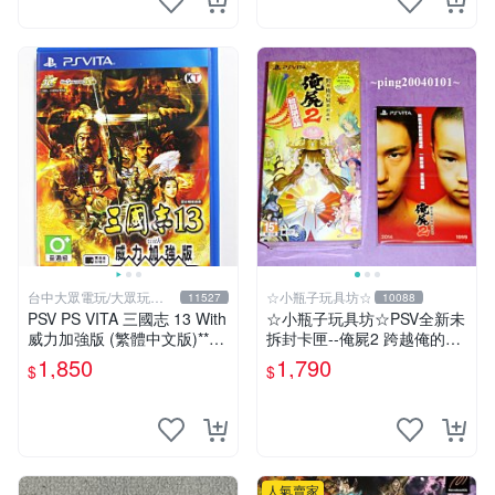
台中大眾電玩/大眾玩具
☆小瓶子玩具坊☆
11527
10088
店
PSV PS VITA 三國志 13 With
☆小瓶子玩具坊☆PSV全新未
威力加強版 (繁體中文版)**
拆封卡匣--俺屍2 跨越俺的屍
(二手商品)【台中大眾電玩】
體前進吧 限定版 (中文版)+特
1,850
1,790
$
$
典--漫畫特輯
人氣賣家