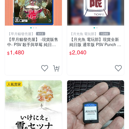
【早月貓發売屋】
【月光魚 電玩部】
413
1289
【早月貓發売屋】 -現貨販售
【月光魚 電玩部】現貨全新
中- PSV 殺手與草莓 純日版
純日版 通常版 PSV Punch Li
日文版 ※戀愛×懸疑※ 戀愛AD
ne 胖次衝擊 胖次保衛陣線 普
1,480
2,040
$
$
V遊戲
通版 純日版
人氣賣家