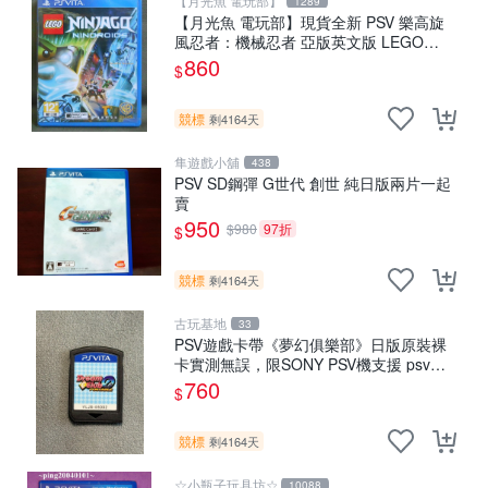
【月光魚 電玩部】
1289
【月光魚 電玩部】現貨全新 PSV 樂高旋
風忍者：機械忍者 亞版英文版 LEGO
Ninjago: Nindroids
860
$
競標
剩4164天
隼遊戲小舖
438
PSV SD鋼彈 G世代 創世 純日版兩片一起
賣
950
$980
97折
$
競標
剩4164天
古玩基地
33
PSV遊戲卡帶《夢幻俱樂部》日版原裝裸
卡實測無誤，限SONY PSV機支援 psv
psv游戲 psv夢幻俱樂部
760
$
競標
剩4164天
☆小瓶子玩具坊☆
10088