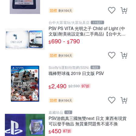
競標
剩4164天
台中大眾電玩/大眾玩具店
11527
PSV PS VITA 光明之子 Child of Light (中
文版)附美術設定集(二手商品)【台中大眾
電玩】
690 -
790
$
$
競標
剩4164天
Scotty's運動拍賣網(SSN)
623
職棒野球魂 2019 日文版 PSV
已售完
2,490
$2,590
97折
$
競標
剩4164天
嘉藏珍品
12
PSV游戲真三國無雙next 日文 東西有現貨
可以發手物品 無質量問題售不退不換
450
87折
$