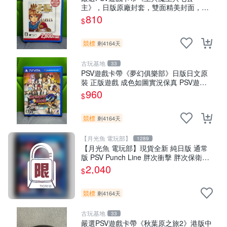
主》，日版原廠封套，雙面精美封面，實
測暢玩無障礙。久藏家中，輕微使用痕
810
$
跡，實物圖可查，歡迎細心評估。古董級
遊戲限量收
競標
剩4164天
古玩基地
33
PSV遊戲卡帶《夢幻俱樂部》日版日文原
裝 正版遊戲 成色如圖實況保真 PSV遊戲
日版 PS 測試無誤 美品保證
960
$
競標
剩4164天
【月光魚 電玩部】
1289
【月光魚 電玩部】現貨全新 純日版 通常
版 PSV Punch Line 胖次衝擊 胖次保衛陣
線 普通版 純日版
2,040
$
競標
剩4164天
古玩基地
33
嚴選PSV遊戲卡帶《秋葉原之旅2》港版中