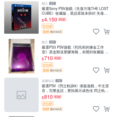
觀己
27
嚴選Sony PSV遊戲《失落方塊THE LOST
CUBE》收藏版，英語原裝未拆封 失落方
塊 THE LOST CUBE PSV 精華版 新作 權
4,150
95折
$
杖
折扣碼
競標
剩4164天
觀己
27
嚴選PS3 PSV遊戲《托托莉的煉金工作
室》原盒附送塑膠海報，未開封收藏版 托
托莉 爐石 工作室
710
92折
$
折扣碼
競標
剩4164天
嘉藏珍品
12
嚴選PSV《閃之軌跡Ⅱ》港版遊戲，中文原
音，完整盒説，實拍展示成色佳 閃之軌跡
Ⅱ PSV 港版 中文
810
93折
$
折扣碼
競標
剩4164天