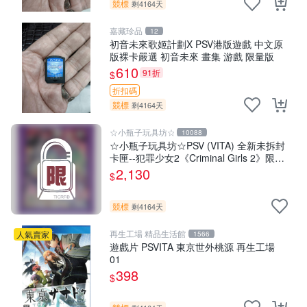
競標
剩4164天
嘉藏珍品
12
初音未來歌姬計劃X PSV港版遊戲 中文原
版裸卡嚴選 初音未來 畫集 游戲 限量版
610
91折
$
折扣碼
競標
剩4164天
☆小瓶子玩具坊☆
10088
☆小瓶子玩具坊☆PSV (VITA) 全新未拆封
卡匣--犯罪少女2《Criminal Girls 2》限定
版 (日版)
2,130
$
競標
剩4164天
再生工場 精品生活館
人氣賣家
1566
遊戲片 PSVITA 東京世外桃源 再生工場
01
398
$