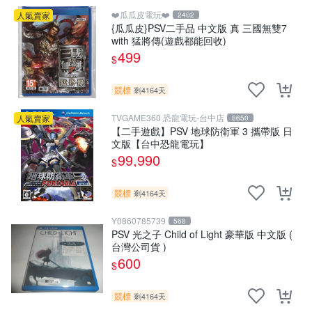
❤️瓜瓜皮電玩❤️
人氣賣家
2402
{瓜瓜皮}PSV二手品 中文版 真 三國無雙7
with 猛將傳(遊戲都能回收)
499
$
競標
剩4164天
TVGAME360 恐龍電玩-台中店
人氣賣家
8650
【二手遊戲】PSV 地球防衛軍 3 攜帶版 日
文版【台中恐龍電玩】
99,990
$
競標
剩4164天
Y0860785739
568
PSV 光之子 Child of Light 豪華版 中文版 (
台灣公司貨 )
600
$
競標
剩4164天