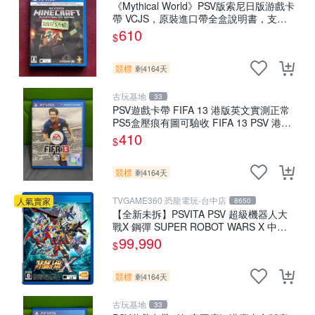
《Mythical World》PSV版索尼日版游戲卡
帶 VCJS，原裝進口帶全盒說明書，支持
主機運行。Mythical World PSV 游戲 卡
610
$
競標
剩4164天
古玩基地
33
PSV遊戲卡帶 FIFA 13 港版英文實測正常
PS5盒壓痕有圖可驗收 FIFA 13 PSV 港版
游玩無問題 PSV FIFA 13 港版英文
410
$
競標
剩4164天
TVGAME360 恐龍電玩-台中店
人氣賣家
8650
【全新未拆】PSVITA PSV 超級機器人大
戰X 鋼彈 SUPER ROBOT WARS X 中文
版【台中恐龍電玩】
99,990
$
競標
剩4164天
古玩基地
33