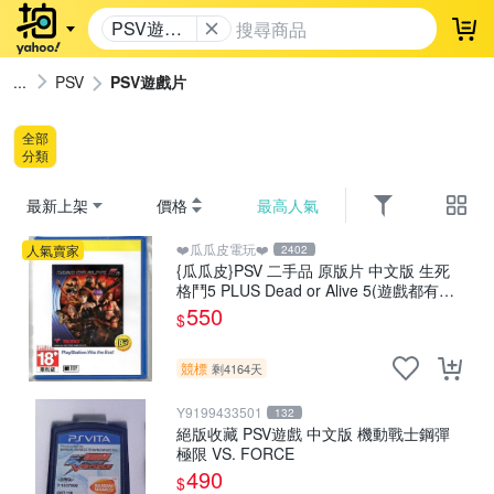
PSV遊戲
登
片
PSV
PSV遊戲片
全部
分類
最新上架
價格
最高人氣
❤️瓜瓜皮電玩❤️
人氣賣家
2402
{瓜瓜皮}PSV 二手品 原版片 中文版 生死
格鬥5 PLUS Dead or Alive 5(遊戲都有回
收)
550
$
競標
剩4164天
Y9199433501
132
絕版收藏 PSV遊戲 中文版 機動戰士鋼彈
極限 VS. FORCE
490
$