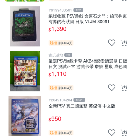
Y9199433501
132
絕版收藏 PSV遊戲 命運石之門：線形拘束
有界的樹狀圖 日版 VLJM-30061
1,390
$
競標
剩4164天
古玩基地
33
嚴選PSV遊戲卡帶 AKB48戀愛總選舉 日版
日文 測試正常 游戲卡帶 磨痕 壓痕 成色圖
1,110
$
競標
剩4164天
Y2049104204
1041
全新PSV 真三國無雙 英傑傳 中文版
950
$
競標
剩4164天