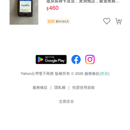
版原裝裸卡直送，實測無誤，嚴選推薦，
適合收藏。PSV遊戲卡帶 直營 正規 游戲
460
$
卡帶
競標
剩4164天
Yahoo台灣電子商務 版權所有 © 2026 服務條款(
更新
)
服務條款
|
隱私權
|
拍賣使用規範
交易安全