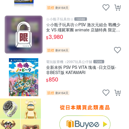
競標
剩4164天
☆小瓶子玩具坊☆
10088
☆小瓶子玩具坊☆PSV 激次元組合 戰機少
女 VS 殭屍軍團 animate 店舖特典 限定版
(日版)+特典--CD
3,980
$
競標
剩4164天
電玩販賣機（2097玩具公仔舖
7206
全新未拆 PSV PS VITA 塊魂 -日文亞版-
非BEST版 KATAMARI
850
$
競標
剩4164天