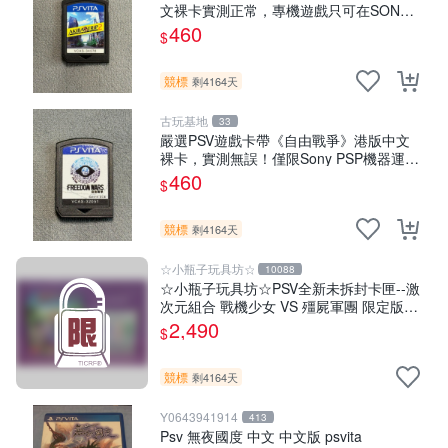
文裸卡實測正常，專機遊戲只可在SONY
PSV上運行 卡帶 psv 港版
460
$
競標
剩4164天
古玩基地
33
嚴選PSV遊戲卡帶《自由戰爭》港版中文
裸卡，實測無誤！僅限Sony PSP機器運
行，其他無法使用。單次購兩張以上享優
460
$
惠。 自由戰爭 PSP 港版 卡帶
競標
剩4164天
☆小瓶子玩具坊☆
10088
☆小瓶子玩具坊☆PSV全新未拆封卡匣--激
次元組合 戰機少女 VS 殭屍軍團 限定版
(日版)+特典--CD
2,490
$
競標
剩4164天
Y0643941914
413
Psv 無夜國度 中文 中文版 psvita