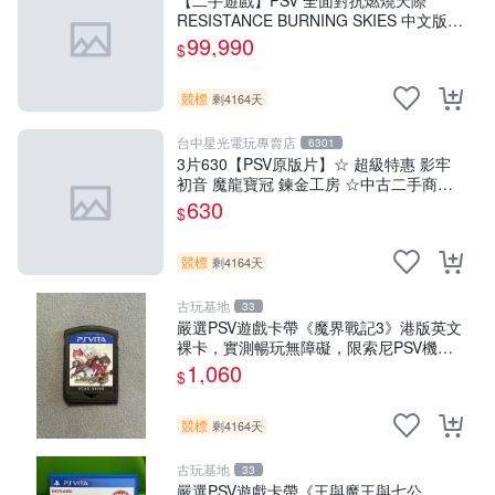
【二手遊戲】PSV 全面對抗燃燒天際
RESISTANCE BURNING SKIES 中文版
【台中恐龍電玩】
99,990
$
競標
剩4164天
台中星光電玩專賣店
6301
3片630【PSV原版片】☆ 超級特惠 影牢
初音 魔龍寶冠 鍊金工房 ☆中古二手商品
【星光】
630
$
競標
剩4164天
古玩基地
33
嚴選PSV遊戲卡帶《魔界戰記3》港版英文
裸卡，實測暢玩無障礙，限索尼PSV機器
運行 psv 港版 魔界戰記3
1,060
$
競標
剩4164天
古玩基地
33
嚴選PSV遊戲卡帶《王與魔王與七公