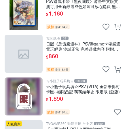
PSV遊戲卡帶《無夜國度》港臺中文版實
測可用全新嚴選成色如圖可放心購買 無夜
國度 PSV 港臺中文 游戲卡帶
1,160
$
競標
剩4164天
古玩基地
33
日版《萬億魔壞神》PSV游game卡帶嚴選
電玩經典 測試正常 完整遊戲內容 附贈未
拆封音樂CD 萬億魔壞神 PSV 游game 卡
860
$
帶 音樂CD 使用
競標
剩4164天
☆小瓶子玩具坊☆
10088
☆小瓶子玩具坊☆PSV (VITA) 全新未拆封
卡匣--極限凸記 萌萌編年史 限定版 (亞版)
1,890
$
競標
剩4164天
TVGAME360 恐龍電玩-台中店
人氣賣家
8650