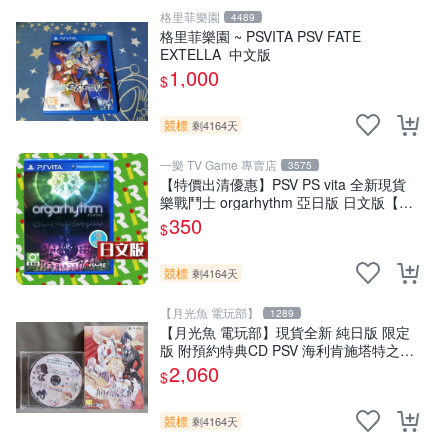
格里菲樂園
4489
格里菲樂園 ~ PSVITA PSV FATE
EXTELLA 中文版
1,000
$
競標
剩4164天
一樂 TV Game 專賣店
3575
【特價出清優惠】PSV PS vita 全新現貨
樂戰鬥士 orgarhythm 亞日版 日文版【一
樂電玩】
350
$
競標
剩4164天
【月光魚 電玩部】
1289
【月光魚 電玩部】現貨全新 純日版 限定
版 附預約特典CD PSV 海利肯施塔特之歌
限定版 純日版
2,060
$
競標
剩4164天