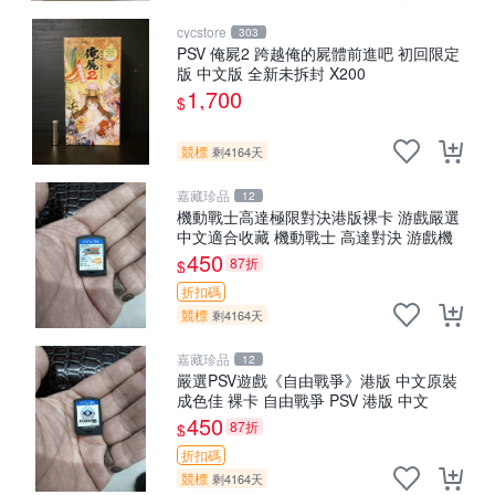
cycstore
303
PSV 俺屍2 跨越俺的屍體前進吧 初回限定
版 中文版 全新未拆封 X200
1,700
$
競標
剩4164天
嘉藏珍品
12
機動戰士高達極限對決港版裸卡 游戲嚴選
中文適合收藏 機動戰士 高達對決 游戲機
450
87折
$
折扣碼
競標
剩4164天
嘉藏珍品
12
嚴選PSV遊戲《自由戰爭》港版 中文原裝
成色佳 裸卡 自由戰爭 PSV 港版 中文
450
87折
$
折扣碼
競標
剩4164天