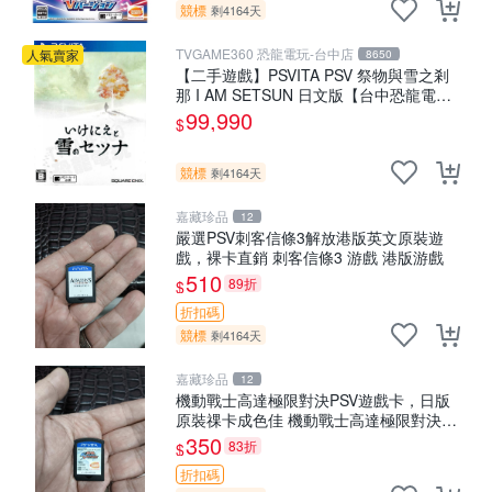
競標
剩4164天
TVGAME360 恐龍電玩-台中店
人氣賣家
8650
【二手遊戲】PSVITA PSV 祭物與雪之剎
那 I AM SETSUN 日文版【台中恐龍電
玩】
99,990
$
競標
剩4164天
嘉藏珍品
12
嚴選PSV刺客信條3解放港版英文原裝遊
戲，裸卡直銷 刺客信條3 游戲 港版游戲
510
89折
$
折扣碼
競標
剩4164天
嘉藏珍品
12
機動戰士高達極限對決PSV遊戲卡，日版
原裝祼卡成色佳 機動戰士高達極限對決
PSV 日版 裸卡 成品
350
83折
$
折扣碼