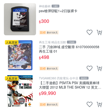
神佑藝術
180
psv槍彈辯駁1+2日版裸卡
300
$
競標
剩4164天
再生工場 精品生活館
人氣賣家
1566
二手 刀劍神域 虛空斷章 610700000058
再生工場 01
498
$
競標
剩4164天
TVGAME360 恐龍電玩-台中店
人氣賣家
8650
【二手遊戲】PSVITA PSV 美國職業棒球
大聯盟 2012 MLB THE SHOW 12 英文版
【台中恐龍電玩】
99,990
$
競標
剩4164天