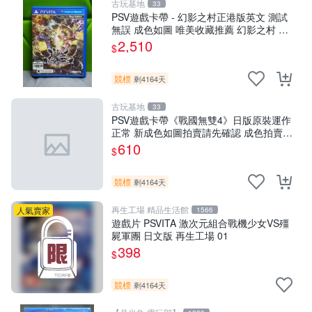
古玩基地
33
PSV遊戲卡帶 - 幻影之村正港版英文 測試
無誤 成色如圖 唯美收藏推薦 幻影之村 正
版PSV 港版卡帶 成色保證 村正 港版 PSV
2,510
$
港版游戲
競標
剩4164天
古玩基地
33
PSV遊戲卡帶《戰國無雙4》日版原裝運作
正常 新成色如圖拍賣請先確認 成色拍賣一
經成交概不退換 PSV遊戲 卡帶 戰國無雙
610
$
psv游戲卡帶，戰國無雙4
競標
剩4164天
再生工場 精品生活館
人氣賣家
1566
遊戲片 PSVITA 激次元組合戰機少女VS殭
屍軍團 日文版 再生工場 01
398
$
競標
剩4164天