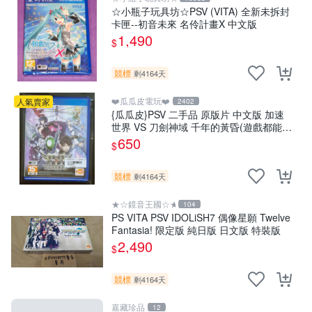
☆小瓶子玩具坊☆PSV (VITA) 全新未拆封
卡匣--初音未來 名伶計畫X 中文版
1,490
$
競標
剩4164天
❤️瓜瓜皮電玩❤️
人氣賣家
2402
{瓜瓜皮}PSV 二手品 原版片 中文版 加速
世界 VS 刀劍神域 千年的黃昏(遊戲都能回
收)
650
$
競標
剩4164天
★☆鏡音王國☆★
104
PS VITA PSV IDOLiSH7 偶像星願 Twelve
Fantasia! 限定版 純日版 日文版 特裝版
2,490
$
競標
剩4164天
嘉藏珍品
12