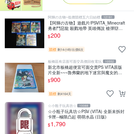
阿輝の古物~低價競標五六日結標
12191
【阿輝の古物】遊戲片/PSVITA_Minecraft
勇者鬥惡龍 殺戮地帶 英雄傳說 槍彈辯駁
一批合售_刮痕污漬_1元起標無底價
200
$
_#F30
競標
剩14小時
/
出價6次
板橋區有店面可面交高價回收電玩
10552
新北市板橋超便宜可面交賣PS VITA原版
片全新~~~魯弗蘭的地下迷宮與魔女的旅
團~~~便宜賣
900
$
競標
剩4164天
☆小瓶子玩具坊☆
10088
☆小瓶子玩具坊☆PSV (VITA) 全新未拆封
卡匣--極限凸起 萌萌水晶 (日版)
1,790
$