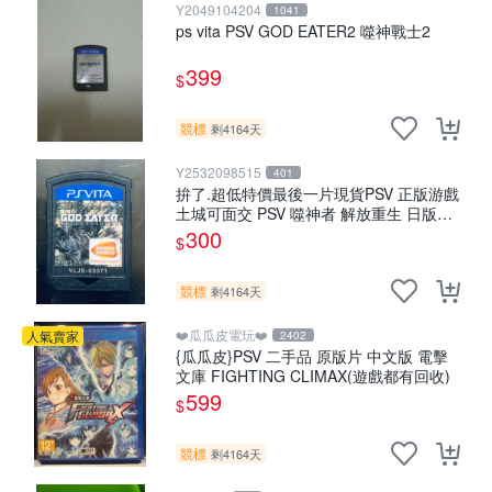
Y2049104204
1041
ps vita PSV GOD EATER2 噬神戰士2
399
$
競標
剩4164天
Y2532098515
401
拚了.超低特價最後一片現貨PSV 正版游戲
土城可面交 PSV 噬神者 解放重生 日版
【9成新】✪裸片 二手九成新~
300
$
競標
剩4164天
❤️瓜瓜皮電玩❤️
人氣賣家
2402
{瓜瓜皮}PSV 二手品 原版片 中文版 電擊
文庫 FIGHTING CLIMAX(遊戲都有回收)
599
$
競標
剩4164天