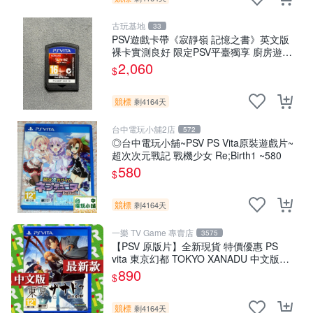
古玩基地
33
PSV遊戲卡帶《寂靜嶺 記憶之書》英文版
裸卡實測良好 限定PSV平臺獨享 廚房遊戲
獲得熱銷推薦 寂靜嶺 電玩遊戲 PSV卡帶
2,060
$
競標
剩4164天
台中電玩小舖2店
572
◎台中電玩小舖~PSV PS Vita原裝遊戲片~
超次次元戰記 戰機少女 Re;Birth1 ~580
580
$
競標
剩4164天
一樂 TV Game 專賣店
3575
【PSV 原版片】全新現貨 特價優惠 PS
vita 東京幻都 TOKYO XANADU 中文版
【台中一樂電玩】
890
$
競標
剩4164天