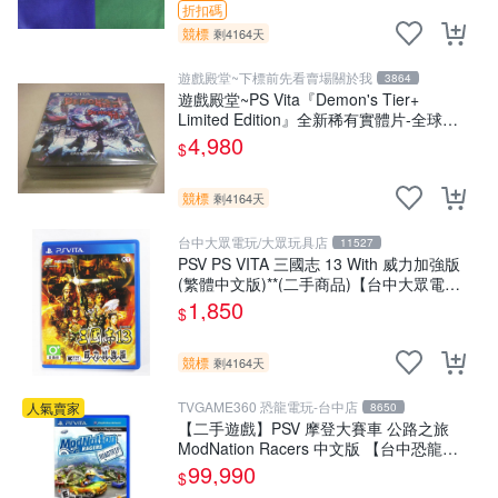
折扣碼
競標
剩4164天
遊戲殿堂~下標前先看賣場關於我
3864
遊戲殿堂~PS Vita『Demon's Tier+
Limited Edition』全新稀有實體片-全球限
量1500片
4,980
$
競標
剩4164天
台中大眾電玩/大眾玩具店
11527
PSV PS VITA 三國志 13 With 威力加強版
(繁體中文版)**(二手商品)【台中大眾電
玩】
1,850
$
競標
剩4164天
TVGAME360 恐龍電玩-台中店
人氣賣家
8650
【二手遊戲】PSV 摩登大賽車 公路之旅
ModNation Racers 中文版 【台中恐龍電
玩】
99,990
$