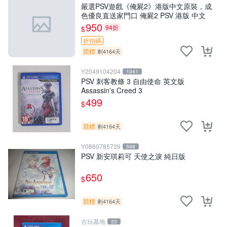
嚴選PSV遊戲《俺屍2》港版中文原裝，成
色優良直送家門口 俺屍2 PSV 港版 中文
950
94折
$
折扣碼
競標
剩4164天
Y2049104204
1041
PSV 刺客教條 3 自由使命 英文版
Assassin's Creed 3
499
$
競標
剩4164天
Y0860785739
568
PSV 新安琪莉可 天使之淚 純日版
650
$
競標
剩4164天
古玩基地
33