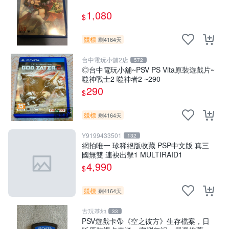
1,080
$
競標
剩4164天
台中電玩小舖2店
572
◎台中電玩小舖~PSV PS Vita原裝遊戲片~
噬神戰士2 噬神者2 ~290
290
$
競標
剩4164天
Y9199433501
132
網拍唯一 珍稀絕版收藏 PSP中文版 真三
國無雙 連袂出擊1 MULTIRAID1
4,990
$
競標
剩4164天
古玩基地
33
PSV遊戲卡帶《空之彼方》生存檔案，日