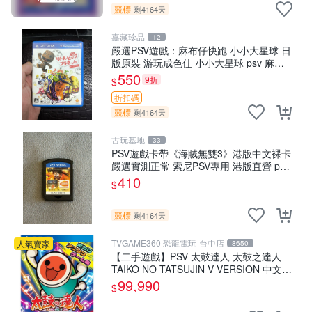
競標
剩4164天
嘉藏珍品
12
嚴選PSV遊戲：麻布仔快跑 小小大星球 日
版原裝 游玩成色佳 小小大星球 psv 麻布
仔快跑 測試無誤
550
9折
$
折扣碼
競標
剩4164天
古玩基地
33
PSV遊戲卡帶《海賊無雙3》港版中文裸卡
嚴選實測正常 索尼PSV專用 港版直營 psv
海賊無雙 港版
410
$
競標
剩4164天
TVGAME360 恐龍電玩-台中店
人氣賣家
8650
【二手遊戲】PSV 太鼓達人 太鼓之達人
TAIKO NO TATSUJIN V VERSION 中文版
【台中恐龍電玩】
99,990
$