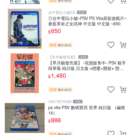
競標
剩4164天
台中電玩小舖2店
572
◎台中電玩小舖~PSV PS Vita原裝遊戲片~
蒼藍革命之女武神 中文版 中文版 ~650
650
$
競標
剩4164天
【早月貓發売屋】
413
【早月貓發売屋】 -現貨販售中- PSV 殺手
與草莓 純日版 日文版 ※戀愛×懸疑※ 戀愛
ADV遊戲
1,480
$
競標
剩4164天
Y8379576366
103
ps vita PSV 數碼寶貝 世界 純日版 （編號
16）
888
$
競標
剩4164天