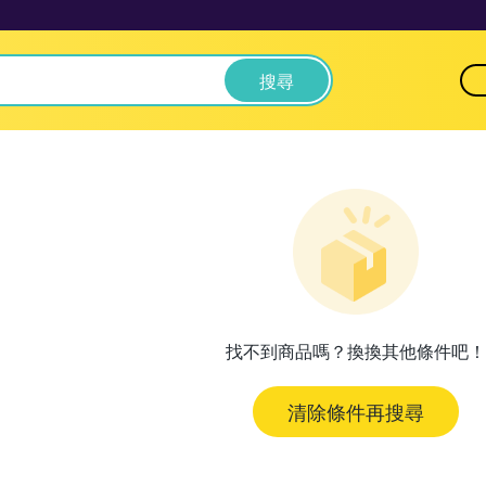
搜尋
找不到商品嗎？換換其他條件吧！
清除條件再搜尋