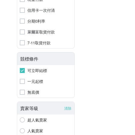
信用卡一次付清
分期0利率
萊爾富取貨付款
7-11取貨付款
競標條件
可立即結標
一元起標
無底價
賣家等級
清除
超人氣賣家
人氣賣家