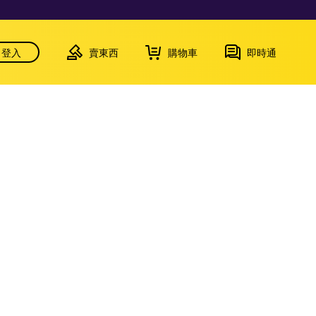
登入
賣東西
購物車
即時通