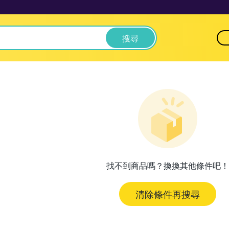
搜尋
找不到商品嗎？換換其他條件吧！
清除條件再搜尋