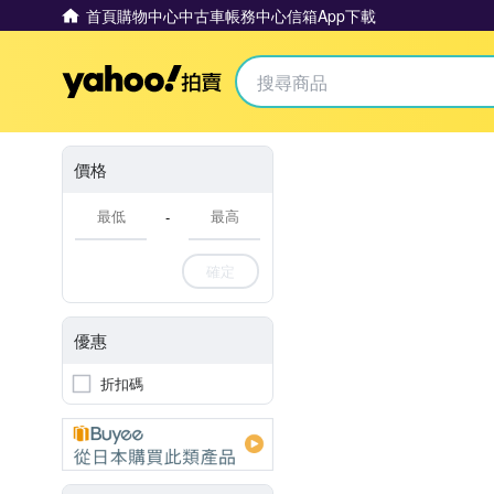
首頁
購物中心
中古車
帳務中心
信箱
App下載
Yahoo拍賣
價格
-
確定
優惠
折扣碼