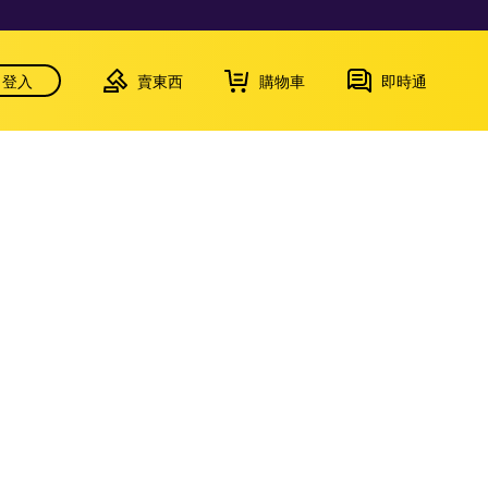
登入
賣東西
購物車
即時通