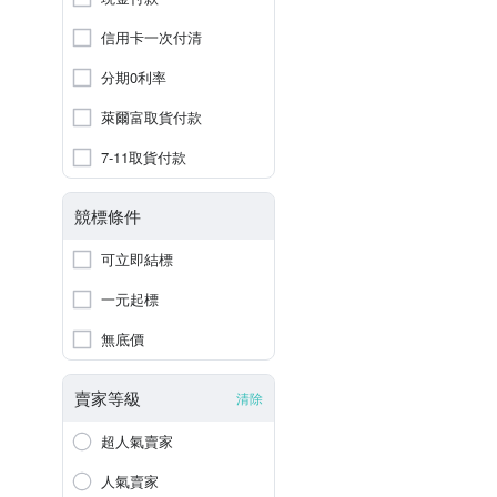
信用卡一次付清
分期0利率
萊爾富取貨付款
7-11取貨付款
競標條件
可立即結標
一元起標
無底價
賣家等級
清除
超人氣賣家
人氣賣家