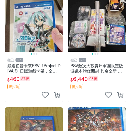
觀己
觀己
27
27
嚴選初音未來PSV《Project D
PSV激次大戰喪尸軍團限定版
IVA f》日版遊戲卡帶，全新
游戲本體僅開封 其余全新 游
原裝盒附贈AR直播功能，30
戲機 玩家必備 新品嚴選 限定
460
6,440
87折
95折
$
$
首歌曲與80套服裝等你來挑
游戲 喪尸題材
戰 PSV 主機專用 電玩 卡
折扣碼
折扣碼