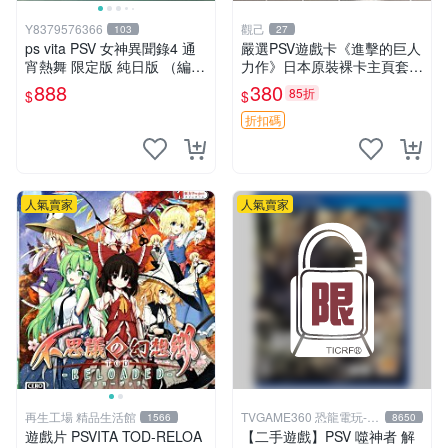
Y8379576366
觀己
103
27
ps vita PSV 女神異聞錄4 通
嚴選PSV遊戲卡《進擊的巨人
宵熱舞 限定版 純日版 （編號
力作》日本原裝裸卡主頁套組
17）
進擊的巨人 PSV 日本裸卡 主
888
380
85折
$
$
頁套組
折扣碼
人氣賣家
人氣賣家
再生工場 精品生活館
TVGAME360 恐龍電玩-台
1566
8650
中店
遊戲片 PSVITA TOD-RELOA
【二手遊戲】PSV 噬神者 解