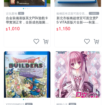
古玩基地
板橋區有店面可面交高價
33
10551
回收電玩
合金裝備港版英文PSV遊戲卡
新北市板橋超便宜可面交賣P
帶實測正常，全新成色隨圖確
S VITA原版片全新~~~秋葉脫
認，嚴選 giochi 光盞 游戲
物語2 中文版~~~便宜賣
1,010
1,150
$
$
Y2532098515
貓咪公主
401
869