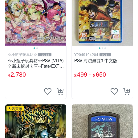
☆小瓶子玩具坊☆
Y2049104204
10088
1041
☆小瓶子玩具坊☆PSV (VITA)
PSV 海賊無雙3 中文版
全新未拆封卡匣--Fate/EXTE
LLA 限定版 (日版)
2,780
499 -
650
$
$
$
人氣賣家