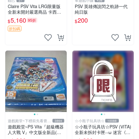
觀己
隼遊戲小舖
27
438
Claire PSV Vita LRG限量版
PSV 英雄傳說閃之軌跡一代
全新未開封嚴選商品 卡西歐
純日版
電競耳機耳罩 PSV vita 耳機
5,160
200
95折
$
$
電競耳機
折扣碼
遊戲殿堂~下標前先看賣場
☆小瓶子玩具坊☆
3864
10088
關於我
遊戲殿堂~PS Vita『超級機器
☆小瓶子玩具坊☆PSV (VITA)
人大戰 V』中文版全新品(內
全新未拆封卡匣--ω 迷宮《ω
含首批限定特典)
Labyrinth》(亞版)