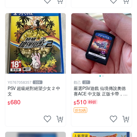
Y0767058357
觀己
339
27
PSV 超級絕對絕望少女 2 中
嚴選PSV遊戲 仙境傳說奧德
文
賽ACE 中文版 正版卡帶，讀
盤順暢 盤面乾淨 合適收藏或
680
510
89折
$
$
自用 PSV 主機 游戲卡帶 仙境
傳說
折扣碼
人氣賣家