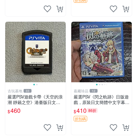
古玩基地
嘉藏珍品
33
12
嚴選PSV遊戲卡帶《天空的浪
嚴選PSV《閃之軌跡》日版遊
潮 靜籟之空》港臺版日文裸
戲，原裝日文簡體中文字幕，
卡，需聯網遊玩。支援單機雙
附完整盒帶說明書，全新未拆
460
410
86折
$
$
人對戰，限索尼PSV機器運
封狀態 閃之軌跡 PSV 日版盒
行。最低2張起購，第二張享
帶說明書
折扣碼
優惠。無退換，請謹