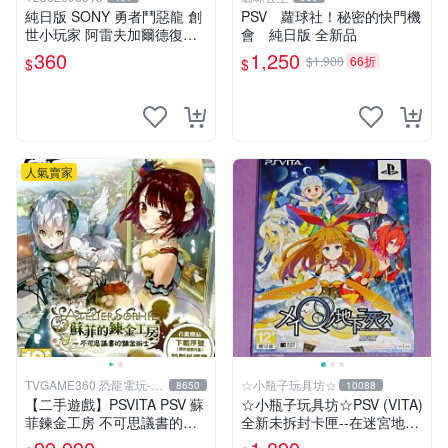
純日版 SONY 勇者鬥惡龍 創
PSV 蘿球社！秘密的快門機
世小玩家 阿雷夫加爾德復興
會 純日版 全新品
記9成新盒裝完整現貨馬上出
360
1,250
$1,900
66折
$
$
人氣賣家
TVGAME360 恐龍電玩-台
☆小瓶子玩具坊☆
8650
10088
中店
【二手遊戲】PSVITA PSV 蘇
☆小瓶子玩具坊☆PSV (VITA)
菲鍊金工房 不可思議書的鍊
全新未拆封卡匣--在迷宮地下
金術士 中文版【台中恐龍電
死去 限定版 (亞版日文版)