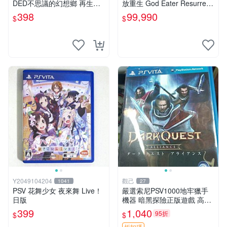
DED不思議的幻想鄉 再生工
放重生 God Eater Resurrecti
場 01
on 日文版【台中恐龍電玩】
398
99,990
$
$
Y2049104204
觀己
1041
27
PSV 花舞少女 夜來舞 Live！
嚴選索尼PSV1000地牢獵手
日版
機器 暗黑探險正版遊戲 高清
實拍 電玩 游戲 嚴選掌機
399
1,040
95折
$
$
折扣碼