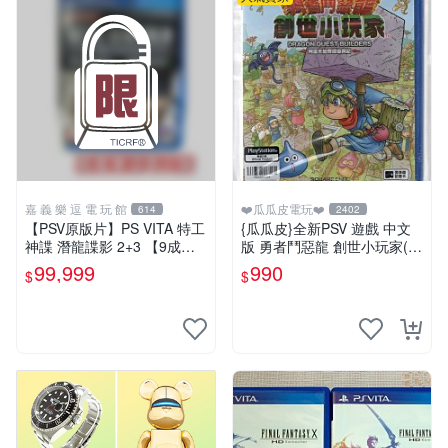
嘉 義 樂 逗 電 玩 館
❤️瓜瓜皮電玩❤️
614
2402
【PSV原版片】PS VITA 特工
{瓜瓜皮}全新PSV 遊戲 中文
神諜 潛龍諜影 2+3 【9成
版 勇者鬥惡龍 創世小玩家(遊
新】✪中古二手✪嘉義樂逗電
戲都有回收)
99,999
990
$
$
玩館