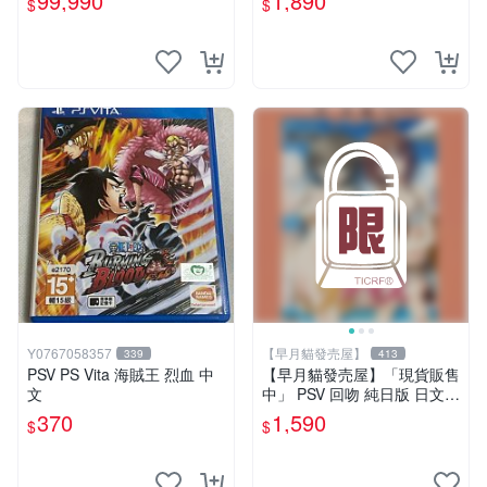
99,990
1,890
$
$
玩】
Y0767058357
【早月貓發売屋】
339
413
PSV PS Vita 海賊王 烈血 中
【早月貓發売屋】「現貨販售
文
中」 PSV 回吻 純日版 日文版
限定版 ※VirtualBox※
370
1,590
$
$