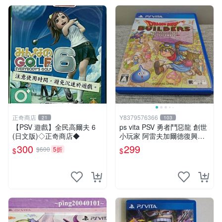
正奇商店
Y8379576366
21
103
【PSV 遊戲】全民高爾夫 6
ps vita PSV 勇者鬥惡龍 創世
(日文版)◇正奇商店◆
小玩家 阿雷夫加爾德復興記
純日版 （編號15）
300
299
$600
5折
$
$