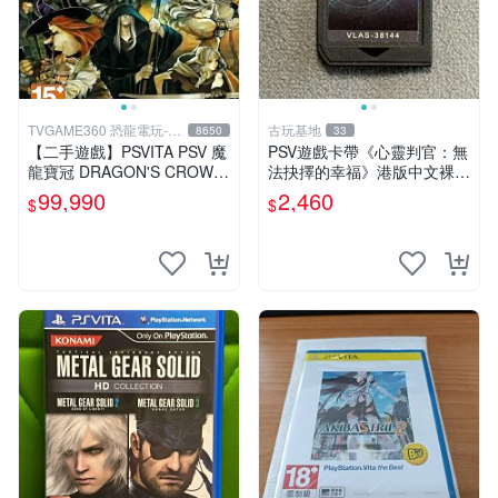
TVGAME360 恐龍電玩-台
古玩基地
8650
33
中店
【二手遊戲】PSVITA PSV 魔
PSV遊戲卡帶《心靈判官：無
龍寶冠 DRAGON'S CROWN
法抉擇的幸福》港版中文裸卡
中文版【台中恐龍電玩】
實測正常索尼原裝機器專用不
99,990
2,460
$
$
得退換單次兩張起享優惠 心
靈判官 港版 PSV 索尼