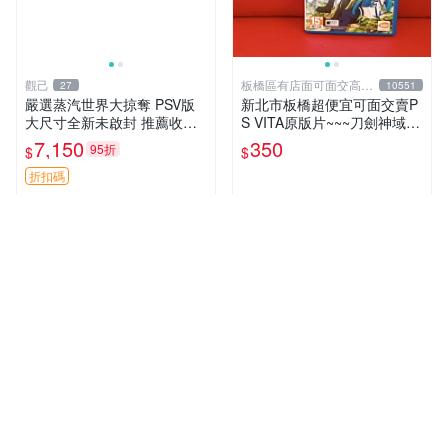
觀己
板橋區有店面可面交高價
27
10551
回收電玩
嚴選蒸汽世界大掠奪 PSV版
新北市板橋超便宜可面交賣P
大尺寸全新未啟封 推薦收藏
S VITA原版片~~~刀劍神域 L
蒸汽遊戲 手機遊戲 游戲卡帶
ost Song 中文版~~~便宜賣
7,150
350
95折
$
$
折扣碼