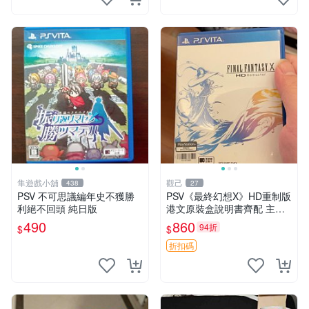
隼遊戲小舖
觀己
438
27
PSV 不可思議編年史不獲勝
PSV《最終幻想X》HD重制版
利絕不回頭 純日版
港文原裝盒說明書齊配 主機
支援 中文介面 卡帶全新 單機
490
860
94折
$
$
佳作 同城直送 重制遊戲 現代
RPG
折扣碼