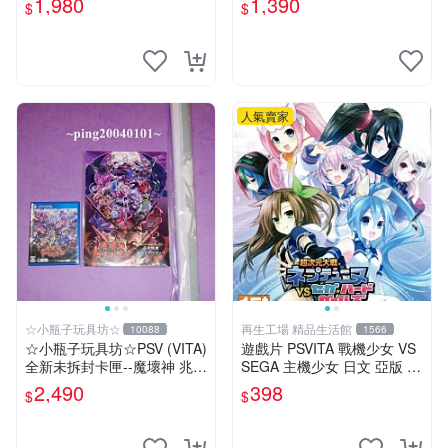
1,980
1,390
$
$
人氣賣家
☆小瓶子玩具坊☆
再生工場 精品生活館
10088
1566
☆小瓶子玩具坊☆PSV (VITA)
遊戲片 PSVITA 戰機少女 VS
全新未拆封卡匣--魔壞神 兆力
SEGA 主機少女 日文 亞版 再
翁 Trader 店舖特典通常版
生工場 01
2,490
398
$
$
+特典--美術集