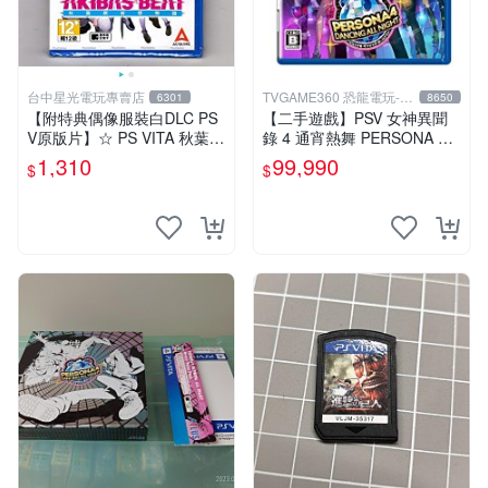
台中星光電玩專賣店
TVGAME360 恐龍電玩-台
6301
8650
中店
【附特典偶像服裝白DLC PS
【二手遊戲】PSV 女神異聞
V原版片】☆ PS VITA 秋葉原
錄 4 通宵熱舞 PERSONA 4 D
妄想物語 秋葉潮物語 ☆中文
ANCING ALL NIGHT 日文版
1,310
99,990
$
$
版全新品【台中星光電玩】
台中恐龍