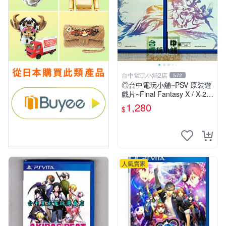
台中電玩小舖2店
572
◎台中電玩小舖~PSV 原裝遊
戲片~Final Fantasy X / X-2 H
D 太空戰士 10 / 10-2
1,280
$
人氣賣家