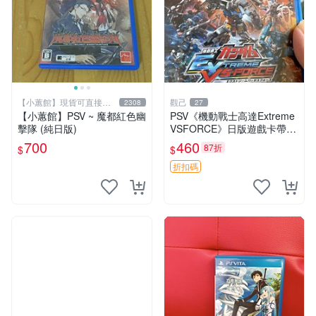
【小蕙館】現貨可直接下
觀己
2308
27
標
【小蕙館】PSV ~ 魔都紅色幽
PSV《機動戰士高達Extreme
擊隊 (純日版)
VSFORCE》日版遊戲卡帶，
全新未拆封，附原包裝，嚴選
700
460
87折
$
$
推薦，適合收藏。 極限VS遊
戲 高達 擴充記憶卡
折扣碼