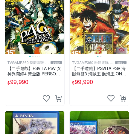
TVGAME360 恐龍電玩-台
TVGAME360 恐龍電玩-台
8650
8650
中店
中店
【二手遊戲】PSVITA PSV 女
【二手遊戲】PSVITA PSV 海
神異聞錄4 黃金版 PERSONA
賊無雙3 海賊王 航海王 ONE
4 The GOLDEN 中文版【台
PIECE 3 III 中文版 【台中恐
99,990
99,990
$
$
中恐龍電玩】
龍電玩】