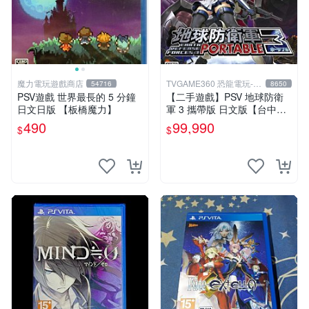
魔力電玩遊戲商店
TVGAME360 恐龍電玩-台
54716
8650
中店
PSV遊戲 世界最長的 5 分鐘
【二手遊戲】PSV 地球防衛
日文日版 【板橋魔力】
軍 3 攜帶版 日文版【台中恐
龍電玩】
490
99,990
$
$