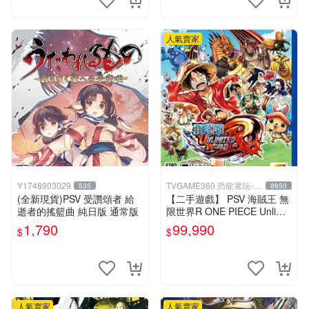
人氣賣家
Y1748903029
TVGAME360 恐龍電玩-台
535
8650
中店
(全新現貨)PSV 受讚頌者 給
【二手遊戲】 PSV 海賊王 無
逝者的搖籃曲 純日版 通常版
限世界R ONE PIECE Unlimit
ed World 中文版【台中恐龍
1,790
99,990
$
$
電玩】
人氣賣家
人氣賣家