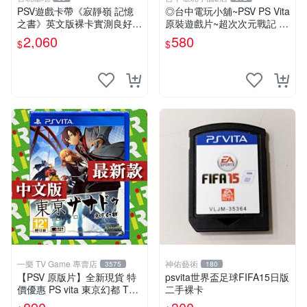
PSV遊戲卡帶《寂靜嶺 記憶
◎台中電玩小舖~PSV PS Vita
之書》英文版裸卡實測良好
原裝遊戲片~超次次元戰記 戰
限定PSV平臺獨享 廚房遊戲
機少女 Re;Birth1 ~580
2,060
580
$
$
獲得熱銷推薦 寂靜嶺 電玩遊
戲 PSV卡帶
一樂 TV Game 專賣店
神佑藝術
3575
180
【PSV 原版片】全新現貨 特
psvita世界盃足球FIFA15日版
價優惠 PS vita 東京幻都 TOK
二手裸卡
YO XANADU 中文版【台中一