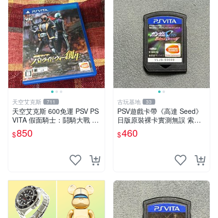
天空艾克斯
古玩基地
711
33
天空艾克斯 600免運 PSV PS
PSV遊戲卡帶《高達 Seed》
VITA 假面騎士：鬪騎大戰 創
日版原裝裸卡實測無誤 索尼
生 普通版 純日版
專機獨享嚴選推薦 psv 高達
850
460
$
$
無誤卡帶