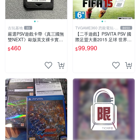
古玩基地
TVGAME360 恐龍電玩-台
33
8650
中店
嚴選PSV遊戲卡帶《真三國無
【二手遊戲】PSVITA PSV 國
雙NEXT》歐版英文裸卡實測
際足盟大賽2015 足球 世界盃
正常全新到貨 真三國無雙 PS
FIFA 15 英文版【台中恐龍電
460
99,990
$
$
V 游戲卡帶 任玩無雙
玩】