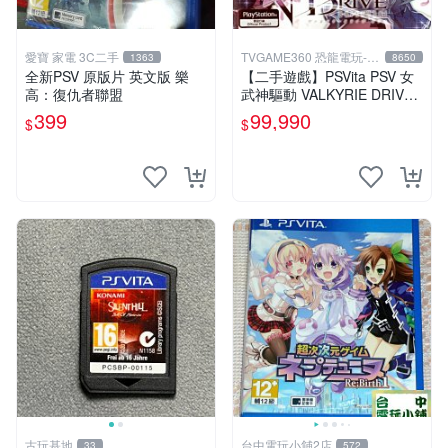
愛寶 家電 3C二手
TVGAME360 恐龍電玩-台
1363
8650
中店
全新PSV 原版片 英文版 樂
【二手遊戲】PSVita PSV 女
高：復仇者聯盟
武神驅動 VALKYRIE DRIVE
日文版【台中恐龍電玩】
399
99,990
$
$
古玩基地
台中電玩小舖2店
33
572