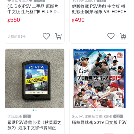
❤️瓜瓜皮電玩❤️
Y9199433501
2402
132
{瓜瓜皮}PSV 二手品 原版片
絕版收藏 PSV遊戲 中文版 機
中文版 生死格鬥5 PLUS Dea
動戰士鋼彈 極限 VS. FORCE
d or Alive 5(遊戲都有回收)
550
490
$
$
近期銷量3件
已售完
古玩基地
Scotty's運動拍賣網(SSN)
33
623
嚴選PSV遊戲卡帶《秋葉原之
職棒野球魂 2019 日文版 PSV
旅2》港版中文裸卡實測正
常，專機遊戲只可在SONY P