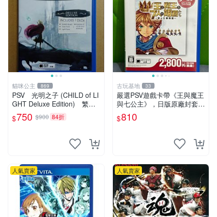
貓咪公主
古玩基地
869
33
PSV 光明之子 (CHILD of LI
嚴選PSV遊戲卡帶《王與魔王
GHT Deluxe Edition) 繁體
與七公主》，日版原廠封套，
中文版 二手品
雙面精美封面，實測暢玩無障
750
810
$900
84折
$
$
礙。久藏家中，輕微使用痕
跡，實物圖可查，歡迎細心評
估。古董級遊戲限量收
人氣賣家
人氣賣家