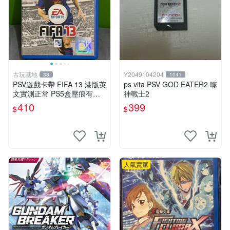
古玩基地
Y2049104204
33
1041
PSV遊戲卡帶 FIFA 13 港版英
ps vita PSV GOD EATER2 噬
文實測正常 PS5盒壓痕有圖
神戰士2
可驗收 FIFA 13 PSV 港版 游
410
399
$
$
玩無問題 PSV FIFA 13 港版
英文
人氣賣家