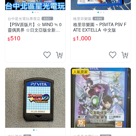
台中星光電玩專賣店
格里菲樂園
6301
4486
【PSV原版片】☆ MIND ≒ 0
格里菲樂園 ~ PSVITA PSV F
靈偶異界 ☆日文亞版全新品
ATE EXTELLA 中文版
【特價優惠】台中星光電玩
510
1,000
$
$
人氣賣家