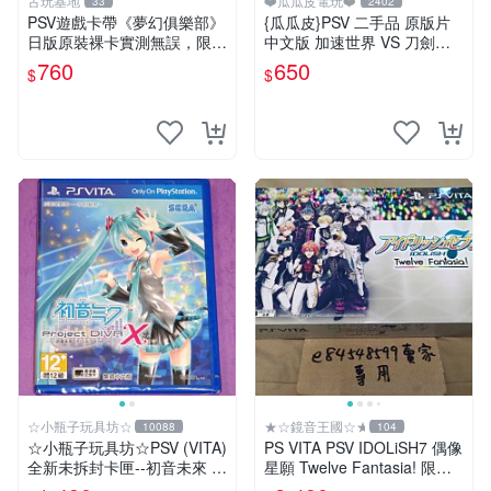
古玩基地
❤️瓜瓜皮電玩❤️
33
2402
PSV遊戲卡帶《夢幻俱樂部》
{瓜瓜皮}PSV 二手品 原版片
日版原裝裸卡實測無誤，限S
中文版 加速世界 VS 刀劍神
ONY PSV機支援 psv psv游戲
域 千年的黃昏(遊戲都能回收)
760
650
$
$
psv夢幻俱樂部
☆小瓶子玩具坊☆
★☆鏡音王國☆★
10088
104
☆小瓶子玩具坊☆PSV (VITA)
PS VITA PSV IDOLiSH7 偶像
全新未拆封卡匣--初音未來 名
星願 Twelve Fantasia! 限定
伶計畫X 中文版
版 純日版 日文版 特裝版