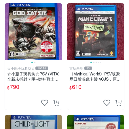
☆小瓶子玩具坊☆
古玩基地
10088
33
☆小瓶子玩具坊☆PSV (VITA)
《Mythical World》PSV版索
全新未拆封卡匣--噬神戰士2
尼日版游戲卡帶 VCJS，原裝
《噬神者2》(日版)
進口帶全盒說明書，支持主機
790
610
$
$
運行。Mythical World PSV
游戲 卡