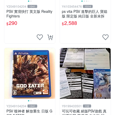
Y2049104204
Y4103454476
1041
1514
PSV 實境快打 英文版 Reality
ps vita PSV 進擊的巨人 寶箱
Fighters
版 限定版 純日版 全新未拆
290
2,588
$
$
Y2049104204
Y9199433501
1041
132
PSV 噬神者 解放重生 日版 G
可玩可收藏 絕版PSV遊戲 真