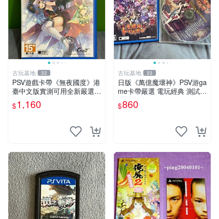
古玩基地
古玩基地
33
33
PSV遊戲卡帶《無夜國度》港
日版《萬億魔壞神》PSV游ga
臺中文版實測可用全新嚴選成
me卡帶嚴選 電玩經典 測試正
色如圖可放心購買 無夜國度
常 完整遊戲內容 附贈未拆封
1,160
860
$
$
PSV 港臺中文 游戲卡帶
音樂CD 萬億魔壞神 PSV 游g
ame 卡帶 音樂CD 使用