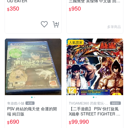
OD EATER
三國無雙 英傑傳 中文版 回函
特典卡齊全
350
950
$
$
多筆商品
人氣賣家
隼遊戲小舖
TVGAME360 恐龍電玩-台
438
8650
中店
PSV 終結的熾天使 命運的開
【二手遊戲】 PSV 快打旋風
端 純日版
X鐵拳 STREET FIGHTER X
TEKKEN 中文版 【台中恐龍
690
99,990
$
$
電玩】