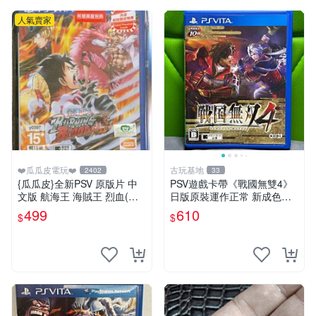
人氣賣家
❤️瓜瓜皮電玩❤️
古玩基地
2402
33
{瓜瓜皮}全新PSV 原版片 中
PSV遊戲卡帶《戰國無雙4》
文版 航海王 海賊王 烈血(內
日版原裝運作正常 新成色如
附初回特點-不清楚有沒有過
圖拍賣請先確認 成色拍賣一
499
610
$
$
期)(遊戲都有回收)
經成交概不退換 PSV遊戲 卡
帶 戰國無雙 psv游戲卡帶，
戰國無雙4