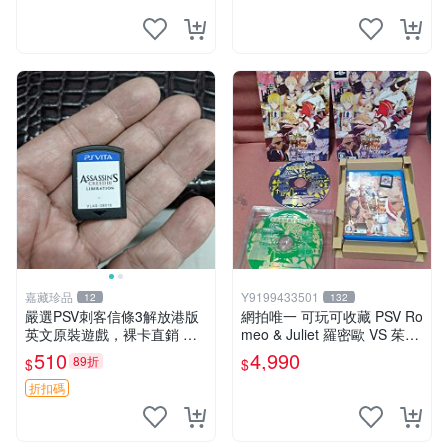
嘉藏珍品
Y9199433501
12
132
嚴選PSV刺客信條3解放港版
網拍唯一 可玩可收藏 PSV Ro
英文原裝遊戲，裸卡直銷 刺
meo & Juliet 羅密歐 VS 茱麗
客信條3 游戲 港版游戲
葉 全卷包 豪華版日版
510
4,990
89折
$
$
折扣碼