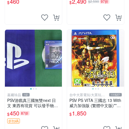
460
2,490
$2,590
97折
$
$
SV上運行 卡帶 psv 港版
嘉藏珍品
台中大眾電玩/大眾玩具
12
11527
店
PSV游戲真三國無雙next 日
PSV PS VITA 三國志 13 With
文 東西有現貨 可以發手物品
威力加強版 (繁體中文版)**
無質量問題售不退不換
(二手商品)【台中大眾電玩】
450
1,850
87折
$
$
折扣碼