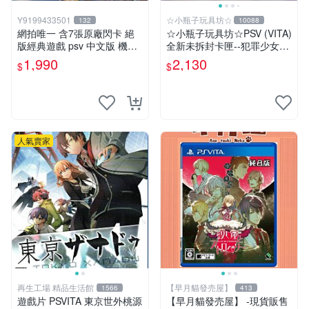
Y9199433501
☆小瓶子玩具坊☆
132
10088
網拍唯一 含7張原廠閃卡 絕
☆小瓶子玩具坊☆PSV (VITA)
版經典遊戲 psv 中文版 機動
全新未拆封卡匣--犯罪少女2
戰士 鋼彈 極限VS. FORCE
《Criminal Girls 2》限定版
1,990
2,130
$
$
(日版)
人氣賣家
再生工場 精品生活館
【早月貓發売屋】
1566
413
遊戲片 PSVITA 東京世外桃源
【早月貓發売屋】 -現貨販售