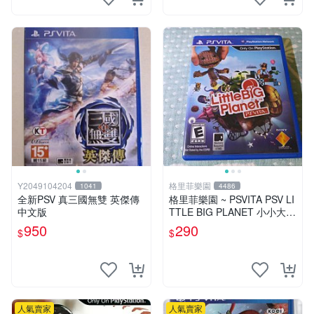
Y2049104204
格里菲樂園
1041
4486
全新PSV 真三國無雙 英傑傳
格里菲樂園 ~ PSVITA PSV LI
中文版
TTLE BIG PLANET 小小大星
球 美版
950
290
$
$
人氣賣家
人氣賣家