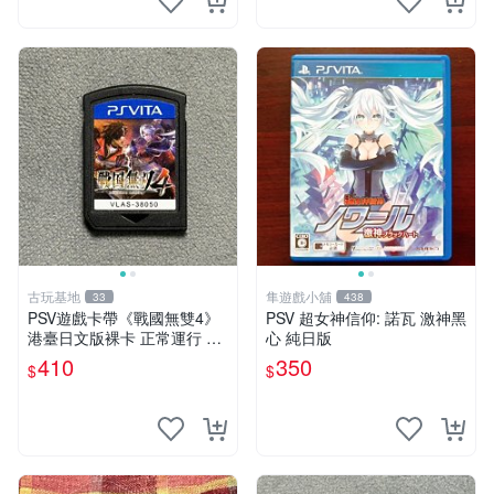
古玩基地
隼遊戲小舖
33
438
PSV遊戲卡帶《戰國無雙4》
PSV 超女神信仰: 諾瓦 激神黑
港臺日文版裸卡 正常運行 臺
心 純日版
灣索尼專用 游戲機械玩不了
410
350
$
$
戰國無雙 4 PSV 港版 卡帶 無
雙4 PSV卡帶 港臺