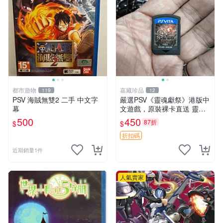
都市遊物
嘉藏珍品
119
12
PSV 海賊無雙2 二手 中文字
嚴選PSV《靈魂獻祭》港版中
幕
文遊戲，原裝裸卡直送 靈魂
獻祭 PSV 游戲 卡帶
500
450
87折
$
$
折扣碼
近期銷量1件
人氣賣家