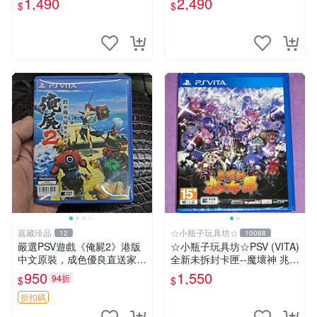
1,490
2,490
$
$
嘉藏珍品
☆小瓶子玩具坊☆
12
10088
嚴選PSV遊戲《俺屍2》港版
☆小瓶子玩具坊☆PSV (VITA)
中文原裝，成色優良直送家門
全新未拆封卡匣--魔壞神 兆力
口 俺屍2 PSV 港版 中文
翁 繁體中文版
950
1,550
94折
$
$
折扣碼