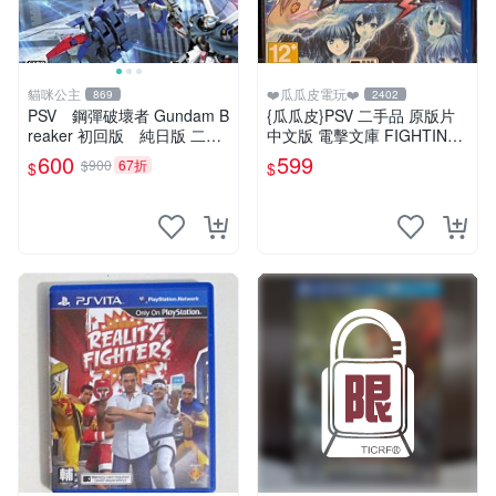
貓咪公主
❤️瓜瓜皮電玩❤️
869
2402
PSV 鋼彈破壞者 Gundam B
{瓜瓜皮}PSV 二手品 原版片
reaker 初回版 純日版 二手
中文版 電擊文庫 FIGHTING
品
CLIMAX(遊戲都有回收)
600
599
$900
67折
$
$