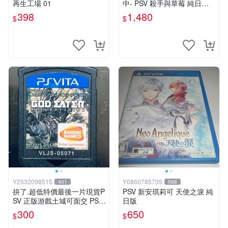
再生工場 01
中- PSV 殺手與草莓 純日版
日文版 ※戀愛×懸疑※ 戀愛AD
398
1,480
$
$
V遊戲
Y2532098515
Y0860785739
401
568
拚了.超低特價最後一片現貨P
PSV 新安琪莉可 天使之淚 純
SV 正版游戲土城可面交 PSV
日版
噬神者 解放重生 日版 【9成
300
650
$
$
新】✪裸片 二手九成新~