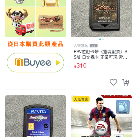
古玩基地
33
PSV遊戲卡帶《靈魂獻祭》S
S版 日文裸卡 正常可玩 索尼
專用 不退不換 次數買兩送一
310
$
靈魂獻祭 PSP-VITA PSVita
人氣賣家