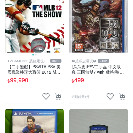
TVGAME360 恐龍電玩-台
❤️瓜瓜皮電玩❤️
8650
2402
中店
【二手遊戲】PSVITA PSV 美
{瓜瓜皮}PSV二手品 中文版
國職業棒球大聯盟 2012 MLB
真 三國無雙7 with 猛將傳(遊
THE SHOW 12 英文版 【台
戲都能回收)
99,990
499
$
$
中恐龍電玩】
近期銷量1件