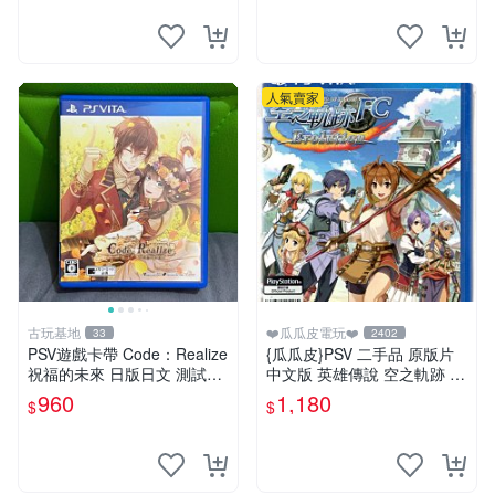
人氣賣家
古玩基地
❤️瓜瓜皮電玩❤️
33
2402
PSV遊戲卡帶 Code：Realize
{瓜瓜皮}PSV 二手品 原版片
祝福的未來 日版日文 測試正
中文版 英雄傳說 空之軌跡 F
常適合收藏 成色如圖 過去久
C Evolution(遊戲都有回收)
960
1,180
$
$
遠使用痕跡 游戲機玩古早遊
戲 必備懷舊遊戲 卡帶 渣