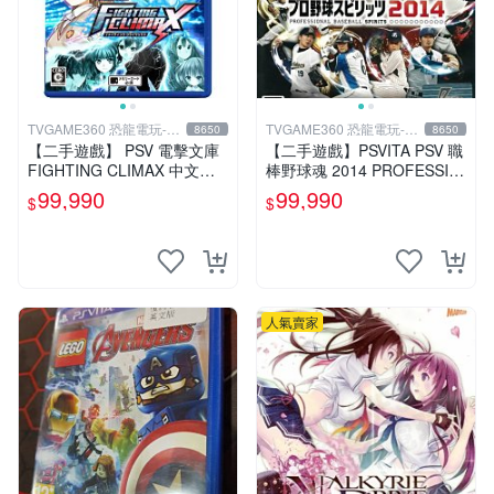
TVGAME360 恐龍電玩-台
TVGAME360 恐龍電玩-台
8650
8650
中店
中店
【二手遊戲】 PSV 電擊文庫
【二手遊戲】PSVITA PSV 職
FIGHTING CLIMAX 中文版
棒野球魂 2014 PROFESSIO
【台中恐龍電玩】
NAL BASEBALL 2014 日文
99,990
99,990
$
$
版
人氣賣家