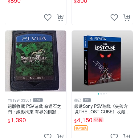
890
300
$
$
樂電玩】
Y9199433501
觀己
132
27
絕版收藏 PSV遊戲 命運石之
嚴選Sony PSV遊戲《失落方
門：線形拘束 有界的樹狀圖
塊THE LOST CUBE》收藏
日版 VLJM-30061
版，英語原裝未拆封 失落方
1,390
4,150
95折
$
$
塊 THE LOST CUBE PSV 精
華版 新作 權杖
折扣碼