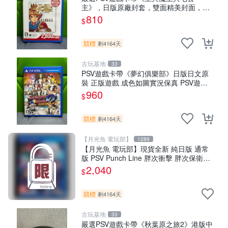
主》，日版原廠封套，雙面精美封面，實
測暢玩無障礙。久藏家中，輕微使用痕
810
$
跡，實物圖可查，歡迎細心評估。古董級
遊戲限量收
競標
剩4164天
古玩基地
33
PSV遊戲卡帶《夢幻俱樂部》日版日文原
裝 正版遊戲 成色如圖實況保真 PSV遊戲
日版 PS 測試無誤 美品保證
960
$
競標
剩4164天
【月光魚 電玩部】
1289
【月光魚 電玩部】現貨全新 純日版 通常
版 PSV Punch Line 胖次衝擊 胖次保衛陣
線 普通版 純日版
2,040
$
競標
剩4164天
古玩基地
33
嚴選PSV遊戲卡帶《秋葉原之旅2》港版中