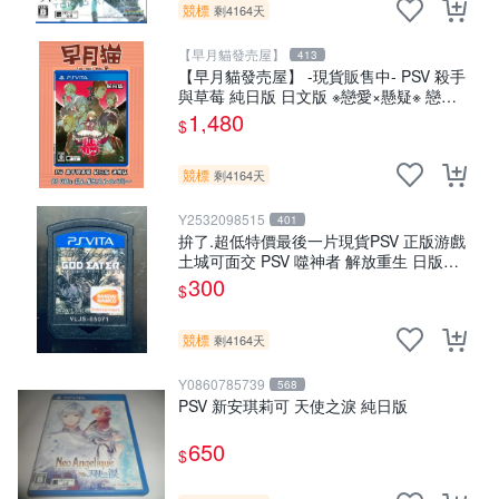
競標
剩4164天
【早月貓發売屋】
413
【早月貓發売屋】 -現貨販售中- PSV 殺手
與草莓 純日版 日文版 ※戀愛×懸疑※ 戀愛
ADV遊戲
1,480
$
競標
剩4164天
Y2532098515
401
拚了.超低特價最後一片現貨PSV 正版游戲
土城可面交 PSV 噬神者 解放重生 日版
【9成新】✪裸片 二手九成新~
300
$
競標
剩4164天
Y0860785739
568
PSV 新安琪莉可 天使之淚 純日版
650
$