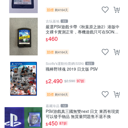
競標
剩4164天
古玩基地
33
嚴選PSV遊戲卡帶《秋葉原之旅2》港版中
文裸卡實測正常，專機遊戲只可在SONY
PSV上運行 卡帶 psv 港版
460
$
競標
剩4164天
Scotty's運動拍賣網(SSN)
623
職棒野球魂 2019 日文版 PSV
已售完
2,490
$2,590
97折
$
競標
剩4164天
嘉藏珍品
12
PSV游戲真三國無雙next 日文 東西有現貨
可以發手物品 無質量問題售不退不換
450
87折
$