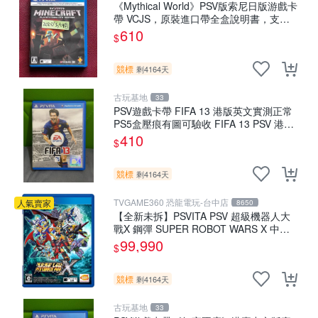
《Mythical World》PSV版索尼日版游戲卡
帶 VCJS，原裝進口帶全盒說明書，支持
主機運行。Mythical World PSV 游戲 卡
610
$
競標
剩4164天
古玩基地
33
PSV遊戲卡帶 FIFA 13 港版英文實測正常
PS5盒壓痕有圖可驗收 FIFA 13 PSV 港版
游玩無問題 PSV FIFA 13 港版英文
410
$
競標
剩4164天
TVGAME360 恐龍電玩-台中店
人氣賣家
8650
【全新未拆】PSVITA PSV 超級機器人大
戰X 鋼彈 SUPER ROBOT WARS X 中文
版【台中恐龍電玩】
99,990
$
競標
剩4164天
古玩基地
33