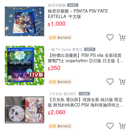
格里菲樂園
4485
格里菲樂園 ~ PSVITA PSV FATE
EXTELLA 中文版
1,000
$
競標
剩4164天
一樂 TV Game 專賣店
3575
【特價出清優惠】PSV PS vita 全新現貨
樂戰鬥士 orgarhythm 亞日版 日文版【一
樂電玩】
350
$
競標
剩4164天
【月光魚 電玩部】
1289
【月光魚 電玩部】現貨全新 純日版 限定
版 附預約特典CD PSV 海利肯施塔特之歌
限定版 純日版
2,060
$
競標
剩4164天