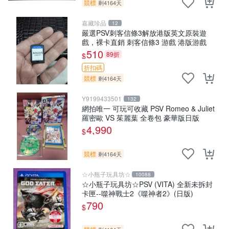
競標
剩4164天
嘉藏珍品
12
嚴選PSV刺客信條3解放港版英文原裝遊
戲，裸卡直銷 刺客信條3 游戲 港版游戲
510
89折
$
折扣碼
競標
剩4164天
Y9199433501
132
網拍唯一 可玩可收藏 PSV Romeo & Juliet
羅密歐 VS 茱麗葉 全卷包 豪華版日版
4,990
$
競標
剩4164天
☆小瓶子玩具坊☆
10088
☆小瓶子玩具坊☆PSV (VITA) 全新未拆封
卡匣--噬神戰士2《噬神者2》(日版)
790
$