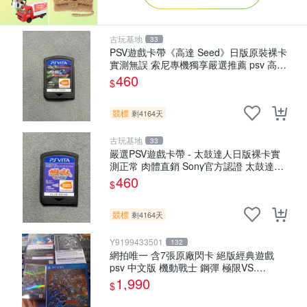
古玩基地
33
PSV遊戲卡帶《高達 Seed》日版原裝裸卡
實測無誤 索尼專機獨享嚴選推薦 psv 高達
無誤卡帶
460
$
競標
剩4164天
古玩基地
33
嚴選PSV遊戲卡帶 - 太鼓達人日版裸卡實
測正常 肉體直銷 Sony官方認證 太鼓達人
PSV 日版裸卡 測試無誤 PSV機專屬遊戲
460
$
即時下載享優惠
競標
剩4164天
Y9199433501
132
網拍唯一 含7張原廠閃卡 絕版經典遊戲
psv 中文版 機動戰士 鋼彈 極限VS.
FORCE
1,990
$