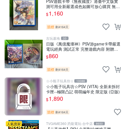
PSV遊戲卡帶《無夜國度》港臺中文版實
測可用全新嚴選成色如圖可放心購買 無夜
國度 PSV 港臺中文 游戲卡帶
1,160
$
競標
剩4164天
古玩基地
33
日版《萬億魔壞神》PSV游game卡帶嚴選
電玩經典 測試正常 完整遊戲內容 附贈未
拆封音樂CD 萬億魔壞神 PSV 游game 卡
860
$
帶 音樂CD 使用
競標
剩4164天
☆小瓶子玩具坊☆
10088
☆小瓶子玩具坊☆PSV (VITA) 全新未拆封
卡匣--極限凸記 萌萌編年史 限定版 (亞版)
1,890
$
競標
剩4164天
TVGAME360 恐龍電玩-台中店
人氣賣家
8650