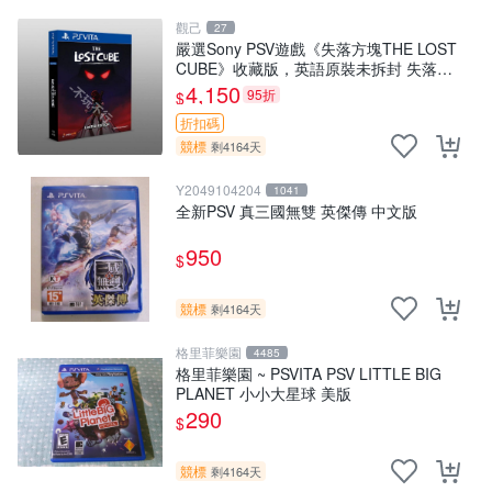
觀己
27
嚴選Sony PSV遊戲《失落方塊THE LOST
CUBE》收藏版，英語原裝未拆封 失落方
塊 THE LOST CUBE PSV 精華版 新作 權
4,150
95折
$
杖
折扣碼
競標
剩4164天
Y2049104204
1041
全新PSV 真三國無雙 英傑傳 中文版
950
$
競標
剩4164天
格里菲樂園
4485
格里菲樂園 ~ PSVITA PSV LITTLE BIG
PLANET 小小大星球 美版
290
$
競標
剩4164天