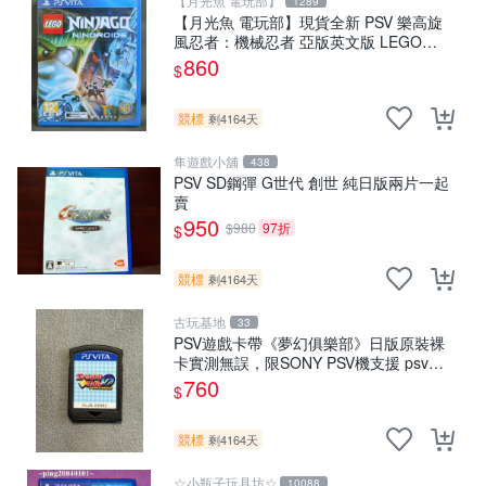
【月光魚 電玩部】
1289
【月光魚 電玩部】現貨全新 PSV 樂高旋
風忍者：機械忍者 亞版英文版 LEGO
Ninjago: Nindroids
860
$
競標
剩4164天
隼遊戲小舖
438
PSV SD鋼彈 G世代 創世 純日版兩片一起
賣
950
$980
97折
$
競標
剩4164天
古玩基地
33
PSV遊戲卡帶《夢幻俱樂部》日版原裝裸
卡實測無誤，限SONY PSV機支援 psv
psv游戲 psv夢幻俱樂部
760
$
競標
剩4164天
☆小瓶子玩具坊☆
10088