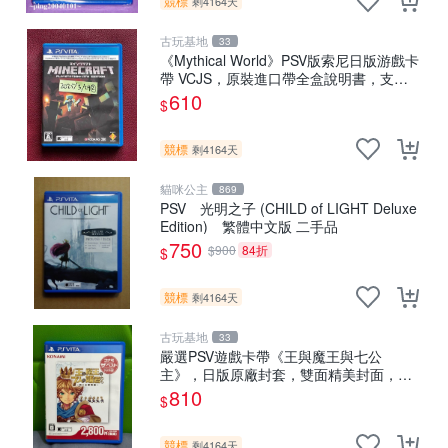
競標
剩4164天
古玩基地
33
《Mythical World》PSV版索尼日版游戲卡
帶 VCJS，原裝進口帶全盒說明書，支持
主機運行。Mythical World PSV 游戲 卡
610
$
競標
剩4164天
貓咪公主
869
PSV 光明之子 (CHILD of LIGHT Deluxe
Edition) 繁體中文版 二手品
750
$900
84折
$
競標
剩4164天
古玩基地
33
嚴選PSV遊戲卡帶《王與魔王與七公
主》，日版原廠封套，雙面精美封面，實
測暢玩無障礙。久藏家中，輕微使用痕
810
$
跡，實物圖可查，歡迎細心評估。古董級
遊戲限量收
競標
剩4164天