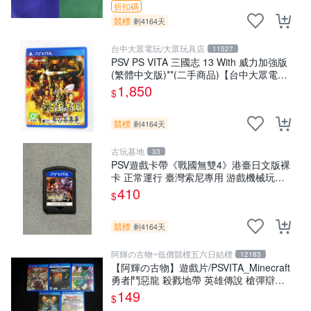
折扣碼
競標
剩4164天
台中大眾電玩/大眾玩具店
11527
PSV PS VITA 三國志 13 With 威力加強版
(繁體中文版)**(二手商品)【台中大眾電
玩】
1,850
$
競標
剩4164天
古玩基地
33
PSV遊戲卡帶《戰國無雙4》港臺日文版裸
卡 正常運行 臺灣索尼專用 游戲機械玩不
了 戰國無雙 4 PSV 港版 卡帶 無雙4 PSV
410
$
卡帶 港臺
競標
剩4164天
阿輝の古物~低價競標五六日結標
12183
【阿輝の古物】遊戲片/PSVITA_Minecraft
勇者鬥惡龍 殺戮地帶 英雄傳說 槍彈辯駁
一批合售_刮痕污漬_1元起標無底價
149
$
_#F30