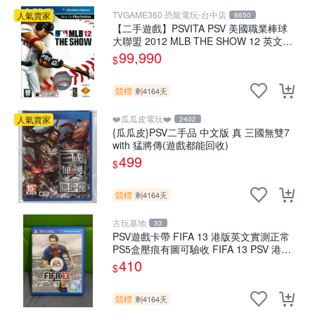
TVGAME360 恐龍電玩-台中店
人氣賣家
8650
【二手遊戲】PSVITA PSV 美國職業棒球
大聯盟 2012 MLB THE SHOW 12 英文版
【台中恐龍電玩】
99,990
$
競標
剩4164天
❤️瓜瓜皮電玩❤️
人氣賣家
2402
{瓜瓜皮}PSV二手品 中文版 真 三國無雙7
with 猛將傳(遊戲都能回收)
499
$
競標
剩4164天
古玩基地
33
PSV遊戲卡帶 FIFA 13 港版英文實測正常
PS5盒壓痕有圖可驗收 FIFA 13 PSV 港版
游玩無問題 PSV FIFA 13 港版英文
410
$
競標
剩4164天