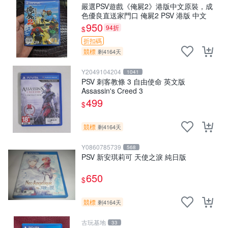
嚴選PSV遊戲《俺屍2》港版中文原裝，成
色優良直送家門口 俺屍2 PSV 港版 中文
950
94折
$
折扣碼
競標
剩4164天
Y2049104204
1041
PSV 刺客教條 3 自由使命 英文版
Assassin's Creed 3
499
$
競標
剩4164天
Y0860785739
568
PSV 新安琪莉可 天使之淚 純日版
650
$
競標
剩4164天
古玩基地
33