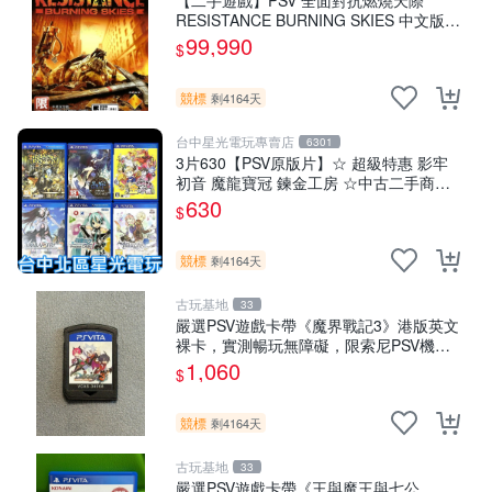
【二手遊戲】PSV 全面對抗燃燒天際
RESISTANCE BURNING SKIES 中文版
【台中恐龍電玩】
99,990
$
競標
剩4164天
台中星光電玩專賣店
6301
3片630【PSV原版片】☆ 超級特惠 影牢
初音 魔龍寶冠 鍊金工房 ☆中古二手商品
【星光】
630
$
競標
剩4164天
古玩基地
33
嚴選PSV遊戲卡帶《魔界戰記3》港版英文
裸卡，實測暢玩無障礙，限索尼PSV機器
運行 psv 港版 魔界戰記3
1,060
$
競標
剩4164天
古玩基地
33
嚴選PSV遊戲卡帶《王與魔王與七公