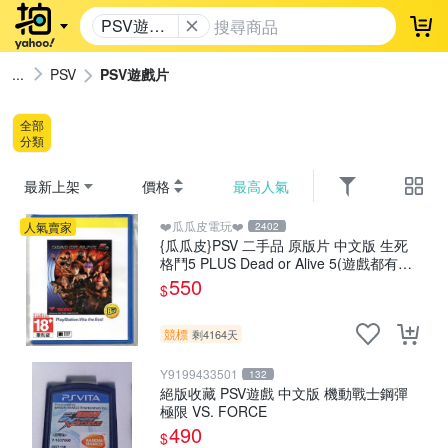
PSV遊戲
登
片
PSV
PSV遊戲片
全部
分類
最新上架
價格
最高人氣
❤️瓜瓜皮電玩❤️
人氣賣家
2402
{瓜瓜皮}PSV 二手品 原版片 中文版 生死
格鬥5 PLUS Dead or Alive 5(遊戲都有回
收)
550
$
競標
剩4164天
Y9199433501
132
絕版收藏 PSV遊戲 中文版 機動戰士鋼彈
極限 VS. FORCE
490
$