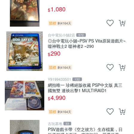
1,080
$
競標
剩4164天
台中電玩小舖2店
572
◎台中電玩小舖~PSV PS Vita原裝遊戲片~
噬神戰士2 噬神者2 ~290
290
$
競標
剩4164天
Y9199433501
132
網拍唯一 珍稀絕版收藏 PSP中文版 真三
國無雙 連袂出擊1 MULTIRAID1
4,990
$
競標
剩4164天
古玩基地
33
PSV遊戲卡帶《空之彼方》生存檔案，日