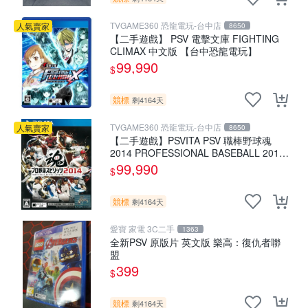
TVGAME360 恐龍電玩-台中店
人氣賣家
8650
【二手遊戲】 PSV 電擊文庫 FIGHTING
CLIMAX 中文版 【台中恐龍電玩】
99,990
$
競標
剩4164天
TVGAME360 恐龍電玩-台中店
人氣賣家
8650
【二手遊戲】PSVITA PSV 職棒野球魂
2014 PROFESSIONAL BASEBALL 2014
日文版
99,990
$
競標
剩4164天
愛寶 家電 3C二手
1363
全新PSV 原版片 英文版 樂高：復仇者聯
盟
399
$
競標
剩4164天