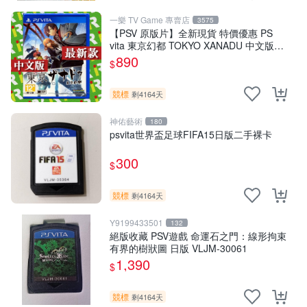
一樂 TV Game 專賣店
3575
【PSV 原版片】全新現貨 特價優惠 PS
vita 東京幻都 TOKYO XANADU 中文版
【台中一樂電玩】
890
$
競標
剩4164天
神佑藝術
180
psvita世界盃足球FIFA15日版二手裸卡
300
$
競標
剩4164天
Y9199433501
132
絕版收藏 PSV遊戲 命運石之門：線形拘束
有界的樹狀圖 日版 VLJM-30061
1,390
$
競標
剩4164天