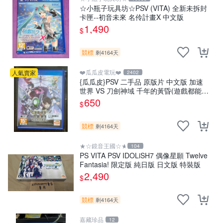
☆小瓶子玩具坊☆PSV (VITA) 全新未拆封
卡匣--初音未來 名伶計畫X 中文版
1,490
$
競標
剩4164天
❤️瓜瓜皮電玩❤️
人氣賣家
2402
{瓜瓜皮}PSV 二手品 原版片 中文版 加速
世界 VS 刀劍神域 千年的黃昏(遊戲都能回
收)
650
$
競標
剩4164天
★☆鏡音王國☆★
104
PS VITA PSV IDOLiSH7 偶像星願 Twelve
Fantasia! 限定版 純日版 日文版 特裝版
2,490
$
競標
剩4164天
嘉藏珍品
12