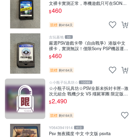
文裸卡實測正常，專機遊戲只可在SONY
PSV上運行 卡帶 psv 港版
460
$
競標
剩4164天
古玩基地
33
嚴選PSV遊戲卡帶《自由戰爭》港版中文
裸卡，實測無誤！僅限Sony PSP機器運
行，其他無法使用。單次購兩張以上享優
460
$
惠。 自由戰爭 PSP 港版 卡帶
競標
剩4164天
☆小瓶子玩具坊☆
10088
☆小瓶子玩具坊☆PSV全新未拆封卡匣--激
次元組合 戰機少女 VS 殭屍軍團 限定版
(日版)+特典--CD
2,490
$
競標
剩4164天
Y0643941914
413
Psv 無夜國度 中文 中文版 psvita