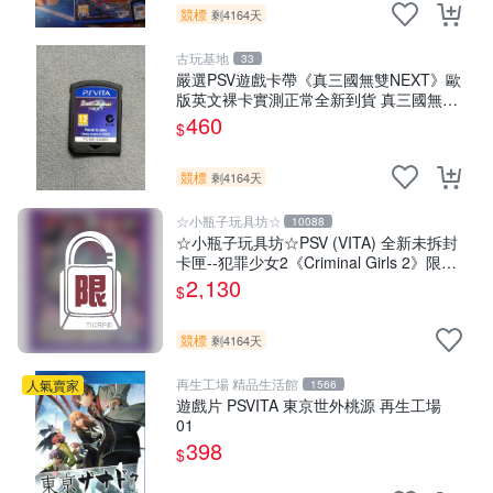
競標
剩4164天
古玩基地
33
嚴選PSV遊戲卡帶《真三國無雙NEXT》歐
版英文裸卡實測正常全新到貨 真三國無雙
PSV 游戲卡帶 任玩無雙
460
$
競標
剩4164天
☆小瓶子玩具坊☆
10088
☆小瓶子玩具坊☆PSV (VITA) 全新未拆封
卡匣--犯罪少女2《Criminal Girls 2》限定
版 (日版)
2,130
$
競標
剩4164天
再生工場 精品生活館
人氣賣家
1566
遊戲片 PSVITA 東京世外桃源 再生工場
01
398
$