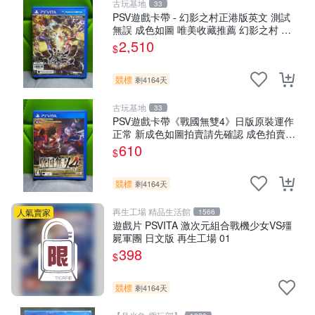
古玩基地
33
PSV遊戲卡帶 - 幻影之村正港版英文 測試
無誤 成色如圖 唯美收藏推薦 幻影之村 正
版PSV 港版卡帶 成色保證 村正 港版 PSV
2,510
$
港版游戲
競標
剩4164天
古玩基地
33
PSV遊戲卡帶《戰國無雙4》日版原裝運作
正常 新成色如圖拍賣請先確認 成色拍賣一
經成交概不退換 PSV遊戲 卡帶 戰國無雙
610
$
psv游戲卡帶，戰國無雙4
競標
剩4164天
再生工場 精品生活館
人氣賣家
1566
遊戲片 PSVITA 激次元組合戰機少女VS殭
屍軍團 日文版 再生工場 01
398
$
競標
剩4164天