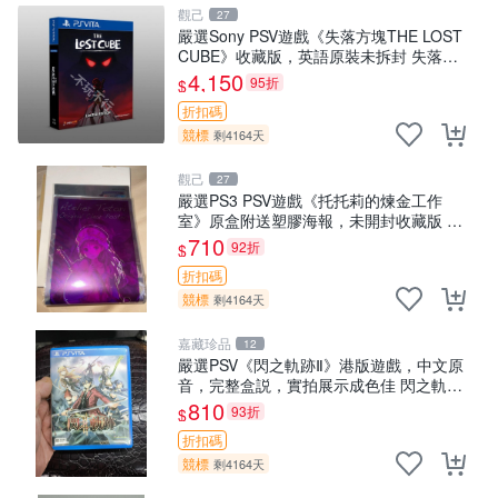
觀己
27
嚴選Sony PSV遊戲《失落方塊THE LOST
CUBE》收藏版，英語原裝未拆封 失落方
塊 THE LOST CUBE PSV 精華版 新作 權
4,150
95折
$
杖
折扣碼
競標
剩4164天
觀己
27
嚴選PS3 PSV遊戲《托托莉的煉金工作
室》原盒附送塑膠海報，未開封收藏版 托
托莉 爐石 工作室
710
92折
$
折扣碼
競標
剩4164天
嘉藏珍品
12
嚴選PSV《閃之軌跡Ⅱ》港版遊戲，中文原
音，完整盒説，實拍展示成色佳 閃之軌跡
Ⅱ PSV 港版 中文
810
93折
$
折扣碼
競標
剩4164天