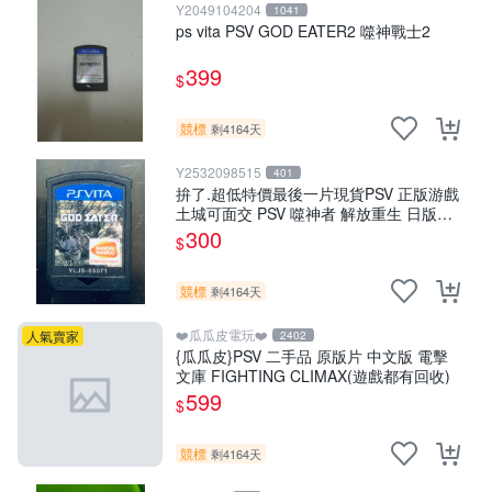
Y2049104204
1041
ps vita PSV GOD EATER2 噬神戰士2
399
$
競標
剩4164天
Y2532098515
401
拚了.超低特價最後一片現貨PSV 正版游戲
土城可面交 PSV 噬神者 解放重生 日版
【9成新】✪裸片 二手九成新~
300
$
競標
剩4164天
❤️瓜瓜皮電玩❤️
人氣賣家
2402
{瓜瓜皮}PSV 二手品 原版片 中文版 電擊
文庫 FIGHTING CLIMAX(遊戲都有回收)
599
$
競標
剩4164天