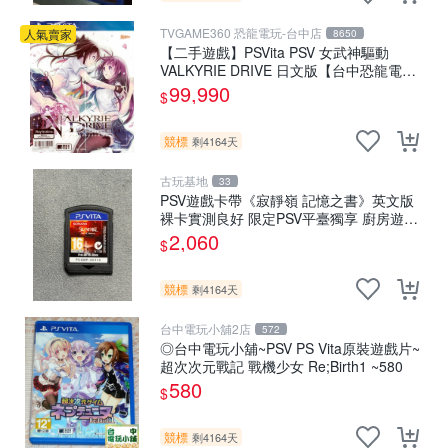
TVGAME360 恐龍電玩-台中店
人氣賣家
8650
【二手遊戲】PSVita PSV 女武神驅動
VALKYRIE DRIVE 日文版【台中恐龍電
玩】
99,990
$
競標
剩4164天
古玩基地
33
PSV遊戲卡帶《寂靜嶺 記憶之書》英文版
裸卡實測良好 限定PSV平臺獨享 廚房遊戲
獲得熱銷推薦 寂靜嶺 電玩遊戲 PSV卡帶
2,060
$
競標
剩4164天
台中電玩小舖2店
572
◎台中電玩小舖~PSV PS Vita原裝遊戲片~
超次次元戰記 戰機少女 Re;Birth1 ~580
580
$
競標
剩4164天