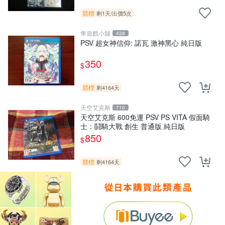
競標
剩1天
/
出價5次
隼遊戲小舖
438
PSV 超女神信仰: 諾瓦 激神黑心 純日版
350
$
競標
剩4164天
天空艾克斯
710
天空艾克斯 600免運 PSV PS VITA 假面騎
士：鬪騎大戰 創生 普通版 純日版
850
$
競標
剩4164天