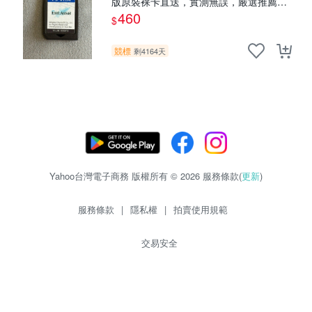
版原裝裸卡直送，實測無誤，嚴選推薦，
適合收藏。PSV遊戲卡帶 直營 正規 游戲
460
$
卡帶
競標
剩4164天
Yahoo台灣電子商務 版權所有 © 2026 服務條款(
更新
)
服務條款
|
隱私權
|
拍賣使用規範
交易安全