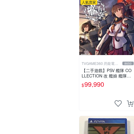
人氣賣家
TVGAME360 恐龍電玩-
8650
台中店
【二手遊戲】PSV 艦隊 CO
LLECTION 改 艦娘 艦隊收
藏 KANTAI 日文版【台中恐
99,990
$
龍電玩】