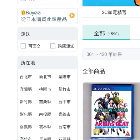
3C家電精選
全部
運送
(1590)
可面交
跨國運送
361 ~ 420 筆結果
所在地
全部商品
台北市
新北市
基隆市
宜蘭縣
桃園市
新竹市
新竹縣
苗栗縣
台中市
彰化縣
南投縣
嘉義市
嘉義縣
雲林縣
台南市
高雄市
屏東縣
花蓮縣