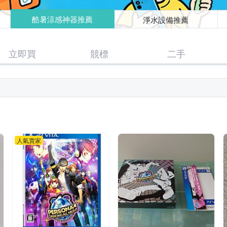
酷暑涼感神器推薦
淨水設備推薦
立即買
競標
二手
人氣賣家