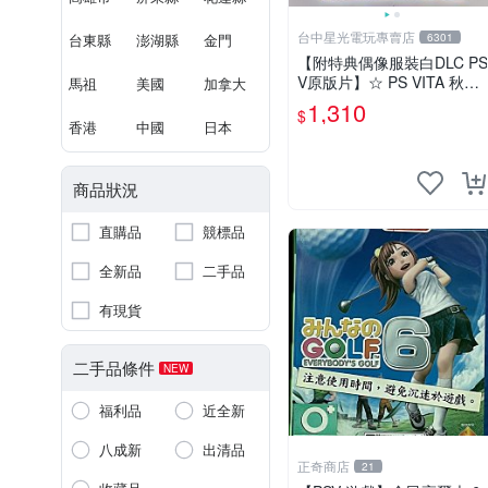
台中星光電玩專賣店
台東縣
澎湖縣
金門
6301
【附特典偶像服裝白DLC PS
V原版片】☆ PS VITA 秋葉
馬祖
美國
加拿大
原妄想物語 秋葉潮物語 ☆
1,310
$
中文版全新品【台中星光電
香港
中國
日本
玩】
商品狀況
直購品
競標品
全新品
二手品
有現貨
二手品條件
NEW
福利品
近全新
八成新
出清品
正奇商店
21