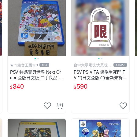
★☆鏡音王國☆★
台中大眾電玩/大眾玩具
104
11527
店
PSV 數碼寶貝世界 Next Or
PSV PS VITA 偶像生死鬥 T
der 亞版日文版 二手良品 デ
V **(日文亞版)**(全新未拆商
ジモンワールド Digimon W
品)【台中大眾電玩】
340
590
$
$
orld