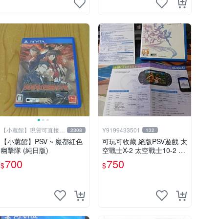
【小蕙館】現貨可直接下
Y9199433501
2308
132
標
【小蕙館】PSV ~ 魔都紅色
可玩可收藏 絕版PSV遊戲 太
幽擊隊 (純日版)
空戰士X-2 太空戰士10-2 FF
X FF10-2 中文版
700
750
$
$