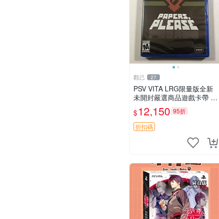
觀己
27
PSV VITA LRG限量版全新
未開封嚴選商品遊戲卡帶 P
SVita LRG 卡帶 限量 新品
12,150
95折
$
盒裝 游戲機配件
折扣碼