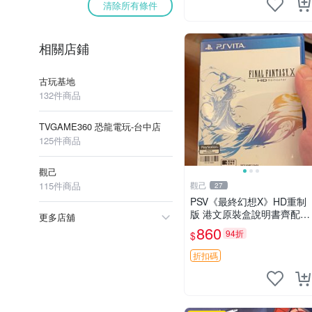
清除所有條件
相關店鋪
古玩基地
132件商品
TVGAME360 恐龍電玩-台中店
125件商品
觀己
115件商品
觀己
27
PSV《最終幻想X》HD重制
版 港文原裝盒說明書齊配
更多店舖
主機支援 中文介面 卡帶全
860
94折
$
新 單機佳作 同城直送 重制
遊戲 現代RPG
折扣碼