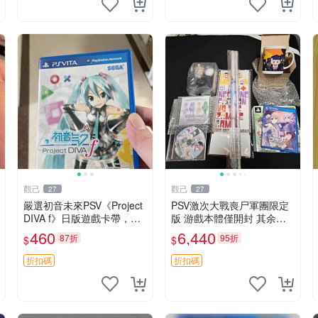
觀己
觀己
27
27
嚴選初音未來PSV《Project
PSV激次大戰喪尸軍團限定
DIVA f》日版遊戲卡帶，全
版 游戲本體僅開封 其余全
新原裝盒附贈AR直播功能，
新 游戲機 玩家必備 新品嚴
460
6,440
87折
95折
$
$
30首歌曲與80套服裝等你來
選 限定游戲 喪尸題材
挑戰 PSV 主機專用 電玩 卡
折扣碼
折扣碼