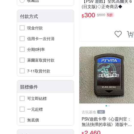
收藏品
【PSV 遊戲】全民高爾夫 6
(日文版)◇正奇商店◆
300
$600
5折
$
付款方式
現金付款
信用卡一次付清
分期0利率
萊爾富取貨付款
7-11取貨付款
競標條件
可立即結標
一元起標
古玩基地
32
PSV遊戲卡帶《心靈判官：
無底價
無法抉擇的幸福》港版中文
裸卡實測正常索尼原裝機器
2,460
$