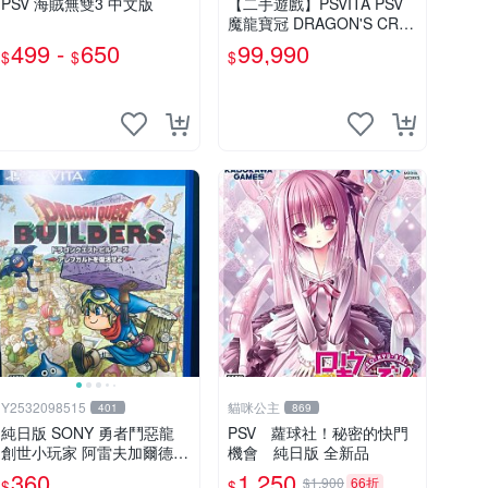
PSV 海賊無雙3 中文版
【二手遊戲】PSVITA PSV
魔龍寶冠 DRAGON'S CRO
WN 中文版【台中恐龍電
499 -
650
99,990
$
$
$
玩】
Y2532098515
貓咪公主
401
869
純日版 SONY 勇者鬥惡龍
PSV 蘿球社！秘密的快門
創世小玩家 阿雷夫加爾德復
機會 純日版 全新品
興記9成新盒裝完整現貨馬
360
1,250
$1,900
66折
$
$