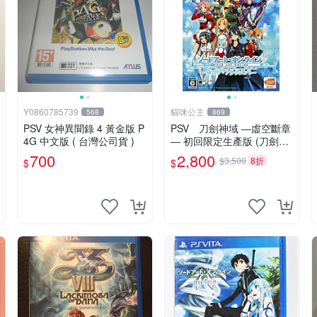
Y0860785739
貓咪公主
568
869
PSV 女神異聞錄 4 黃金版 P
PSV 刀劍神域 ―虛空斷章
4G 中文版 ( 台灣公司貨 )
― 初回限定生產版 (刀劍神
域 虛空斷章 限定版) 純日
700
2,800
$3,500
8折
$
$
版 全新品