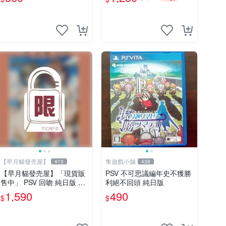
上出
【早月貓發売屋】
隼遊戲小舖
413
438
【早月貓發売屋】「現貨販
PSV 不可思議編年史不獲勝
售中」 PSV 回吻 純日版 日
利絕不回頭 純日版
文版 限定版 ※VirtualBox※
1,590
490
$
$