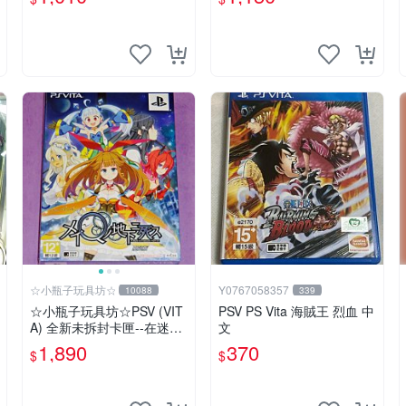
游戲
☆小瓶子玩具坊☆
Y0767058357
10088
339
☆小瓶子玩具坊☆PSV (VIT
PSV PS Vita 海賊王 烈血 中
A) 全新未拆封卡匣--在迷宮
文
地下死去 限定版 (亞版日文
1,890
370
$
$
版)