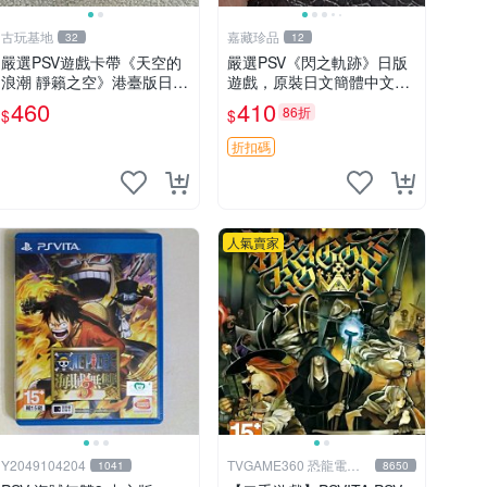
古玩基地
嘉藏珍品
32
12
嚴選PSV遊戲卡帶《天空的
嚴選PSV《閃之軌跡》日版
浪潮 靜籟之空》港臺版日文
遊戲，原裝日文簡體中文字
裸卡，需聯網遊玩。支援單
幕，附完整盒帶說明書，全
460
410
86折
$
$
機雙人對戰，限索尼PSV機
新未拆封狀態 閃之軌跡 PSV
器運行。最低2張起購，第
日版盒帶說明書
折扣碼
二張享優惠。無退換，請謹
人氣賣家
Y2049104204
TVGAME360 恐龍電玩-
1041
8650
台中店