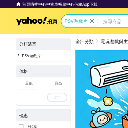
首頁
購物中心
中古車
帳務中心
信箱
App下載
Yahoo拍賣
PSV遊戲片
電玩遊戲與主
分類清單
PSV遊戲片
價格
-
確定
優惠
折扣碼