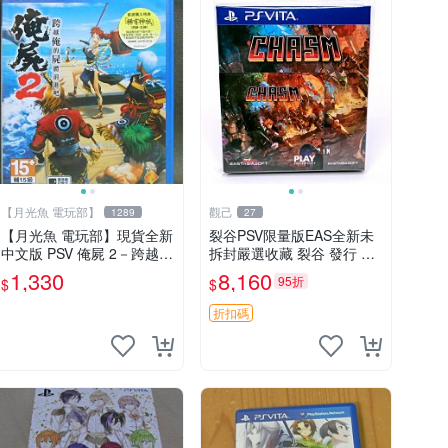
【月光魚 電玩部】
觀己
1289
27
【月光魚 電玩部】現貨全新
裂谷PSV限量版EAS全新未
中文版 PSV 俺屍 2－跨越俺
拆封嚴選收藏 裂谷 發行 限
的屍體前進吧 一般版 亞版
量
1,330
8,160
95折
$
$
中文版 俺屍 2 降鬼
折扣碼