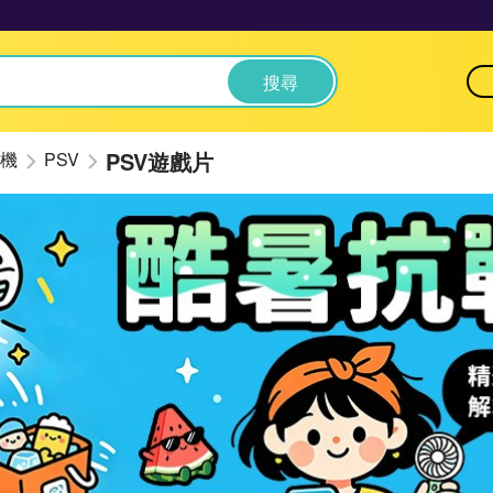
搜尋
PSV遊戲片
機
PSV