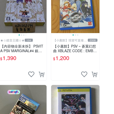
★☆鏡音王國☆★
【小蕙館】現貨可直接下
104
2308
標
【內容物全新未拆】 PSVIT
【小蕙館】PSV ~ 蒼翼幻想
A PSV MARGINAL#4 銀河
曲 XBLAZE CODE : EMBRY
之路 限定版 日版日文版 純
O (純日版)
1,390
1,200
$
$
日版