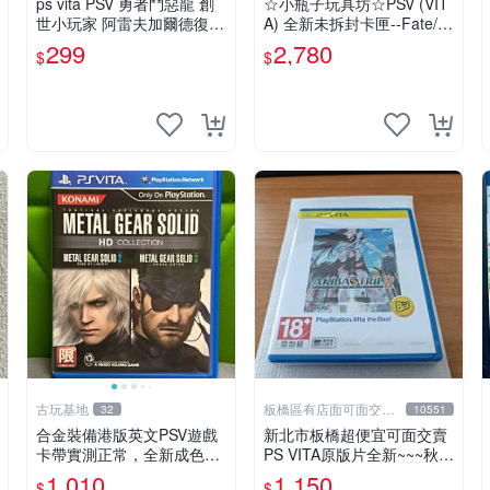
ps vita PSV 勇者鬥惡龍 創
☆小瓶子玩具坊☆PSV (VIT
世小玩家 阿雷夫加爾德復興
A) 全新未拆封卡匣--Fate/E
記 純日版 （編號15）
XTELLA 限定版 (日版)
299
2,780
$
$
古玩基地
板橋區有店面可面交高
32
10551
價回收電玩
合金裝備港版英文PSV遊戲
新北市板橋超便宜可面交賣
卡帶實測正常，全新成色隨
PS VITA原版片全新~~~秋葉
圖確認，嚴選 giochi 光盞
脫物語2 中文版~~~便宜賣
1,010
1,150
$
$