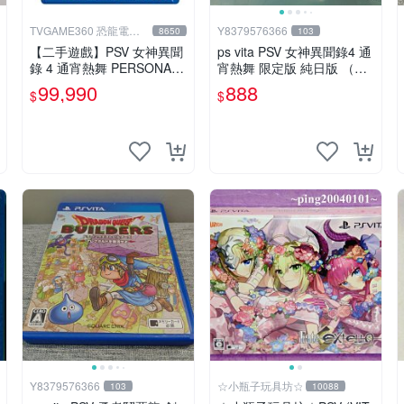
TVGAME360 恐龍電玩-
Y8379576366
8650
103
台中店
【二手遊戲】PSV 女神異聞
ps vita PSV 女神異聞錄4 通
錄 4 通宵熱舞 PERSONA 4
宵熱舞 限定版 純日版 （編
DANCING ALL NIGHT 日文
號17）
99,990
888
$
$
版 台中恐龍
Y8379576366
☆小瓶子玩具坊☆
103
10088