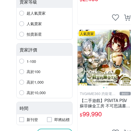
專用不得退換單次兩張起享
賣家等級
優惠 心靈判官 港版 PSV 索
尼
超人氣賣家
人氣賣家
人氣賣家
拍賣新星
賣家評價
1-100
高於100
高於1,000
高於10,000
TVGAME360 恐龍電玩-
8650
台中店
【二手遊戲】PSVITA PSV
蘇菲鍊金工房 不可思議書的
時間
鍊金術士 中文版【台中恐龍
99,990
$
電玩】
新刊登
即將結標