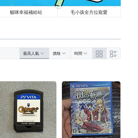
貓咪幸福補給站
毛小孩全方位寵愛
最高人氣
價格
時間