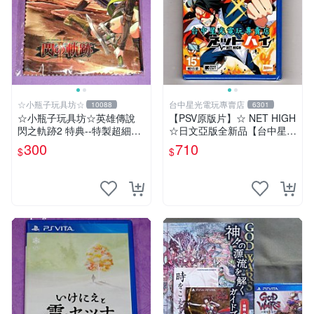
☆小瓶子玩具坊☆
台中星光電玩專賣店
10088
6301
☆小瓶子玩具坊☆英雄傳說
【PSV原版片】☆ NET HIGH
閃之軌跡2 特典--特製超細纖
☆日文亞版全新品【台中星光
維掛布 (無遊戲卡匣唷)
電玩】
300
710
$
$