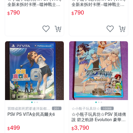
全新未拆封卡匣--噬神戰士2
全新未拆封卡匣--噬神戰士2
《噬神者2》(日版)
《噬神者2》
790
790
$
$
買聯成那死肥婆連洋裝都要
☆小瓶子玩具坊☆
201
10088
穿XL號
PSV PS VITA全民高爾夫6
☆小瓶子玩具坊☆PSV 英雄傳
說 碧之軌跡 Evolution 豪華限
定版 CHANA-ANI 限定BOX
499
3,790
$
$
(日版)