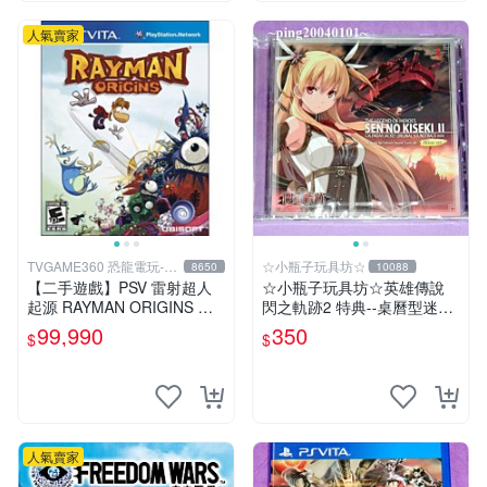
人氣賣家
TVGAME360 恐龍電玩-台
☆小瓶子玩具坊☆
8650
10088
中店
【二手遊戲】PSV 雷射超人
☆小瓶子玩具坊☆英雄傳說
起源 RAYMAN ORIGINS 英
閃之軌跡2 特典--桌曆型迷你
文版【台中恐龍電玩】
原聲帶--"亞莉莎 Alisa"封面
99,990
350
$
$
(無遊戲卡匣唷)
人氣賣家