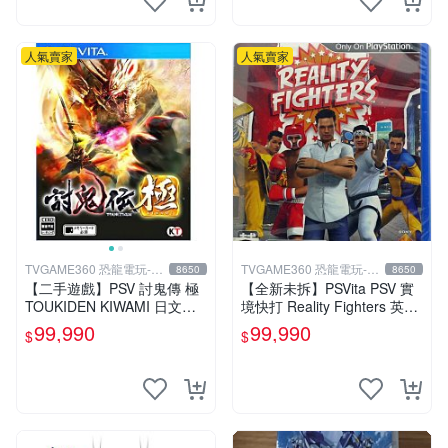
人氣賣家
人氣賣家
TVGAME360 恐龍電玩-台
TVGAME360 恐龍電玩-台
8650
8650
中店
中店
【二手遊戲】PSV 討鬼傳 極
【全新未拆】PSVita PSV 實
TOUKIDEN KIWAMI 日文版
境快打 Reality Fighters 英文
【台中恐龍電玩】
版【台中恐龍電玩】
99,990
99,990
$
$