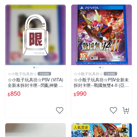
☆小瓶子玩具坊☆
☆小瓶子玩具坊☆
10088
10088
☆小瓶子玩具坊☆PSV (VITA)
☆小瓶子玩具坊☆PSV全新未
全新未拆封卡匣--閃亂神樂 忍
拆封卡匣--戰國無雙4-II (亞版
者對決 -少女們的証明- BEST
日文版)
850
990
$
$
版
人氣賣家