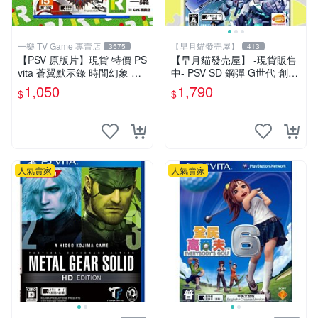
一樂 TV Game 專賣店
【早月貓發売屋】
3575
413
【PSV 原版片】現貨 特價 PS
【早月貓發売屋】 -現貨販售
vita 蒼翼默示錄 時間幻象 BB
中- PSV SD 鋼彈 G世代 創世
CP 中文版 支援 VITA TV【一
純日版 日文版
1,050
1,790
$
$
樂電玩】
人氣賣家
人氣賣家