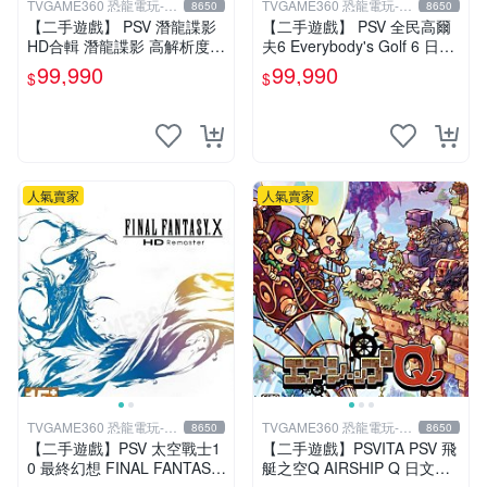
TVGAME360 恐龍電玩-台
TVGAME360 恐龍電玩-台
8650
8650
中店
中店
【二手遊戲】 PSV 潛龍諜影
【二手遊戲】 PSV 全民高爾
HD合輯 潛龍諜影 高解析度版
夫6 Everybody's Golf 6 日文
(MGS 2+3 HD) 日文版 【台
版 【台中恐龍電玩】
99,990
99,990
$
$
中恐龍電玩】
人氣賣家
人氣賣家
TVGAME360 恐龍電玩-台
TVGAME360 恐龍電玩-台
8650
8650
中店
中店
【二手遊戲】PSV 太空戰士1
【二手遊戲】PSVITA PSV 飛
0 最終幻想 FINAL FANTASY
艇之空Q AIRSHIP Q 日文版