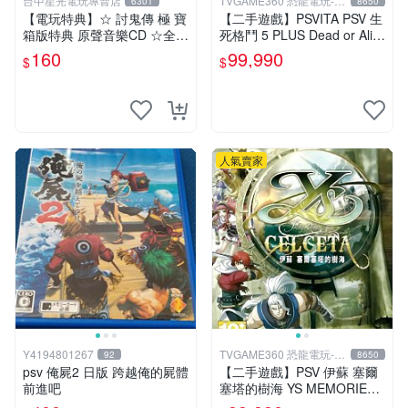
台中星光電玩專賣店
TVGAME360 恐龍電玩-台
6301
8650
中店
【電玩特典】☆ 討鬼傳 極 寶
【二手遊戲】PSVITA PSV 生
箱版特典 原聲音樂CD ☆全新
死格鬥 5 PLUS Dead or Aliv
品【台中星光電玩】
e 5 Plus 中文【台中恐龍電
160
99,990
$
$
玩】
人氣賣家
Y4194801267
TVGAME360 恐龍電玩-台
92
8650
中店
psv 俺屍2 日版 跨越俺的屍體
【二手遊戲】PSV 伊蘇 塞爾
前進吧
塞塔的樹海 YS MEMORIES
OF CELCETA 中文版【台中