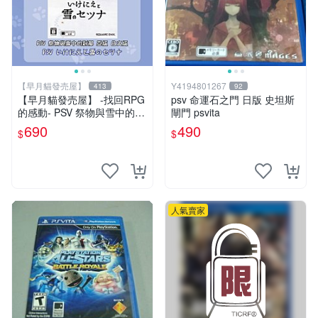
【早月貓發売屋】
Y4194801267
413
92
【早月貓發売屋】 -找回RPG
psv 命運石之門 日版 史坦斯
的感動- PSV 祭物與雪中的剎
閘門 psvita
那 亞版 日文版 ※現貨販售中※
690
490
$
$
SQUARE ENIX
人氣賣家