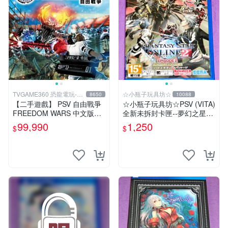
TVGAME360 恐龍電玩-台
☆小瓶子玩具坊☆
8650
10088
中店
【二手遊戲】 PSV 自由戰爭
☆小瓶子玩具坊☆PSV (VITA)
FREEDOM WARS 中文版
全新未拆封卡匣--夢幻之星網
【台中恐龍電玩】
路版2 EPISODE 2 日文豪華
99,990
1,250
$
$
包