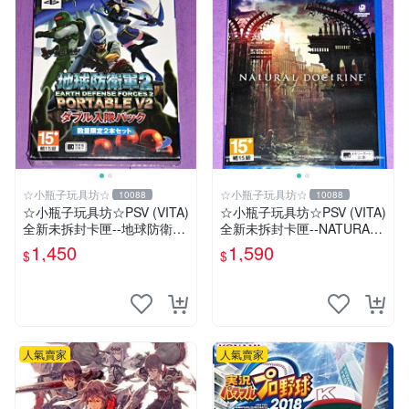
☆小瓶子玩具坊☆
☆小瓶子玩具坊☆
10088
10088
☆小瓶子玩具坊☆PSV (VITA)
☆小瓶子玩具坊☆PSV (VITA)
全新未拆封卡匣--地球防衛軍
全新未拆封卡匣--NATURAL
2 攜帶版 V2 雙人入隊包
DOCTRINE 自然教義/自然教
1,450
1,590
$
$
理(日版)
人氣賣家
人氣賣家