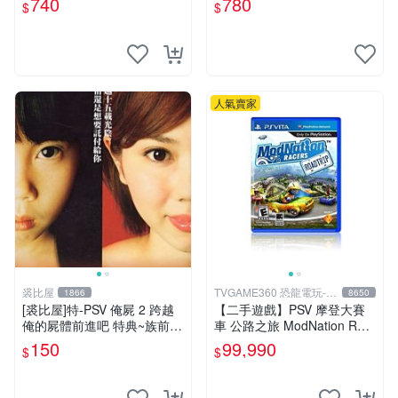
740
780
$
$
人氣賣家
裘比屋
TVGAME360 恐龍電玩-台
1866
8650
中店
[裘比屋]特-PSV 俺屍 2 跨越
【二手遊戲】PSV 摩登大賽
俺的屍體前進吧 特典~族前傳
車 公路之旅 ModNation Rac
漫畫特輯(約82頁) 616
ers 中文版 【台中恐龍電玩】
150
99,990
$
$