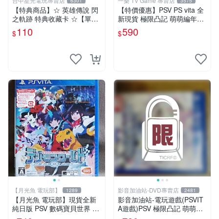
台中星光電玩專賣店
一樂 TV Game 專賣店
6301
3575
【特典商品】☆ 英雄傳說 閃
【特價優惠】PSV PS vita 全
之軌跡 特典收藏卡 ☆【單張
新現貨 極限凸記 萌萌編年史
販售 可挑款】台中星光電玩
亞日版 日文版【台中一樂電
110
590
$
$
玩】
【月光魚 電玩部】
影音加油站-DVD專賣店
1289
2481
【月光魚 電玩部】現貨全新
影音加油站-電玩遊戲(PSVIT
純日版 PSV 數碼寶貝世界 ne
A遊戲)PSV 極限凸記 萌萌編
xt 0rder 日版日文
年史 /日文亞版