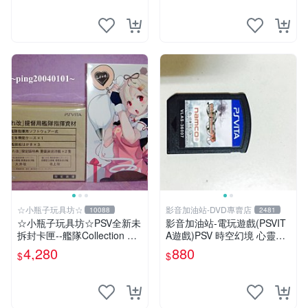
☆小瓶子玩具坊☆
影音加油站-DVD專賣店
10088
2481
☆小瓶子玩具坊☆PSV全新未
影音加油站-電玩遊戲(PSVIT
拆封卡匣--艦隊Collection 改
A遊戲)PSV 時空幻境 心靈傳
《艦隊收藏 改》限定版 (日
奇 R 日版/直購價880元/下標
4,280
880
$
$
版) +特典--資料夾
就賣