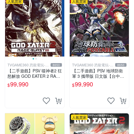
人氣賣家
人氣賣家
TVGAME360 恐龍電玩-台
TVGAME360 恐龍電玩-台
8650
8650
中店
中店
【二手遊戲】PSV 噬神者2 狂
【二手遊戲】PSV 地球防衛
怒解放 GOD EATER 2 RAGE
軍 3 攜帶版 日文版【台中恐
BURST 中文版【台中恐龍電
龍電玩】
99,990
99,990
$
$
玩】
人氣賣家