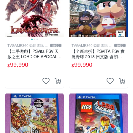
TVGAME360 恐龍電玩-台
TVGAME360 恐龍電玩-台
8650
8650
中店
中店
【二手遊戲】PSVita PSV 天
【全新未拆】PSVITA PSV 實
啟之王 LORD OF APOCALY
況野球 2018 日文版 含初回
PSE 日文版【台中恐龍電
限定特典【台中恐龍電玩】
99,990
99,990
$
$
玩】