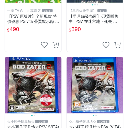
一樂 TV Game 專賣店
【早月貓發売屋】
3575
413
【PSV 原版片】全新現貨 特
【早月貓發売屋】-現貨販售
價優惠 PS vita 蒼翼默示錄 時
中- PSV 在迷宮地下死去 亞
間幻象 BBCP 亞日版 日文版
版 日文版 ※迷Q地下去死團※
490
390
$
$
【台中一樂電玩】
☆小瓶子玩具坊☆
☆小瓶子玩具坊☆
10088
10088
☆小瓶子玩具坊☆PSV (VITA)
☆小瓶子玩具坊☆PSV (VITA)