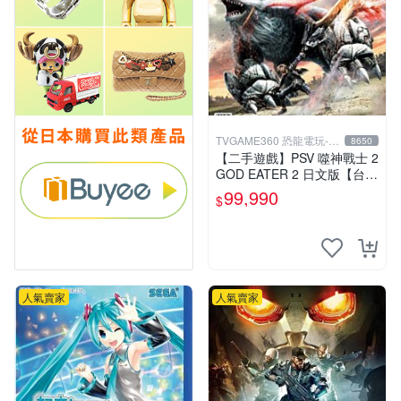
TVGAME360 恐龍電玩-台
8650
中店
【二手遊戲】PSV 噬神戰士 2
GOD EATER 2 日文版【台中
恐龍電玩】
99,990
$
人氣賣家
人氣賣家