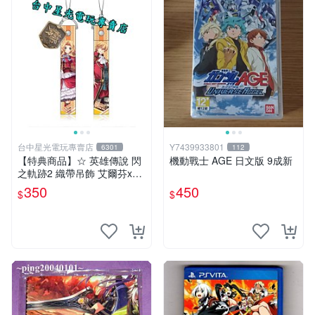
台中星光電玩專賣店
Y7439933801
6301
112
【特典商品】☆ 英雄傳說 閃
機動戰士 AGE 日文版 9成新
之軌跡2 織帶吊飾 艾爾芬x奧
利巴特 ☆【官方授權商品】
350
450
$
$
台中星光電玩