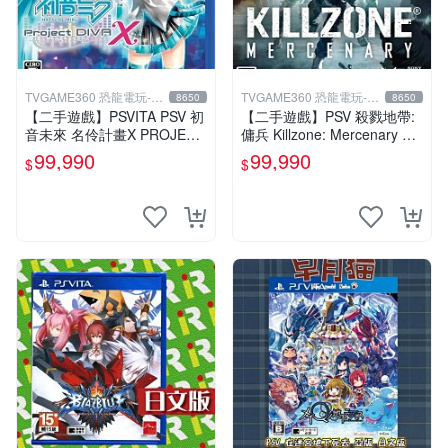
TVGAME360 恐龍電玩-台
TVGAME360 恐龍電玩-台
8650
8650
中店
中店
【二手遊戲】PSVITA PSV 初
【二手遊戲】PSV 殺戮地帶:
音未來 名伶計畫X PROJECT
傭兵 Killzone: Mercenary 中
DIVA X 日文版【台中恐龍電
文版【台中恐龍電玩】
99,990
99,990
$
$
玩】