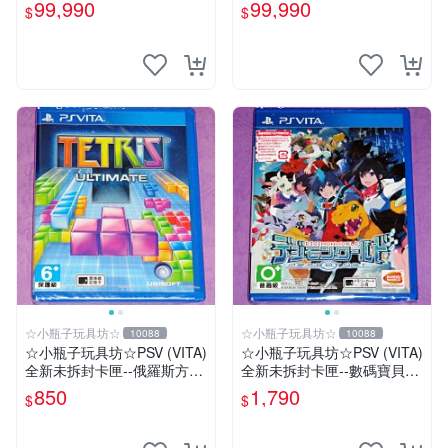
10 X FF HD 中文版【台中恐
裸裝【台中恐龍電玩】
99,990
99,990
$
$
龍電玩】
☆小瓶子玩具坊☆
☆小瓶子玩具坊☆
10088
10088
☆小瓶子玩具坊☆PSV (VITA)
☆小瓶子玩具坊☆PSV (VITA)
全新未拆封卡匣--俄羅斯方塊
全新未拆封卡匣--數碼寶貝世
終極版
界-next 0rder-新秩序 (初回日
850
1,790
$
$
版)