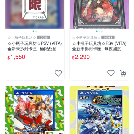
☆小瓶子玩具坊☆
☆小瓶子玩具坊☆
10088
10088
☆小瓶子玩具坊☆PSV (VITA)
☆小瓶子玩具坊☆PSV (VITA)
全新未拆封卡匣--極限凸起 萌
全新未拆封卡匣--無夜國度 珍
萌水晶 / 萌情水晶 中文版
藏盒版 / 限定版 (日版)
1,550
2,290
$
$