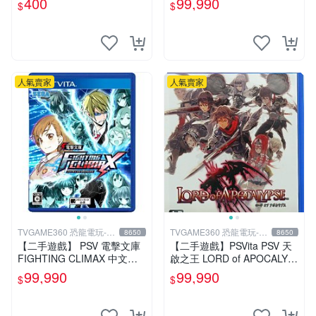
400
99,990
$
$
恐龍電玩】
人氣賣家
人氣賣家
TVGAME360 恐龍電玩-台
TVGAME360 恐龍電玩-台
8650
8650
中店
中店
【二手遊戲】 PSV 電擊文庫
【二手遊戲】PSVita PSV 天
FIGHTING CLIMAX 中文版
啟之王 LORD of APOCALYP
【台中恐龍電玩】
SE 亞洲日文版 【台中恐龍電
99,990
99,990
$
$
玩】