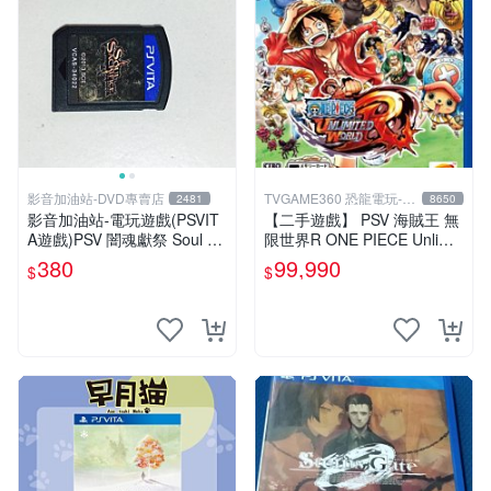
影音加油站-DVD專賣店
TVGAME360 恐龍電玩-台
2481
8650
中店
影音加油站-電玩遊戲(PSVIT
【二手遊戲】 PSV 海賊王 無
A遊戲)PSV 闇魂獻祭 Soul Sa
限世界R ONE PIECE Unlimit
crifice 日版/直購價380元/下
ed World 中文版【台中恐龍
380
99,990
$
$
標就賣
電玩】