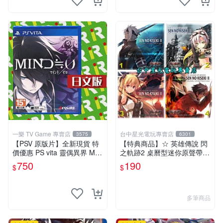
一樂 TV Game 專賣店
台中星光電玩專賣店
3575
6301
【PSV 原版片】全新現貨 特
【特典商品】☆ 英雄傳說 閃
價優惠 PS vita 靈偶異界 MIN
之軌跡2 桌曆型迷你原聲帶 C
D≒0 亞日版 日文版【台中一
D ☆全新品【現貨供應 可挑
750
190
$
$
樂電玩】
款】台中星光電玩
多筆商品