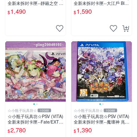
全新未拆封卡匣--靜籟之空 O
全新未拆封卡匣--大江戶 Blac
ffline 獻給失落之星的詩
kSmith
1,490
1,590
$
$
☆小瓶子玩具坊☆
☆小瓶子玩具坊☆
10088
10088
☆小瓶子玩具坊☆PSV (VITA)
☆小瓶子玩具坊☆PSV (VITA)
全新未拆封卡匣--Fate/EXTE
全新未拆封卡匣--魔壞神 兆力
LLA 限定版 (日版)
翁 (亞版日文版)
2,780
1,390
$
$