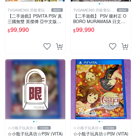
TVGAME360 恐龍電玩-台
TVGAME360 恐龍電玩-台
8650
8650
中店
中店
【二手遊戲】PSVITA PSV 真
【二手遊戲】 PSV 朧村正 O
三國無雙 英傑傳 亞中文版
BORO MURAMASA 日文版
【台中恐龍電玩】
【台中恐龍電玩】
99,990
99,990
$
$
☆小瓶子玩具坊☆
☆小瓶子玩具坊☆
10088
10088
☆小瓶子玩具坊☆PSV (VITA)
☆小瓶子玩具坊☆PSV (VITA)