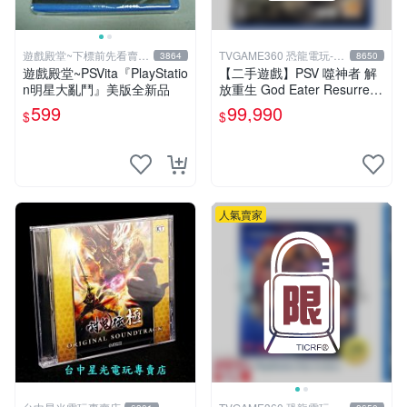
遊戲殿堂~下標前先看賣場
TVGAME360 恐龍電玩-台
3864
8650
關於我
中店
遊戲殿堂~PSVita『PlayStatio
【二手遊戲】PSV 噬神者 解
n明星大亂鬥』美版全新品
放重生 God Eater Resurrecti
on 日文版【台中恐龍電玩】
599
99,990
$
$
人氣賣家