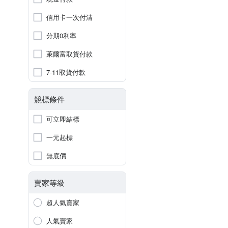
信用卡一次付清
分期0利率
萊爾富取貨付款
7-11取貨付款
競標條件
可立即結標
一元起標
無底價
賣家等級
超人氣賣家
人氣賣家