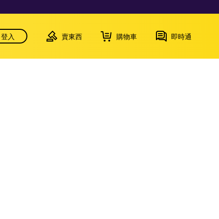
登入
賣東西
購物車
即時通