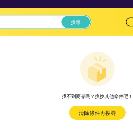
搜尋
找不到商品嗎？換換其他條件吧！
清除條件再搜尋