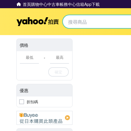
首頁
購物中心
中古車
帳務中心
信箱
App下載
Yahoo拍賣
價格
-
確定
優惠
折扣碼