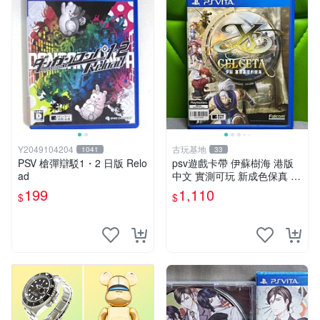
Y2049104204
古玩基地
1041
33
PSV 槍彈辯駁1・2 日版 Relo
psv遊戲卡帶 伊蘇樹海 港版
ad
中文 實測可玩 新成色保真 伊
蘇樹海 psv 港文版
199
1,110
$
$