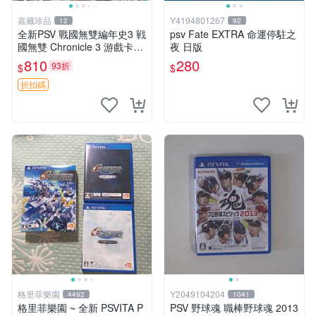
嘉藏珍品
Y4194801267
12
92
全新PSV 戰國無雙編年史3 戦
psv Fate EXTRA 命運停駐之
國無雙 Chronicle 3 游戲卡帶
夜 日版
日文 【原裝正版 實體游戲卡
810
280
93折
$
$
帶】 【港版日文】 【全新未
開封，拆封後不支持退
折扣碼
格里菲樂園
Y2049104204
4492
1041
格里菲樂園 ~ 全新 PSVITA P
PSV 野球魂 職棒野球魂 2013