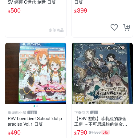
SV 鋼彈 G世代 創世 日版
日版
500
399
$
$
多筆商品
隼遊戲小舖
正奇商店
438
21
PSV LoveLive! School idol p
【PSV 遊戲】菲莉絲的鍊金
aradise Vol.1 日版
工房 ～不可思議旅的鍊金術
士~◇正奇商店◆
490
790
$1,580
5折
$
$