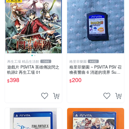
再生工場 精品生活館
格里菲樂園
1566
4492
遊戲片 PSVITA 英雄傳說閃之
格里菲樂園 ~ PSVITA PSV 召
軌跡2 再生工場 01
喚夜響曲 6 消逝的境界 Sum
mon Night 6 Lost 日文版裸卡
398
200
$
$