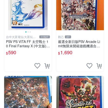
台中大眾電玩/大眾玩具
觀己
11527
27
店
PSV PS VITA FF 太空戰士 1
嚴選全新日版PSV Arcade Li
0 Final Fantasy X (中文版)
mit無限未開箱遊戲機適合收
(二手商品)【台中大眾電玩】
藏 Arcade Limit 新遊戲 未開
590
1,690
$
$
封 測試合格