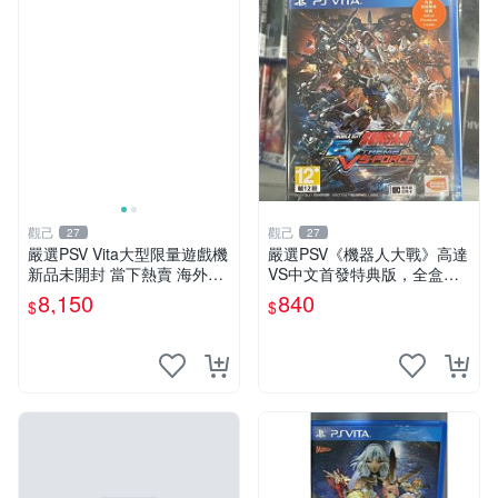
觀己
觀己
27
27
嚴選PSV Vita大型限量遊戲機
嚴選PSV《機器人大戰》高達
新品未開封 當下熱賣 海外版
VS中文首發特典版，全盒未
發行限量 測試版
開封收藏佳品 電腦遊戲 現代
8,150
840
$
$
電玩 PSP 游戲機