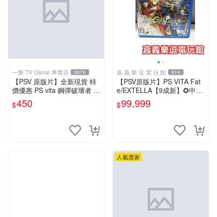
一樂 TV Game 專賣店
嘉 義 樂 逗 電 玩 館
3575
614
【PSV 原版片】全新現貨 特
【PSV原版片】PS VITA Fat
價優惠 PS vita 鋼彈破壞者 鋼
e/EXTELLA【9成新】✪中古
彈創壞者 亞日版 BEST 可繼
二手✪嘉義樂逗電玩館
450
99,999
$
$
承至2代【一樂電玩】
人氣賣家