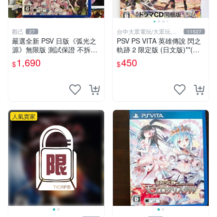
觀己
台中大眾電玩/大眾玩具
27
11527
店
嚴選全新 PSV 日版《弧光之
PSV PS VITA 英雄傳說 閃之
源》無限版 測試保證 不拆封
軌跡 2 限定版 (日文版)**(二
直出 動作遊戲 PSP 弧光之源
手商品)【台中大眾電玩】
1,690
450
$
$
行動遊戲 測試版
人氣賣家