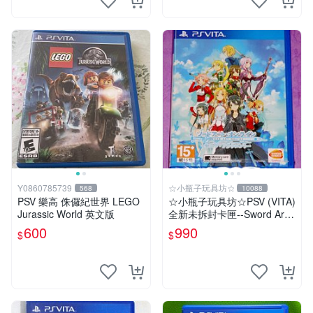
Y0860785739
☆小瓶子玩具坊☆
568
10088
PSV 樂高 侏儸紀世界 LEGO
☆小瓶子玩具坊☆PSV (VITA)
Jurassic World 英文版
全新未拆封卡匣--Sword Art
Online 刀劍神域 虛空斷章
600
990
$
$
(亞日版)