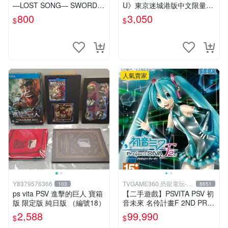
―LOST SONG― SWORD A
U》東京迷城港版中文限量收
RT ONLINE 中文版【台中恐
藏，全新未拆封 東京迷城 游
800
3,050
$
$
龍電玩】
戲卡 收藏品
人氣賣家
Y8379576366
TVGAME360 恐龍電玩-台
103
8651
中店
ps vita PSV 進擊的巨人 寶箱
【二手遊戲】PSVITA PSV 初
版 限定版 純日版 （編號18）
音未來 名伶計畫F 2ND PRO
JECT DIVA F 2ND 日文版 台
2,588
99,990
$
$
中恐龍