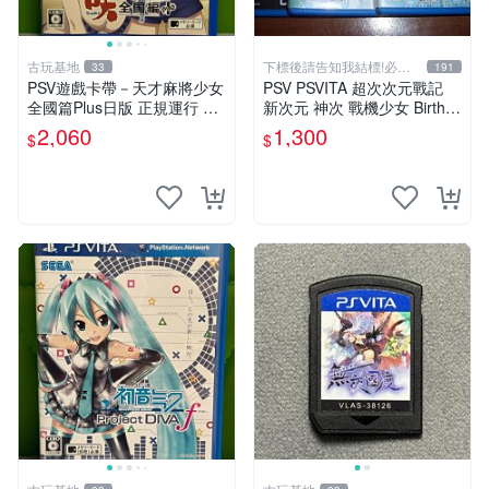
古玩基地
下標後請告知我結標!必看
33
191
關於我
PSV遊戲卡帶－天才麻將少女
PSV PSVITA 超次次元戰記
全國篇Plus日版 正規運行 成
新次元 神次 戰機少女 Birth1
色如圖 確認後拍 下單即同意
& 2 & 鋼彈破壞者2 鋼彈創壞
2,060
1,300
$
$
天才麻將少女 全國篇 Plus 日
者2 中文版
版 PSV 測試正常 卡帶