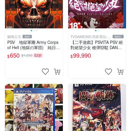
貓咪公主
TVGAME360 恐龍電玩-台
869
8651
中店
PSV 地獄軍團 Army Corps
【二手遊戲】PSVITA PSV 絕
of Hell (地獄の軍団) 純日版
對絕望少女 槍彈辯駁 DANGA
全新品
NRONPA ANOTHER EPISO
650
99,990
$1,250
52折
$
$
DE 中文版