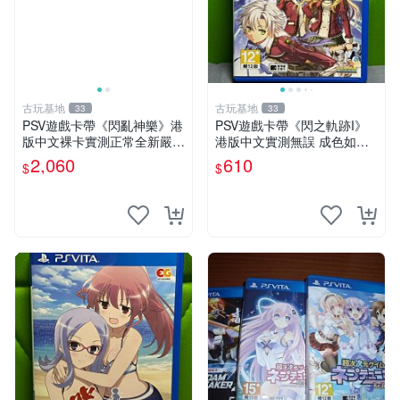
古玩基地
古玩基地
33
33
PSV遊戲卡帶《閃亂神樂》港
PSV遊戲卡帶《閃之軌跡I》
版中文裸卡實測正常全新嚴選
港版中文實測無誤 成色如圖
2張起優惠 閃亂神樂 PSV 港
請斟酌 買家自負 PSV 港版 鳴
2,060
610
$
$
版
Whip