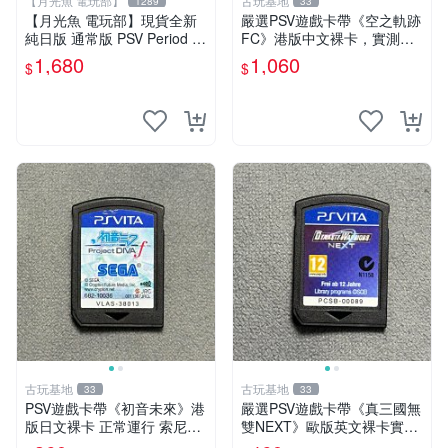
【月光魚 電玩部】
古玩基地
1289
33
【月光魚 電玩部】現貨全新
嚴選PSV遊戲卡帶《空之軌跡
純日版 通常版 PSV Period ～
FC》港版中文裸卡，實測暢
鳥籠之阿瑪迪斯～ 普通版 純
快遊戲無誤！限量販售，機器
1,680
1,060
$
$
日版
認證僅能於索尼PSV上運行。
空之軌跡 FC PSV 港版 中文
古玩基地
古玩基地
33
33
PSV遊戲卡帶《初音未來》港
嚴選PSV遊戲卡帶《真三國無
版日文裸卡 正常運行 索尼專
雙NEXT》歐版英文裸卡實測
用 不退不換 限量嚴選 psv 游
正常全新到貨 真三國無雙 PS