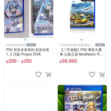
Y2049104204
TVGAME360 恐龍電玩-台
1041
8651
中店
PSV 初音未來系列 初音未來
【二手遊戲】PSV 摩登大賽
1, 2 日版 Project DIVA
車 公路之旅 ModNation Rac
ers 中文版 【台中恐龍電玩】
299 -
350
99,990
$
$
$