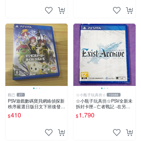
觀己
☆小瓶子玩具坊☆
27
10088
PSV遊戲數碼寶貝網絡偵探新
☆小瓶子玩具坊☆PSV全新未
秩序嚴選日版日文下班後發貨
拆封卡匣--亡者戰記 -在另一
網絡偵探 日版 美品
側的天空下- (日版)
410
1,790
$
$