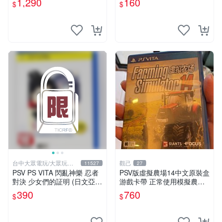
1,290
160
$
$
星光電玩
台中大眾電玩/大眾玩具
觀己
11527
27
店
PSV PS VITA 閃亂神樂 忍者
PSV版虛擬農場14中文原裝盒
對決 少女們的証明 (日文亞
游戲卡帶 正常使用模擬農場
版)**(二手商品)【台中大眾電
訂購請私訊 虛擬農場14 PSV
390
760
$
$
玩】
中文 模擬農場