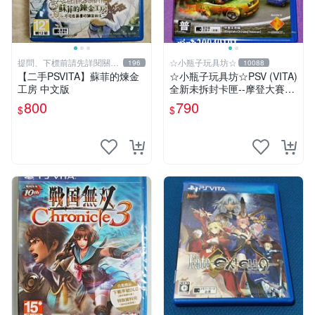
提問、下標前請先詳閱關於
☆小瓶子玩具坊☆
196
10088
我
【二手PSVITA】蘇菲的煉金
☆小瓶子玩具坊☆PSV (VITA)
工房 中文版
全新未拆封卡匣--摩登大賽車
公路之旅 中英文合版
800
790
$
$