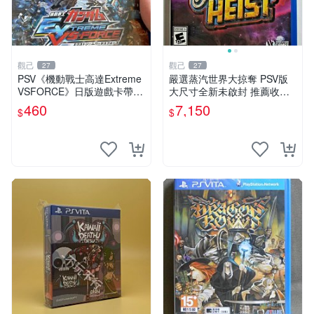
觀己
觀己
27
27
PSV《機動戰士高達Extreme
嚴選蒸汽世界大掠奪 PSV版
VSFORCE》日版遊戲卡帶，
大尺寸全新未啟封 推薦收藏
全新未拆封，附原包裝，嚴選
蒸汽遊戲 手機遊戲 游戲卡帶
460
7,150
$
$
推薦，適合收藏。 極限VS遊
戲 高達 擴充記憶卡