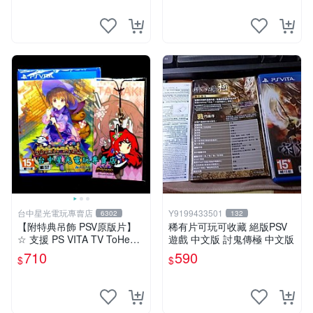
台中星光電玩專賣店
Y9199433501
6302
132
【附特典吊飾 PSV原版片】
稀有片可玩可收藏 絕版PSV
☆ 支援 PS VITA TV ToHeart
遊戲 中文版 討鬼傳極 中文版
2 迷宮旅人 ☆日文亞版全新
710
590
$
$
品【台中星光電玩】