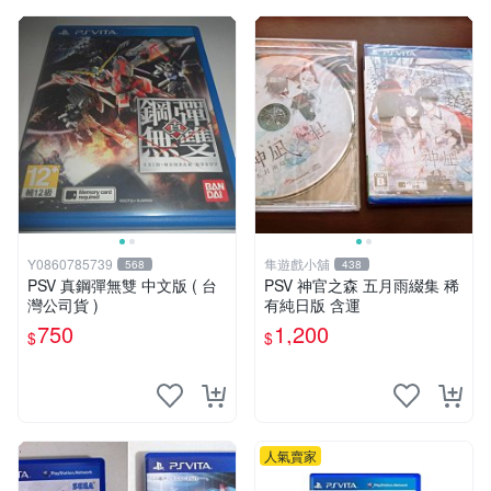
Y0860785739
隼遊戲小舖
568
438
PSV 真鋼彈無雙 中文版 ( 台
PSV 神官之森 五月雨綴集 稀
灣公司貨 )
有純日版 含運
750
1,200
$
$
人氣賣家