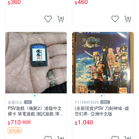
360
460
$
$
戲 卡帶
V 游戲卡帶 任玩無雙
嘉藏珍品
Y1748903029
12
535
PSV遊戲《俺屍2》港版中文
(全新現貨)PSV 刀劍神域 -虛
裸卡 筆電遊戲 測試遊戲 渾合
空幻界- 亞洲中文版
模組
710
1,040
92折
$
$
折扣碼