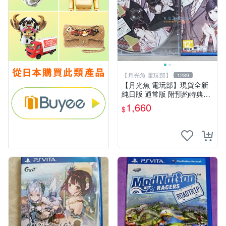
【月光魚 電玩部】
1289
【月光魚 電玩部】現貨全新
純日版 通常版 附預約特典CD
PSV 飛舞於天涯、粹之花 普
1,660
$
通版 日版日文