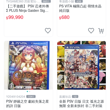
TVGAME360 恐龍電玩-台
隼遊戲小舖
8651
438
中店
【二手遊戲】 PSV 忍者外傳
PS VITA 極限凸起 萌情水晶
Σ PLUS Ninja Gaiden Sigma
純日版
日文英文合版 【台中恐龍電
99,990
680
$
$
玩】
Y2049104204
嘉藏珍品
1041
12
PSV 靜籟之空 獻給失落之星
全新 PSV 日版 日文 弧光之源
的詩 日版
無限 全新未拆封 非二手封裝