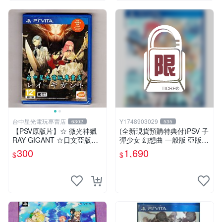
台中星光電玩專賣店
Y1748903029
6302
535
【PSV原版片】☆ 微光神獵
(全新現貨預購特典付)PSV 子
RAY GIGANT ☆日文亞版全
彈少女 幻想曲 一般版 亞版
新品【含初回封入特典】台中
中英日文版
300
1,690
$
$
星光電玩