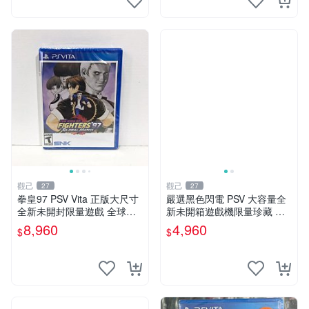
觀己
觀己
27
27
拳皇97 PSV Vita 正版大尺寸
嚴選黑色閃電 PSV 大容量全
全新未開封限量遊戲 全球嚴
新未開箱遊戲機限量珍藏 電
選 拳皇97 個限定版 新未拆封
玩 測試版 遊戲機 PSVita
8,960
4,960
$
$
家用遊戲機遊戲厳選推薦 拳
皇97 Vita 大型全新未