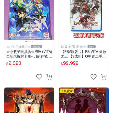
☆小瓶子玩具坊☆
嘉 義 樂 逗 電 玩 館
10088
614
☆小瓶子玩具坊☆PSV (VITA)
【PSV原版片】PS VITA 天啟
全新未拆封卡匣--刀劍神域 -L
之王 【9成新】✪中古二手✪
ost Song- 中文版 限定版
嘉義樂逗電玩館
2,390
99,999
$
$
人氣賣家