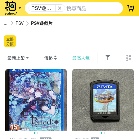
PSV遊戲
登
片
PSV
PSV遊戲片
全部
分類
最新上架
價格
最高人氣