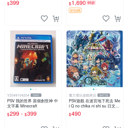
399
1,690
95折
$
$
折扣碼
Y2049104204
魔力電玩遊戲商店
1041
54716
PSV 我的世界 當個創世神 中
PSV遊戲 在迷宮地下死去 Me
文字幕 Minecraft
i Q no chika ni shi su 日文日
版 附特典【板橋魔力】
299 -
399
490
$
$
$