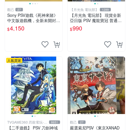
觀己
【月光魚 電玩部】
27
1289
Sony PSV遊戲《死神來賭》
【月光魚 電玩部】 現貨全新
中文版遊戲機，全新未開封嚴
亞日版 PSV 魔龍寶冠 普通版
選品，拍前詳談 死神來賭 So
亞版日文版 PS Vita
4,150
990
$
$
ny 測試玩
人氣賣家
TVGAME360 恐龍電玩-台
觀己
8651
27
中店
【二手遊戲】 PSV 刀劍神域
嚴選索尼PSV《東京XANAD