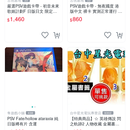
古玩基地
古玩基地
33
33
嚴選PSV遊戲卡帶 - 初音未來
PSV遊戲卡帶 - 無夜國度 港
歌姬計劃F 日版日文 限定封
版中文 裸卡 實測正常運行 索
面實測正常讀 初音未來 PSV
尼專用 只能運行于PSV 無夜
1,460
860
$
$
歌姬計劃F 日版日文 卡帶 游
國度 PSV 港版中文裸卡
玩用具
隼遊戲小舖
台中星光電玩專賣店
438
6302
PSV Fate/hollow ataraxia 純
【特典商品】☆ 英雄傳說 閃
日版稀有片 含運
之軌跡2 人物收藏 金屬書籤
☆【單張販售 可挑款】台中