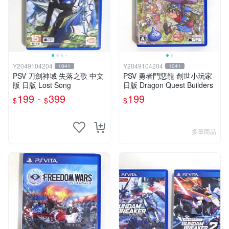
Y2049104204
Y2049104204
1041
1041
PSV 刀劍神域 失落之歌 中文
PSV 勇者鬥惡龍 創世小玩家
版 日版 Lost Song
日版 Dragon Quest Builders
199 -
399
199
$
$
$
多筆商品