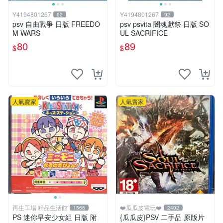
Y4194801267
Y4194801267
92
92
psv 自由戰爭 日版 FREEDO
psv psvita 闇魂獻祭 日版 SO
M WARS
UL SACRIFICE
80
89
$
$
人氣賣家
人氣賣家
再生工場 精品生活館
❤️瓜瓜皮電玩❤️
1566
2402
PS 迷你早安少女組 日版 附
{瓜瓜皮}PSV 二手品 原版片