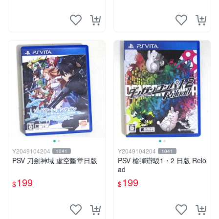
Y2049104204
Y2049104204
1041
1041
PSV 刀劍神域 虛空斷章日版
PSV 槍彈辯駁1・2 日版 Relo
ad
199
199
$
$