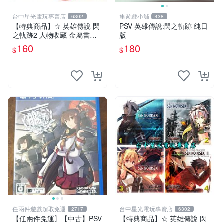
台中星光電玩專賣店
隼遊戲小舖
6302
438
【特典商品】☆ 英雄傳說 閃
PSV 英雄傳說:閃之軌跡 純日
之軌跡2 人物收藏 金屬書籤
版
☆【單張販售 可挑款】台中
160
180
$
$
星光電玩
任兩件遊戲超取免運
台中星光電玩專賣店
2717
6302
【任兩件免運】【中古】PSV
【特典商品】☆ 英雄傳說 閃