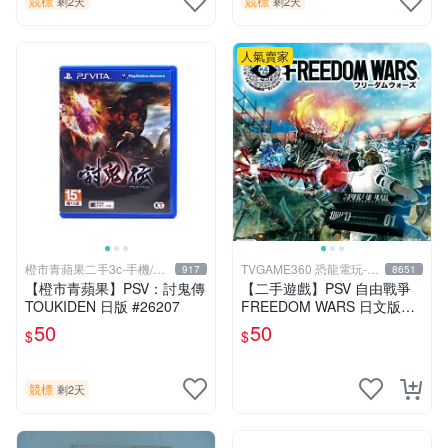
競標
競標
剩2天
剩2天
人氣賣家
橙市青蘋果二手3c-手機/相
TVGAME360 恐龍電玩-台
917
8651
機
中店
【橙市青蘋果】PSV：討鬼傳
【二手遊戲】PSV 自由戰爭
TOUKIDEN 日版 #26207
FREEDOM WARS 日文版
【台中恐龍電玩】
50
50
$
$
競標
剩2天