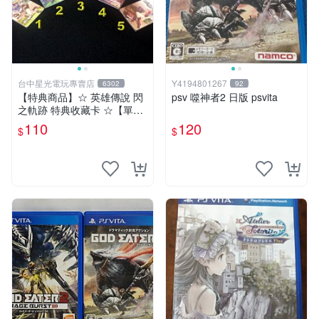
台中星光電玩專賣店
Y4194801267
6302
92
【特典商品】☆ 英雄傳說 閃
psv 噬神者2 日版 psvita
之軌跡 特典收藏卡 ☆【單張
販售 可挑款】台中星光電玩
110
120
$
$