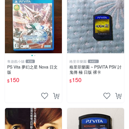
隼遊戲小舖
格里菲樂園
438
4491
PS Vita 夢幻之星 Nova 日文
格里菲樂園 ~ PSVITA PSV 討
版
鬼傳 極 日版 裸卡
150
150
$
$