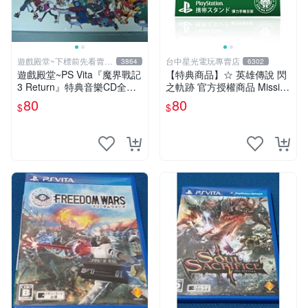
遊戲殿堂~下標前先看賣場
台中星光電玩專賣店
3864
6302
關於我
遊戲殿堂~PS Vita『魔界戰記
【特典商品】☆ 英雄傳說 閃
3 Return』特典音樂CD全新
之軌跡 官方授權商品 Missi限
品未使用(不含遊戲片喔)
定 彈力手機支架 ☆全新品
80
80
$
$
【特價優惠】台中星光電玩