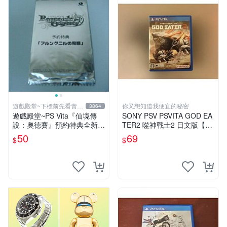
遊戲殿堂~下標前先看賣場
你又想知道我便宜的秘密
3864
關於我
遊戲殿堂~PS Vita『仙境傳
SONY PSV PSVITA GOD EA
說：奧德賽』預約特典全新未
TER2 噬神戰士2 日文版【下
使用(不含遊戲片喔)
標前請先詢問】G14459
50
69
$
$