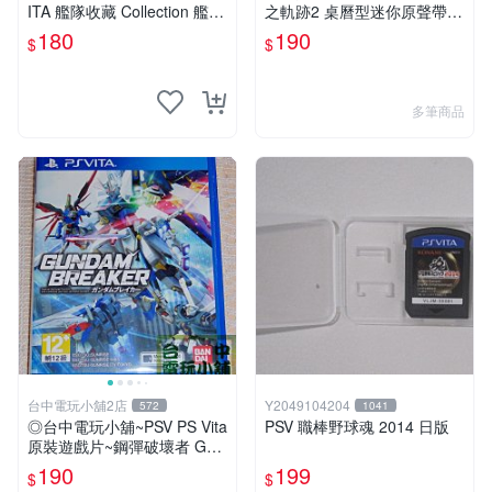
ITA 艦隊收藏 Collection 艦隊
之軌跡2 桌曆型迷你原聲帶 C
收藏 改 純日版
D ☆全新品【現貨供應 可挑
180
190
$
$
款】台中星光電玩
多筆商品
台中電玩小舖2店
Y2049104204
572
1041
◎台中電玩小舖~PSV PS Vita
PSV 職棒野球魂 2014 日版
原裝遊戲片~鋼彈破壞者 Gun
dam Breaker ~190
190
199
$
$