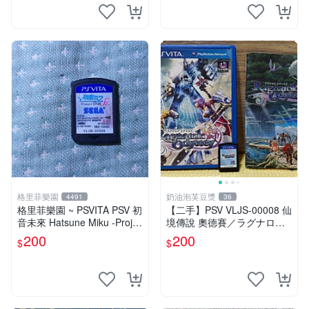
格里菲樂園
奶油泡芙豆漿
4491
36
格里菲樂園 ~ PSVITA PSV 初
【二手】PSV VLJS-00008 仙
音未來 Hatsune Miku -Projec
境傳說 奧德賽／ラグナロク
t DIVA-F 2nd 日版
オデッセイ／Ragnarok Ody
200
200
$
$
ssey