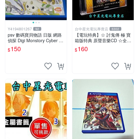
Y4194801267
台中星光電玩專賣店
92
6302
psv 數碼寶貝物語 日版 網路
【電玩特典】☆ 討鬼傳 極 寶
偵探 Digi Monstory Cyber Sl
箱版特典 原聲音樂CD ☆全新
euth
品【台中星光電玩】
150
160
$
$