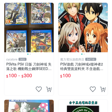
cycstore
魔力電玩遊戲商店
303
54716
PSVita PSV 日版 刀劍神域 失
PSV遊戲 刀劍神域x噬神者2
落之歌 機動戰士鋼彈SEED
特典雙面資料夾 不含遊戲光
東京幻都 海賊無雙3 經典熱
碟【板橋魔力】
100 -
300
100
$
$
$
血動作 RPG