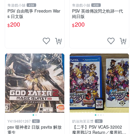
隼遊戲小舖
隼遊戲小舖
438
438
PSV 自由戰爭 Freedom War
PSV 英雄傳說閃之軌跡一代
s 日文版
純日版
200
200
$
$
Y4194801267
奶油泡芙豆漿
92
36
psv 噬神者2 日版 psvita 解放
【二手】PSV VCAS-32002
重生
魔界戰記3 Return／魔界戦記