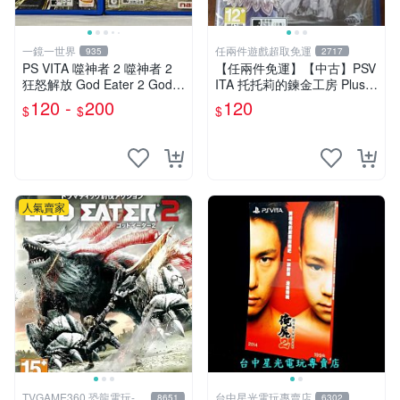
一鏡一世界
任兩件遊戲超取免運
935
2717
PS VITA 噬神者 2 噬神者 2
【任兩件免運】【中古】PSV
狂怒解放 God Eater 2 God E
ITA 托托莉的鍊金工房 Plus
ater 2 Rage Burst
亞蘭德的鍊金術士2 日文版
120 -
200
120
$
$
$
人氣賣家
TVGAME360 恐龍電玩-台
台中星光電玩專賣店
8651
6302