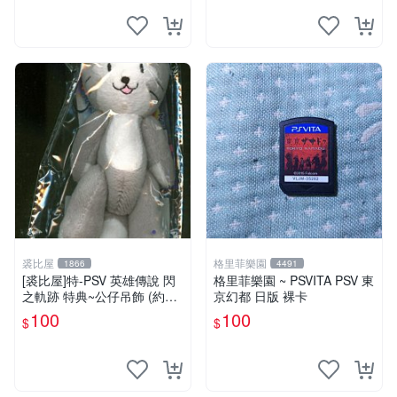
裘比屋
格里菲樂園
1866
4491
[裘比屋]特-PSV 英雄傳說 閃
格里菲樂園 ~ PSVITA PSV 東
之軌跡 特典~公仔吊飾 (約13
京幻都 日版 裸卡
cm)
100
100
$
$