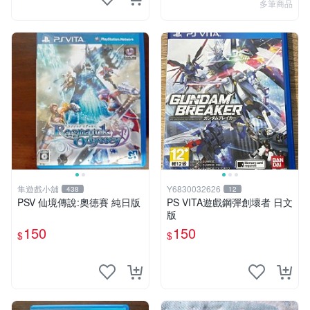
多筆商品
隼遊戲小舖
Y6830032626
438
12
PSV 仙境傳說:奧德賽 純日版
PS VITA遊戲鋼彈創壞者 日文
版
150
150
$
$