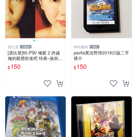
裘比屋
神佑藝術
1866
180
[裘比屋]特-PSV 俺屍 2 跨越
psvita實況野球2018日版二手
俺的屍體前進吧 特典~族前傳
裸片
漫畫特輯(約82頁) 616
150
150
$
$