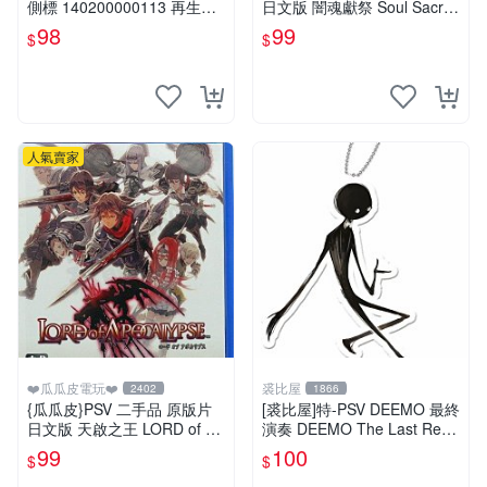
側標 140200000113 再生工
日文版 闇魂獻祭 Soul Sacrifi
場YR2012 02
ce(遊戲都有回收)
98
99
$
$
人氣賣家
❤️瓜瓜皮電玩❤️
裘比屋
2402
1866
{瓜瓜皮}PSV 二手品 原版片
[裘比屋]特-PSV DEEMO 最終
日文版 天啟之王 LORD of AP
演奏 DEEMO The Last Recit
OCALYPSE(遊戲都有回收)
al 特典~吊飾(2入)
99
100
$
$