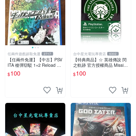
任兩件遊戲超取免運
台中星光電玩專賣店
2717
6302
【任兩件免運】【中古】PSV
【特典商品】☆ 英雄傳說 閃
ITA 槍彈辯駁 1+2 Reload 日
之軌跡 官方授權商品 Missi限
文版
定 防水矽膠杯墊 ☆全新品
100
100
$
$
【台中星光電玩】