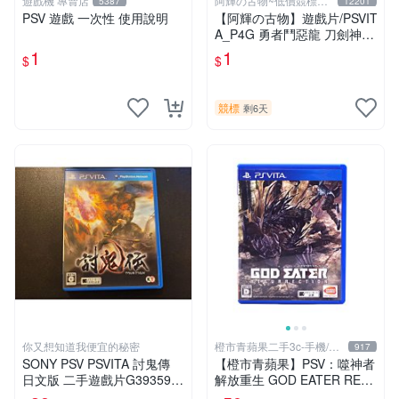
遊戲機 專賣店
阿輝の古物~低價競標五
5387
12201
六日結標
PSV 遊戲 一次性 使用說明
【阿輝の古物】遊戲片/PSVIT
A_P4G 勇者鬥惡龍 刀劍神域
一批合售_1元起標無底價_#F
1
1
$
$
31
競標
剩6天
你又想知道我便宜的秘密
橙市青蘋果二手3c-手機/相
917
機
SONY PSV PSVITA 討鬼傳
【橙市青蘋果】PSV：噬神者
日文版 二手遊戲片G39359
解放重生 GOD EATER RES
(下標前請先詢問)
URRECTION 日版 #19491