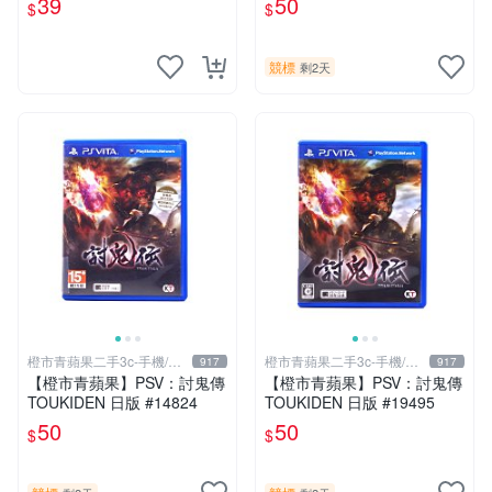
39
50
$
$
競標
剩2天
橙市青蘋果二手3c-手機/相
橙市青蘋果二手3c-手機/相
917
917
機
機
【橙市青蘋果】PSV：討鬼傳
【橙市青蘋果】PSV：討鬼傳
TOUKIDEN 日版 #14824
TOUKIDEN 日版 #19495
50
50
$
$