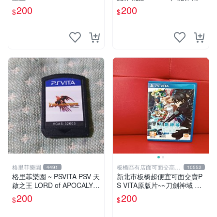
ディスガイア3 Return／Disg
200
200
$
$
aea 3 Return
格里菲樂園
板橋區有店面可面交高價
4491
10552
回收電玩
格里菲樂園 ~ PSVITA PSV 天
新北市板橋超便宜可面交賣P
啟之王 LORD of APOCALYP
S VITA原版片~~刀劍神域 虛
SE 日版 裸卡
空斷章 中文版~~實體店面可
200
200
$
$
面交