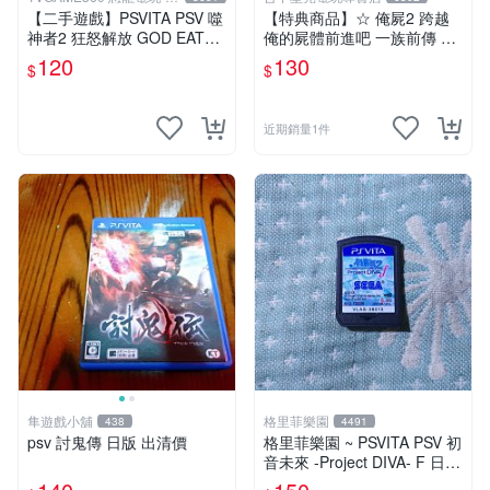
中店
【二手遊戲】PSVITA PSV 噬
【特典商品】☆ 俺屍2 跨越
神者2 狂怒解放 GOD EATER
俺的屍體前進吧 一族前傳 漫
2 RAGE BURST 日文版 台中
畫特輯 ☆全新品【不含遊戲
120
130
$
$
恐龍電玩
軟體】台中星光電玩
近期銷量1件
隼遊戲小舖
格里菲樂園
438
4491
psv 討鬼傳 日版 出清價
格里菲樂園 ~ PSVITA PSV 初
音未來 -Project DIVA- F 日版
裸卡