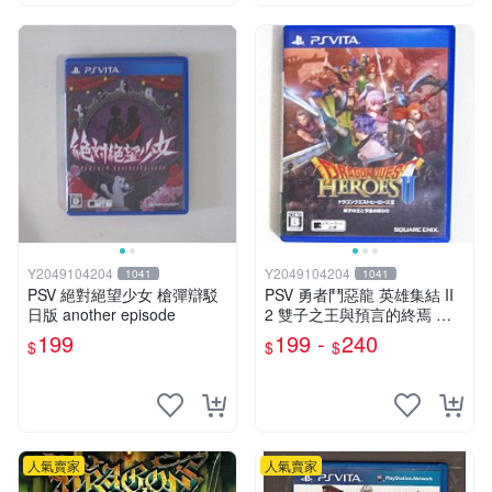
Y2049104204
Y2049104204
1041
1041
PSV 絕對絕望少女 槍彈辯駁
PSV 勇者鬥惡龍 英雄集結 II
日版 another episode
2 雙子之王與預言的終焉 日
版
199
199 -
240
$
$
$
人氣賣家
人氣賣家