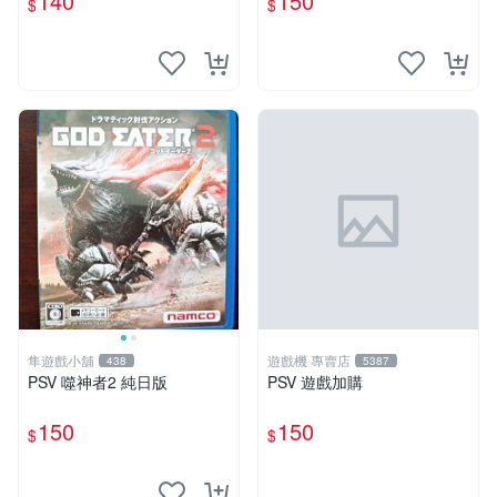
140
150
$
$
隼遊戲小舖
遊戲機 專賣店
438
5387
PSV 噬神者2 純日版
PSV 遊戲加購
150
150
$
$