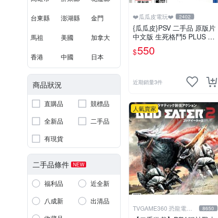
❤️瓜瓜皮電玩❤️
台東縣
澎湖縣
金門
2402
{瓜瓜皮}PSV 二手品 原版片
中文版 生死格鬥5 PLUS De
馬祖
美國
加拿大
ad or Alive 5(遊戲都有回收)
550
$
香港
中國
日本
近期銷量3件
商品狀況
直購品
競標品
人氣賣家
全新品
二手品
有現貨
二手品條件
NEW
福利品
近全新
八成新
出清品
TVGAME360 恐龍電玩-
8650
台中店