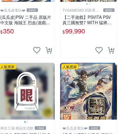
❤️瓜瓜皮電玩❤️
TVGAME360 恐龍電玩-
2402
8650
台中店
{瓜瓜皮}PSV 二手品 原版片
【二手遊戲】PSVITA PSV
中文版 海賊王 烈血(遊戲都
真三國無雙7 WITH 猛將傳
有回收)
DYNASTY WARRIORS 8 中
350
99,990
$
$
文版 台中
人氣賣家
人氣賣家
再生工場 精品生活館
❤️瓜瓜皮電玩❤️
1566
2402