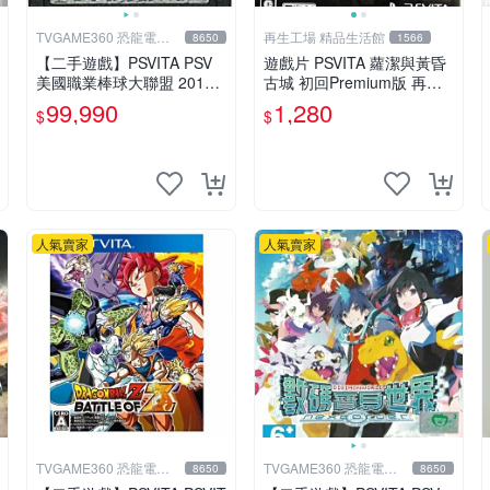
TVGAME360 恐龍電玩-
再生工場 精品生活館
8650
1566
台中店
【二手遊戲】PSVITA PSV
遊戲片 PSVITA 蘿潔與黃昏
美國職業棒球大聯盟 2013
古城 初回Premium版 再生
MLB THE SHOW 13 英文版
工場 01
99,990
1,280
$
$
裸裝 台中
人氣賣家
人氣賣家
TVGAME360 恐龍電玩-
TVGAME360 恐龍電玩-
8650
8650
台中店
台中店