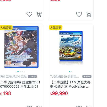
人氣賣家
人氣賣家
再生工場 精品生活館
TVGAME360 恐龍電玩-
1566
8650
台中店
二手 刀劍神域 虛空斷章 61
【二手遊戲】PSV 摩登大賽
0700000058 再生工場 01
車 公路之旅 ModNation Ra
cers 中文版 【台中恐龍電
498
99,990
$
$
玩】