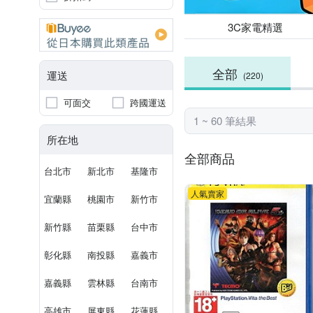
3C家電精選
全部
運送
(220)
可面交
跨國運送
1 ~ 60 筆結果
所在地
全部商品
台北市
新北市
基隆市
人氣賣家
宜蘭縣
桃園市
新竹市
新竹縣
苗栗縣
台中市
彰化縣
南投縣
嘉義市
嘉義縣
雲林縣
台南市
高雄市
屏東縣
花蓮縣