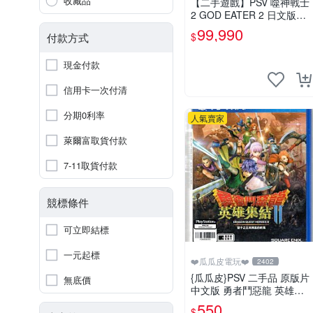
收藏品
【二手遊戲】PSV 噬神戰士
2 GOD EATER 2 日文版
【台中恐龍電玩】
99,990
$
付款方式
現金付款
信用卡一次付清
分期0利率
人氣賣家
萊爾富取貨付款
7-11取貨付款
競標條件
可立即結標
一元起標
❤️瓜瓜皮電玩❤️
2402
{瓜瓜皮}PSV 二手品 原版片
無底價
中文版 勇者鬥惡龍 英雄集
結2 雙子之王與預言的終焉
550
$