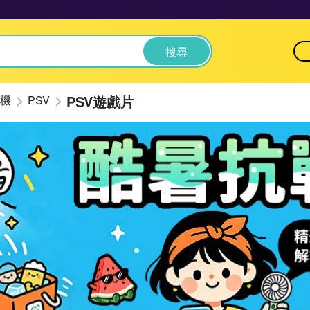
搜尋
PSV遊戲片
機
PSV