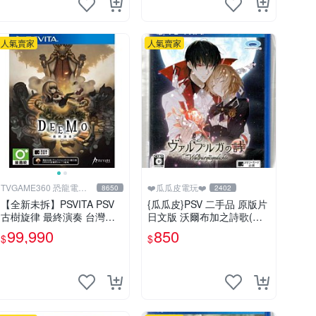
人氣賣家
人氣賣家
TVGAME360 恐龍電玩-
❤️瓜瓜皮電玩❤️
8650
2402
台中店
【全新未拆】PSVITA PSV
{瓜瓜皮}PSV 二手品 原版片
古樹旋律 最終演奏 台灣知
日文版 沃爾布加之詩歌(遊
名 音樂節奏遊戲 DEEMO R
戲都有回收)
99,990
850
$
$
EBORN 中文版 台中