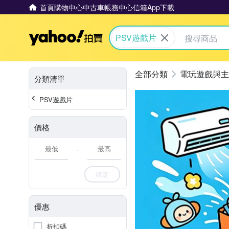
首頁
購物中心
中古車
帳務中心
信箱
App下載
Yahoo拍賣
PSV遊戲片
電玩遊戲與主
分類清單
PSV遊戲片
價格
-
確定
優惠
折扣碼