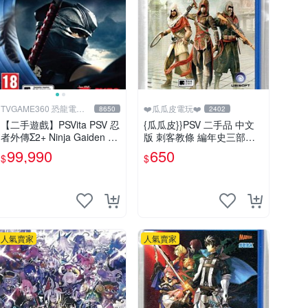
TVGAME360 恐龍電玩-
❤️瓜瓜皮電玩❤️
8650
2402
台中店
【二手遊戲】PSVita PSV 忍
{瓜瓜皮}}PSV 二手品 中文
者外傳Σ2+ Ninja Gaiden Σ2
版 刺客教條 編年史三部曲
PLUS 中文版【台中恐龍電
(遊戲都有回收)
99,990
650
$
$
玩】
人氣賣家
人氣賣家