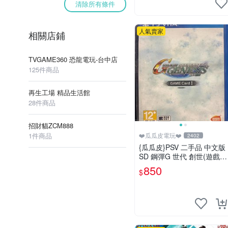
清除所有條件
人氣賣家
相關店鋪
TVGAME360 恐龍電玩-台中店
125件商品
再生工場 精品生活館
28件商品
招財貓ZCM888
1件商品
❤️瓜瓜皮電玩❤️
2402
{瓜瓜皮}PSV 二手品 中文版
SD 鋼彈G 世代 創世(遊戲都
有回收)
850
$