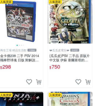
人氣賣家
人氣賣家
再生工場 精品生活館
❤️瓜瓜皮電玩❤️
1566
2402
金卡價238 二手 PSV 2014
{瓜瓜皮}PSV 二手品 原版片
職棒野球魂 日版 附解說書 6
中文版 伊蘇 塞爾塞塔的樹
10500000182 02
海(遊戲都有回收)
298
750
$
$
人氣賣家
人氣賣家