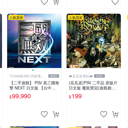
人氣賣家
人氣賣家
TVGAME360 恐龍電玩-
❤️瓜瓜皮電玩❤️
8650
2402
台中店
【二手遊戲】 PSV 真三國無
{瓜瓜皮}PSV 二手品 原版片
雙 NEXT 日文版 【台中恐
日文版 魔龍寶冠(遊戲都有
龍電玩】
回收)
99,990
199
$
$