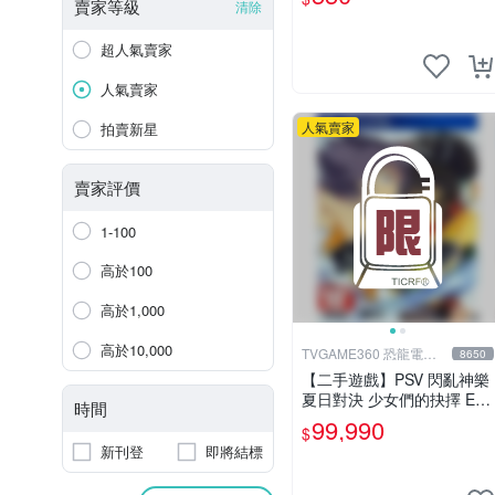
(遊戲都有回收)
賣家等級
清除
超人氣賣家
人氣賣家
人氣賣家
拍賣新星
賣家評價
1-100
高於100
高於1,000
高於10,000
TVGAME360 恐龍電玩-
8650
台中店
【二手遊戲】PSV 閃亂神樂
夏日對決 少女們的抉擇 ES
時間
TIVAL VERSUS 中文版【台
99,990
$
中恐龍電玩】
新刊登
即將結標