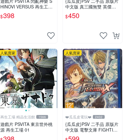
遊戲片 PSVITA 閃亂神樂 S
{瓜瓜皮}PSV 二手品 原版片
HINOVI VERSUS 再生工場
中文版 真三國無雙 英傑傳
01
(遊戲都有回收)
398
450
$
$
人氣賣家
人氣賣家
再生工場 精品生活館
❤️瓜瓜皮電玩❤️
1566
2402
遊戲片 PSVITA 東京世外桃
{瓜瓜皮}PSV 二手品 原版片
源 再生工場 01
中文版 電擊文庫 FIGHTING
CLIMAX(遊戲都有回收)
398
599
$
$