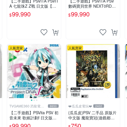
【二手遊戲】PSVITA PSVIT
【二手遊戲】PSVITA PSV
A 七龍珠Z Z戰 日文版【台
數碼寶貝世界 NEXT0RDER
中恐龍電玩】
DIGIMONWORLD 中文版
99,990
99,990
$
$
【台中恐龍電玩】
人氣賣家
人氣賣家
TVGAME360 恐龍電玩-
❤️瓜瓜皮電玩❤️
8650
2402
台中店
【二手遊戲】PSVita PSV 初
{瓜瓜皮}PSV 二手品 原版片
音未來 歌姬計劃f 日文版
中文版 魔龍寶冠(遊戲都有
【台中恐龍電玩】
回收)
99,990
750
$
$