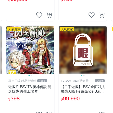
人氣賣家
人氣賣家
再生工場 精品生活館
TVGAME360 恐龍電玩-
1566
8650
台中店
遊戲片 PSVITA 英雄傳說 閃
【二手遊戲】 PSV 全面對抗
之軌跡 再生工場 01
燃燒天際 Resistance Burni
ng Skies 中文版 【台中恐龍
398
99,990
$
$
電玩】