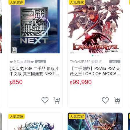
人氣賣家
人氣賣家
❤️瓜瓜皮電玩❤️
TVGAME360 恐龍電玩-
2402
8650
台中店
{瓜瓜皮}PSV 二手品 原版片
【二手遊戲】PSVita PSV 天
中文版 真三國無雙 NEXT
啟之王 LORD OF APOCAL
(遊戲都有回收)
YPSE 日文版【台中恐龍電
850
99,990
$
$
玩】
人氣賣家
人氣賣家