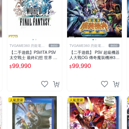
TVGAME360 恐龍電玩-
TVGAME360 恐龍電玩-
8650
8650
台中店
台中店
【二手遊戲】PSVITA PSV
【二手遊戲】 PSV 超級機器
太空戰士 最終幻想 世界 W
人大戰OG 傳奇魔裝機神3
ORLD OF FINAL FANTASY
鋼彈 PRIDE OF JUSTICE
99,990
99,990
$
$
FF 中文版
日文版 台中恐龍電玩
人氣賣家
人氣賣家