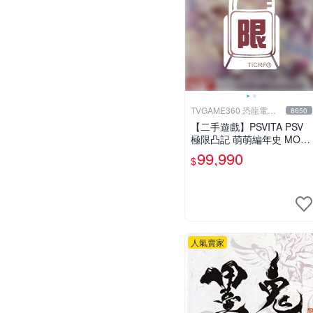
TVGAME360 恐龍電玩-
8650
台中店
【二手遊戲】PSVITA PSV
極限凸記 萌萌編年史 MOE
CHRONICLE 中文版【台中
99,990
$
恐龍電玩】
人氣賣家