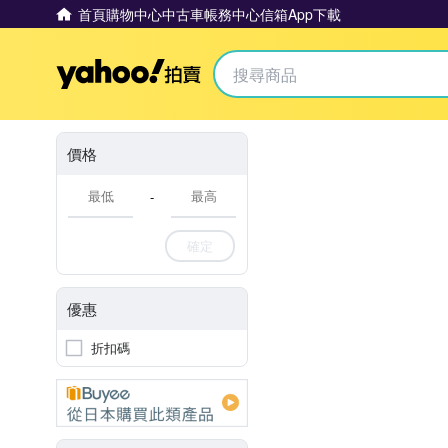
首頁
購物中心
中古車
帳務中心
信箱
App下載
Yahoo拍賣
價格
-
確定
優惠
折扣碼