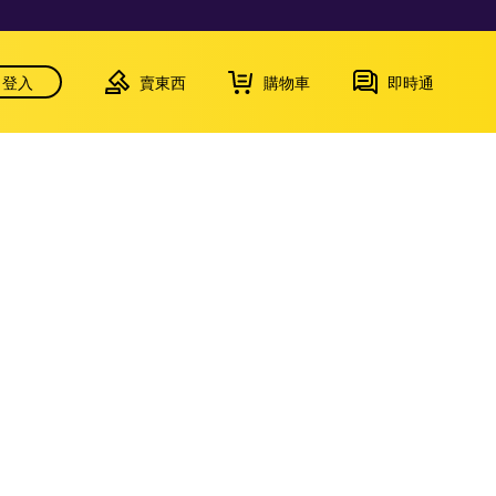
登入
賣東西
購物車
即時通