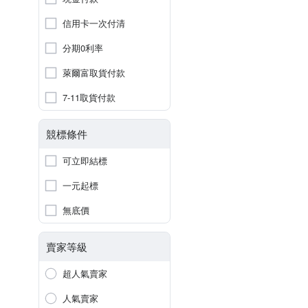
信用卡一次付清
分期0利率
萊爾富取貨付款
7-11取貨付款
競標條件
可立即結標
一元起標
無底價
賣家等級
超人氣賣家
人氣賣家