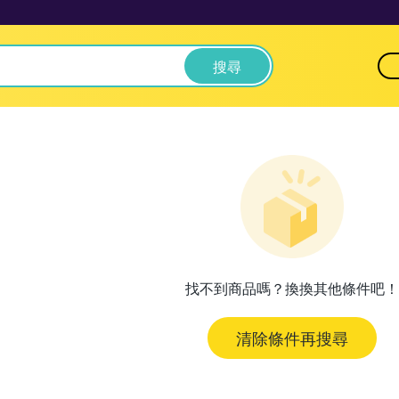
搜尋
找不到商品嗎？換換其他條件吧！
清除條件再搜尋