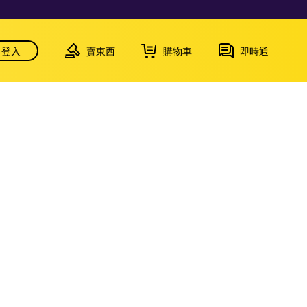
登入
賣東西
購物車
即時通