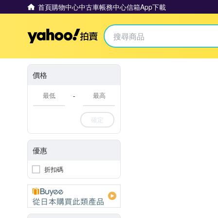
首頁
購物中心
中古車
帳務中心
信箱
App下載
Yahoo拍賣
價格
-
確定
優惠
折扣碼