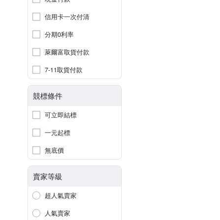
信用卡一次付清
分期0利率
萊爾富取貨付款
7-11取貨付款
競標條件
可立即結標
一元起標
無底價
賣家等級
超人氣賣家
人氣賣家