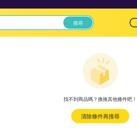
搜尋
找不到商品嗎？換換其他條件吧！
清除條件再搜尋