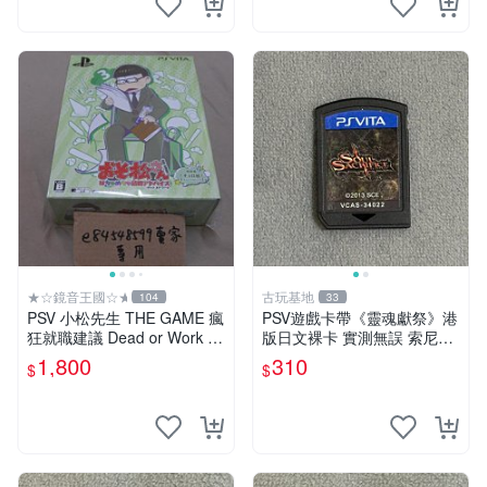
★☆鏡音王國☆★
古玩基地
104
33
PSV 小松先生 THE GAME 瘋
PSV遊戲卡帶《靈魂獻祭》港
狂就職建議 Dead or Work 特
版日文裸卡 實測無誤 索尼專
裝版 限定版 日版 日文版 阿
機運行用 靈魂獻祭 PSV 港日
1,800
310
$
$
松 松野輕松
裸卡 卡帶專用機玩