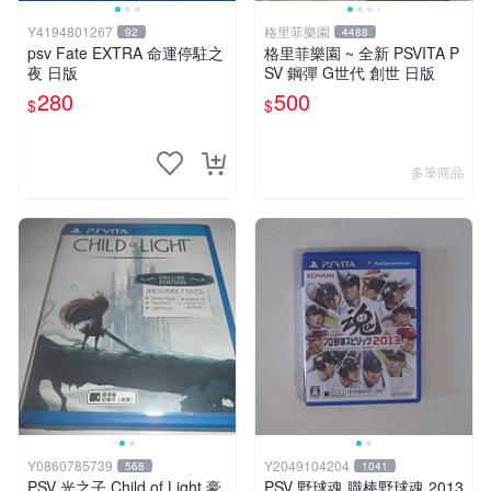
Y4194801267
格里菲樂園
92
4488
psv Fate EXTRA 命運停駐之
格里菲樂園 ~ 全新 PSVITA P
夜 日版
SV 鋼彈 G世代 創世 日版
280
500
$
$
多筆商品
Y0860785739
Y2049104204
568
1041
PSV 光之子 Child of Light 豪
PSV 野球魂 職棒野球魂 2013