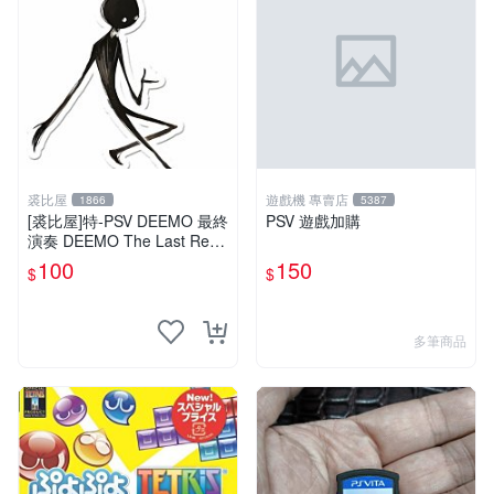
裘比屋
遊戲機 專賣店
1866
5387
[裘比屋]特-PSV DEEMO 最終
PSV 遊戲加購
演奏 DEEMO The Last Recit
al 特典~吊飾(2入)
100
150
$
$
多筆商品