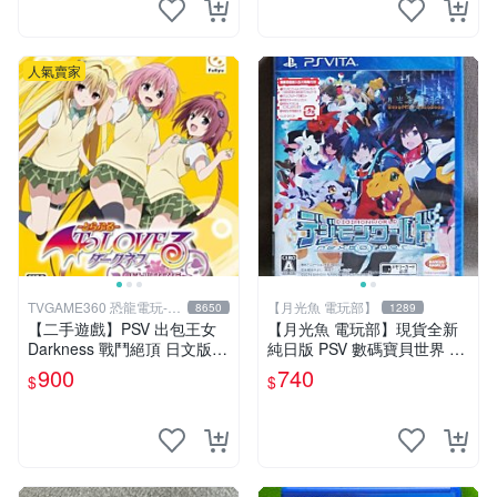
人氣賣家
TVGAME360 恐龍電玩-台
【月光魚 電玩部】
8650
1289
中店
【二手遊戲】PSV 出包王女
【月光魚 電玩部】現貨全新
Darkness 戰鬥絕頂 日文版
純日版 PSV 數碼寶貝世界 ne
【台中恐龍電玩】
xt 0rder 日版日文
900
740
$
$