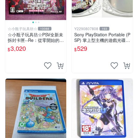
☆小瓶子玩具坊☆
Y2290807808
10088
193
☆小瓶子玩具坊☆PSV全新未
Sony PlayStation Portable (P
拆封卡匣--Re：從零開始的異
SP) 掌上型主機的遊戲光碟
世界生活 DEATH OR KISS
《火影忍者疾風傳：終極忍者
3,020
529
$
$
限定版 (日版)
英雄》