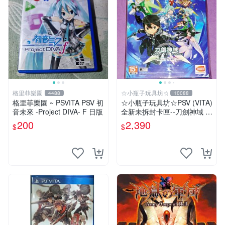
格里菲樂園
☆小瓶子玩具坊☆
4488
10088
格里菲樂園 ~ PSVITA PSV 初
☆小瓶子玩具坊☆PSV (VITA)
音未來 -Project DIVA- F 日版
全新未拆封卡匣--刀劍神域 -L
ost Song- 中文版 限定版
200
2,390
$
$