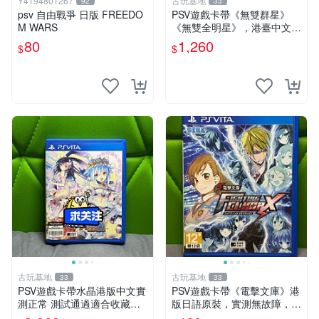
Y4194801267
古玩基地
92
33
psv 自由戰爭 日版 FREEDO
PSV遊戲卡帶《無雙群星》
M WARS
《無雙全明星》，港臺中文版
裸卡，嚴選實測無誤，專機遊
80
1,260
$
$
戲樂趣無窮。PSV PS Vita 無
雙 無雙全明星
古玩基地
古玩基地
33
33
PSV遊戲卡帶水晶港版中文實
PSV遊戲卡帶《電擊文庫》港
測正常 測試通過適合收藏玩
版日語原裝，實測無故障，附
機嚴選 商品附圖確認拍下即
詳細成色照，確保收到貨色一