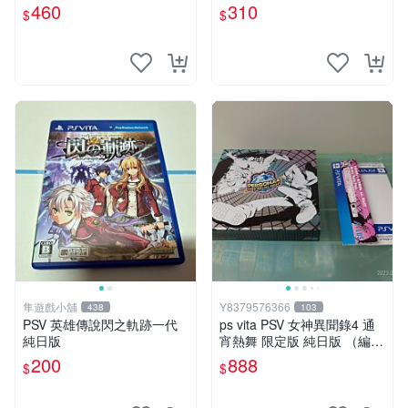
Sony官方認證 太鼓達人 PSV
專用 不退不換 次數買兩送一
460
310
$
$
日版裸卡 測試無誤 PSV機專
靈魂獻祭 PSP-VITA PSVita
屬遊戲 即時下載享優惠
隼遊戲小舖
Y8379576366
438
103
PSV 英雄傳說閃之軌跡一代
ps vita PSV 女神異聞錄4 通
純日版
宵熱舞 限定版 純日版 （編號
17）
200
888
$
$