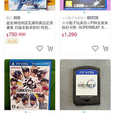
觀己
☆小瓶子玩具坊☆
27
10088
超女神信仰諾瓦露特典設定原
☆小瓶子玩具坊☆PSV全新未
畫集 日版全新未拆封 特別推
拆封卡匣--SUPERBEAT: XO
薦 收藏必備 PSV 游戲 發售限
NiC 中文版
750
1,290
92折
$
$
定 原創漫畫 限量版 PSV 游戲
超女神信仰諾瓦露 原畫集 日
折扣碼