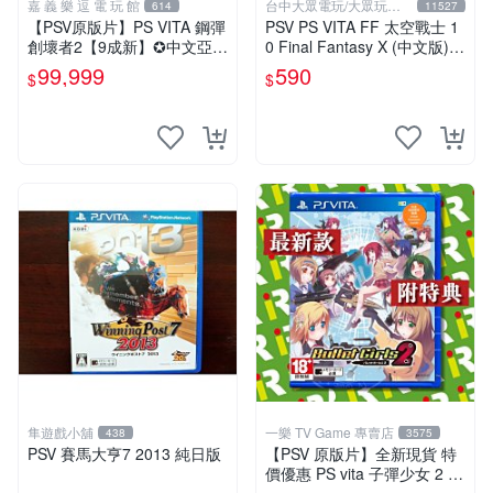
嘉 義 樂 逗 電 玩 館
台中大眾電玩/大眾玩具
614
11527
店
【PSV原版片】PS VITA 鋼彈
PSV PS VITA FF 太空戰士 1
創壞者2【9成新】✪中文亞版
0 Final Fantasy X (中文版)
中古二手✪嘉義樂逗電玩館
(二手商品)【台中大眾電玩】
99,999
590
$
$
隼遊戲小舖
一樂 TV Game 專賣店
438
3575
PSV 賽馬大亨7 2013 純日版
【PSV 原版片】全新現貨 特
價優惠 PS vita 子彈少女 2 B