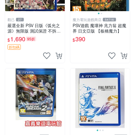
觀己
魔力電玩遊戲商店
27
54716
嚴選全新 PSV 日版《弧光之
PSV遊戲 魔壞神 兆力翁 超魔
源》無限版 測試保證 不拆封
界 日文亞版 【板橋魔力】
直出 動作遊戲 PSP 弧光之源
1,690
390
95折
$
$
行動遊戲 測試版
折扣碼