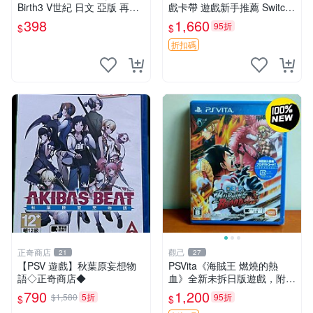
Birth3 V世紀 日文 亞版 再生
戲卡帶 遊戲新手推薦 Switch
工場 01
專用 狙擊精英 V2 任天堂 游
398
1,660
95折
$
$
戲卡帶
折扣碼
正奇商店
觀己
21
27
【PSV 遊戲】秋葉原妄想物
PSVita《海賊王 燃燒的熱
語◇正奇商店◆
血》全新未拆日版遊戲，附原
盒保全新收藏 海賊王 PSVita
790
1,200
$1,580
5折
95折
$
$
日版 游戲機