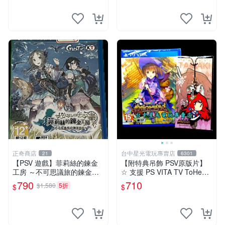
正奇商店
台中星光電玩專賣店
21
6301
【PSV 遊戲】菲莉絲的鍊金
【附特典吊飾 PSV原版片】
工房 ～不可思議旅的鍊金術
☆ 支援 PS VITA TV ToHeart
士~◇正奇商店◆
2 迷宮旅人 ☆日文亞版全新
790
710
$1,580
5折
$
$
品【台中星光電玩】