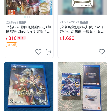
嘉藏珍品
Y1748903029
12
535
全新PSV 戰國無雙編年史3 戦
(全新現貨預購特典付)PSV 子
國無雙 Chronicle 3 游戲卡帶
彈少女 幻想曲 一般版 亞版
日文 【原裝正版 實體游戲卡
中英日文版
810
1,690
93折
$
$
帶】 【港版日文】 【全新未
開封，拆封後不支持退
折扣碼