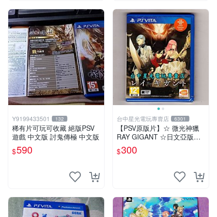
Y9199433501
台中星光電玩專賣店
132
6301
稀有片可玩可收藏 絕版PSV
【PSV原版片】☆ 微光神獵
遊戲 中文版 討鬼傳極 中文版
RAY GIGANT ☆日文亞版全
新品【含初回封入特典】台中
590
300
$
$
星光電玩