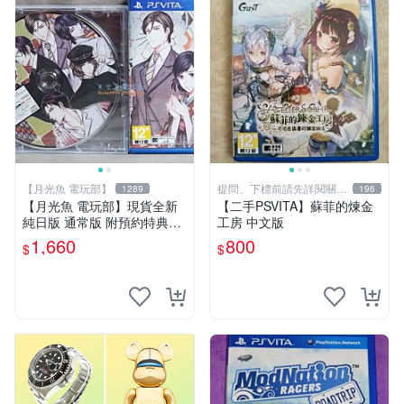
【月光魚 電玩部】
提問、下標前請先詳閱關於
1289
196
我
【月光魚 電玩部】現貨全新
【二手PSVITA】蘇菲的煉金
純日版 通常版 附預約特典CD
工房 中文版
PSV 飛舞於天涯、粹之花 普
1,660
800
$
$
通版 日版日文