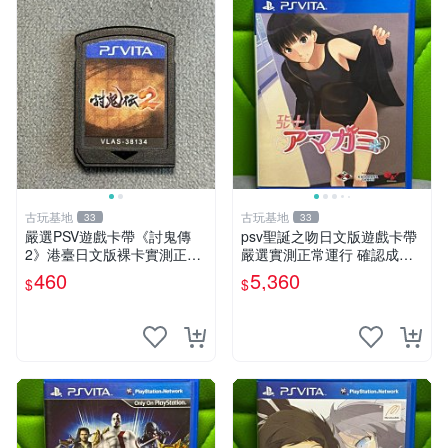
古玩基地
古玩基地
33
33
嚴選PSV遊戲卡帶《討鬼傳
psv聖誕之吻日文版遊戲卡帶
2》港臺日文版裸卡實測正常
嚴選實測正常運行 確認成色
全新套裝，只限PSV機玩 討
拍下即發 聖誕之吻 日文 psv
460
5,360
$
$
鬼傳2 PSV 港臺 日文 裸卡
游戲