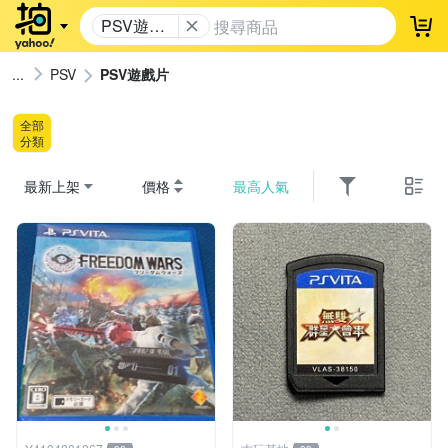
PSV遊戲
登
片
PSV
PSV遊戲片
全部
分類
最新上架
價格
最高人氣