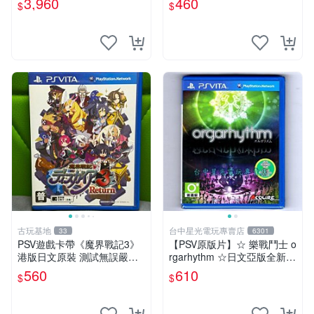
3,960
460
$
$
認可 成色如圖請知悉 psv 港
致。嚴選精品直送。 psv 港
版 游戲卡帶 港文
版 日語 游戲
古玩基地
台中星光電玩專賣店
33
6301
PSV遊戲卡帶《魔界戰記3》
【PSV原版片】☆ 樂戰鬥士 o
港版日文原裝 測試無誤嚴選
rgarhythm ☆日文亞版全新品
商品 成色如圖請斟酌 買家自
【內含初回限定特典】台中星
560
610
$
$
負拍後無條件支持 遊戲本體
光電玩
魔界戰記3 PSV 港日版 成色