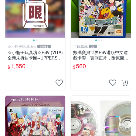
☆小瓶子玩具坊☆
古玩基地
10088
33
☆小瓶子玩具坊☆PSV (VITA)
數碼寶貝世界PSV港版中文遊
全新未拆封卡匣--UPPERS
戲卡帶，實測正常，附原圖詳
(日版) + 特典--冊子&CD
查成色，拍前確認再購入！
1,550
560
$
$
數碼寶貝 PSV 港文 港版