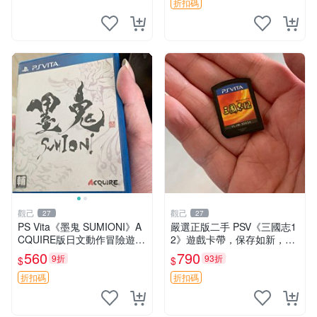
折扣碼
觀己
觀己
27
27
PS Vita《墨鬼 SUMIONI》A
嚴選正版二手 PSV《三國志1
CQUIRE版日文動作冒險遊戲
2》遊戲卡帶，保存如新，游
支持觸控 國內發貨 同城享優
戲內容完美好如初，適合收藏
560
790
9折
93折
$
$
惠 中文日文對譯 好成色卡帶
或即刻遊玩 三國志12 PSV 卡
盒 此機適合 PSV玩家
帶 游戲 遊戲
折扣碼
折扣碼