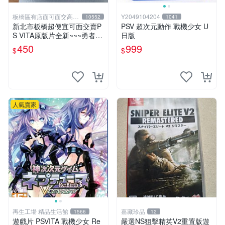
板橋區有店面可面交高價
Y2049104204
10552
1041
回收電玩
新北市板橋超便宜可面交賣P
PSV 超次元動作 戰機少女 U
S VITA原版片全新~~~勇者鬥
日版
惡龍 創世小玩家~~~便宜賣
450
999
$
$
人氣賣家
再生工場 精品生活館
嘉藏珍品
1566
12
遊戲片 PSVITA 戰機少女 Re
嚴選NS狙擊精英V2重置版遊