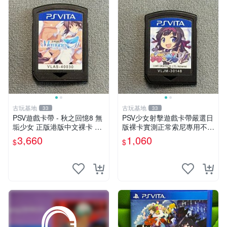
古玩基地
古玩基地
33
33
PSV遊戲卡帶 - 秋之回憶8 無
PSV少女射擊遊戲卡帶嚴選日
垢少女 正版港版中文裸卡 限
版裸卡實測正常索尼專用不可
定運行於Sony PSV機器 psv
退換多次購優惠 psv 少女 射
3,660
1,060
$
$
秋之回憶無垢少女 港版 中文
擊
裸卡