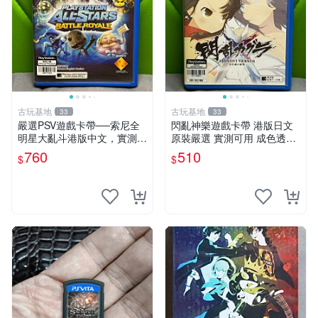
古玩基地
古玩基地
33
33
嚴選PSV遊戲卡帶──索尼全
閃亂神樂遊戲卡帶 港版日文
明星大亂斗港版中文，實測性
原裝嚴選 實測可用 成色透明
能佳，成色如圖，確保收到同
保証 正常玩耍無問題 閃亂神
760
510
$
$
款。拍前請查收詳情，售出商
樂 港版 日文 卡帶 港行
品概不退換。 psv 游戲 卡帶