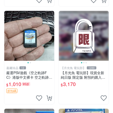
嘉藏珍品
【月光魚 電玩部】
12
1289
嚴選PSV遊戲《空之軌跡F
【月光魚 電玩部】現貨全新
C》港版中文裸卡 空之軌跡 F
純日版 限定版 附預約購入特
C 港版 中文 裸卡
典 PSV 萌萌 2 次大戰（略）
1,010
3,170
95折
$
$
3 限定版 純日版
折扣碼