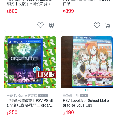
華版 中文版 ( 台灣公司貨 )
日版
600
399
$
$
一樂 TV Game 專賣店
隼遊戲小舖
3575
438
【特價出清優惠】PSV PS vit
PSV LoveLive! School idol p
a 全新現貨 樂戰鬥士 orgarhy
aradise Vol.1 日版
thm 亞日版 日文版【一樂電
350
490
$
$
玩】