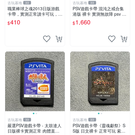
古玩基地
古玩基地
33
33
職業棒球之魂2013日版游戲
PSV遊戲卡帶 混沌之戒合集
卡帶，實測正常讀卡可玩，少
港版 裸卡 實測無故障 psv 測
量包裝壓痕，適合收藏家嚴選
試正常 港版合集
410
1,660
$
$
職業棒球 2013 日版 游戲卡
帶 收藏
古玩基地
古玩基地
33
33
嚴選PSV遊戲卡帶 - 太鼓達人
PSV遊戲卡帶《靈魂獻祭》S
日版裸卡實測正常 肉體直銷
S版 日文裸卡 正常可玩 索尼