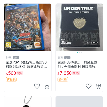
觀己
觀己
27
27
嚴選PSV《機動戰士高達VS
嚴選PSV傳說之下典藏版遊
極限對決EX》原廠盒裝遊
戲，全新未開封 日版原裝現
戲， CONDITION近乎全新，
貨供應 傳說之下 PSV 典藏版
560
7,350
9折
95折
$
$
超值收藏推薦！ 高達 游戲 P
日版 游戲
SV 盒裝
折扣碼
折扣碼