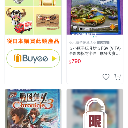
☆小瓶子玩具坊☆
10088
☆小瓶子玩具坊☆PSV (VITA)
全新未拆封卡匣--摩登大賽車
公路之旅 中英文合版
790
$