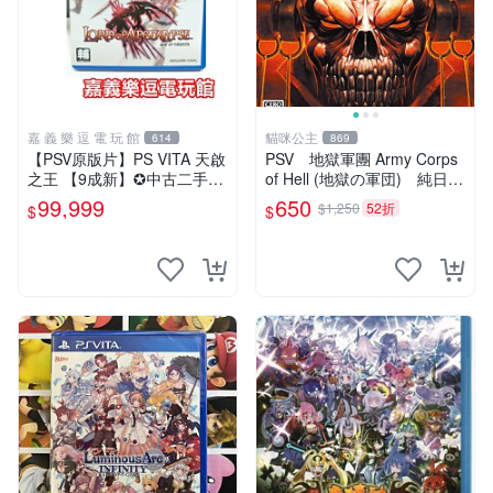
嘉 義 樂 逗 電 玩 館
貓咪公主
614
869
【PSV原版片】PS VITA 天啟
PSV 地獄軍團 Army Corps
之王 【9成新】✪中古二手✪
of Hell (地獄の軍団) 純日版
嘉義樂逗電玩館
全新品
99,999
650
$1,250
52折
$
$