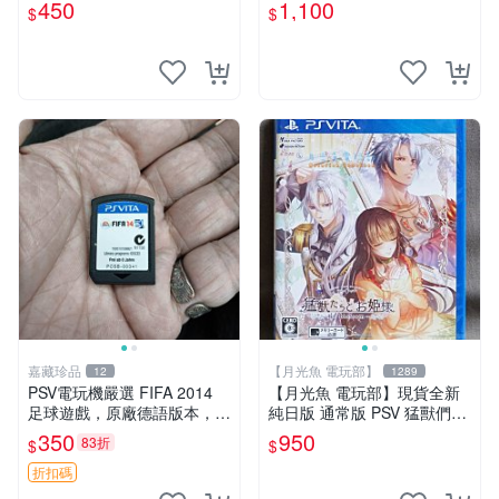
ullet Girls 日文版【一樂電
450
1,100
$
$
玩】
嘉藏珍品
【月光魚 電玩部】
12
1289
PSV電玩機嚴選 FIFA 2014
【月光魚 電玩部】現貨全新
足球遊戲，原廠德語版本，清
純日版 通常版 PSV 猛獸們與
晰未開盒 fifa 2014 psv 電玩
公主殿下 in blossom 普通版
350
950
83折
$
$
機
折扣碼