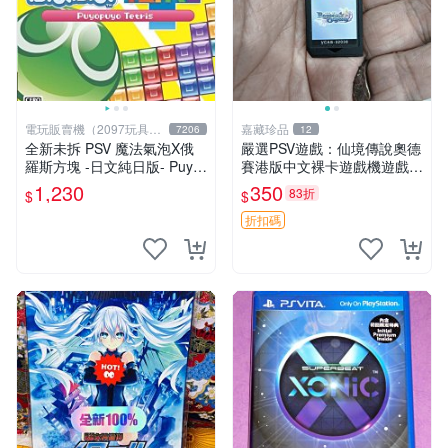
電玩販賣機（2097玩具公
嘉藏珍品
7206
12
仔舖
全新未拆 PSV 魔法氣泡X俄
嚴選PSV遊戲：仙境傳說奧德
羅斯方塊 -日文純日版- Puyo
賽港版中文裸卡遊戲機遊戲
Puyo Tetris
仙境傳說 奧德賽 港版 PSV 中
1,230
350
83折
$
$
文 裸卡 游戲 仙境傳說 港版
游戲
折扣碼