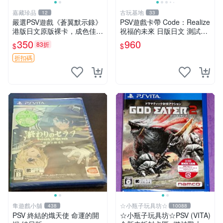
嘉藏珍品
古玩基地
12
33
嚴選PSV遊戲《蒼翼默示錄》
PSV遊戲卡帶 Code：Realize
港版日文原版裸卡，成色佳
祝福的未來 日版日文 測試正
蒼翼 默示錄 PSV 港版
常適合收藏 成色如圖 過去久
350
960
83折
$
$
遠使用痕跡 游戲機玩古早遊
戲 必備懷舊遊戲 卡帶 渣
折扣碼
隼遊戲小舖
☆小瓶子玩具坊☆
438
10088
PSV 終結的熾天使 命運的開
☆小瓶子玩具坊☆PSV (VITA)