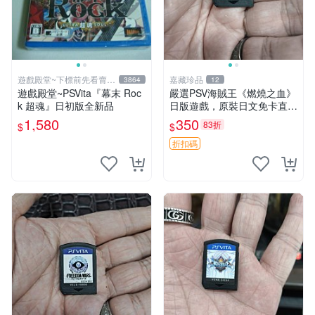
遊戲殿堂~下標前先看賣場
嘉藏珍品
3864
12
關於我
遊戲殿堂~PSVita『幕末 Roc
嚴選PSV海賊王《燃燒之血》
k 超魂』日初版全新品
日版遊戲，原裝日文免卡直玩
海賊王 PSV 測試版 游戲
1,580
350
83折
$
$
折扣碼