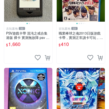
古玩基地
古玩基地
33
33
PSV遊戲卡帶 混沌之戒合集
職業棒球之魂2013日版游戲
港版 裸卡 實測無故障 psv 測
卡帶，實測正常讀卡可玩，少
試正常 港版合集
量包裝壓痕，適合收藏家嚴選
1,660
410
$
$
職業棒球 2013 日版 游戲卡
帶 收藏