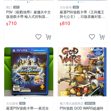
觀己
古玩基地
27
33
PSV《殺戮地帶》雇傭兵中文
嚴選PSV遊戲卡帶《王與魔王
版遊戲卡帶 輸入式控制器相
與七公主》，日版原廠封套，
容 推薦 收藏 射擊遊戲 主機
雙面精美封面，實測暢玩無障
710
810
$
$
玩家 必備 6149 擁抱戰場 游
礙。久藏家中，輕微使用痕
戲卡帶
跡，實物圖可查，歡迎細心評
估。古董級遊戲限量收
古玩基地
魔力電玩遊戲商店
33
54716
嚴選PSV遊戲卡帶──索尼全
PSV遊戲 GOD WARS超越時