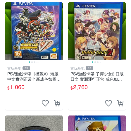
古玩基地
古玩基地
33
33
PSV遊戲卡帶《機戰V》港版
PSV遊戲卡帶 子彈少女2 日版
中文實測正常全新成色如圖拍
日文 實測運行正常 成色如圖
前確認 psv 港版 中文版
售時不退 子彈少女 PSV 游戲
1,060
2,760
$
$