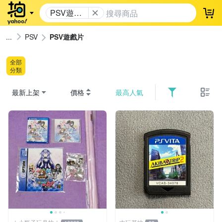
PSV遊戲
登
片
PSV
PSV遊戲片
全部
分類
最新上架
價格
最高人氣