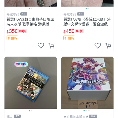
嘉藏珍品
嘉藏珍品
12
12
嚴選PSV遊戲自由戰爭日版原
嚴選PSV版《蒼翼默示錄》港
裝未改版 戰爭策略 游戲機 遊
版中文裸卡遊戲，適合遊戲收
玩好物
藏 蒼翼默示錄 PSV 港版 獨玩
350
450
83折
87折
$
$
折扣碼
折扣碼
觀己
★☆鏡音王國☆★
27
104