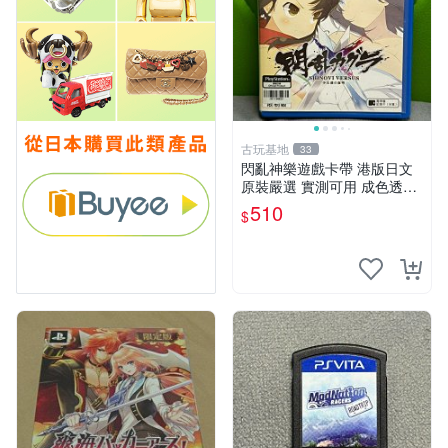
古玩基地
33
閃亂神樂遊戲卡帶 港版日文
原裝嚴選 實測可用 成色透明
保証 正常玩耍無問題 閃亂神
510
$
樂 港版 日文 卡帶 港行