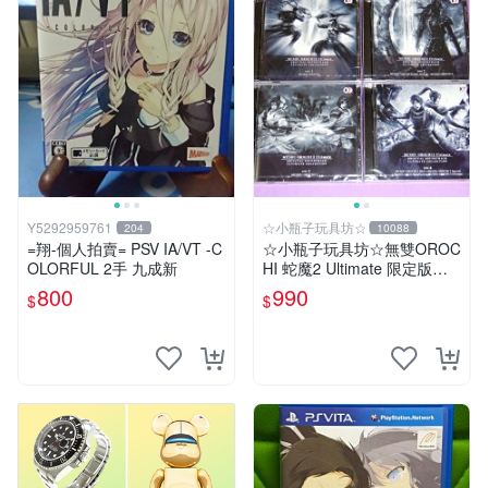
Y5292959761
☆小瓶子玩具坊☆
204
10088
=翔-個人拍賣= PSV IA/VT -C
☆小瓶子玩具坊☆無雙OROC
OLORFUL 2手 九成新
HI 蛇魔2 Ultimate 限定版內
附精品--原聲音樂終極精選輯
800
990
$
$
一套( 4CD)