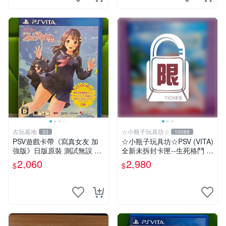
古玩基地
☆小瓶子玩具坊☆
33
10088
PSV遊戲卡帶《寫真女友 加
☆小瓶子玩具坊☆PSV (VITA)
強版》日版原裝 測試無誤 成
全新未拆封卡匣--生死格鬥 沙
色如圖 售後不退 寫真女友 P
灘排球3 維納斯 典藏版 (中文
2,060
2,980
$
$
SV 日版 訊息卡
版)