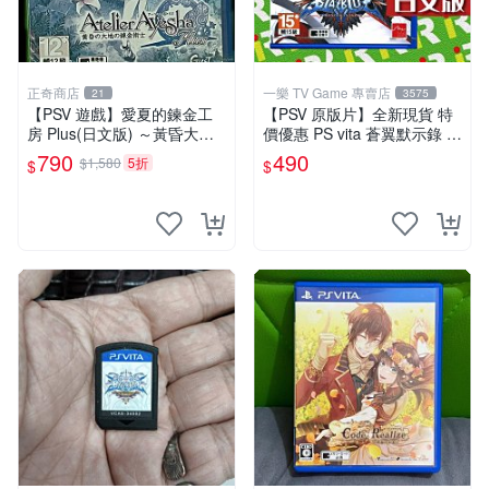
正奇商店
一樂 TV Game 專賣店
21
3575
【PSV 遊戲】愛夏的鍊金工
【PSV 原版片】全新現貨 特
房 Plus(日文版) ～黃昏大地
價優惠 PS vita 蒼翼默示錄 時
之鍊金術士～◇正奇商店◆
間幻象 BBCP 亞日版 日文版
790
490
$1,580
5折
$
$
【台中一樂電玩】