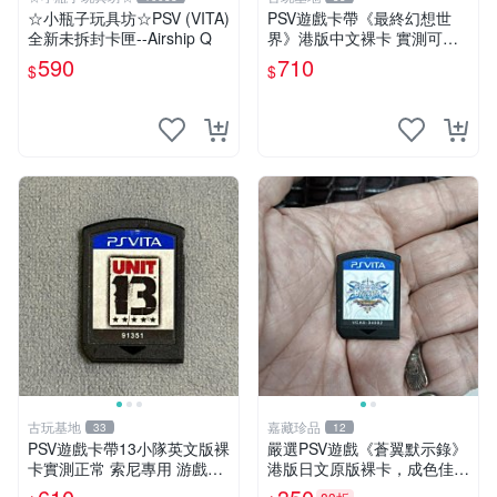
☆小瓶子玩具坊☆PSV (VITA)
PSV遊戲卡帶《最終幻想世
全新未拆封卡匣--Airship Q
界》港版中文裸卡 實測可用
索尼專機獨佔 psv 最終幻想
590
710
$
$
港版
古玩基地
嘉藏珍品
33
12
PSV遊戲卡帶13小隊英文版裸
嚴選PSV遊戲《蒼翼默示錄》
卡實測正常 索尼專用 游戲硬
港版日文原版裸卡，成色佳
體原廠卡帶 13小隊 psv 卡帶
蒼翼 默示錄 PSV 港版