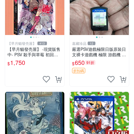
【早月貓發売屋】
嘉藏珍品
413
12
【早月貓發売屋】 -現貨販售
嚴選PSV遊戲極限日版原裝日
中- PSV 殺手與草莓 初回限
文裸卡遊戲機 極限 游戲機 P
定版 月影BOX 純日版 日文版
SV
1,750
650
91折
$
$
※戀愛×懸疑※
折扣碼