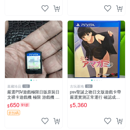
psv 單機游戲
嘉藏珍品
古玩基地
12
33
嚴選PSV遊戲極限日版原裝日
psv聖誕之吻日文版遊戲卡帶
文裸卡遊戲機 極限 游戲機 P
嚴選實測正常運行 確認成色
SV
拍下即發 聖誕之吻 日文 psv
650
5,360
91折
$
$
游戲
折扣碼