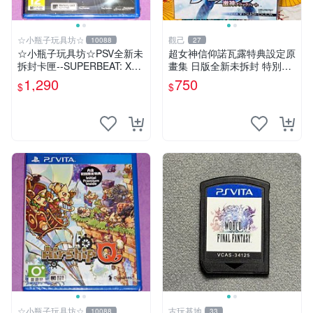
☆小瓶子玩具坊☆
觀己
10088
27
☆小瓶子玩具坊☆PSV全新未
超女神信仰諾瓦露特典設定原
拆封卡匣--SUPERBEAT: XO
畫集 日版全新未拆封 特別推
NiC 中文版
薦 收藏必備 PSV 游戲 發售限
1,290
750
$
$
定 原創漫畫 限量版 PSV 游戲
超女神信仰諾瓦露 原畫集 日
☆小瓶子玩具坊☆
古玩基地
10088
33