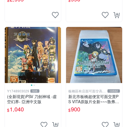
$
$
(亞日版)
Y1748903029
板橋區有店面可面交高價
535
10552
回收電玩
(全新現貨)PSV 刀劍神域 -虛
新北市板橋超便宜可面交賣P
空幻界- 亞洲中文版
S VITA原版片全新~~~魯弗蘭
的地下迷宮與魔女的旅團~~~
1,040
900
$
$
便宜賣