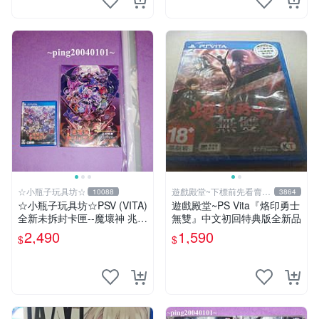
☆小瓶子玩具坊☆
遊戲殿堂~下標前先看賣場
10088
3864
關於我
☆小瓶子玩具坊☆PSV (VITA)
遊戲殿堂~PS Vita『烙印勇士
全新未拆封卡匣--魔壞神 兆力
無雙』中文初回特典版全新品
翁 Trader 店舖特典通常版
2,490
1,590
$
$
+特典--美術集