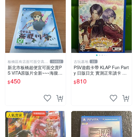
板橋區有店面可面交高價
古玩基地
10552
33
回收電玩
新北市板橋超便宜可面交賣P
PSV遊戲卡帶 KLAP Fun Part
S VITA原版片全新~~~海腹川
y 日版日文 實測正常讀卡 正
背~~~便宜賣
品二手 游玩收藏 12年老機 九
450
810
$
$
成新 整體成色佳 KLAP Fun
Party
人氣賣家