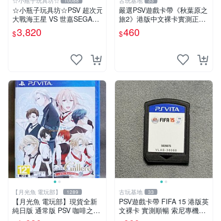
☆小瓶子玩具坊☆
古玩基地
10088
33
☆小瓶子玩具坊☆PSV 超次元
嚴選PSV遊戲卡帶《秋葉原之
大戰海王星 VS 世嘉SEGA主
旅2》港版中文裸卡實測正
機少女 ebten 法米通 店舖特
常，專機遊戲只可在SONY P
3,820
460
$
$
典通常版+特典--CD
SV上運行 卡帶 psv 港版
【月光魚 電玩部】
古玩基地
1289
33
【月光魚 電玩部】現貨全新
PSV遊戲卡帶 FIFA 15 港版英
純日版 通常版 PSV 咖啡之匙
文裸卡 實測順暢 索尼專機適
Cafe Cuillere 咖啡匙 普通版
用 只此一家 不退不換 買2送