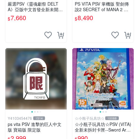
嚴選PSV《靈魂獻祭 DELT
PS VITA PSV 掌機版 聖劍傳
A》亞版中文首發全新未開封
說2 SECRET of MANA 2 瑪
遊戲/software/game 新臺版
娜傳奇 純日版 限定版 收藏家
7,660
8,490
$
$
PS Vita 游戲
版 典藏版
Y4103454476
☆小瓶子玩具坊☆
1514
10088
ps vita PSV 進擊的巨人中文
☆小瓶子玩具坊☆PSV (VITA)
版 寶箱版 限定版
全新未拆封卡匣--Sword Art
Online 刀劍神域 虛空斷章
2,999
990