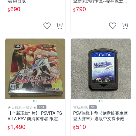
端 純日版
全新未拆封卡匣--噬神戰士2
《噬神者2》(日版)
690
790
$
$
★☆鏡音王國☆★
古玩基地
104
33
【全新現貨1片】 PSVITA PS
PSV遊戲卡帶《創意族賽車摩
VITA PSV 爽海掠奪者 限定版
登大賽車》港版中文裸卡嚴選
純日版 日文版
推薦，實測無誤跑順暢行。僅
1,490
510
$
$
限Sony PSP機器使用，其他
平臺無法運作。新單次購2張