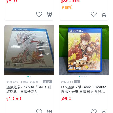
610
350
83折
$
$
嚴選
折扣碼
遊戲殿堂~下標前先看賣場
古玩基地
3864
33
關於我
遊戲殿堂~PS Vita『SaGa 緋
PSV遊戲卡帶 Code：Realize
紅恩典』日版全新品
祝福的未來 日版日文 測試正
常適合收藏 成色如圖 過去久
1,590
960
$
$
遠使用痕跡 游戲機玩古早遊
戲 必備懷舊遊戲 卡帶 渣