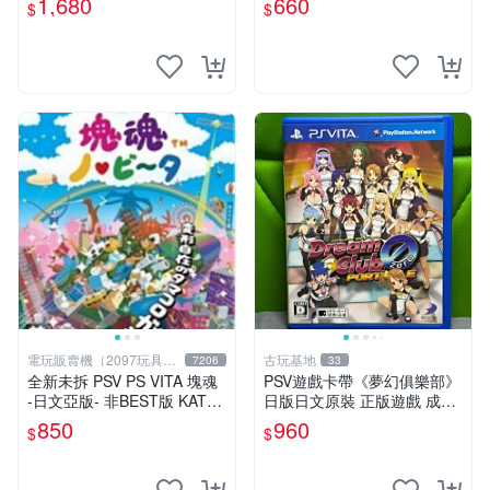
1,680
660
$
$
純日版
優惠 psv fifa 15 港版 卡帶
電玩販賣機（2097玩具公
古玩基地
7206
33
仔舖
全新未拆 PSV PS VITA 塊魂
PSV遊戲卡帶《夢幻俱樂部》
-日文亞版- 非BEST版 KATA
日版日文原裝 正版遊戲 成色
MARI
如圖實況保真 PSV遊戲 日版
850
960
$
$
PS 測試無誤 美品保證