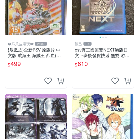
❤️瓜瓜皮電玩❤️
觀己
2402
27
{瓜瓜皮}全新PSV 原版片 中
psv真三國無雙NEXT港版日
文版 航海王 海賊王 烈血(內
文下班後發貨快遞 無雙 游戲
附初回特點-不清楚有沒有過
psv 港版
499
610
$
$
期)(遊戲都有回收)