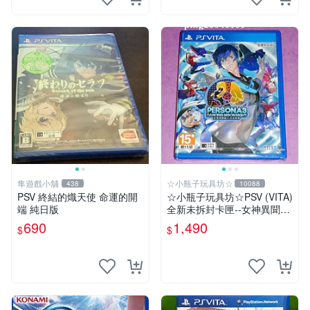
隼遊戲小舖
☆小瓶子玩具坊☆
438
10088
PSV 終結的熾天使 命運的開
☆小瓶子玩具坊☆PSV (VITA)
端 純日版
全新未拆封卡匣--女神異聞錄
3 月夜熱舞 中文版
690
1,490
$
$