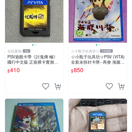
古玩基地
☆小瓶子玩具坊☆
33
10088
PSV遊戲卡帶《討鬼傳 極》
☆小瓶子玩具坊☆PSV (VITA)
國行中文版 正規裸卡實測無
全新未拆封卡匣--再會 海腹川
誤 索尼官方認證 減價促銷 訂
背 閃
410
850
$
$
購越早越劃算 討鬼傳 極 PSV
國行