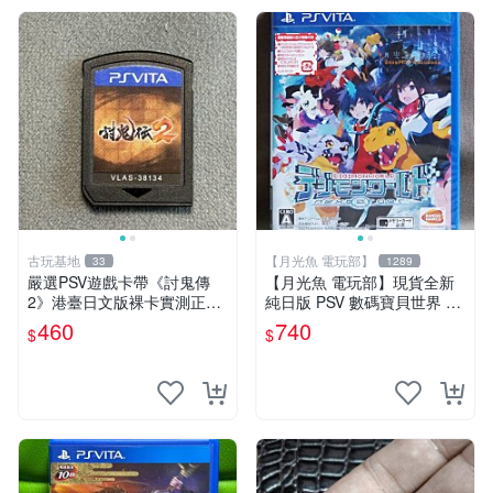
古玩基地
【月光魚 電玩部】
33
1289
嚴選PSV遊戲卡帶《討鬼傳
【月光魚 電玩部】現貨全新
2》港臺日文版裸卡實測正常
純日版 PSV 數碼寶貝世界 ne
全新套裝，只限PSV機玩 討
xt 0rder 日版日文
460
740
$
$
鬼傳2 PSV 港臺 日文 裸卡