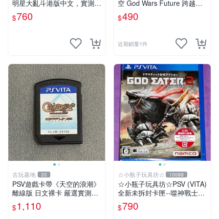
明星大亂斗港版中文，實測性
空 God Wars Future 跨越時
能佳，成色如圖，確保收到同
空 中文亞版【板橋魔力】
760
490
$
$
款。拍前請查收詳情，售出商
品概不退換。 psv 游戲 卡帶
近期銷量1件
古玩基地
☆小瓶子玩具坊☆
33
10088
PSV遊戲卡帶《天空的浪潮》
☆小瓶子玩具坊☆PSV (VITA)
離線版 日文裸卡 嚴選實測無
全新未拆封卡匣--噬神戰士2
誤 正規索尼平臺專用 卡帶限
《噬神者2》(日版)
1,110
790
$
$
量出售 不退不換 天空的浪潮