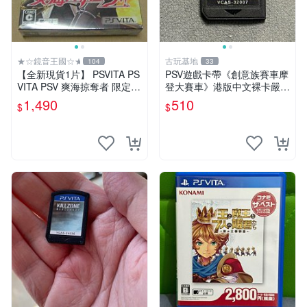
★☆鏡音王國☆★
古玩基地
104
33
【全新現貨1片】 PSVITA PS
PSV遊戲卡帶《創意族賽車摩
VITA PSV 爽海掠奪者 限定版
登大賽車》港版中文裸卡嚴選
純日版 日文版
推薦，實測無誤跑順暢行。僅
1,490
510
$
$
限Sony PSP機器使用，其他
平臺無法運作。新單次購2張
起第2張優惠