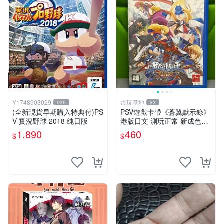
Y1748903029
古玩基地
535
33
(全新現貨早期購入特典付)PS
PSV遊戲卡帶《蒼翼默示錄》
V 實況野球 2018 純日版
港版日文 測玩正常 新成色包
郵 訂單拍下即發 港版 PSV 卡
1,890
460
$
$
帶 日文 測試完 好玩游戲 港
服 測驗正常 港行