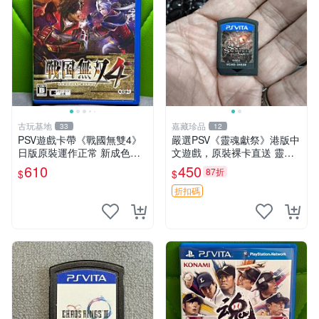
古玩基地
嘉藏珍品
33
12
PSV遊戲卡帶《戰國無雙4》
嚴選PSV《靈魂獻祭》港版中
日版原裝運作正常 新成色如
文遊戲，原裝裸卡直送 靈魂
圖拍賣請先確認 成色拍賣一
獻祭 PSV 游戲 卡帶
610
450
87折
$
$
經成交概不退換 PSV遊戲 卡
帶 戰國無雙 psv游戲卡帶，
折扣碼
戰國無雙4