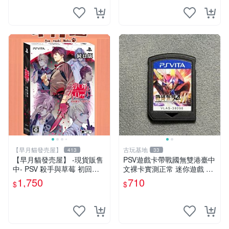
起第2張優惠
【早月貓發売屋】
古玩基地
413
33
【早月貓發売屋】 -現貨販售
PSV遊戲卡帶戰國無雙港臺中
中- PSV 殺手與草莓 初回限
文裸卡實測正常 迷你遊戲 主
定版 月影BOX 純日版 日文版
題遊戲 卡帶 Sony專用
1,750
710
$
$
※戀愛×懸疑※