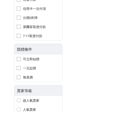
信用卡一次付清
分期0利率
萊爾富取貨付款
7-11取貨付款
競標條件
可立即結標
一元起標
無底價
賣家等級
超人氣賣家
人氣賣家