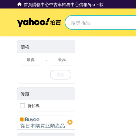
首頁
購物中心
中古車
帳務中心
信箱
App下載
Yahoo拍賣
價格
-
確定
優惠
折扣碼