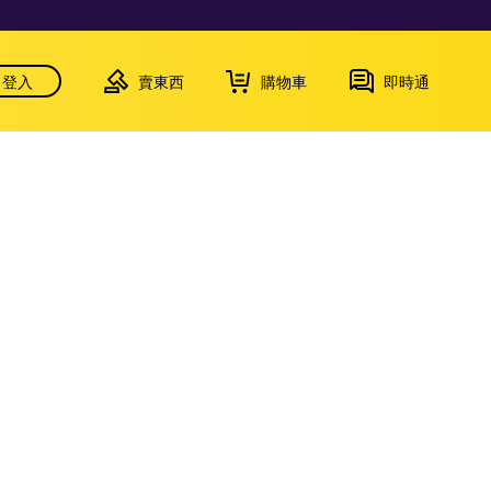
登入
賣東西
購物車
即時通