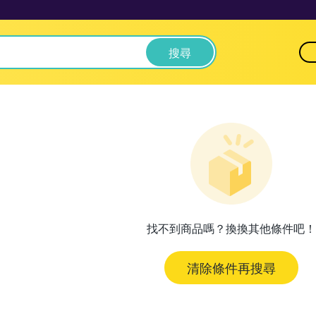
搜尋
找不到商品嗎？換換其他條件吧！
清除條件再搜尋