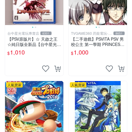
台中星光電玩專賣店
TVGAME360 恐龍電玩-台
6301
8651
中店
【PSV原版片】☆ 天啟之王
【二手遊戲】PSVITA PSV 男
☆純日版全新品【台中星光電
校公主 第一學期 PRINCESS
玩】
DAYS 日文版【台中恐龍電
1,010
1,000
$
$
玩】
人氣賣家
人氣賣家