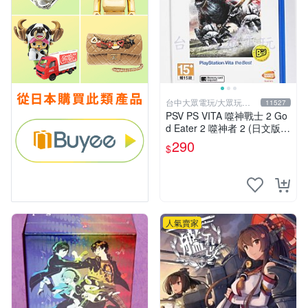
台中大眾電玩/大眾玩具
11527
店
PSV PS VITA 噬神戰士 2 Go
d Eater 2 噬神者 2 (日文版)**
(二手商品)【台中大眾電玩】
290
$
人氣賣家