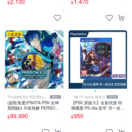
2,130
1,470
$
$
人氣賣家
TVGAME360 恐龍電玩-台
一樂 TV Game 專賣店
8651
3575
中店
(超取免運)PSVITA PSV 女神
【PSV 原版片】全新現貨 特
異聞錄3 月夜熱舞 PERSONA
價優惠 PS vita 影牢 另一名公
3 DANCING P3D 中文版 台
主 日文亞版【一樂電玩】
99,990
950
$
$
中恐龍