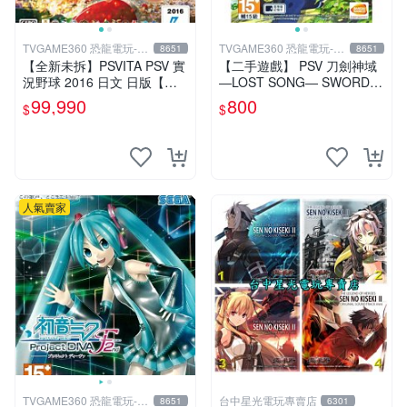
TVGAME360 恐龍電玩-台
TVGAME360 恐龍電玩-台
8651
8651
中店
中店
【全新未拆】PSVITA PSV 實
【二手遊戲】 PSV 刀劍神域
況野球 2016 日文 日版【台
―LOST SONG― SWORD A
中恐龍電玩】
RT ONLINE 中文版【台中恐
99,990
800
$
$
龍電玩】
人氣賣家
TVGAME360 恐龍電玩-台
台中星光電玩專賣店
8651
6301