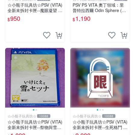
店
☆小瓶子玩具坊☆PSV (VITA)
PSV PS VITA 奧丁領域：里
全新未拆封卡匣--魔眼凝望 Gl
普特拉西爾 Odin Sphere (中
obal Edition 黃金版
文版)**(二手商品)【台中大眾
950
1,190
$
$
電玩】
☆小瓶子玩具坊☆
☆小瓶子玩具坊☆
10088
10088
☆小瓶子玩具坊☆PSV (VITA)
☆小瓶子玩具坊☆PSV (VITA)
全新未拆封卡匣--祭物與雪中
全新未拆封卡匣--生死格鬥 沙
的剎那
灘排球3 維納斯 典藏版 (中文