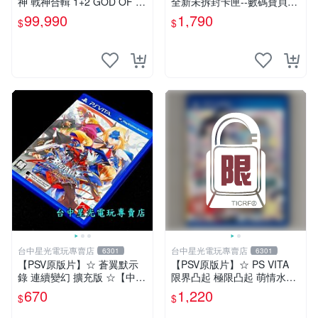
神 戰神合輯 1+2 GOD OF W
全新未拆封卡匣--數碼寶貝世
AR COLLECTION 英文版 恐
界-next 0rder-新秩序 (初回日
99,990
1,790
$
$
龍電玩
版)
台中星光電玩專賣店
台中星光電玩專賣店
6301
6301
【PSV原版片】☆ 蒼翼默示
【PSV原版片】☆ PS VITA
錄 連續變幻 擴充版 ☆【中文
限界凸起 極限凸起 萌情水晶
版 中古二手商品】台中星光
☆中文版全新品【台中星光電
670
1,220
$
$
電玩
玩】