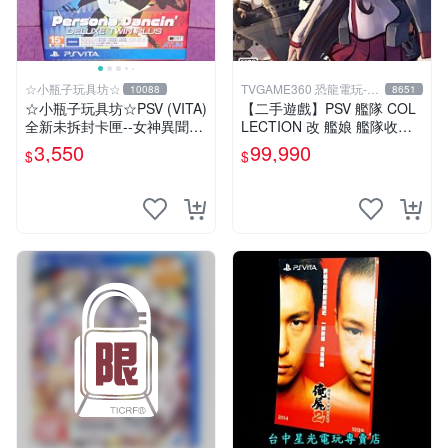
☆小瓶子玩具坊☆
TVGAME360 恐龍電玩-台
10088
8651
中店
☆小瓶子玩具坊☆PSV (VITA)
【二手遊戲】PSV 艦隊 COL
全新未拆封卡匣--女神異聞錄
LECTION 改 艦娘 艦隊收藏
熱舞 雙重加值包 中文版
KANTAI 日文版【台中恐龍電
3,550
99,990
$
$
玩】