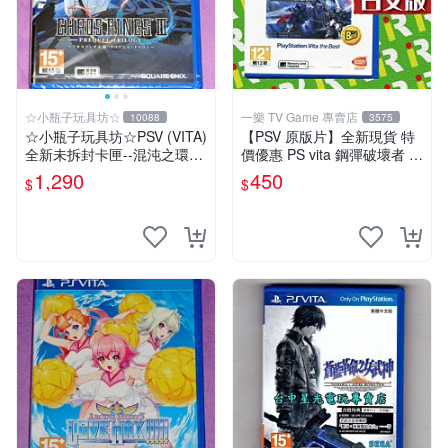
☆小瓶子玩具坊☆
一樂 TV Game 專賣店
10088
3575
☆小瓶子玩具坊☆PSV (VITA)
【PSV 原版片】全新現貨 特
全新未拆封卡匣--混沌之環3
價優惠 PS vita 鋼彈破壞者 鋼
前傳三部曲
彈創壞者 亞日版 BEST 可繼
1,290
450
$
$
承至2代【一樂電玩】