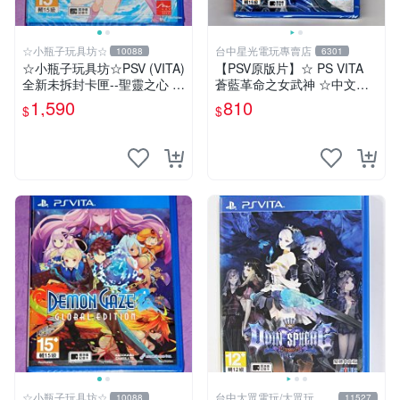
☆小瓶子玩具坊☆
台中星光電玩專賣店
10088
6301
☆小瓶子玩具坊☆PSV (VITA)
【PSV原版片】☆ PS VITA
全新未拆封卡匣--聖靈之心 3
蒼藍革命之女武神 ☆中文版
LOVE MAX
全新品【台中星光電玩】
1,590
810
$
$
☆小瓶子玩具坊☆
台中大眾電玩/大眾玩具
10088
11527