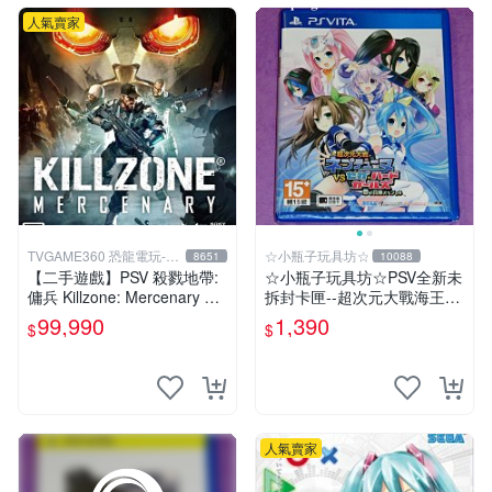
人氣賣家
TVGAME360 恐龍電玩-台
☆小瓶子玩具坊☆
8651
10088
中店
【二手遊戲】PSV 殺戮地帶:
☆小瓶子玩具坊☆PSV全新未
傭兵 Killzone: Mercenary 中
拆封卡匣--超次元大戰海王星
文版【台中恐龍電玩】
VS 世嘉SEGA主機少女 夢幻
99,990
1,390
$
$
合體 Special
人氣賣家