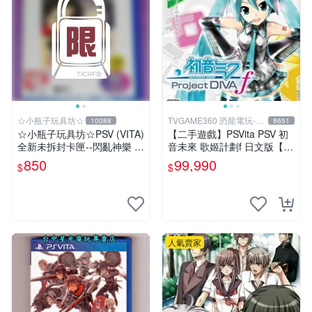
☆小瓶子玩具坊☆
TVGAME360 恐龍電玩-台
10088
8651
中店
☆小瓶子玩具坊☆PSV (VITA)
【二手遊戲】PSVita PSV 初
全新未拆封卡匣--閃亂神樂 忍
音未來 歌姬計劃f 日文版【台
者對決 -少女們的証明- BEST
中恐龍電玩】
850
99,990
$
$
版
人氣賣家