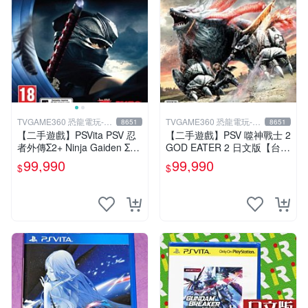
TVGAME360 恐龍電玩-台
TVGAME360 恐龍電玩-台
8651
8651
中店
中店
【二手遊戲】PSVita PSV 忍
【二手遊戲】PSV 噬神戰士 2
者外傳Σ2+ Ninja Gaiden Σ2
GOD EATER 2 日文版【台中
PLUS 中文版【台中恐龍電
恐龍電玩】
99,990
99,990
$
$
玩】