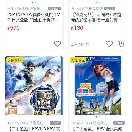
台中大眾電玩/大眾玩具
台中星光電玩專賣店
11527
6301
店
PSV PS VITA 偶像生死鬥 TV
【特典商品】☆ 俺屍2 跨越
**(日文亞版)**(全新未拆商品)
俺的屍體前進吧 一族前傳 漫
【台中大眾電玩】
畫特輯 ☆全新品【不含遊戲
590
130
$
$
軟體】台中星光電玩
近期銷量1件
人氣賣家
人氣賣家
TVGAME360 恐龍電玩-台
TVGAME360 恐龍電玩-台
8651
8651
中店
中店
【二手遊戲】PSVITA PSV 真
【二手遊戲】 PSV 全民高爾