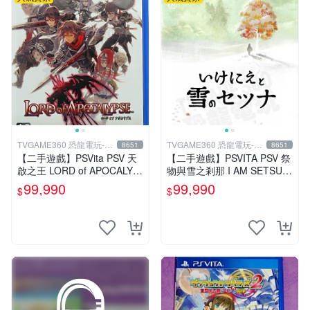
TVGAME360 恐龍電玩-台
TVGAME360 恐龍電玩-台
8651
8651
中店
中店
【二手遊戲】PSVita PSV 天
【二手遊戲】PSVITA PSV 祭
啟之王 LORD of APOCALYP
物與雪之剎那 I AM SETSUN
SE 亞洲日文版 【台中恐龍電
日文版【台中恐龍電玩】
99,990
99,990
$
$
玩】