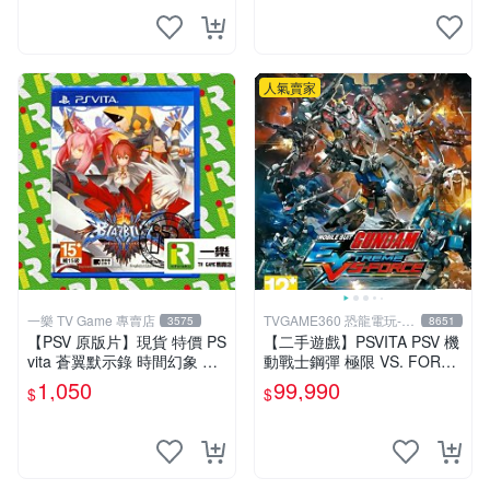
人氣賣家
一樂 TV Game 專賣店
TVGAME360 恐龍電玩-台
3575
8651
中店
【PSV 原版片】現貨 特價 PS
【二手遊戲】PSVITA PSV 機
vita 蒼翼默示錄 時間幻象 BB
動戰士鋼彈 極限 VS. FORCE
CP 中文版 支援 VITA TV【一
MOBILE SUIT GUNDAM 中
1,050
99,990
$
$
樂電玩】
文版