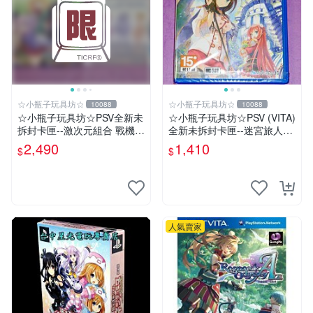
☆小瓶子玩具坊☆
☆小瓶子玩具坊☆
10088
10088
☆小瓶子玩具坊☆PSV全新未
☆小瓶子玩具坊☆PSV (VITA)
拆封卡匣--激次元組合 戰機少
全新未拆封卡匣--迷宮旅人2
女 VS 殭屍軍團 限定版 (日
王立圖書館與魔物封印
2,490
1,410
$
$
版)+特典--CD
人氣賣家