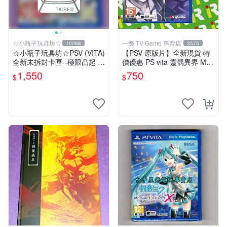
☆小瓶子玩具坊☆
一樂 TV Game 專賣店
10088
3575
☆小瓶子玩具坊☆PSV (VITA)
【PSV 原版片】全新現貨 特
全新未拆封卡匣--極限凸起 萌
價優惠 PS vita 靈偶異界 MIN
萌水晶 / 萌情水晶 中文版
D≒0 亞日版 日文版【台中一
1,550
750
$
$
樂電玩】