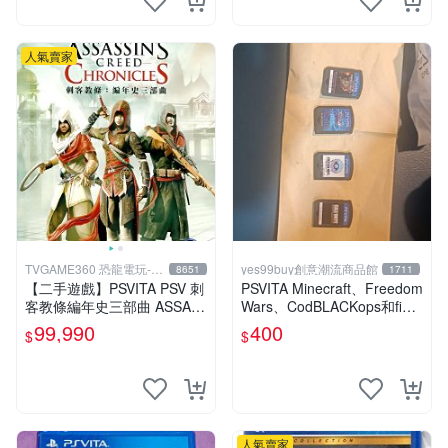
人氣賣家
TVGAME360 恐龍電玩-台
yes99buy創意潮流商品館
8651
1711
中店
【二手遊戲】PSVITA PSV 刺
PSVITA Minecraft、Freedom
客教條編年史三部曲 ASSAS
Wars、CodBLACKops和fight
SINS CREED CHRONICLES
ing climax
99,990
400
$
$
中文版
人氣賣家