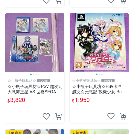
☆小瓶子玩具坊☆
☆小瓶子玩具坊☆
10088
10088
☆小瓶子玩具坊☆PSV 超次元
☆小瓶子玩具坊☆PSV卡匣--
大戰海王星 VS 世嘉SEGA主
超次次元戰記 戰機少女 Re;Bi
機少女 ebten 法米通 店舖特
rth2 SISTERS GENERATIO
3,820
1,950
$
$
典通常版+特典--CD
N 限定版
人氣賣家
人氣賣家