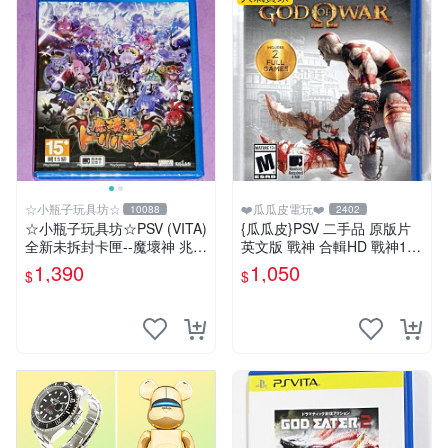
☆小瓶子玩具坊☆
❤️瓜瓜皮電玩❤️
10088
2402
☆小瓶子玩具坊☆PSV (VITA)
{瓜瓜皮}PSV 二手品 原版片
全新未拆封卡匣--魔壞神 兆力
英文版 戰神 合輯HD 戰神1+2
翁 (亞版日文版)
合輯(遊戲都有回收)
1,390
1,050
$
$