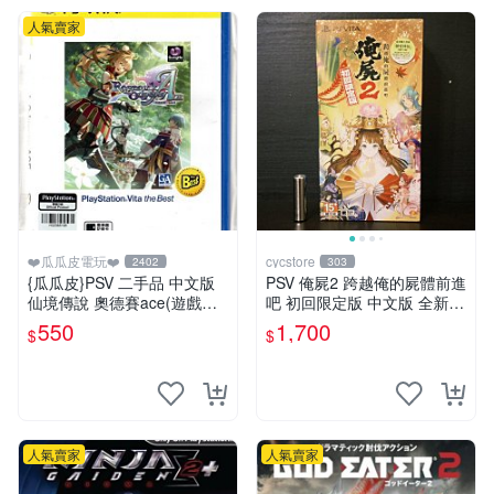
人氣賣家
❤️瓜瓜皮電玩❤️
cycstore
2402
303
{瓜瓜皮}PSV 二手品 中文版
PSV 俺屍2 跨越俺的屍體前進
仙境傳說 奧德賽ace(遊戲都
吧 初回限定版 中文版 全新未
有回收)
拆封 X200
550
1,700
$
$
人氣賣家
人氣賣家