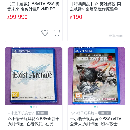
中店
【二手遊戲】PSVITA PSV 初
【特典商品】☆ 英雄傳說 閃
音未來 名伶計畫F 2ND PRO
之軌跡2 桌曆型迷你原聲帶 C
JECT DIVA F 2ND 日文版 台
D ☆全新品【現貨供應 可挑
99,990
190
$
$
中恐龍
款】台中星光電玩
多筆商品
☆小瓶子玩具坊☆
☆小瓶子玩具坊☆
10088
10088
☆小瓶子玩具坊☆PSV全新未
☆小瓶子玩具坊☆PSV (VITA)
拆封卡匣--亡者戰記 -在另一
全新未拆封卡匣--噬神戰士2
側的天空下- (日版)
《噬神者2》