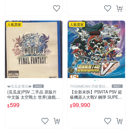
人氣賣家
人氣賣家
❤️瓜瓜皮電玩❤️
TVGAME360 恐龍電玩-台
2402
8651
中店
{瓜瓜皮}PSV 二手品 原版片
【全新未拆】PSVITA PSV 超
中文版 太空戰士 世界(遊戲都
級機器人大戰V 鋼彈 SUPER
有回收)
ROBOT WARS V 中文版【台
599
99,990
$
$
中恐龍電玩】