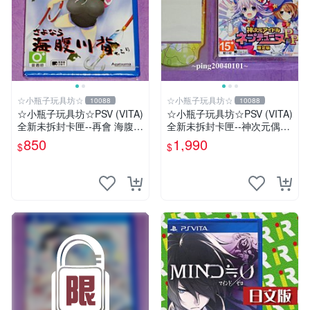
☆小瓶子玩具坊☆
☆小瓶子玩具坊☆
10088
10088
☆小瓶子玩具坊☆PSV (VITA)
☆小瓶子玩具坊☆PSV (VITA)
全新未拆封卡匣--再會 海腹川
全新未拆封卡匣--神次元偶像
背 閃
戰機少女 PP 日版限定版+ 特
850
1,990
$
$
典--機身貼