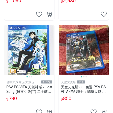
1,090
2,980
$
$
版)
台中大眾電玩/大眾玩具
天空艾克斯
11527
711
店
PSV PS VITA 刀劍神域 - Lost
天空艾克斯 600免運 PSV PS
Song (日文亞版)**( 二手商
VITA 假面騎士：鬪騎大戰 創
品)【台中大眾電玩】
生 普通版 純日版
290
850
$
$