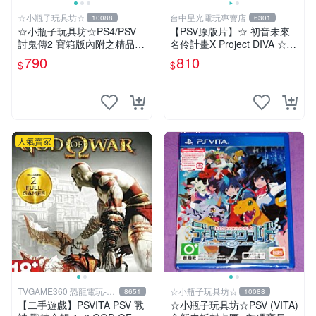
☆小瓶子玩具坊☆
台中星光電玩專賣店
10088
6301
☆小瓶子玩具坊☆PS4/PSV
【PSV原版片】☆ 初音未來
討鬼傳2 寶箱版內附之精品--
名伶計畫X Project DIVA ☆中
特製畫集 (無遊戲卡匣唷)
文版全新品【台中星光電玩】
790
810
$
$
人氣賣家
TVGAME360 恐龍電玩-台
☆小瓶子玩具坊☆
8651
10088
中店
【二手遊戲】PSVITA PSV 戰
☆小瓶子玩具坊☆PSV (VITA)