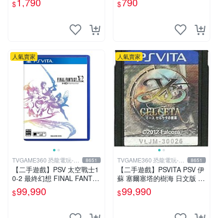
1,790
790
$
$
人氣賣家
人氣賣家
TVGAME360 恐龍電玩-台
TVGAME360 恐龍電玩-台
8651
8651
中店
中店
【二手遊戲】PSV 太空戰士1
【二手遊戲】PSVITA PSV 伊
0-2 最終幻想 FINAL FANTAS
蘇 塞爾塞塔的樹海 日文版 裸
Y 10 X-2 FF 中文版 【台中恐
裝【台中恐龍電玩】
99,990
99,990
$
$
龍電玩】