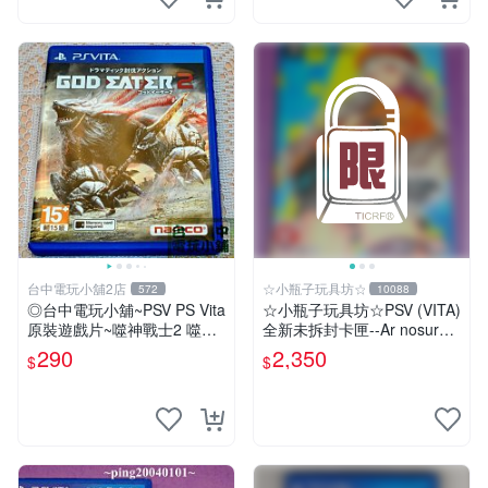
台中電玩小舖2店
☆小瓶子玩具坊☆
572
10088
◎台中電玩小舖~PSV PS Vita
☆小瓶子玩具坊☆PSV (VITA)
原裝遊戲片~噬神戰士2 噬神
全新未拆封卡匣--Ar nosurge
者2 ~290
PLUS 獻給誕生之星的祈禱詩
290
2,350
$
$
限定版