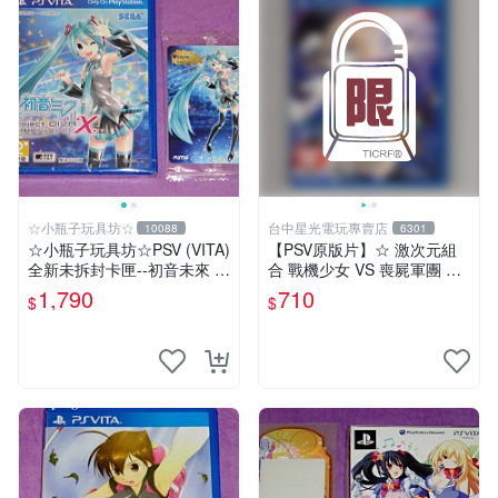
☆小瓶子玩具坊☆
台中星光電玩專賣店
10088
6301
☆小瓶子玩具坊☆PSV (VITA)
【PSV原版片】☆ 激次元組
全新未拆封卡匣--初音未來 名
合 戰機少女 VS 喪屍軍團 殭
伶計畫X 中文版+特典--Aime
屍軍團 ☆中文版全新品【台
1,790
710
$
$
卡
中星光電玩】