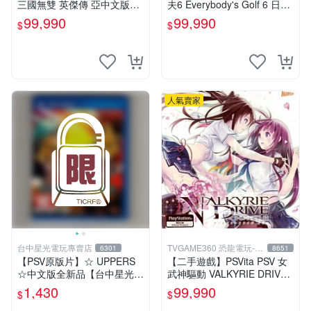
三國無雙 英傑傳 亞中文版
夫6 Everybody's Golf 6 日文
【台中恐龍電玩】
版 【台中恐龍電玩】
99,990
99,990
$
$
人氣賣家
台中星光電玩專賣店
TVGAME360 恐龍電玩-台
6301
8651
中店
【PSV原版片】☆ UPPERS
【二手遊戲】PSVita PSV 女
☆中文版全新品【台中星光電
武神驅動 VALKYRIE DRIVE
玩】
日文版【台中恐龍電玩】
1,430
99,990
$
$