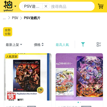
PSV遊戲
登
片
PSV
PSV遊戲片
全部
分類
最新上架
價格
最高人氣
人氣賣家