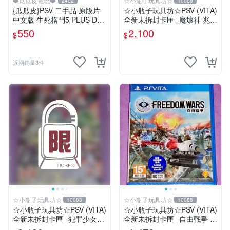
❤️瓜瓜皮電玩❤️
☆小瓶子玩具坊☆
2402
10088
{瓜瓜皮}PSV 二手品 原版片
☆小瓶子玩具坊☆PSV (VITA)
中文版 生死格鬥5 PLUS Dea
全新未拆封卡匣--魔壞神 兆力
d or Alive 5(遊戲都有回收)
翁 限定版 (亞版日文版)+特
550
2,100
$
$
典--美術集
近期銷量3件
☆小瓶子玩具坊☆
☆小瓶子玩具坊☆
10088
10088
☆小瓶子玩具坊☆PSV (VITA)
☆小瓶子玩具坊☆PSV (VITA)
全新未拆封卡匣--犯罪少女2
全新未拆封卡匣--自由戰爭 中
《Criminal Girls 2》限定版
文版