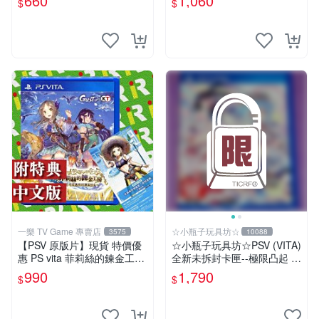
660
1,060
$
$
神次偶像 PSV 港版 日文 港行
彈少女 PSV 日版 游戲卡帶 新
手推薦 可收藏 測試正常 卡帶
本
一樂 TV Game 專賣店
☆小瓶子玩具坊☆
3575
10088
【PSV 原版片】現貨 特價優
☆小瓶子玩具坊☆PSV (VITA)
惠 PS vita 菲莉絲的鍊金工房
全新未拆封卡匣--極限凸起 萌
不可思議之旅的鍊金術士 中
萌水晶 (日版)
990
1,790
$
$
文版 含特典【一樂電玩】