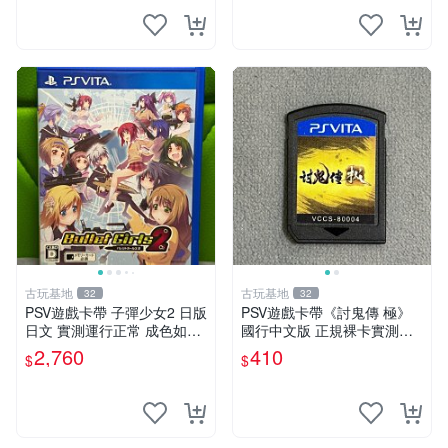
古玩基地
古玩基地
32
32
PSV遊戲卡帶 子彈少女2 日版
PSV遊戲卡帶《討鬼傳 極》
日文 實測運行正常 成色如圖
國行中文版 正規裸卡實測無
售時不退 子彈少女 PSV 游戲
誤 索尼官方認證 減價促銷 訂
2,760
410
$
$
購越早越劃算 討鬼傳 極 PSV
國行