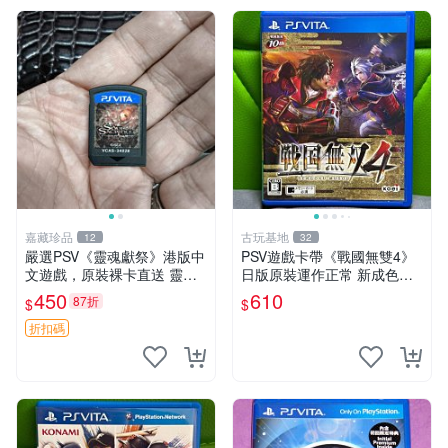
嘉藏珍品
古玩基地
12
32
嚴選PSV《靈魂獻祭》港版中
PSV遊戲卡帶《戰國無雙4》
文遊戲，原裝裸卡直送 靈魂
日版原裝運作正常 新成色如
獻祭 PSV 游戲 卡帶
圖拍賣請先確認 成色拍賣一
450
610
87折
$
$
經成交概不退換 PSV遊戲 卡
帶 戰國無雙 psv游戲卡帶，
折扣碼
戰國無雙4