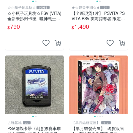
☆小瓶子玩具坊☆
★☆鏡音王國☆★
10088
104
☆小瓶子玩具坊☆PSV (VITA)
【全新現貨1片】 PSVITA PS
全新未拆封卡匣--噬神戰士2
VITA PSV 爽海掠奪者 限定版
《噬神者2》(日版)
純日版 日文版
790
1,490
$
$
古玩基地
【早月貓發売屋】
32
413
PSV遊戲卡帶《創意族賽車摩
【早月貓發売屋】 -現貨販售