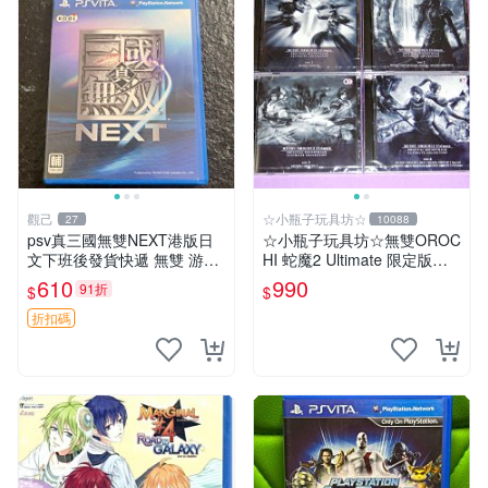
觀己
☆小瓶子玩具坊☆
27
10088
psv真三國無雙NEXT港版日
☆小瓶子玩具坊☆無雙OROC
文下班後發貨快遞 無雙 游戲
HI 蛇魔2 Ultimate 限定版內
psv 港版
附精品--原聲音樂終極精選輯
610
990
91折
$
$
一套( 4CD)
折扣碼