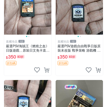
嘉藏珍品
嘉藏珍品
12
12
嚴選PSV海賊王《燃燒之血》
嚴選PSV遊戲自由戰爭日版原
日版遊戲，原裝日文免卡直玩
裝未改版 戰爭策略 游戲機 遊
海賊王 PSV 測試版 游戲
玩好物
350
350
83折
83折
$
$
折扣碼
折扣碼