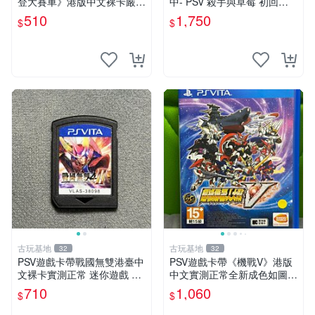
登大賽車》港版中文裸卡嚴選
中- PSV 殺手與草莓 初回限
推薦，實測無誤跑順暢行。僅
定版 月影BOX 純日版 日文版
510
1,750
$
$
限Sony PSP機器使用，其他
※戀愛×懸疑※
平臺無法運作。新單次購2張
起第2張優惠
古玩基地
古玩基地
32
32
PSV遊戲卡帶戰國無雙港臺中
PSV遊戲卡帶《機戰V》港版
文裸卡實測正常 迷你遊戲 主
中文實測正常全新成色如圖拍
題遊戲 卡帶 Sony專用
前確認 psv 港版 中文版
710
1,060
$
$