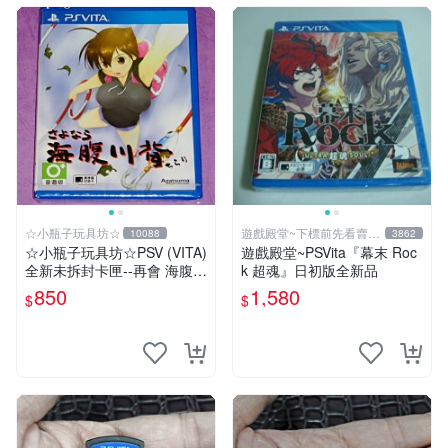
☆小瓶子玩具坊☆
遊戲殿堂~下標前先看賣場
10088
3862
關於我
☆小瓶子玩具坊☆PSV (VITA)
遊戲殿堂~PSVita『幕末 Roc
全新未拆封卡匣--再會 海腹川
k 超魂』日初版全新品
背 閃
850
1,580
$
$