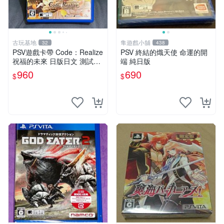
古玩基地
隼遊戲小舖
32
438
PSV遊戲卡帶 Code：Realize
PSV 終結的熾天使 命運的開
祝福的未來 日版日文 測試正
端 純日版
常適合收藏 成色如圖 過去久
960
690
$
$
遠使用痕跡 游戲機玩古早遊
戲 必備懷舊遊戲 卡帶 渣