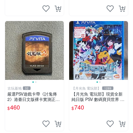
古玩基地
【月光魚 電玩部】
32
1289
嚴選PSV遊戲卡帶《討鬼傳
【月光魚 電玩部】現貨全新
2》港臺日文版裸卡實測正常
純日版 PSV 數碼寶貝世界 ne
全新套裝，只限PSV機玩 討
xt 0rder 日版日文
460
740
$
$
鬼傳2 PSV 港臺 日文 裸卡