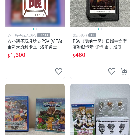
☆小瓶子玩具坊☆
古玩基地
10088
32
☆小瓶子玩具坊☆PSV (VITA)
PSV《我的世界》日版中文字
全新未拆封卡匣--烙印勇士無
幕游戲卡帶 裸卡 金手指痕跡
雙 中文版
實測正常 索尼專用 卡帶遊戲
1,600
460
$
$
我的世界 PSV 日文 中文字幕
買一送一