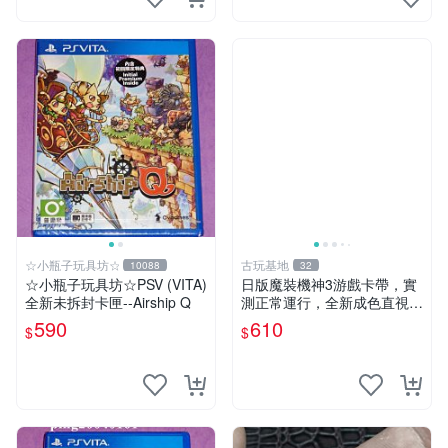
☆小瓶子玩具坊☆
古玩基地
10088
32
☆小瓶子玩具坊☆PSV (VITA)
日版魔裝機神3游戲卡帶，實
全新未拆封卡匣--Airship Q
測正常運行，全新成色直視無
遺漏 魔裝機神3 日版 游戲卡
590
610
$
$
帶 日文版 新品