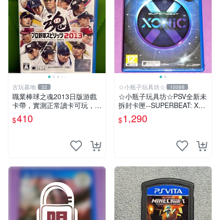
古玩基地
☆小瓶子玩具坊☆
32
10088
職業棒球之魂2013日版游戲
☆小瓶子玩具坊☆PSV全新未
卡帶，實測正常讀卡可玩，少
拆封卡匣--SUPERBEAT: XO
量包裝壓痕，適合收藏家嚴選
NiC 中文版
410
1,290
$
$
職業棒球 2013 日版 游戲卡
帶 收藏