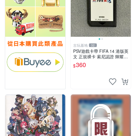
古玩基地
32
PSV遊戲卡帶 FIFA 14 港版英
文 正規裸卡 索尼認證 輝耀推
薦 只限原機運行 多購享折 上
360
$
百張可惠 FIFA 14 PSV 港文
卡帶 唯一平