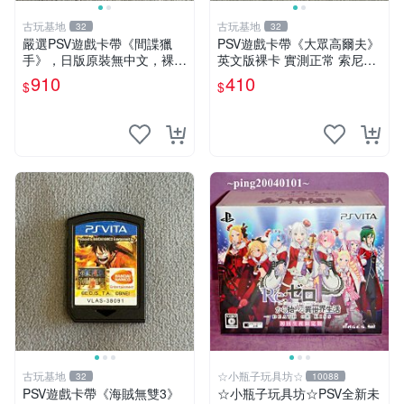
古玩基地
古玩基地
32
32
嚴選PSV遊戲卡帶《間諜獵
PSV遊戲卡帶《大眾高爾夫》
手》，日版原裝無中文，裸卡
英文版裸卡 實測正常 索尼PS
狀態保真，金手指微瑕，實測
V獨家適用 大眾高爾夫 PSV
910
410
$
$
完美兼容。限量收藏推薦！ p
卡帶 游戲機專用
sv游戲 卡帶 間諜獵手
古玩基地
☆小瓶子玩具坊☆
32
10088
PSV遊戲卡帶《海賊無雙3》
☆小瓶子玩具坊☆PSV全新未