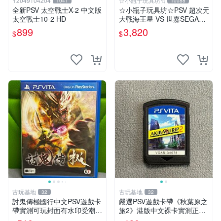
Y2049104204
☆小瓶子玩具坊☆
1041
10088
全新PSV 太空戰士X-2 中文版
☆小瓶子玩具坊☆PSV 超次元
太空戰士10-2 HD
大戰海王星 VS 世嘉SEGA主
機少女 ebten 法米通 店舖特
899
3,820
$
$
典通常版+特典--CD
古玩基地
古玩基地
32
32
討鬼傳極國行中文PSV遊戲卡
嚴選PSV遊戲卡帶《秋葉原之
帶實測可玩封面有水印受潮痕
旅2》港版中文裸卡實測正
跡請看圖確認成色無異議再拍
常，專機遊戲只可在SONY P