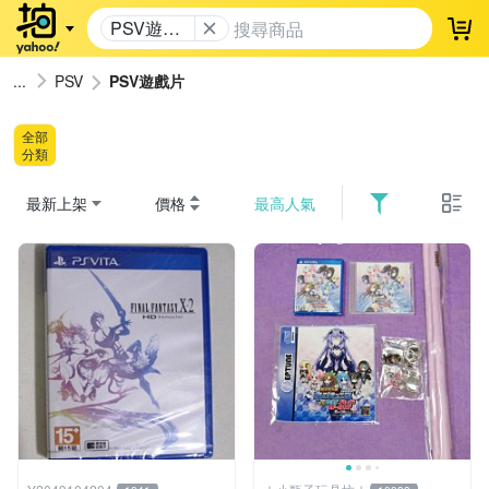
PSV遊戲
登
片
PSV
PSV遊戲片
全部
分類
最新上架
價格
最高人氣