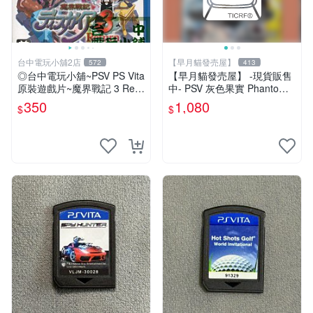
台中電玩小舖2店
【早月貓發売屋】
572
413
◎台中電玩小舖~PSV PS Vita
【早月貓發売屋】 -現貨販售
原裝遊戲片~魔界戰記 3 Retu
中- PSV 灰色果實 Phantom T
rn ~350
rigger 03&04 純日版 日文版
350
1,080
$
$