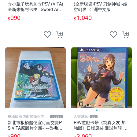
☆小瓶子玩具坊☆PSV (VITA)
(全新現貨)PSV 刀劍神域 -虛
全新未拆封卡匣--Sword Art
空幻界- 亞洲中文版
Online 刀劍神域 虛空斷章
990
1,040
$
$
(亞日版)
板橋區有店面可面交高價
古玩基地
10551
32
回收電玩
新北市板橋超便宜可面交賣P
PSV遊戲卡帶《寫真女友 加
S VITA原版片全新~~~魯弗蘭
強版》日版原裝 測試無誤 成
的地下迷宮與魔女的旅團~~~
色如圖 售後不退 寫真女友 P
900
2,060