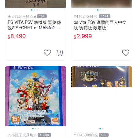
★☆鏡音王國☆★
Y4103454476
104
1514
PS VITA PSV 掌機版 聖劍傳
ps vita PSV 進擊的巨人中文
說2 SECRET of MANA 2 瑪
版 寶箱版 限定版
娜傳奇 純日版 限定版 收藏家
8,490
2,999
$
$
版 典藏版
☆小瓶子玩具坊☆
Y1748903029
10088
535