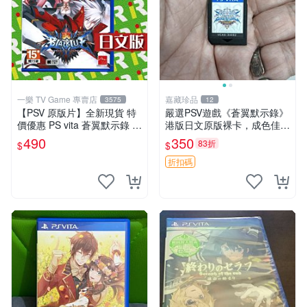
一樂 TV Game 專賣店
嘉藏珍品
3575
12
【PSV 原版片】全新現貨 特
嚴選PSV遊戲《蒼翼默示錄》
價優惠 PS vita 蒼翼默示錄 時
港版日文原版裸卡，成色佳
間幻象 BBCP 亞日版 日文版
蒼翼 默示錄 PSV 港版
490
350
83折
$
$
【台中一樂電玩】
折扣碼