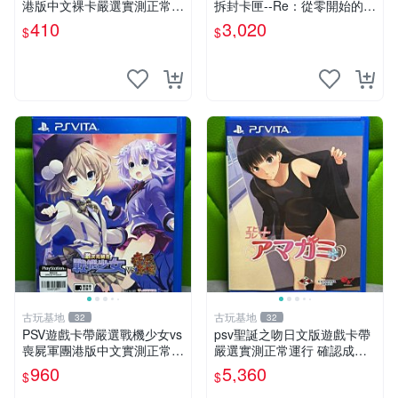
港版中文裸卡嚴選實測正常
拆封卡匣--Re：從零開始的異
索尼PSV專用 港版直營 psv
世界生活 DEATH OR KISS
410
3,020
$
$
海賊無雙 港版
限定版 (日版)
古玩基地
古玩基地
32
32
PSV遊戲卡帶嚴選戰機少女vs
psv聖誕之吻日文版遊戲卡帶
喪屍軍團港版中文實測正常運
嚴選實測正常運行 確認成色
行即發 戰機少女 傳說 再戰
拍下即發 聖誕之吻 日文 psv
960
5,360
$
$
游戲