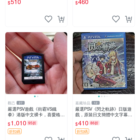
510
460
$
$
嚴選二手遊戲請認真審視
SV上運行 卡帶 psv 港版
觀己
嘉藏珍品
27
12
嚴選PSV遊戲《街霸VS鐵
嚴選PSV《閃之軌跡》日版遊
拳》港版中文裸卡，喜愛格鬥
戲，原裝日文簡體中文字幕，
遊戲收藏推薦，全新未拆封嚴
附完整盒帶說明書，全新未拆
1,010
410
95折
86折
$
$
密封存。格鬥迷必備佳作。
封狀態 閃之軌跡 PSV 日版盒
街霸 鉄拳 PSV 測試
帶說明書
折扣碼
折扣碼