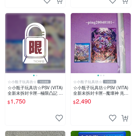
☆小瓶子玩具坊☆
☆小瓶子玩具坊☆
10088
10088
☆小瓶子玩具坊☆PSV (VITA)
☆小瓶子玩具坊☆PSV (VITA)
全新未拆封卡匣--極限凸記 萌
全新未拆封卡匣--魔壞神 兆力
萌編年史 (日版) +預約特典書
翁 Trader 店舖特典通常版
1,750
2,490
$
$
+特典--美術集