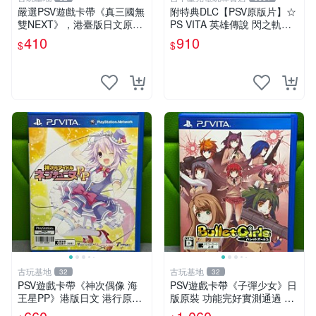
嚴選PSV遊戲卡帶《真三國無
附特典DLC【PSV原版片】☆
雙NEXT》，港臺版日文原
PS VITA 英雄傳說 閃之軌跡2
裝，實測無卡損可順利遊玩。
☆中文版全新品【台中星光電
410
910
$
$
包裝略舊，如圖所示實物呈
玩】
現，年代久遠但狀態完好。
真三國無雙 港臺版
古玩基地
古玩基地
32
32
PSV遊戲卡帶《神次偶像 海
PSV遊戲卡帶《子彈少女》日
王星PP》港版日文 港行原裝
版原裝 功能完好實測通過 正
正規運作 成色如圖 確認再拍
品保證 成色如圖請君自定 子