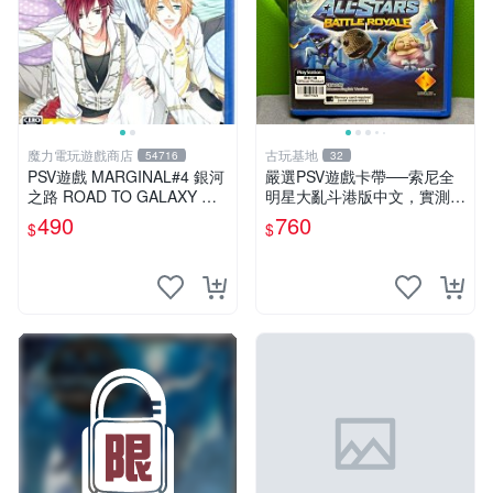
魔力電玩遊戲商店
古玩基地
54716
32
PSV遊戲 MARGINAL#4 銀河
嚴選PSV遊戲卡帶──索尼全
之路 ROAD TO GALAXY 日
明星大亂斗港版中文，實測性
文日版 【板橋魔力】
能佳，成色如圖，確保收到同
490
760
$
$
款。拍前請查收詳情，售出商
品概不退換。 psv 游戲 卡帶