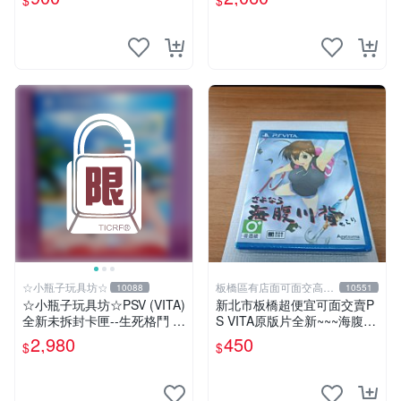
$
$
便宜賣
SV 日版 訊息卡
☆小瓶子玩具坊☆
板橋區有店面可面交高價
10088
10551
回收電玩
☆小瓶子玩具坊☆PSV (VITA)
新北市板橋超便宜可面交賣P
全新未拆封卡匣--生死格鬥 沙
S VITA原版片全新~~~海腹川
灘排球3 維納斯 典藏版 (中文
背~~~便宜賣
2,980
450
$
$
版)