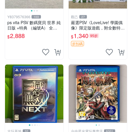
Y8379576366
觀己
103
27
ps vita PSV 數碼寶貝 世界 純
嚴選PSV《LoveLive! 學園偶
日版 +特典 （編號A） 全新
像》限定版遊戲，附全數特典
未拆
收藏必備 School Idol Paradis
2,888
1,340
95折
$
$
e Vol.1 特典 PSV 游樂機
折扣碼
古玩基地
台中星光電玩專賣店
32
6301