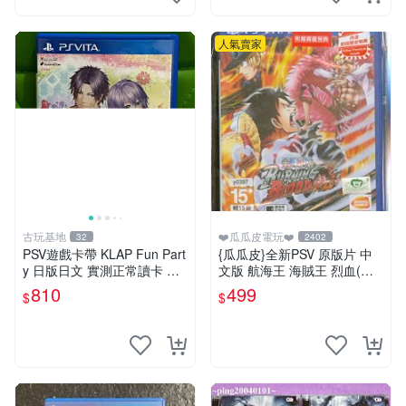
人氣賣家
古玩基地
❤️瓜瓜皮電玩❤️
32
2402
PSV遊戲卡帶 KLAP Fun Part
{瓜瓜皮}全新PSV 原版片 中
y 日版日文 實測正常讀卡 正
文版 航海王 海賊王 烈血(內
品二手 游玩收藏 12年老機 九
附初回特點-不清楚有沒有過
810
499
$
$
成新 整體成色佳 KLAP Fun
期)(遊戲都有回收)
Party