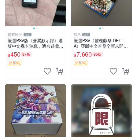
嘉藏珍品
觀己
12
27
嚴選PSV版《蒼翼默示錄》港
嚴選PSV《靈魂獻祭 DELT
版中文裸卡遊戲，適合遊戲收
A》亞版中文首發全新未開封
藏 蒼翼默示錄 PSV 港版 獨玩
遊戲/software/game 新臺版
450
7,660
87折
95折
$
$
PS Vita 游戲
折扣碼
折扣碼