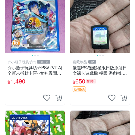
☆小瓶子玩具坊☆
嘉藏珍品
10088
12
☆小瓶子玩具坊☆PSV (VITA)
嚴選PSV遊戲極限日版原裝日
全新未拆封卡匣--女神異聞錄
文裸卡遊戲機 極限 游戲機 P
3 月夜熱舞 中文版
SV
1,490
650
91折
$
$
折扣碼