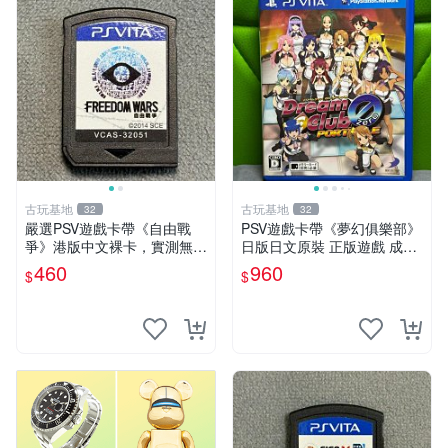
古玩基地
古玩基地
32
32
嚴選PSV遊戲卡帶《自由戰
PSV遊戲卡帶《夢幻俱樂部》
爭》港版中文裸卡，實測無
日版日文原裝 正版遊戲 成色
誤！僅限Sony PSP機器運
如圖實況保真 PSV遊戲 日版
460
960
$
$
行，其他無法使用。單次購兩
PS 測試無誤 美品保證
張以上享優惠。 自由戰爭 PS
P 港版 卡帶