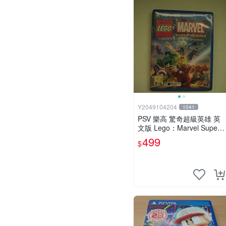
Y2049104204
1041
PSV 樂高 驚奇超級英雄 英
文版 Lego：Marvel Super
Heroes
499
$