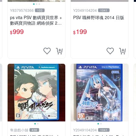
Y8379576366
Y2049104204
103
1041
ps vita PSV 數碼寶貝世界 +
PSV 職棒野球魂 2014 日版
數碼寶貝物語 網絡偵探 2片
組 純日版 （編號19）
999
199
$
$
隼遊戲小舖
Y2049104204
438
1041