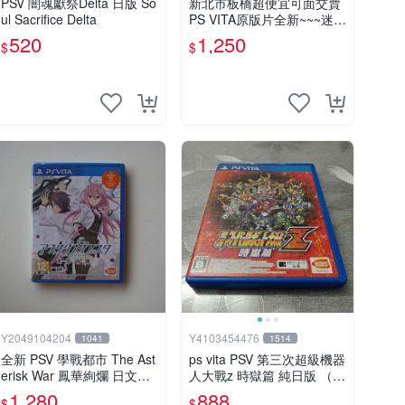
PSV 闇魂獻祭Delta 日版 So
新北市板橋超便宜可面交賣
ul Sacrifice Delta
PS VITA原版片全新~~~迷宮
旅人2 王立圖書館與魔物封
520
1,250
$
$
印~~~便宜賣
Y2049104204
Y4103454476
1041
1514
全新 PSV 學戰都市 The Ast
ps vita PSV 第三次超級機器
erisk War 鳳華絢爛 日文版
人大戰z 時獄篇 純日版 （編
(內含初回限定特典 )
號8）
1,280
888
$
$