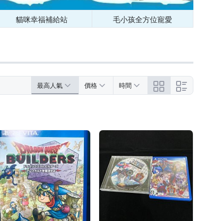
貓咪幸福補給站
毛小孩全方位寵愛
最高人氣
價格
時間