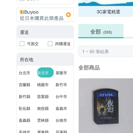
3C家電精選
全部
運送
(333)
可面交
跨國運送
1 ~ 60 筆結果
所在地
全部商品
台北市
新北市
基隆市
宜蘭縣
桃園市
新竹市
新竹縣
苗栗縣
台中市
彰化縣
南投縣
嘉義市
嘉義縣
雲林縣
台南市
高雄市
屏東縣
花蓮縣