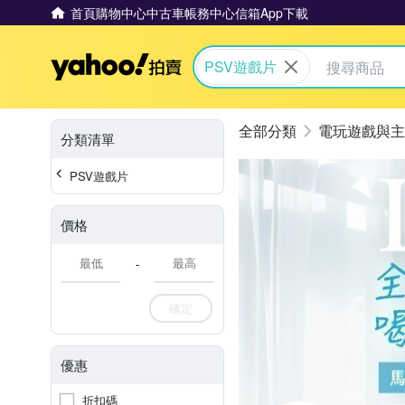
首頁
購物中心
中古車
帳務中心
信箱
App下載
Yahoo拍賣
PSV遊戲片
電玩遊戲與主
分類清單
PSV遊戲片
價格
-
確定
優惠
折扣碼