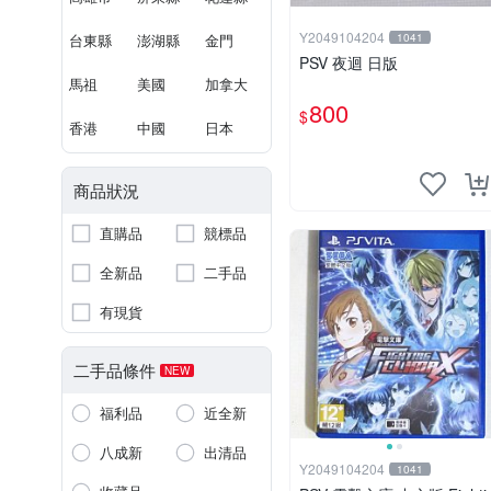
Y2049104204
台東縣
澎湖縣
金門
1041
PSV 夜迴 日版
馬祖
美國
加拿大
800
$
香港
中國
日本
商品狀況
直購品
競標品
全新品
二手品
有現貨
二手品條件
NEW
福利品
近全新
八成新
出清品
Y2049104204
1041