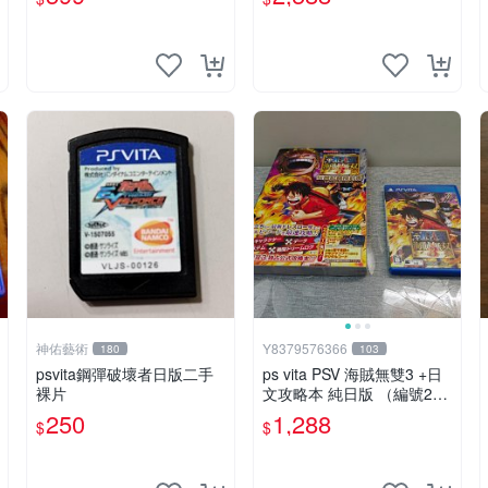
神佑藝術
Y8379576366
180
103
psvita鋼彈破壞者日版二手
ps vita PSV 海賊無雙3 +日
裸片
文攻略本 純日版 （編號2
1）
250
1,288
$
$