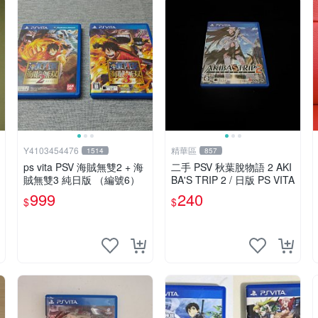
Y4103454476
精華區
1514
857
ps vita PSV 海賊無雙2 + 海
二手 PSV 秋葉脫物語 2 AKI
賊無雙3 純日版 （編號6）
BA'S TRIP 2 / 日版 PS VITA
999
240
$
$