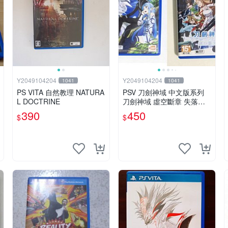
Y2049104204
Y2049104204
1041
1041
PS VITA 自然教理 NATURA
PSV 刀劍神域 中文版系列
L DOCTRINE
刀劍神域 虛空斷章 失落之
歌
390
450
$
$