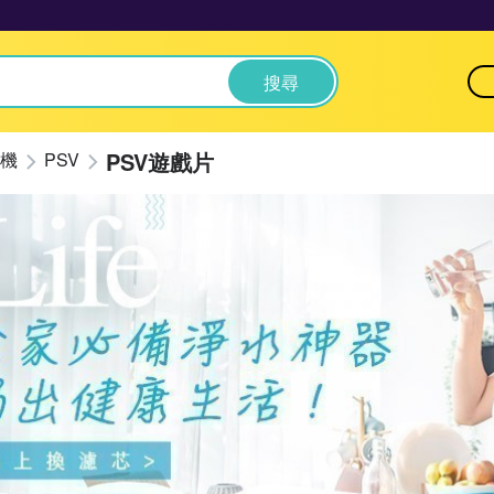
搜尋
PSV遊戲片
機
PSV