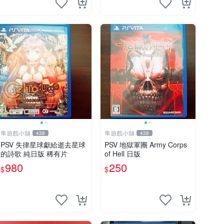
隼遊戲小舖
隼遊戲小舖
438
438
PSV 失律星球獻給逝去星球
PSV 地獄軍團 Army Corps
的詩歌 純日版 稀有片
of Hell 日版
980
250
$
$