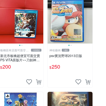
板橋區有店面可面交高
神佑藝術
10552
180
價回收電玩
新北市板橋超便宜可面交賣
psv實況野球2013日版
PS VITA原版片~~刀劍神域
虛空斷章 中文版~~實體店面
200
250
$
$
可面交