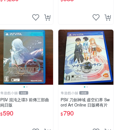
隼遊戲小舖
隼遊戲小舖
438
438
PSV 混沌之環3 前傳三部曲
PSV 刀劍神域 虛空幻界 Sw
純日版
ord Art Online 日版稀有片
590
790
$
$