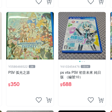
Y0586466522
Y4103454476
26
1514
PSV 弧光之源
ps vita PSV 初音未來 純日
版 （編號10）
350
688
$
$