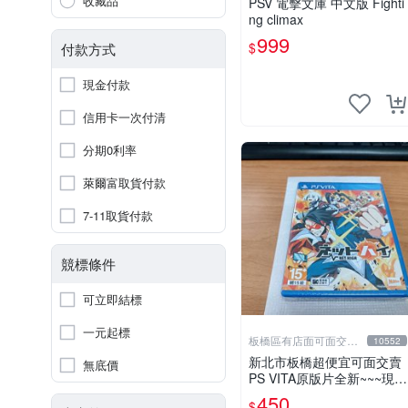
收藏品
PSV 電擊文庫 中文版 Fighti
ng climax
999
$
付款方式
現金付款
信用卡一次付清
分期0利率
萊爾富取貨付款
7-11取貨付款
競標條件
可立即結標
一元起標
板橋區有店面可面交高
10552
價回收電玩
新北市板橋超便宜可面交賣
無底價
PS VITA原版片全新~~~現充
爆死 NET HIGH~~~便宜賣
450
$