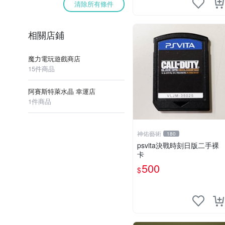
清除所有條件
相關店鋪
魔力電玩遊戲商店
15件商品
阿賽斯特萊水晶 幸運店
1件商品
神佑藝術
180
psvita決戰時刻日版二手裸
卡
500
$