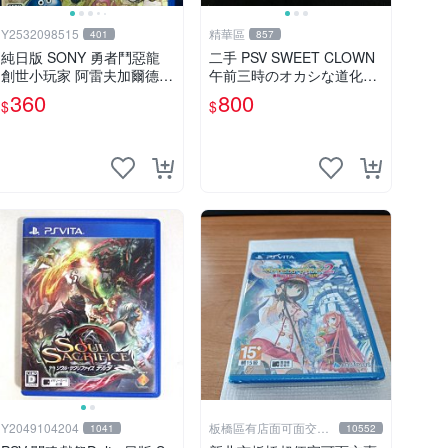
Y2532098515
精華區
401
857
純日版 SONY 勇者鬥惡龍
二手 PSV SWEET CLOWN
創世小玩家 阿雷夫加爾德復
午前三時のオカシな道化師
興記9成新盒裝完整現貨馬
含預約特典CD / 日版 午前
360
800
$
$
上出
三時的怪異小丑
Y2049104204
板橋區有店面可面交高
1041
10552
價回收電玩