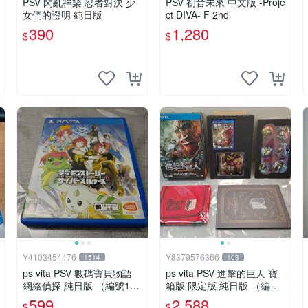
PSV 閃亂神樂 忍者對決 少
PSV 初音未來 中文版 -Proje
女們的證明 純日版
ct DIVA- F 2nd
390
1,280
$
$
Y4103454476
Y8379576366
1514
103
ps vita PSV 數碼寶貝物語
ps vita PSV 進擊的巨人 寶
網絡偵探 純日版 （編號1
箱版 限定版 純日版 （編號1
1）
8）
599
2,588
$
$