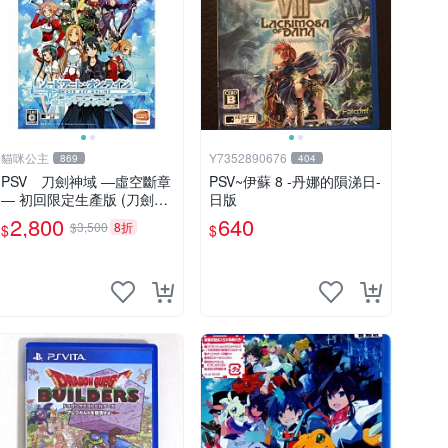
貓咪公主
Y7352890676
869
404
PSV 刀劍神域 ―虛空斷章
PSV~伊蘇 8 -丹娜的隕涕日-
― 初回限定生產版 (刀劍神
日版
域 虛空斷章 限定版) 純日
2,800
640
$3,500
8折
$
$
版 全新品