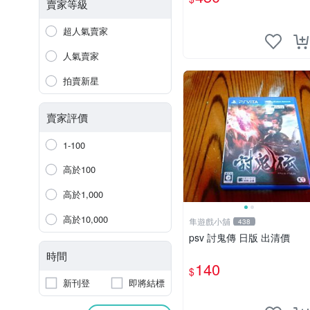
賣家等級
超人氣賣家
人氣賣家
拍賣新星
賣家評價
1-100
高於100
高於1,000
高於10,000
隼遊戲小舖
438
psv 討鬼傳 日版 出清價
時間
140
$
新刊登
即將結標