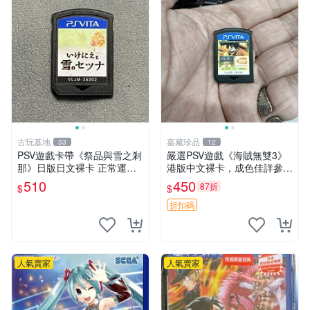
古玩基地
嘉藏珍品
33
12
PSV遊戲卡帶《祭品與雪之剎
嚴選PSV遊戲《海賊無雙3》
那》日版日文裸卡 正常運行
港版中文裸卡，成色佳詳參照
限索尼PSV機器專用 避免誤
照片 製作畫面重制 動作遊戲
510
450
87折
$
$
買 祭品 雪之剎那 PSV
PS3版 動作游戲 無雙系列
折扣碼
人氣賣家
人氣賣家