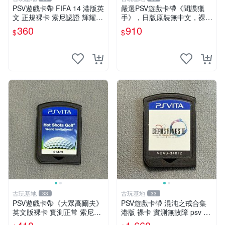
PSV遊戲卡帶 FIFA 14 港版英
嚴選PSV遊戲卡帶《間諜獵
文 正規裸卡 索尼認證 輝耀推
手》，日版原裝無中文，裸卡
薦 只限原機運行 多購享折 上
狀態保真，金手指微瑕，實測
360
910
$
$
百張可惠 FIFA 14 PSV 港文
完美兼容。限量收藏推薦！ p
卡帶 唯一平
sv游戲 卡帶 間諜獵手
古玩基地
古玩基地
33
33
PSV遊戲卡帶《大眾高爾夫》
PSV遊戲卡帶 混沌之戒合集
英文版裸卡 實測正常 索尼PS
港版 裸卡 實測無故障 psv 測
V獨家適用 大眾高爾夫 PSV
試正常 港版合集