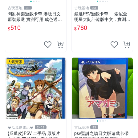
古玩基地
古玩基地
33
33
閃亂神樂遊戲卡帶 港版日文
嚴選PSV遊戲卡帶──索尼全
原裝嚴選 實測可用 成色透明
明星大亂斗港版中文，實測性
保証 正常玩耍無問題 閃亂神
能佳，成色如圖，確保收到同
510
760
$
$
樂 港版 日文 卡帶 港行
款。拍前請查收詳情，售出商
品概不退換。 psv 游戲 卡帶
人氣賣家
❤️瓜瓜皮電玩❤️
古玩基地
2402
33
{瓜瓜皮}PSV 二手品 原版片
psv聖誕之吻日文版遊戲卡帶