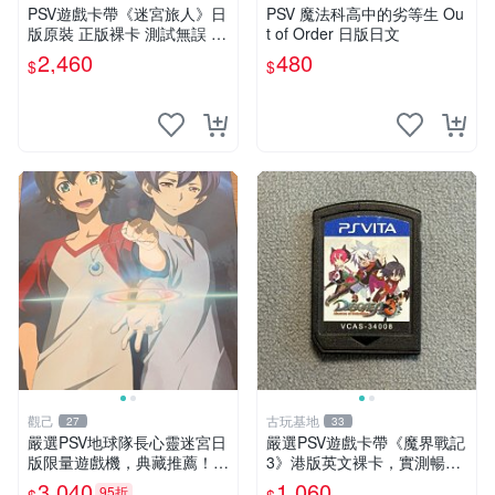
PSV遊戲卡帶《迷宮旅人》日
PSV 魔法科高中的劣等生 Ou
版原裝 正版裸卡 測試無誤 ps
t of Order 日版日文
v 卡帶 迷宮旅人
2,460
480
$
$
觀己
古玩基地
27
33
嚴選PSV地球隊長心靈迷宮日
嚴選PSV遊戲卡帶《魔界戰記
版限量遊戲機，典藏推薦！Ni
3》港版英文裸卡，實測暢玩
ntendo掌上型遊戲 心靈迷宮
無障礙，限索尼PSV機器運行
3,040
1,060
95折