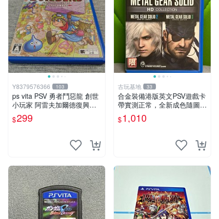
Y8379576366
古玩基地
103
33
ps vita PSV 勇者鬥惡龍 創世
合金裝備港版英文PSV遊戲卡
小玩家 阿雷夫加爾德復興記
帶實測正常，全新成色隨圖確
純日版 （編號15）
認，嚴選 giochi 光盞 游戲
299
1,010
$
$