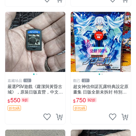
嘉藏珍品
觀己
12
27
嚴選PSV遊戲《蘿潔與黃昏古
超女神信仰諾瓦露特典設定原
城》，原裝日版直營，中文簡
畫集 日版全新未拆封 特別推
體字顯示 蘿潔 黃昏 古城
薦 收藏必備 PSV 游戲 發售限
550
750
9折
92折
$
$
定 原創漫畫 限量版 PSV 游戲
超女神信仰諾瓦露 原畫集 日
折扣碼
折扣碼