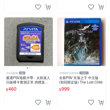
跡，實物圖可查，歡迎細心評
估。古董級遊戲限量收
古玩基地
Y2049104204
33
1041
嚴選PSV遊戲卡帶 - 太鼓達人
全新PSV 失落之子 中文版
日版裸卡實測正常 肉體直銷
(初回限定版) The Lost Child
Sony官方認證 太鼓達人 PSV
460
999
$
$
日版裸卡 測試無誤 PSV機專
屬遊戲 即時下載享優惠