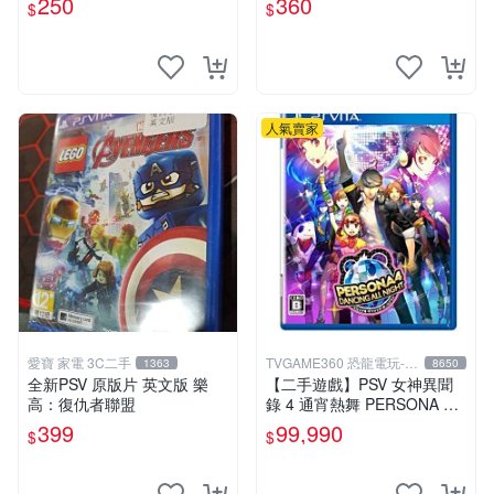
250
360
$
$
如圖確認再拍 仙境傳說 奧德
賽 PSV 港版
人氣賣家
愛寶 家電 3C二手
TVGAME360 恐龍電玩-台
1363
8650
中店
全新PSV 原版片 英文版 樂
【二手遊戲】PSV 女神異聞
高：復仇者聯盟
錄 4 通宵熱舞 PERSONA 4 D
ANCING ALL NIGHT 日文版
399
99,990
$
$
台中恐龍