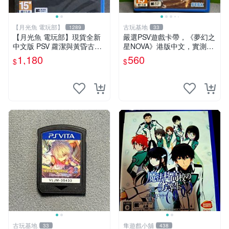
【月光魚 電玩部】
古玩基地
1289
33
【月光魚 電玩部】現貨全新
嚴選PSV遊戲卡帶，《夢幻之
中文版 PSV 蘿潔與黃昏古城
星NOVA》港版中文，實測狀
亞版中文一般版 亞洲中文版
況佳，詳情見圖，請確認成色
1,180
560
$
$
再拍下。拍賣無退機制，詳情
請慎閱拍前須知。 夢幻之星
港版 游戲
古玩基地
隼遊戲小舖
33
438