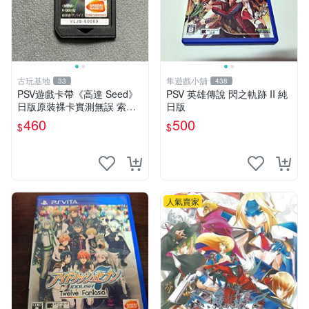
古玩基地
隼遊戲小舖
33
438
PSV遊戲卡帶《高達 Seed》
PSV 英雄傳說 閃之軌跡 II 純
日版原裝裸卡實測無誤 索尼
日版
專機獨享嚴選推薦 psv 高達
460
500
$
$
無誤卡帶
人氣賣家