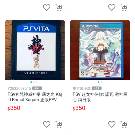
Y2532098515
隼遊戲小舖
401
438
PSV神咒神威神樂 曙之光 Kaj
PSV 超女神信仰: 諾瓦 激神黑
iri Kamui Kagura 正版PSV專
心 純日版
用裸裝9成新現貨馬上出
350
350
$
$