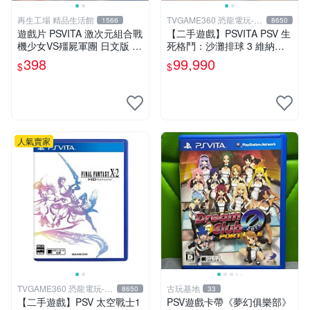
再生工場 精品生活館
TVGAME360 恐龍電玩-台
1566
8650
中店
遊戲片 PSVITA 激次元組合戰
【二手遊戲】PSVITA PSV 生
機少女VS殭屍軍團 日文版 再
死格鬥：沙灘排球 3 維納斯
生工場 01
中文版【台中恐龍電玩】
398
99,990
$
$
人氣賣家
TVGAME360 恐龍電玩-台
古玩基地
8650
33
中店
【二手遊戲】PSV 太空戰士1
PSV遊戲卡帶《夢幻俱樂部》