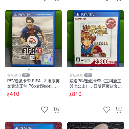
古玩基地
古玩基地
33
33
PSV遊戲卡帶 FIFA 13 港版英
嚴選PSV遊戲卡帶《王與魔王
文實測正常 PS5盒壓痕有圖
與七公主》，日版原廠封套，
可驗收 FIFA 13 PSV 港版 游
雙面精美封面，實測暢玩無障
410
810
$
$
玩無問題 PSV FIFA 13 港版
礙。久藏家中，輕微使用痕
英文
跡，實物圖可查，歡迎細心評
估。古董級遊戲限量收