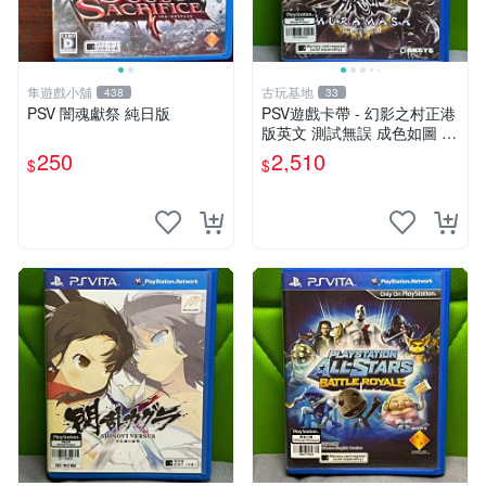
隼遊戲小舖
古玩基地
438
33
PSV 闇魂獻祭 純日版
PSV遊戲卡帶 - 幻影之村正港
版英文 測試無誤 成色如圖 唯
美收藏推薦 幻影之村 正版PS
250
2,510
$
$
V 港版卡帶 成色保證 村正 港
版 PSV 港版游戲