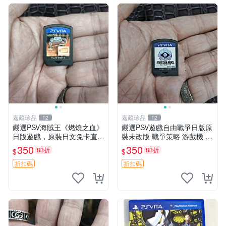
嘉藏珍品
嘉藏珍品
12
12
嚴選PSV海賊王《燃燒之血》
嚴選PSV遊戲自由戰爭日版原
日版遊戲，原裝日文免卡直玩
裝未改版 戰爭策略 游戲機 遊
海賊王 PSV 測試版 游戲
玩好物
350
350
83折
83折
$
$
折扣碼
折扣碼