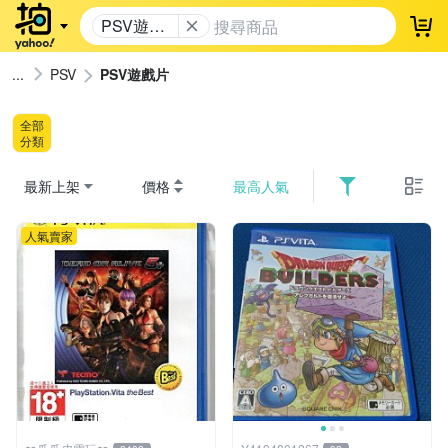
PSV遊戲
登
片
PSV
PSV遊戲片
全部
分類
最新上架
價格
最高人氣
人氣賣家