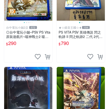
台中電玩小舖2店
★☆鏡音王國☆★
572
104
◎台中電玩小舖~PSV PS Vita
PS VITA PSV 英雄傳說 閃之
原裝遊戲片~噬神戰士2 噬神
軌跡 II 閃之軌跡2 二代 2代
者2 ~290
亞版 中文版 FALCOM 閃軌
290
790
$
$