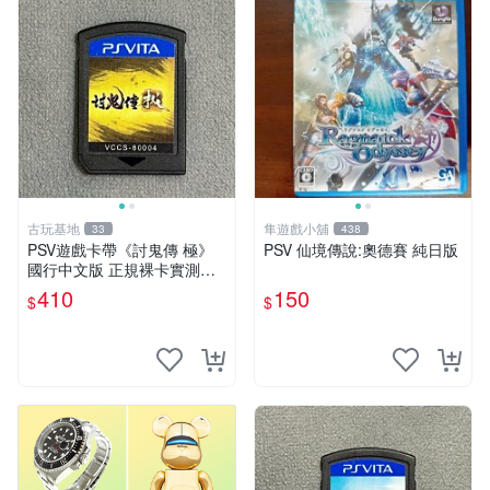
古玩基地
隼遊戲小舖
33
438
PSV遊戲卡帶《討鬼傳 極》
PSV 仙境傳說:奧德賽 純日版
國行中文版 正規裸卡實測無
誤 索尼官方認證 減價促銷 訂
410
150
$
$
購越早越劃算 討鬼傳 極 PSV
國行