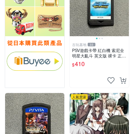
古玩基地
33
PSV遊戲卡帶 紅白機 索尼全
明星大亂斗 英文版 裸卡 正常
運行 限索尼PSV機器 全明星
410
$
大亂斗 PSV 卡帶 智能機器限
定
人氣賣家