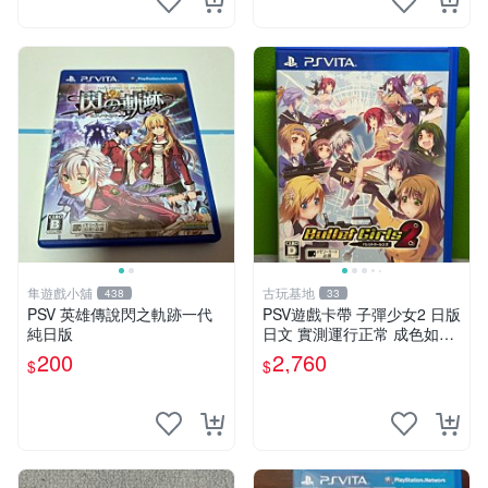
隼遊戲小舖
古玩基地
438
33
PSV 英雄傳說閃之軌跡一代
PSV遊戲卡帶 子彈少女2 日版
純日版
日文 實測運行正常 成色如圖
售時不退 子彈少女 PSV 游戲
200
2,760
$
$