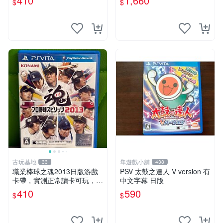
410
1,660
$
$
卡帶 游戲機專用
古玩基地
隼遊戲小舖
33
438
職業棒球之魂2013日版游戲
PSV 太鼓之達人 V version 有
卡帶，實測正常讀卡可玩，少
中文字幕 日版
量包裝壓痕，適合收藏家嚴選
410
590
$
$
職業棒球 2013 日版 游戲卡
帶 收藏