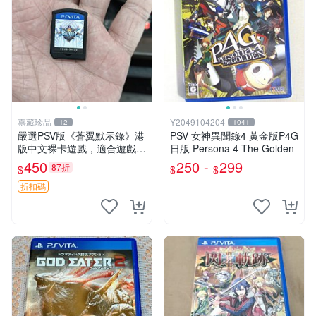
嘉藏珍品
Y2049104204
12
1041
嚴選PSV版《蒼翼默示錄》港
PSV 女神異聞錄4 黃金版P4G
版中文裸卡遊戲，適合遊戲收
日版 Persona 4 The Golden
藏 蒼翼默示錄 PSV 港版 獨玩
450
250 -
299
87折
$
$
$
折扣碼