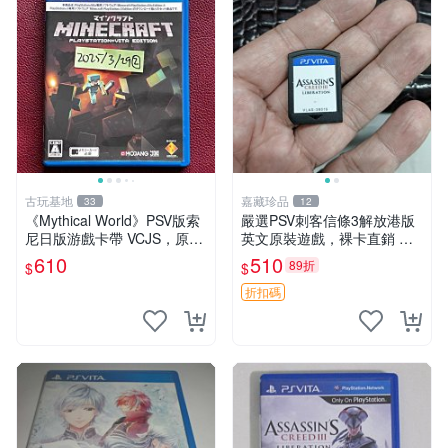
古玩基地
嘉藏珍品
33
12
《Mythical World》PSV版索
嚴選PSV刺客信條3解放港版
尼日版游戲卡帶 VCJS，原裝
英文原裝遊戲，裸卡直銷 刺
進口帶全盒說明書，支持主機
客信條3 游戲 港版游戲
610
510
89折
$
$
運行。Mythical World PSV
游戲 卡
折扣碼