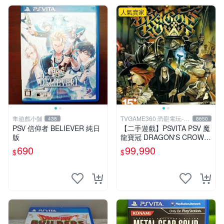
人氣賣家
隼遊戲小舖
TVGAME360 恐龍電玩-台
438
8650
中店
PSV 信仰者 BELIEVER 純日
【二手遊戲】PSVITA PSV 魔
版
龍寶冠 DRAGON'S CROWN
中文版【台中恐龍電玩】
690
99,990
$
$