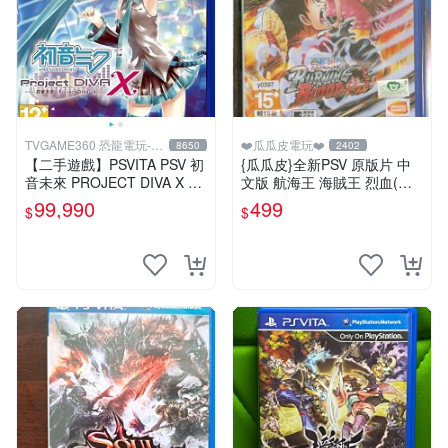
TVGAME360 恐龍電玩-台
❤️瓜瓜皮電玩❤️
8650
2402
中店
【二手遊戲】PSVITA PSV 初
{瓜瓜皮}全新PSV 原版片 中
音未來 PROJECT DIVA X 名
文版 航海王 海賊王 烈血(內
伶計畫X 中文版【台中恐龍電
附初回特點-不清楚有沒有過
99,990
499
$
$
玩】
期)(遊戲都有回收)