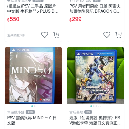
❤️瓜瓜皮電玩❤️
Y4194801267
2402
92
{瓜瓜皮}PSV 二手品 原版片
PSV 用者鬥惡龍 日版 阿雷夫
中文版 生死格鬥5 PLUS Dea
加爾德復興記 DRAGON QU
d or Alive 5(遊戲都有回收)
ES
550
299
$
$
近期銷量3件
隼遊戲小舖
古玩基地
438
33
PSV 靈偶異界 MIND ≒ 0 日
港版《仙境傳說 奧德賽》PS
文版
V游戲卡帶 港版日文實測正常
玩 盒子有輕微歲月痕跡 成色