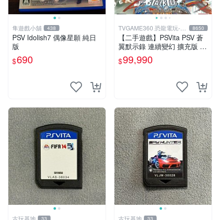
隼遊戲小舖
TVGAME360 恐龍電玩-台
438
8650
中店
PSV Idolish7 偶像星願 純日
【二手遊戲】PSVita PSV 蒼
版
翼默示錄 連續變幻 擴充版 亞
洲日文版【台中恐龍電玩】
690
99,990
$
$
古玩基地
古玩基地
33
33