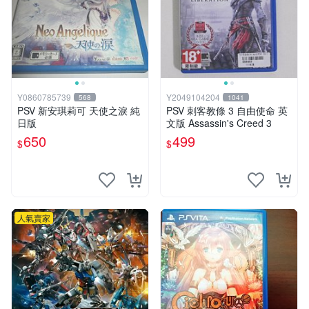
Y0860785739
Y2049104204
568
1041
PSV 新安琪莉可 天使之淚 純
PSV 刺客教條 3 自由使命 英
日版
文版 Assassin's Creed 3
650
499
$
$
人氣賣家