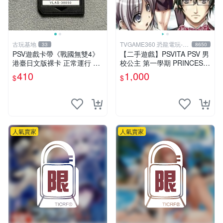
古玩基地
TVGAME360 恐龍電玩-台
33
8650
中店
PSV遊戲卡帶《戰國無雙4》
【二手遊戲】PSVITA PSV 男
港臺日文版裸卡 正常運行 臺
校公主 第一學期 PRINCESS
灣索尼專用 游戲機械玩不了
DAYS 日文版【台中恐龍電
410
1,000
$
$
戰國無雙 4 PSV 港版 卡帶 無
玩】
雙4 PSV卡帶 港臺
人氣賣家
人氣賣家