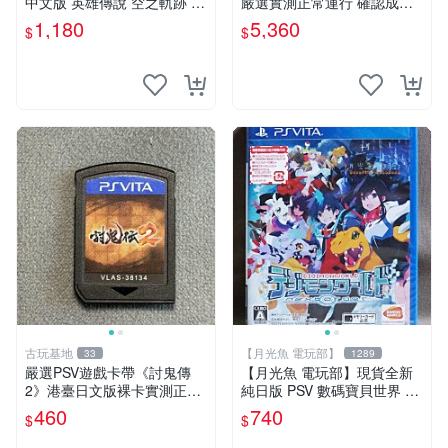
中文版 英雄傳說 空之軌跡 F
嚴選實測正常運行 確認成色
C Evolution(遊戲都有回收)
拍下即發 聖誕之吻 日文 psv
1,180
5,360
$
$
游戲
古玩基地
【月光魚 電玩部】
33
1289
嚴選PSV遊戲卡帶《討鬼傳
【月光魚 電玩部】現貨全新
2》港臺日文版裸卡實測正常
純日版 PSV 數碼寶貝世界 ne
全新套裝，只限PSV機玩 討
xt 0rder 日版日文
460
740
$
$
鬼傳2 PSV 港臺 日文 裸卡