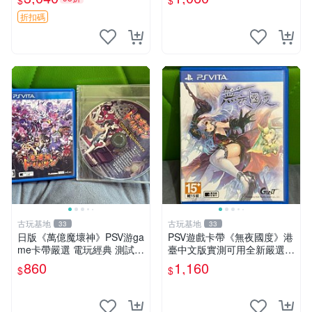
$
$
PSV 地球隊長 日本版本 當代
psv 港版 魔界戰記3
遊戲機 PSV 地球隊長 心靈
折扣碼
古玩基地
古玩基地
33
33
日版《萬億魔壞神》PSV游ga
PSV遊戲卡帶《無夜國度》港
me卡帶嚴選 電玩經典 測試正
臺中文版實測可用全新嚴選成
常 完整遊戲內容 附贈未拆封
色如圖可放心購買 無夜國度
860
1,160
$
$
音樂CD 萬億魔壞神 PSV 游g
PSV 港臺中文 游戲卡帶
ame 卡帶 音樂CD 使用