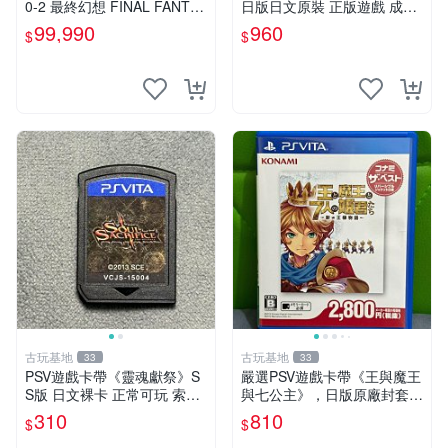
0-2 最終幻想 FINAL FANTAS
日版日文原裝 正版遊戲 成色
Y 10 X-2 FF 中文版 【台中恐
如圖實況保真 PSV遊戲 日版
99,990
960
$
$
龍電玩】
PS 測試無誤 美品保證
古玩基地
古玩基地
33
33
PSV遊戲卡帶《靈魂獻祭》S
嚴選PSV遊戲卡帶《王與魔王
S版 日文裸卡 正常可玩 索尼
與七公主》，日版原廠封套，
專用 不退不換 次數買兩送一
雙面精美封面，實測暢玩無障
310
810
$
$
靈魂獻祭 PSP-VITA PSVita
礙。久藏家中，輕微使用痕