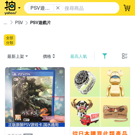
PSV遊戲
登
片
PSV
PSV遊戲片
全部
分類
最新上架
價格
最高人氣