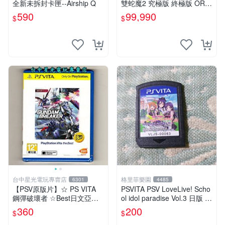
全新未拆封卡匣--Airship Q
雙蛇魔2 究極版 終極版 ORO
CHI 2 II ULTIMATE 中文版
590
99,990
$
$
台中
台中星光電玩專賣店
格里菲樂園
6301
4485
【PSV原版片】☆ PS VITA
PSVITA PSV LoveLive! Scho
鋼彈破壞者 ☆Best日文亞版
ol idol paradise Vol.3 日版 裸
全新品【特價優惠】台中星光
卡
360
200
$
$
電玩