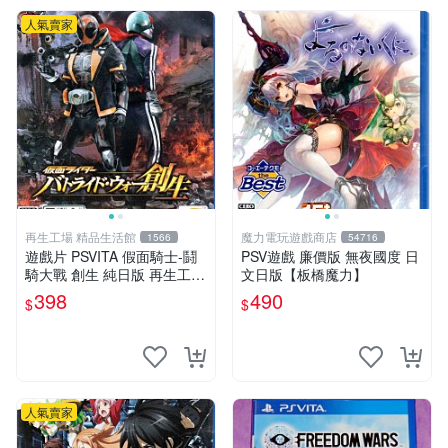
人氣賣家
再生工場 精品生活館
魔力電玩遊戲商店
1566
54716
遊戲片 PSVITA 假面騎士-鬪
PSV遊戲 廉價版 無夜國度 日
騎大戰 創生 純日版 再生工場
文日版【板橋魔力】
01
398
490
$
$
人氣賣家