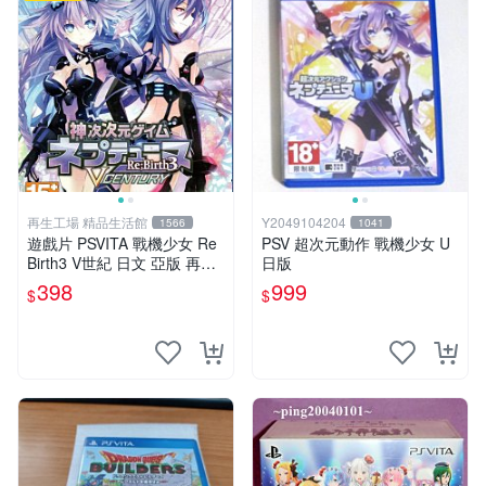
再生工場 精品生活館
Y2049104204
1566
1041
遊戲片 PSVITA 戰機少女 Re
PSV 超次元動作 戰機少女 U
Birth3 V世紀 日文 亞版 再生
日版
工場 01
398
999
$
$