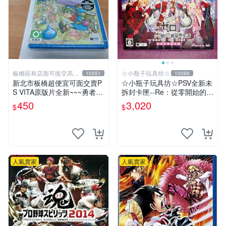
板橋區有店面可面交高價
☆小瓶子玩具坊☆
10551
10088
回收電玩
新北市板橋超便宜可面交賣P
☆小瓶子玩具坊☆PSV全新未
S VITA原版片全新~~~勇者鬥
拆封卡匣--Re：從零開始的異
惡龍 創世小玩家~~~便宜賣
世界生活 DEATH OR KISS
450
3,020
$
$
限定版 (日版)
人氣賣家
人氣賣家