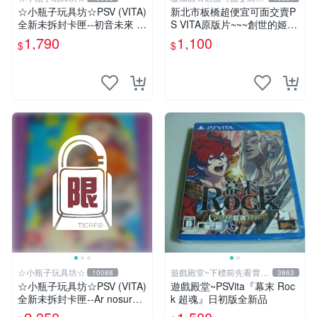
回收電玩
☆小瓶子玩具坊☆PSV (VITA)
新北市板橋超便宜可面交賣P
全新未拆封卡匣--初音未來 名
S VITA原版片~~~創世的姬君
伶計畫X 中文版+特典--Aime
~~~另有主機昇級及修理的服
1,790
1,100
$
$
卡
務喔
☆小瓶子玩具坊☆
遊戲殿堂~下標前先看賣場
10088
3863
關於我
☆小瓶子玩具坊☆PSV (VITA)
遊戲殿堂~PSVita『幕末 Roc
全新未拆封卡匣--Ar nosurge
k 超魂』日初版全新品
PLUS 獻給誕生之星的祈禱詩