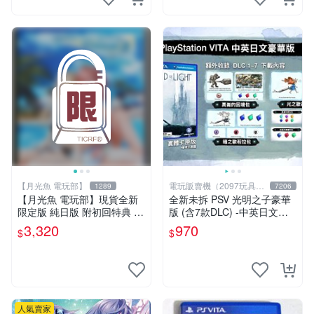
【月光魚 電玩部】
電玩販賣機（2097玩具公
1289
7206
仔舖
【月光魚 電玩部】現貨全新
全新未拆 PSV 光明之子豪華
限定版 純日版 附初回特典 P
版 (含7款DLC) -中英日文亞
SV 生死格鬥：沙灘排球 3 維
版- Child of Light
3,320
970
$
$
納斯 典藏版 日版日文
人氣賣家