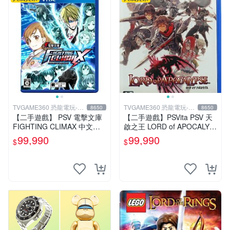
TVGAME360 恐龍電玩-台
TVGAME360 恐龍電玩-台
8650
8650
中店
中店
【二手遊戲】 PSV 電擊文庫
【二手遊戲】PSVita PSV 天
FIGHTING CLIMAX 中文版
啟之王 LORD of APOCALYP
【台中恐龍電玩】
SE 亞洲日文版 【台中恐龍電
99,990
99,990
$
$
玩】