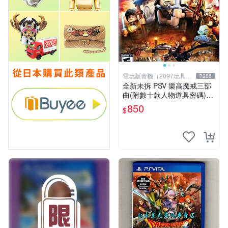
電玩販賣機（2097玩具公
7206
仔舖
全新未拆 PSV 樂高魔戒三部
曲(附數十款人物道具密碼)Le
go The Lord of the Rings-英
850
$
文美版-