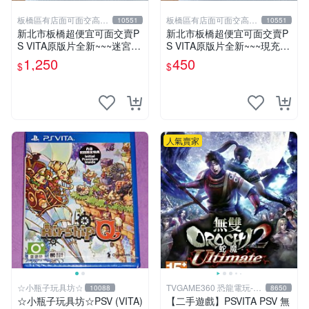
板橋區有店面可面交高價
板橋區有店面可面交高價
10551
10551
回收電玩
回收電玩
新北市板橋超便宜可面交賣P
新北市板橋超便宜可面交賣P
S VITA原版片全新~~~迷宮旅
S VITA原版片全新~~~現充爆
人2 王立圖書館與魔物封印~~
死 NET HIGH~~~便宜賣
1,250
450
$
$
~便宜賣
人氣賣家
☆小瓶子玩具坊☆
TVGAME360 恐龍電玩-台
10088
8650
中店
☆小瓶子玩具坊☆PSV (VITA)
【二手遊戲】PSVITA PSV 無