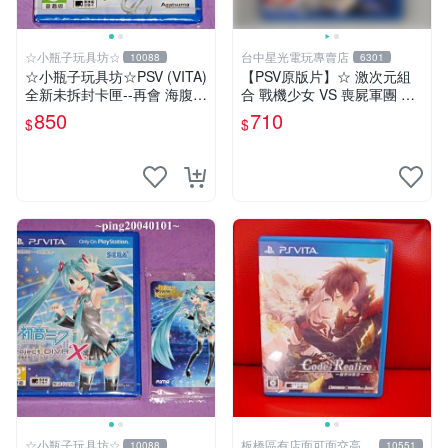
☆小瓶子玩具坊☆
台中星光電玩專賣店
10088
6301
☆小瓶子玩具坊☆PSV (VITA)
【PSV原版片】☆ 激次元組
全新未拆封卡匣--再會 海腹川
合 戰機少女 VS 喪屍軍團 殭
背 閃
屍軍團 ☆中文版全新品【台
850
710
$
$
中星光電玩】
☆小瓶子玩具坊☆
板橋區有店面可面交高價
10088
10551