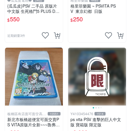
❤️瓜瓜皮電玩❤️
格里菲樂園
2402
4485
{瓜瓜皮}PSV 二手品 原版片
格里菲樂園 ~ PSVITA PS
中文版 生死格鬥5 PLUS Dea
V 東京幻都 日版
d or Alive 5(遊戲都有回收)
550
250
$
$
近期銷量3件
板橋區有店面可面交高價
Y4103454476
10551
1514
回收電玩
新北市板橋超便宜可面交賣P
ps vita PSV 進擊的巨人中文
S VITA原版片全新~~~魯弗蘭
版 寶箱版 限定版
的地下迷宮與魔女的旅團~~~