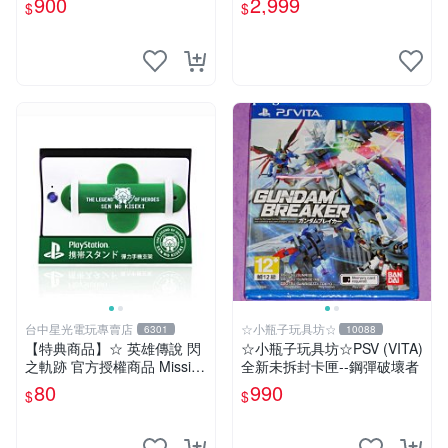
900
2,999
$
$
便宜賣
台中星光電玩專賣店
☆小瓶子玩具坊☆
6301
10088
【特典商品】☆ 英雄傳說 閃
☆小瓶子玩具坊☆PSV (VITA)
之軌跡 官方授權商品 Missi限
全新未拆封卡匣--鋼彈破壞者
定 彈力手機支架 ☆全新品
80
990
$
$
【特價優惠】台中星光電玩