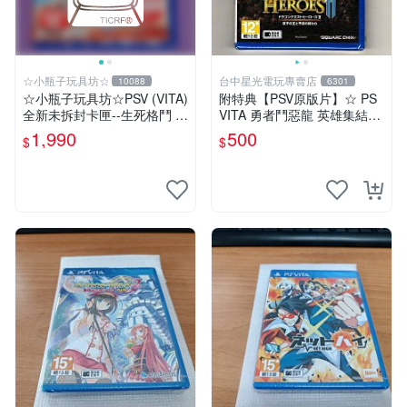
☆小瓶子玩具坊☆
台中星光電玩專賣店
10088
6301
☆小瓶子玩具坊☆PSV (VITA)
附特典【PSV原版片】☆ PS
全新未拆封卡匣--生死格鬥 沙
VITA 勇者鬥惡龍 英雄集結2
灘排球3 維納斯 (初回日版)
雙子之王與預言的終結 ☆日
1,990
500
$
$
文版全新品【台中星光電玩】