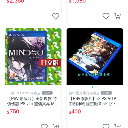
2,350
1,580
$
$
限定版
一樂 TV Game 專賣店
台中星光電玩專賣店
3575
6301
【PSV 原版片】全新現貨 特
【PSV原版片】☆ PS VITA
價優惠 PS vita 靈偶異界 MIN
刀劍神域 虛空斷章 ☆【中文
D≒0 亞日版 日文版【台中一
版 中古二手商品】台中星光
750
400
$
$
樂電玩】
電玩