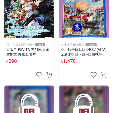
再生工場 精品生活館
☆小瓶子玩具坊☆
1566
10088
遊戲片 PSVITA 刀劍神域 虛
☆小瓶子玩具坊☆PSV (VITA)
空斷章 再生工場 01
全新未拆封卡匣--自由戰爭 中
文版
398
1,470
$
$