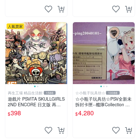
人氣賣家
再生工場 精品生活館
☆小瓶子玩具坊☆
1566
10088
遊戲片 PSVITA SKULLGIRLS
☆小瓶子玩具坊☆PSV全新未
2ND ENCORE 日文版 再生
拆封卡匣--艦隊Collection 改
工場 01
《艦隊收藏 改》限定版 (日
398
4,280
$
$
版) +特典--資料夾