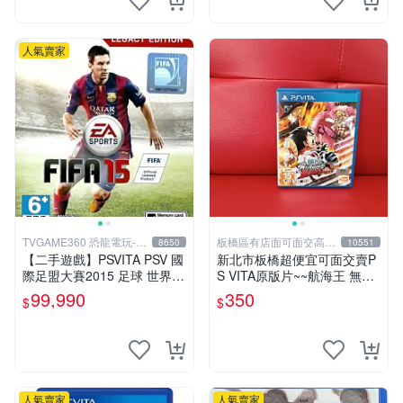
人氣賣家
TVGAME360 恐龍電玩-台
板橋區有店面可面交高價
8650
10551
中店
回收電玩
【二手遊戲】PSVITA PSV 國
新北市板橋超便宜可面交賣P
際足盟大賽2015 足球 世界盃
S VITA原版片~~航海王 無限
FIFA 15 英文版【台中恐龍電
世界 赤紅 中文版~~實體店面
99,990
350
$
$
玩】
可面交
人氣賣家
人氣賣家