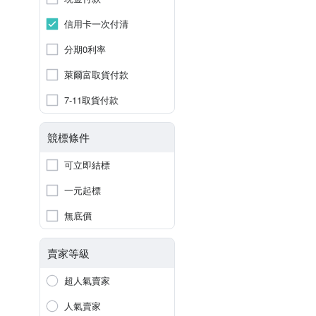
信用卡一次付清
分期0利率
萊爾富取貨付款
7-11取貨付款
競標條件
可立即結標
一元起標
無底價
賣家等級
超人氣賣家
人氣賣家