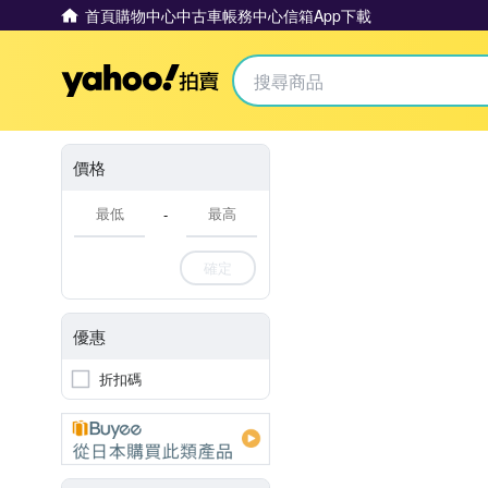
首頁
購物中心
中古車
帳務中心
信箱
App下載
Yahoo拍賣
價格
-
確定
優惠
折扣碼