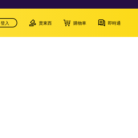
登入
賣東西
購物車
即時通