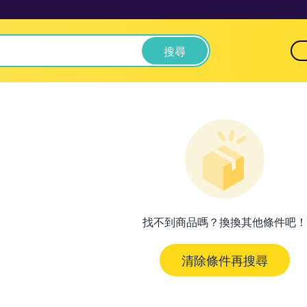
搜尋
找不到商品嗎？換換其他條件吧！
清除條件再搜尋