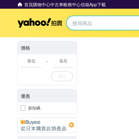
首頁
購物中心
中古車
帳務中心
信箱
App下載
Yahoo拍賣
價格
-
確定
優惠
折扣碼