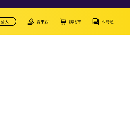
登入
賣東西
購物車
即時通