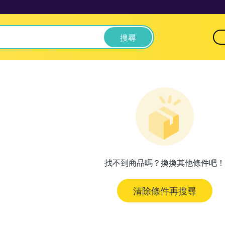
搜尋
找不到商品嗎？換換其他條件吧！
清除條件再搜尋