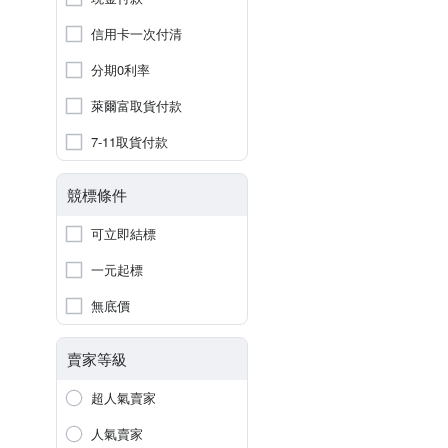
信用卡一次付清
分期0利率
萊爾富取貨付款
7-11取貨付款
競標條件
可立即結標
一元起標
無底價
賣家等級
超人氣賣家
人氣賣家