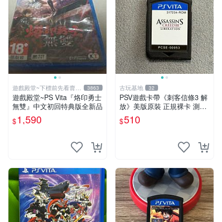
遊戲殿堂~下標前先看賣場
古玩基地
3863
32
關於我
遊戲殿堂~PS Vita『烙印勇士
PSV遊戲卡帶《刺客信條3 解
無雙』中文初回特典版全新品
放》美版原裝 正規裸卡 測試
順暢 索尼專用 不支持其他機
1,590
510
$
$
種 刺客信條3 解放 PSV 原裝
卡帶