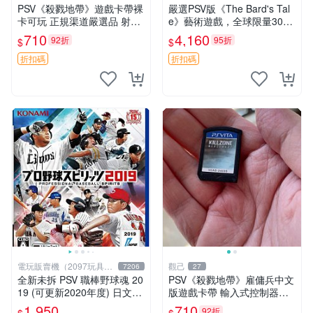
PSV《殺戮地帶》遊戲卡帶裸
嚴選PSV版《The Bard's Tal
卡可玩 正規渠道嚴選品 射擊
e》藝術遊戲，全球限量3000
愛好者推薦 收藏自用兩相宜
份全新未拆封 冰城傳奇 PSV
710
4,160
92折
95折
$
$
殺戮地帶 PSV 卡帶 射擊遊戲
vita The Bard's Tale red
折扣碼
折扣碼
電玩販賣機（2097玩具公
觀己
7206
27
仔舖
全新未拆 PSV 職棒野球魂 20
PSV《殺戮地帶》雇傭兵中文
19 (可更新2020年度) 日文日
版遊戲卡帶 輸入式控制器相
版 野球魂 棒球 Baseball Spiri
容 推薦 收藏 射擊遊戲 主機
1,950
710
92折