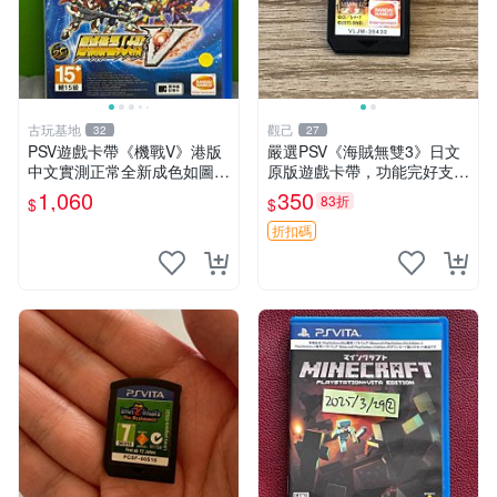
古玩基地
觀己
32
27
PSV遊戲卡帶《機戰V》港版
嚴選PSV《海賊無雙3》日文
中文實測正常全新成色如圖拍
原版遊戲卡帶，功能完好支持
前確認 psv 港版 中文版
主機 海賊無雙3 卡帶 PSV 主
1,060
350
83折
$
$
機 遊戲卡帶
折扣碼