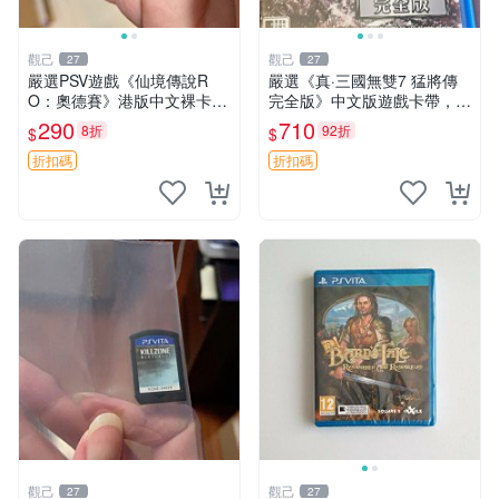
觀己
觀己
27
27
嚴選PSV遊戲《仙境傳說R
嚴選《真·三國無雙7 猛將傳
O：奧德賽》港版中文裸卡，
完全版》中文版遊戲卡帶，附
功能正常成色佳 仙境傳說RO
原裝包裝盒與說明書，功能完
290
710
8折
92折
$
$
奧德賽 港版
好，適合三國戰略玩家。PSV
ITA平臺專用。 真·三國無雙
折扣碼
折扣碼
三國題材
觀己
觀己
27
27