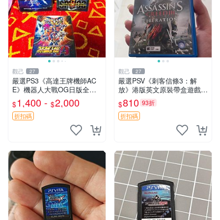
觀己
觀己
27
27
嚴選PS3《高達王牌機師AC
嚴選PSV《刺客信條3：解
E》機器人大戰OG日版全新
放》港版英文原裝帶盒遊戲，
未開封，附小冊子實拍圖 機
幾乎全新無損，卡帶包裝保存
1,400 -
2,000
810
93折
$
$
$
器人大戰 ACE OG 上左 上右
極佳，適合收藏。動作冒險
下 關鍵詞：機器人、高達、
類，支援PSV主機。英文版發
折扣碼
折扣碼
大戰
貨。 刺客信條3 解放