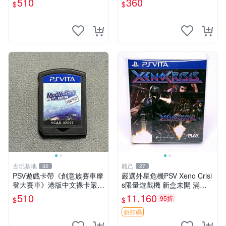
510
360
$
$
樂 港版 日文 卡帶 港行
百張可惠 FIFA 14 PSV 港文
卡帶 唯一平
古玩基地
觀己
32
27
PSV遊戲卡帶《創意族賽車摩
嚴選外星危機PSV Xeno Crisi
登大賽車》港版中文裸卡嚴選
s限量遊戲機 新盒未開 滿意
推薦，實測無誤跑順暢行。僅
保證 Xeno Crisis PSV 限量版
510
11,160
95折
$
$
限Sony PSP機器使用，其他
電玩新機 測試合格品
平臺無法運作。新單次購2張
折扣碼
起第2張優惠