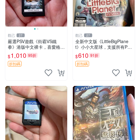
觀己
觀己
27
27
嚴選PSV遊戲《街霸VS鐵
全新中文版《LittleBigPlane
拳》港版中文裸卡，喜愛格鬥
t》小小大星球，支援所有PS
遊戲收藏推薦，全新未拆封嚴
V主機，動作冒險遊戲，多人
1,010
610
95折
91折
$
$
密封存。格鬥迷必備佳作。
連線對戰樂趣無窮，盒裝如
街霸 鉄拳 PSV 測試
新，適合收藏 小小大星球 PS
折扣碼
折扣碼
V