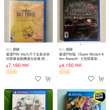
觀己
觀己
27
27
嚴選PSV vita大尺寸全新未拆
嚴選PSV版《Super Mutant A
封限量遊戲機適合收藏 限量
lien Assault》大型限量新品
PSVita 大尺寸 新機 獲得者專
正版未開封 電玩 專玩 PS Vit
7,160
4,150
95折
95折
$
$
屬收藏版
a 超級怪獸遊戲
折扣碼
折扣碼