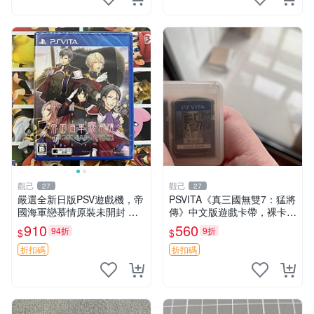
觀己
觀己
27
27
嚴選全新日版PSV遊戲機，帝
PSVITA《真三國無雙7：猛將
國海軍戀慕情原裝未開封 電
傳》中文版遊戲卡帶，裸卡未
玩 主題 測試
包裝，成色佳，功能良好，專
910
560
94折
9折
$
$
機兼容，即發，嚴選，適合收
藏 無包 軟硬體 正常
折扣碼
折扣碼