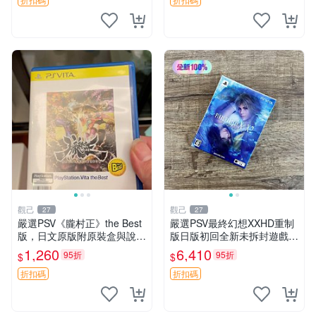
PSV 港版 5代 電腦
觀己
觀己
27
27
嚴選PSV《朧村正》the Best
嚴選PSV最終幻想XXHD重制
版，日文原版附原裝盒與說明
版日版初回全新未拆封遊戲合
書，成色近新，保存良好，遊
集 線玩 香港版
1,260
6,410
95折
95折
$
$
戲卡帶齊全且插拔頻率低，運
作順暢，推薦給喜愛PSV及日
折扣碼
折扣碼
版遊戲的您