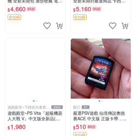
機 全新未開包 適合收藏 電玩
全新未開封嚴選商品 卡西歐
Vita 遊戲機 氣質機具 未拆封
電競耳機耳罩 PSV vita 耳機
4,660
5,160
95折
95折
$
$
娛樂機具
電競耳機
折扣碼
折扣碼
遊戲殿堂~下標前先看賣場
觀己
3863
27
關於我
遊戲殿堂~PS Vita『超級機器
嚴選PSV遊戲 仙境傳說奧德
人大戰 V』中文版全新品(內
賽ACE 中文版 正版卡帶，讀
含首批限定特典)
盤順暢 盤面乾淨 合適收藏或
1,980
510
89折
$
$
自用 PSV 主機 游戲卡帶 仙境
傳說
折扣碼