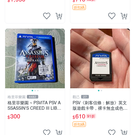
$
$
ts
玩家 必備 6149 擁抱戰場 游
戲卡帶
折扣碼
格里菲樂園
觀己
4482
27
格里菲樂園 ~ PSVITA PSV A
PSV《刺客信條：解放》英文
SSASSIN'S CREED III LIBE
版遊戲卡帶，裸卡無盒成色極
RATION 英文版
佳，功能正常支援PSV主機，
300
610
91折
$
$
經典動作冒險佳作推薦，收藏
黨必備 簽名限量 解放 PSV
折扣碼