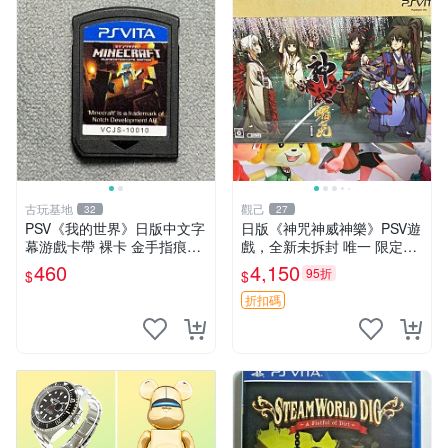
古玩基地
觀己
32
27
PSV《我的世界》日版中文字
日版《神咒神威神樂》PSV遊
幕游戲卡帶 裸卡 金手指痕跡
戲，全新未拆封 唯一 限定版
實測正常 索尼專用 卡帶遊戲
國內玩家推薦 測試過盒裝完
460
4,150
95折
$
$
我的世界 PSV 日文 中文字幕
好 如實拍圖 請查驗后再拍 下
買一送一
單即同意 不退不換 署之光 日
折扣碼
本原裝