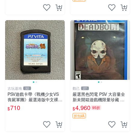
古玩基地
觀己
32
27
PSV遊戲卡帶《戰機少女VS
嚴選黑色閃電 PSV 大容量全
喪屍軍團》嚴選港版中文裸卡
新未開箱遊戲機限量珍藏 電
實測正常 遊戲機限定 PSV 卡
玩 測試版 遊戲機 PSVita
710
4,960
95折
$
$
帶 港版 中文 游戲卡帶 激戰
少女 喪尸軍團
折扣碼