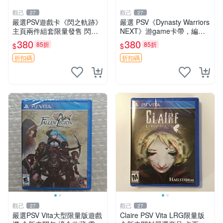
觀己
觀己
27
27
嚴選PSV遊戲卡《閃之軌跡》
嚴選 PSV《Dynasty Warriors
主頁兩件組套限量發售 閃之
NEXT》游game卡帶，編號P
軌跡 PSV 游戲卡
CSE，幾乎全新，無原廠包
380
380
85折
85折
$
$
裝，個人閒置直售，無條件退
款。 Dynasty
折扣碼
折扣碼
觀己
觀己
27
27
嚴選PSV Vita大型限量版遊戲
Claire PSV Vita LRG限量版