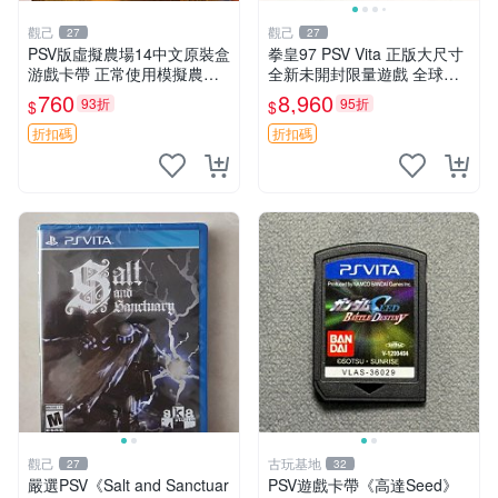
觀己
觀己
27
27
PSV版虛擬農場14中文原裝盒
拳皇97 PSV Vita 正版大尺寸
游戲卡帶 正常使用模擬農場
全新未開封限量遊戲 全球嚴
訂購請私訊 虛擬農場14 PSV
選 拳皇97 個限定版 新未拆封
760
8,960
93折
95折
$
$
中文 模擬農場
家用遊戲機遊戲厳選推薦 拳
皇97 Vita 大型全新未
折扣碼
折扣碼
觀己
古玩基地
27
32
嚴選PSV《Salt and Sanctuar
PSV遊戲卡帶《高達Seed》