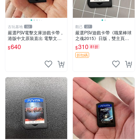
古玩基地
觀己
32
27
嚴選PSV電擊文庫游戲卡帶，
嚴選PSV遊戲卡帶《職業棒球
港版中文原裝直出 電擊文庫
之魂2015》日版，雙主頁遊
PSV 游戲 港版
戲任選 職業棒球之魂 PSV 維
640
310
81折
$
$
修 游戲卡帶 2015
折扣碼