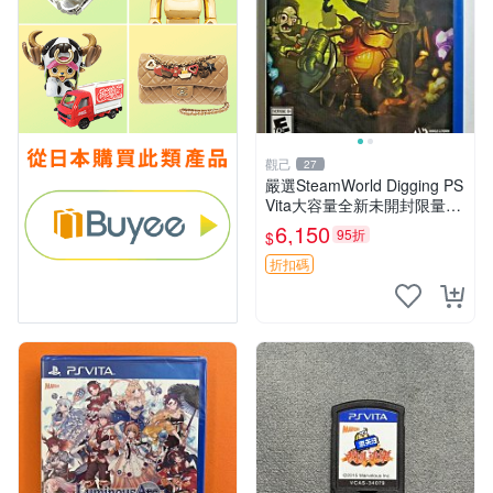
觀己
27
嚴選SteamWorld Digging PS
Vita大容量全新未開封限量版
適合收藏 PS Vita 挖掘遊戲
6,150
95折
$
新品未拆封 蒸汽世界 限定版
折扣碼