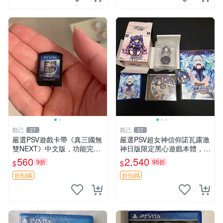
觀己
觀己
27
27
嚴選PSV遊戲卡帶《真三國無
嚴選PSV超女神信仰諾瓦露激
雙NEXT》中文版，功能完好
神日版限定黑心遊戲本體，附
插拔順暢 真三國無雙 獨立遊
首發特典 信仰女神、PSV、
560
2,540
9折
95折
$
$
玩 卡帶 游戲
諾瓦露
折扣碼
折扣碼