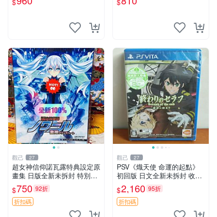
960
810
$
$
PS 測試無誤 美品保證
礙。久藏家中，輕微使用痕
跡，實物圖可查，歡迎細心評
估。古董級遊戲限量收
觀己
觀己
27
27
超女神信仰諾瓦露特典設定原
PSV《熾天使 命運的起點》
畫集 日版全新未拆封 特別推
初回版 日文全新未拆封 收藏
薦 收藏必備 PSV 游戲 發售限
推薦 系列補完 PSV《熾天使
750
2,160
92折
95折
$
$
定 原創漫畫 限量版 PSV 游戲
命運的起點》初回日文盒齊
超女神信仰諾瓦露 原畫集 日
全套收藏適合 PSV《熾天使
折扣碼
折扣碼
命運的起