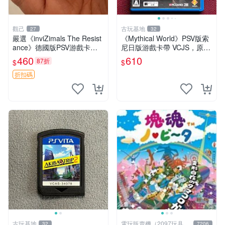
觀己
古玩基地
27
32
嚴選《inviZimals The Resist
《Mythical World》PSV版索
ance》德國版PSV游戲卡
尼日版游戲卡帶 VCJS，原裝
帶，12歲以上推薦，卡帶狀
進口帶全盒說明書，支持主機
460
610
87折
$
$
態優良，無顯著損傷，實測性
運行。Mythical World PSV
能出色，適合收藏與贈送
游戲 卡
折扣碼
古玩基地
電玩販賣機（2097玩具公
32
7206