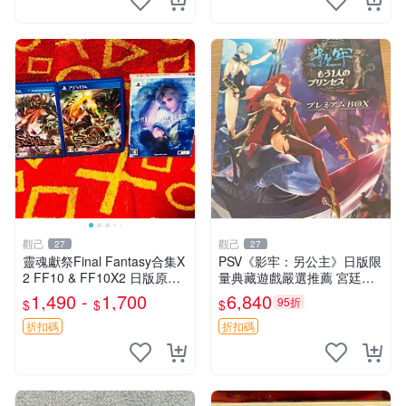
觀己
觀己
27
27
靈魂獻祭Final Fantasy合集X
PSV《影牢：另公主》日版限
2 FF10 & FF10X2 日版原裝
量典藏遊戲嚴選推薦 宮廷風
卡帶 9成 新盒8新 靈魂獻祭2
采 電玩收藏 神話冒險
1,490 -
1,700
6,840
95折
$
$
$
日本原裝 正版FF合集 現盒8
新
折扣碼
折扣碼