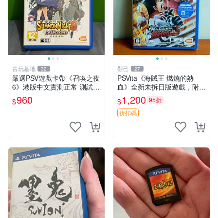
古玩基地
觀己
32
27
嚴選PSV遊戲卡帶《召喚之夜
PSVita《海賊王 燃燒的熱
6》港版中文實測正常 測試完
血》全新未拆日版遊戲，附原
好 古董機型珍藏 psv 召喚之
盒保全新收藏 海賊王 PSVita
960
1,200
95折
$
$
夜 港版中文
日版 游戲機
折扣碼