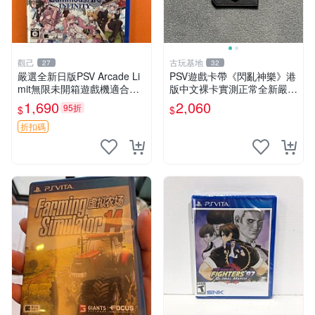
觀己
古玩基地
27
32
嚴選全新日版PSV Arcade Li
PSV遊戲卡帶《閃亂神樂》港
mit無限未開箱遊戲機適合收
版中文裸卡實測正常全新嚴選
藏 Arcade Limit 新遊戲 未開
2張起優惠 閃亂神樂 PSV 港
1,690
2,060
95折
$
$
封 測試合格
版
折扣碼