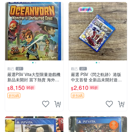
觀己
觀己
27
27
嚴選PSV Vita大型限量遊戲機
嚴選 PSV《閃之軌跡》港版
新品未開封 當下熱賣 海外版
中文首發 全新品未開封遊戲
發行限量 測試版
機 閃之軌跡 港版 中文 版本
8,150
2,610
95折
95折
$
$
折扣碼
折扣碼