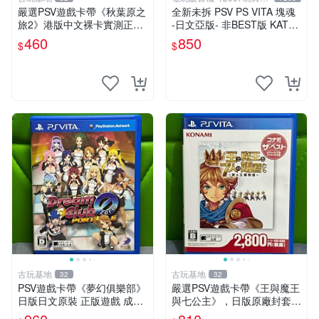
仔舖
嚴選PSV遊戲卡帶《秋葉原之
全新未拆 PSV PS VITA 塊魂
旅2》港版中文裸卡實測正
-日文亞版- 非BEST版 KATA
常，專機遊戲只可在SONY P
MARI
460
850
$
$
SV上運行 卡帶 psv 港版
古玩基地
古玩基地
32
32
PSV遊戲卡帶《夢幻俱樂部》
嚴選PSV遊戲卡帶《王與魔王
日版日文原裝 正版遊戲 成色
與七公主》，日版原廠封套，
如圖實況保真 PSV遊戲 日版
雙面精美封面，實測暢玩無障