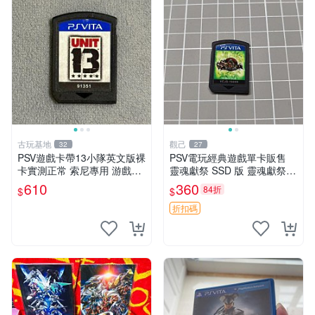
古玩基地
觀己
32
27
PSV遊戲卡帶13小隊英文版裸
PSV電玩經典遊戲單卡販售
卡實測正常 索尼專用 游戲硬
靈魂獻祭 SSD 版 靈魂獻祭 P
體原廠卡帶 13小隊 psv 卡帶
SV 卡帶 二手原裝日本版本裸
610
360
84折
$
$
嚴選
卡 適合 PSV 主機的靈魂獻祭
SSD版日版裸卡 靈魂獻祭
折扣碼