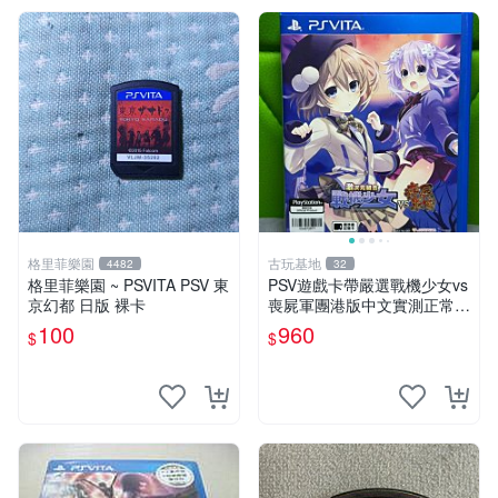
格里菲樂園
古玩基地
4482
32
格里菲樂園 ~ PSVITA PSV 東
PSV遊戲卡帶嚴選戰機少女vs
京幻都 日版 裸卡
喪屍軍團港版中文實測正常運
行即發 戰機少女 傳說 再戰
100
960
$
$