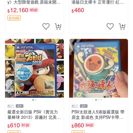
y》大型限發遊戲 原箱未開
港版日文裸卡 正常運行 紅色
適合收藏 Salt and Sanctuary
版本 二手嚴選 psv 高達 游戲
12,160
460
95折
$
$
PSV 游戲 新品 盒裝
卡帶
折扣碼
觀己
觀己
27
27
嚴選全新日版 PSV《實況力
PSV太鼓達人5港版嚴選版 帶
量棒球 2013》原廠封 北美未
原盒 新成色 支持PSV卡帶無
開箱 實況 力量 棒球
損讀取 中文遊戲 VOCALOID
610
860
91折
94折
$
$
曲目豐富 玩法多樣 太鼓達人
折扣碼
折扣碼