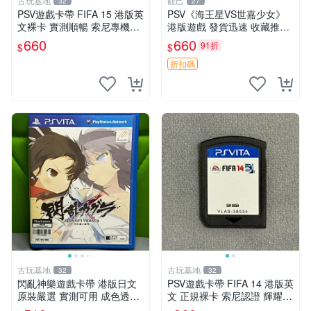
古玩基地
觀己
32
27
PSV遊戲卡帶 FIFA 15 港版英
PSV《海王星VS世嘉少女》
文裸卡 實測順暢 索尼專機適
港版遊戲 發貨迅速 收藏推薦
用 只此一家 不退不換 買2送
游戲盒 光碟 完整 海王星 世
660
660
91折
$
$
優惠 psv fifa 15 港版 卡帶
嘉少女 港版 海王星 世嘉少女
港版游戲 PSV 港版 海王星
折扣碼
古玩基地
古玩基地
32
32
閃亂神樂遊戲卡帶 港版日文
PSV遊戲卡帶 FIFA 14 港版英
原裝嚴選 實測可用 成色透明
文 正規裸卡 索尼認證 輝耀推
保証 正常玩耍無問題 閃亂神
薦 只限原機運行 多購享折 上