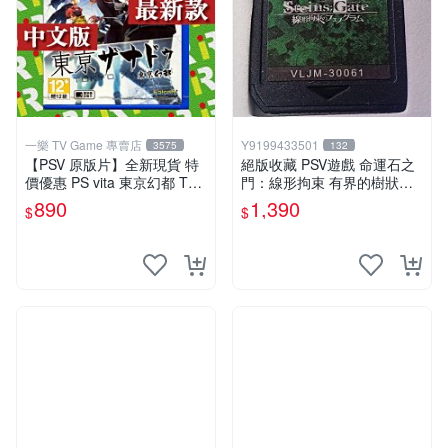
一樂 TV Game 專賣店
Y9199433501
3575
132
【PSV 原版片】全新現貨 特
絕版收藏 PSV遊戲 命運石之
價優惠 PS vita 東京幻都 TOK
門：線形拘束 有界的樹狀圖
YO XANADU 中文版【台中一
日版 VLJM-30061
890
1,390
$
$
樂電玩】