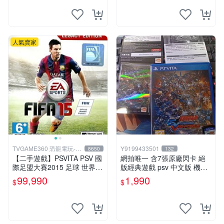
人氣賣家
TVGAME360 恐龍電玩-台
Y9199433501
8650
132
中店
【二手遊戲】PSVITA PSV 國
網拍唯一 含7張原廠閃卡 絕
際足盟大賽2015 足球 世界盃
版經典遊戲 psv 中文版 機動
FIFA 15 英文版【台中恐龍電
戰士 鋼彈 極限VS. FORCE
99,990
1,990
$
$
玩】