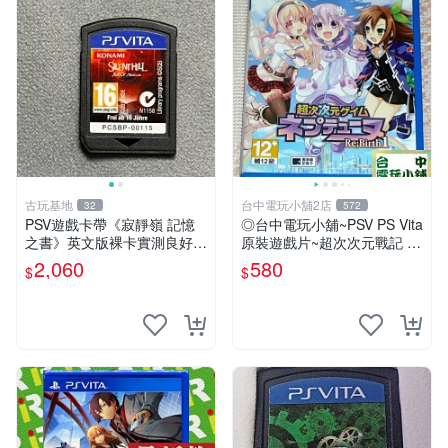
古玩基地
台中電玩小舖2店
32
572
PSV遊戲卡帶《寂靜嶺 記憶
◎台中電玩小舖~PSV PS Vita
之書》英文版裸卡實測良好
原裝遊戲片~超次次元戰記 戰
限定PSV平臺獨享 廚房遊戲
機少女 Re;Birth1 ~580
2,060
580
$
$
獲得熱銷推薦 寂靜嶺 電玩遊
戲 PSV卡帶