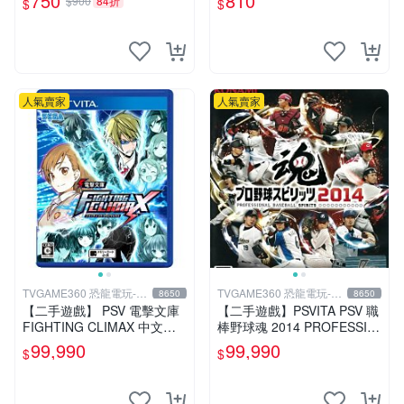
750
810
$900
84折
$
$
礙。久藏家中，輕微使用痕
跡，實物圖可查，歡迎細心評
估。古董級遊戲限量收
人氣賣家
人氣賣家
TVGAME360 恐龍電玩-台
TVGAME360 恐龍電玩-台
8650
8650
中店
中店
【二手遊戲】 PSV 電擊文庫
【二手遊戲】PSVITA PSV 職
FIGHTING CLIMAX 中文版
棒野球魂 2014 PROFESSIO
【台中恐龍電玩】
NAL BASEBALL 2014 日文
99,990
99,990
$
$
版