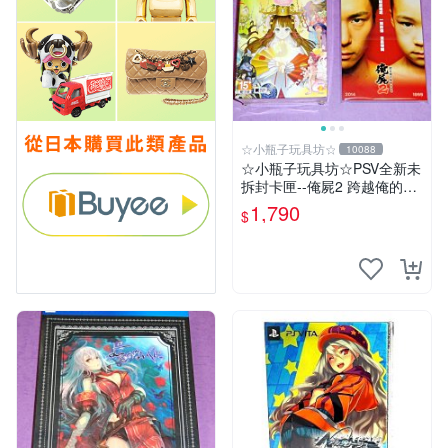
☆小瓶子玩具坊☆
10088
☆小瓶子玩具坊☆PSV全新未
拆封卡匣--俺屍2 跨越俺的屍
體前進吧 限定版 (中文版)+特
1,790
$
典--漫畫特輯