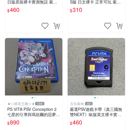
日版原裝裸卡實測無誤 索尼
S版 日文裸卡 正常可玩 索尼
專機獨享嚴選推薦 psv 高達
專用 不退不換 次數買兩送一
460
310
$
$
無誤卡帶
靈魂獻祭 PSP-VITA PSVita
★☆鏡音王國☆★
古玩基地
104
32
PS VITA PSV Conception 2
嚴選PSV遊戲卡帶《真三國無
七星的引導與瑪祖爾的惡夢
雙NEXT》歐版英文裸卡實測
產子救世錄2 日版日文版 純
正常全新到貨 真三國無雙 PS
890
460
$
$
日版 二手良品
V 游戲卡帶 任玩無雙