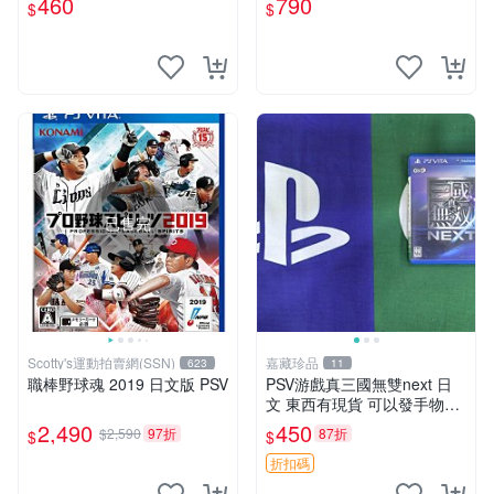
460
790
$
$
SV上運行 卡帶 psv 港版
已售完
Scotty's運動拍賣網(SSN)
嘉藏珍品
623
11
職棒野球魂 2019 日文版 PSV
PSV游戲真三國無雙next 日
文 東西有現貨 可以發手物品
無質量問題售不退不換
2,490
450
$2,590
97折
87折
$
$
折扣碼