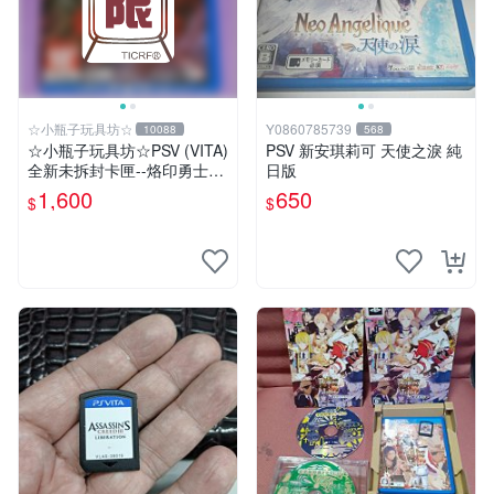
☆小瓶子玩具坊☆
Y0860785739
10088
568
☆小瓶子玩具坊☆PSV (VITA)
PSV 新安琪莉可 天使之淚 純
全新未拆封卡匣--烙印勇士無
日版
雙 中文版
1,600
650
$
$