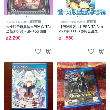
☆小瓶子玩具坊☆
台中星光電玩專賣店
10088
6301
☆小瓶子玩具坊☆PSV (VITA)
【PSV原版片】PS VITA Ar n
全新未拆封卡匣--無夜國度 珍
osurge PLUS 獻給誕生之星
藏盒版 / 限定版 (日版)
的祈禱詩 日文限定版 全新品
2,290
1,550
$
$
【台中星光】