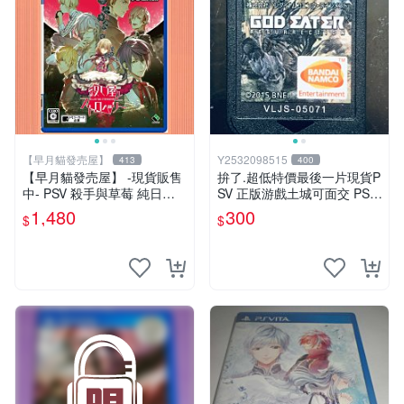
【早月貓發売屋】
Y2532098515
413
400
【早月貓發売屋】 -現貨販售
拚了.超低特價最後一片現貨P
中- PSV 殺手與草莓 純日版
SV 正版游戲土城可面交 PSV
日文版 ※戀愛×懸疑※ 戀愛AD
噬神者 解放重生 日版 【9成
1,480
300
$
$
V遊戲
新】✪裸片 二手九成新~