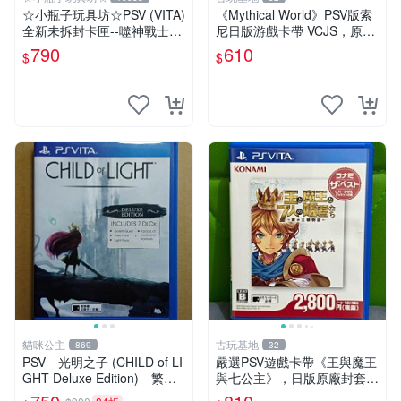
☆小瓶子玩具坊☆PSV (VITA)
《Mythical World》PSV版索
全新未拆封卡匣--噬神戰士2
尼日版游戲卡帶 VCJS，原裝
《噬神者2》(日版)
進口帶全盒說明書，支持主機
790
610
$
$
運行。Mythical World PSV
游戲 卡
貓咪公主
古玩基地
869
32
PSV 光明之子 (CHILD of LI
嚴選PSV遊戲卡帶《王與魔王
GHT Deluxe Edition) 繁體
與七公主》，日版原廠封套，
中文版 二手品
雙面精美封面，實測暢玩無障