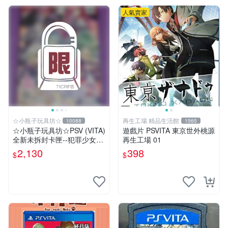
人氣賣家
☆小瓶子玩具坊☆
再生工場 精品生活館
10088
1565
☆小瓶子玩具坊☆PSV (VITA)
遊戲片 PSVITA 東京世外桃源
全新未拆封卡匣--犯罪少女2
再生工場 01
《Criminal Girls 2》限定版
2,130
398
$
$
(日版)