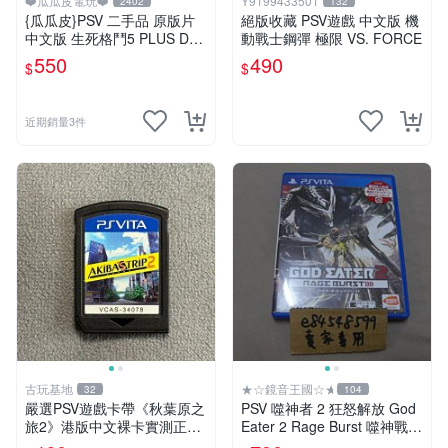
❤️瓜瓜皮電玩❤️
Y9199433501
2402
132
{瓜瓜皮}PSV 二手品 原版片
絕版收藏 PSV遊戲 中文版 機
中文版 生死格鬥5 PLUS Dea
動戰士鋼彈 極限 VS. FORCE
d or Alive 5(遊戲都有回收)
550
490
$
$
近期銷量3件
古玩基地
★☆鏡音王國☆★
32
104
嚴選PSV遊戲卡帶《秋葉原之
PSV 噬神者 2 狂怒解放 God
旅2》港版中文裸卡實測正
Eater 2 Rage Burst 噬神戰士
常，專機遊戲只可在SONY P
2 純日版 二手良品