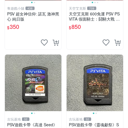
隼遊戲小舖
天空艾克斯
438
709
PSV 超女神信仰: 諾瓦 激神黑
天空艾克斯 600免運 PSV PS
心 純日版
VITA 假面騎士：鬪騎大戰 創
生 普通版 純日版
350
850
$
$
古玩基地
古玩基地
32
32
PSV遊戲卡帶《高達 Seed》
PSV遊戲卡帶《靈魂獻祭》S