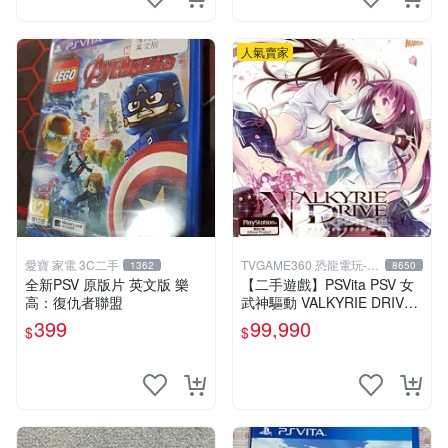
人氣賣家
愛寶 家電 3C二手
TVGAME360 恐龍電玩-台
1362
8650
中店
全新PSV 原版片 英文版 樂
【二手遊戲】PSVita PSV 女
高：復仇者聯盟
武神驅動 VALKYRIE DRIVE
日文版【台中恐龍電玩】
399
99,990
$
$