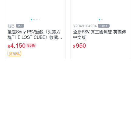
觀己
Y2049104204
27
1041
嚴選Sony PSV遊戲《失落方
全新PSV 真三國無雙 英傑傳
塊THE LOST CUBE》收藏
中文版
版，英語原裝未拆封 失落方
4,150
950
95折
$
$
塊 THE LOST CUBE PSV 精
華版 新作 權杖
折扣碼
人氣賣家