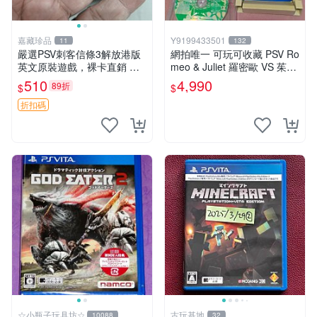
嘉藏珍品
Y9199433501
11
132
嚴選PSV刺客信條3解放港版
網拍唯一 可玩可收藏 PSV Ro
英文原裝遊戲，裸卡直銷 刺
meo & Juliet 羅密歐 VS 茱麗
客信條3 游戲 港版游戲
葉 全卷包 豪華版日版
510
4,990
89折
$
$
折扣碼
☆小瓶子玩具坊☆
古玩基地
10088
32