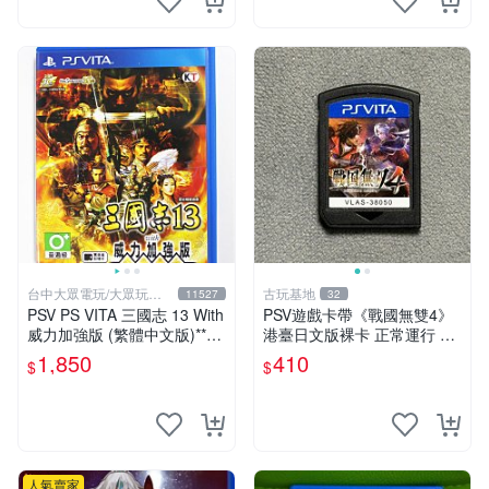
台中大眾電玩/大眾玩具
古玩基地
11527
32
店
PSV PS VITA 三國志 13 With
PSV遊戲卡帶《戰國無雙4》
威力加強版 (繁體中文版)**
港臺日文版裸卡 正常運行 臺
(二手商品)【台中大眾電玩】
灣索尼專用 游戲機械玩不了
1,850
410
$
$
戰國無雙 4 PSV 港版 卡帶 無
雙4 PSV卡帶 港臺
人氣賣家