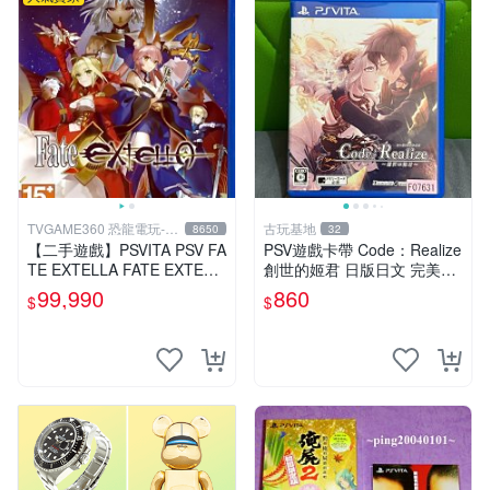
TVGAME360 恐龍電玩-台
古玩基地
8650
32
中店
【二手遊戲】PSVITA PSV FA
PSV遊戲卡帶 Code：Realize
TE EXTELLA FATE EXTELL
創世的姬君 日版日文 完美實
A 中文版【台中恐龍電玩】
用成色 游戲經典難得 遊玩無
99,990
860
$
$
障 使用痕跡清晰 展現真實面
貌 古典電玩 國際版 繼