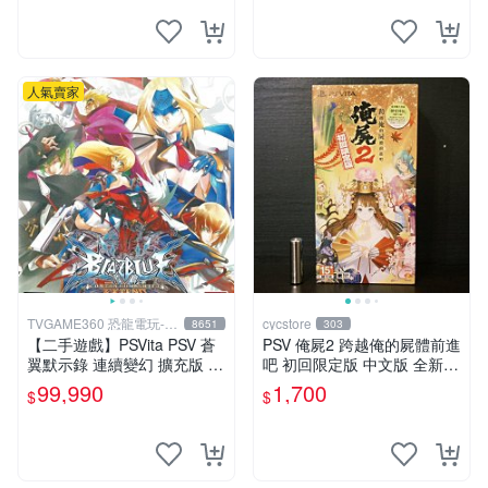
人氣賣家
TVGAME360 恐龍電玩-台
cycstore
8651
303
中店
【二手遊戲】PSVita PSV 蒼
PSV 俺屍2 跨越俺的屍體前進
翼默示錄 連續變幻 擴充版 亞
吧 初回限定版 中文版 全新未
洲日文版【台中恐龍電玩】
拆封 X200
99,990
1,700
$
$