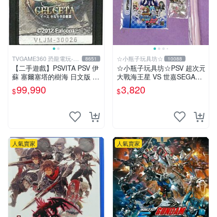
TVGAME360 恐龍電玩-台
☆小瓶子玩具坊☆
8651
10088
中店
【二手遊戲】PSVITA PSV 伊
☆小瓶子玩具坊☆PSV 超次元
蘇 塞爾塞塔的樹海 日文版 裸
大戰海王星 VS 世嘉SEGA主
裝【台中恐龍電玩】
機少女 ebten 法米通 店舖特
99,990
3,820
$
$
典通常版+特典--CD
人氣賣家
人氣賣家