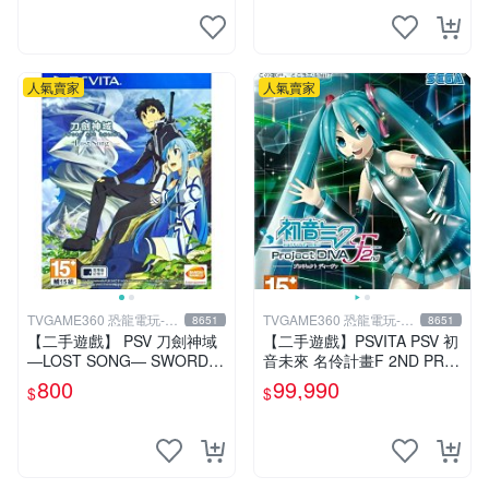
人氣賣家
人氣賣家
TVGAME360 恐龍電玩-台
TVGAME360 恐龍電玩-台
8651
8651
中店
中店
【二手遊戲】 PSV 刀劍神域
【二手遊戲】PSVITA PSV 初
―LOST SONG― SWORD A
音未來 名伶計畫F 2ND PRO
RT ONLINE 中文版【台中恐
JECT DIVA F 2ND 日文版 台
800
99,990
$
$
龍電玩】
中恐龍