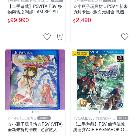
TVGAME360 恐龍電玩-台
☆小瓶子玩具坊☆
8651
10088
中店
【二手遊戲】PSVITA PSV 祭
☆小瓶子玩具坊☆PSV全新未
物與雪之剎那 I AM SETSUN
拆封卡匣--激次元組合 戰機少
日文版【台中恐龍電玩】
女 VS 殭屍軍團 限定版 (日
99,990
2,490
$
$
版)+特典--CD
人氣賣家
☆小瓶子玩具坊☆
TVGAME360 恐龍電玩-台
10088
8651
中店
☆小瓶子玩具坊☆PSV (VITA)
【二手遊戲】PSV 仙境傳說
全新未拆封卡匣--迷宮旅人2
奧德賽ACE RAGNAROK OD
王立圖書館與魔物封印
YSSEY ACE 中文版【台中恐