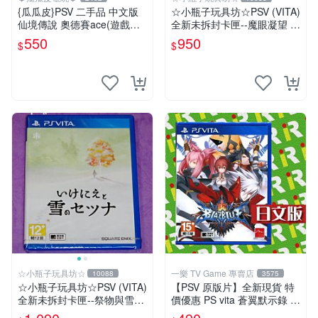
{瓜瓜皮}PSV 二手品 中文版
☆小瓶子玩具坊☆PSV (VITA)
仙境傳說 奧德賽ace(遊戲都
全新未拆封卡匣--魔眼凝望 Gl
有回收)
obal Edition 黃金版
550
950
$
$
☆小瓶子玩具坊☆
一樂 TV Game 專賣店
10088
3575
☆小瓶子玩具坊☆PSV (VITA)
【PSV 原版片】全新現貨 特
全新未拆封卡匣--祭物與雪中
價優惠 PS vita 蒼翼默示錄 時
的剎那
間幻象 BBCP 亞日版 日文版