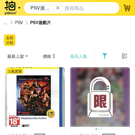
PSV遊戲
登
片
PSV
PSV遊戲片
全部
分類
最新上架
價格
最高人氣
人氣賣家