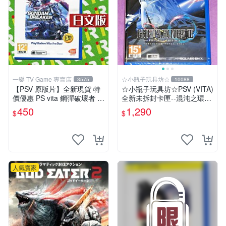
一樂 TV Game 專賣店
☆小瓶子玩具坊☆
3575
10088
【PSV 原版片】全新現貨 特
☆小瓶子玩具坊☆PSV (VITA)
價優惠 PS vita 鋼彈破壞者 鋼
全新未拆封卡匣--混沌之環3
彈創壞者 亞日版 BEST 可繼
前傳三部曲
450
1,290
$
$
承至2代【一樂電玩】
人氣賣家