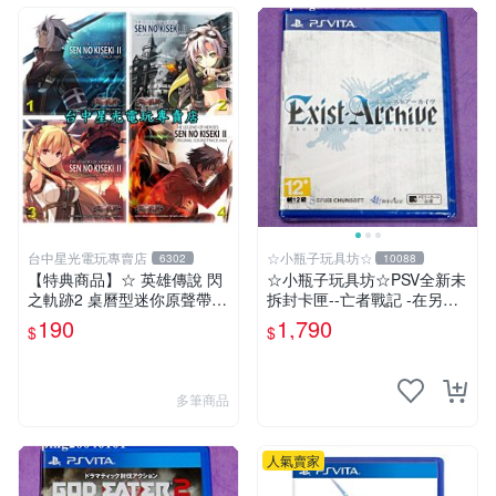
台中星光電玩專賣店
☆小瓶子玩具坊☆
6302
10088
【特典商品】☆ 英雄傳說 閃
☆小瓶子玩具坊☆PSV全新未
之軌跡2 桌曆型迷你原聲帶 C
拆封卡匣--亡者戰記 -在另一
D ☆全新品【現貨供應 可挑
側的天空下- (日版)
190
1,790
$
$
款】台中星光電玩
多筆商品
人氣賣家