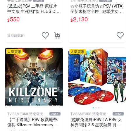
❤️瓜瓜皮電玩❤️
☆小瓶子玩具坊☆
2402
10088
{瓜瓜皮}PSV 二手品 原版片
☆小瓶子玩具坊☆PSV (VITA)
中文版 生死格鬥5 PLUS Dea
全新未拆封卡匣--犯罪少女2
d or Alive 5(遊戲都有回收)
《Criminal Girls 2》限定版
550
2,130
$
$
近期銷量3件
人氣賣家
人氣賣家
TVGAME360 恐龍電玩-台
TVGAME360 恐龍電玩-台
8651
8651
中店
中店
【二手遊戲】PSV 殺戮地帶:
(超取免運費)PSVITA PSV 女
傭兵 Killzone: Mercenary 中
神異聞錄 3 5 星夜熱舞 月夜
文版【台中恐龍電玩】
熱舞 雙重加值包 限定版 P5D