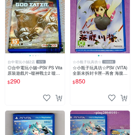
台中電玩小舖2店
☆小瓶子玩具坊☆
572
10088
◎台中電玩小舖~PSV PS Vita
☆小瓶子玩具坊☆PSV (VITA)
原裝遊戲片~噬神戰士2 噬神
全新未拆封卡匣--再會 海腹川
者2 ~290
背 閃
290
850
$
$