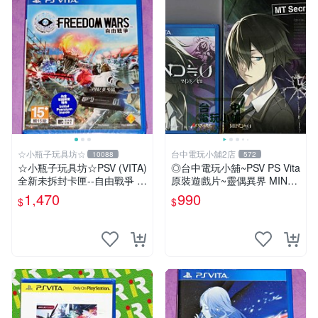
☆小瓶子玩具坊☆
台中電玩小舖2店
10088
572
☆小瓶子玩具坊☆PSV (VITA)
◎台中電玩小舖~PSV PS Vita
全新未拆封卡匣--自由戰爭 中
原裝遊戲片~靈偶異界 MIND
文版
≒0 含預約特典 加贈 馬克杯~
1,470
990
$
$
990