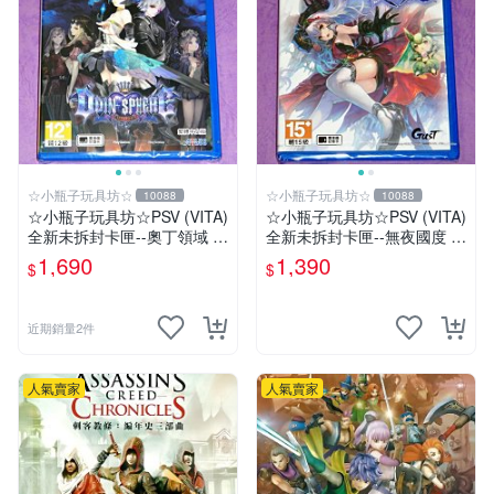
☆小瓶子玩具坊☆
☆小瓶子玩具坊☆
10088
10088
☆小瓶子玩具坊☆PSV (VITA)
☆小瓶子玩具坊☆PSV (VITA)
全新未拆封卡匣--奧丁領域 里
全新未拆封卡匣--無夜國度 中
普特拉西爾 中文版
文版
1,690
1,390
$
$
近期銷量2件
人氣賣家
人氣賣家