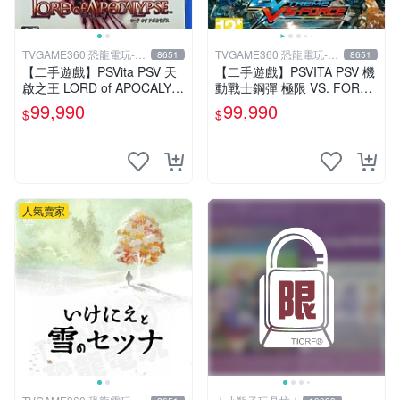
TVGAME360 恐龍電玩-台
TVGAME360 恐龍電玩-台
8651
8651
中店
中店
【二手遊戲】PSVita PSV 天
【二手遊戲】PSVITA PSV 機
啟之王 LORD of APOCALYP
動戰士鋼彈 極限 VS. FORCE
SE 亞洲日文版 【台中恐龍電
MOBILE SUIT GUNDAM 中
99,990
99,990
$
$
玩】
文版
人氣賣家