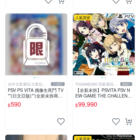
人氣賣家
台中大眾電玩/大眾玩具
TVGAME360 恐龍電玩-台
11527
8651
店
中店
PSV PS VITA 偶像生死鬥 TV
【全新未拆】PSVITA PSV N
**(日文亞版)**(全新未拆商品)
EW GAME THE CHALLENG
【台中大眾電玩】
E STAGE 限定版 中文版 台
590
99,990
$
$
中恐龍電玩
人氣賣家