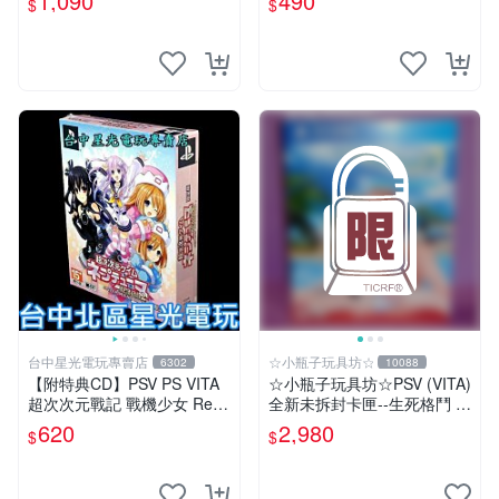
1,090
490
$
$
【台中一樂電玩】
台中星光電玩專賣店
☆小瓶子玩具坊☆
6302
10088
【附特典CD】PSV PS VITA
☆小瓶子玩具坊☆PSV (VITA)
超次次元戰記 戰機少女 Re;Bi
全新未拆封卡匣--生死格鬥 沙
rth2 限定版 日文亞版全新品
灘排球3 維納斯 典藏版 (中文
620
2,980
$
$
【台中星光電玩】
版)