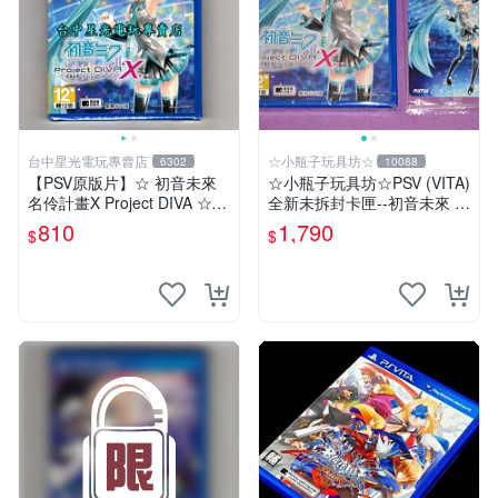
台中星光電玩專賣店
☆小瓶子玩具坊☆
6302
10088
【PSV原版片】☆ 初音未來
☆小瓶子玩具坊☆PSV (VITA)
名伶計畫X Project DIVA ☆中
全新未拆封卡匣--初音未來 名
文版全新品【台中星光電玩】
伶計畫X 中文版+特典--Aime
810
1,790
$
$
卡