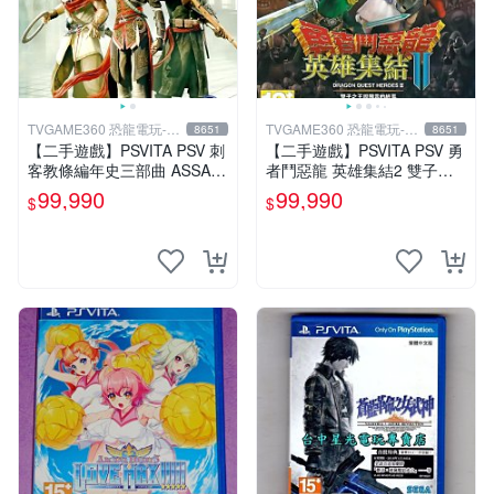
TVGAME360 恐龍電玩-台
TVGAME360 恐龍電玩-台
8651
8651
中店
中店
【二手遊戲】PSVITA PSV 刺
【二手遊戲】PSVITA PSV 勇
客教條編年史三部曲 ASSAS
者鬥惡龍 英雄集結2 雙子之
SINS CREED CHRONICLES
王與預言的終焉 中文版 DRA
99,990
99,990
$
$
中文版
GON QUEST 台中