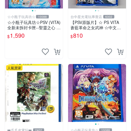
☆小瓶子玩具坊☆
台中星光電玩專賣店
10088
6302
☆小瓶子玩具坊☆PSV (VITA)
【PSV原版片】☆ PS VITA
全新未拆封卡匣--聖靈之心 3
蒼藍革命之女武神 ☆中文版
LOVE MAX
全新品【台中星光電玩】
1,590
810
$
$
人氣賣家
❤️瓜瓜皮電玩❤️
☆小瓶子玩具坊☆
2402
10088