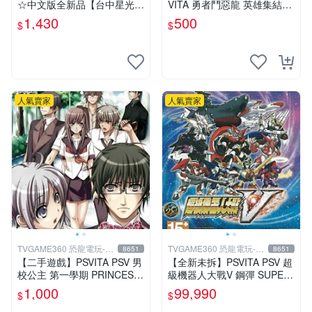
☆中文版全新品【台中星光電
VITA 勇者鬥惡龍 英雄集結2
玩】
雙子之王與預言的終結 ☆日
1,430
500
$
$
文版全新品【台中星光電玩】
人氣賣家
人氣賣家
TVGAME360 恐龍電玩-台
TVGAME360 恐龍電玩-台
8651
8651
中店
中店
【二手遊戲】PSVITA PSV 男
【全新未拆】PSVITA PSV 超
校公主 第一學期 PRINCESS
級機器人大戰V 鋼彈 SUPER
DAYS 日文版【台中恐龍電
ROBOT WARS V 中文版【台
1,000
99,990
$
$
玩】
中恐龍電玩】