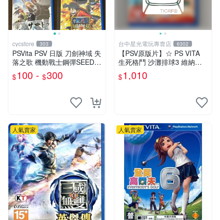
cycstore
台中星光電玩專賣店
303
6302
PSVita PSV 日版 刀劍神域 失
【PSV原版片】☆ PS VITA
落之歌 機動戰士鋼彈SEED
生死格鬥 沙灘排球3 維納斯
東京幻都 海賊無雙3 經典熱
☆中文版全新品【含初回封入
100 -
300
1,010
$
$
$
血動作 RPG
特典】台中星光電玩
人氣賣家
人氣賣家