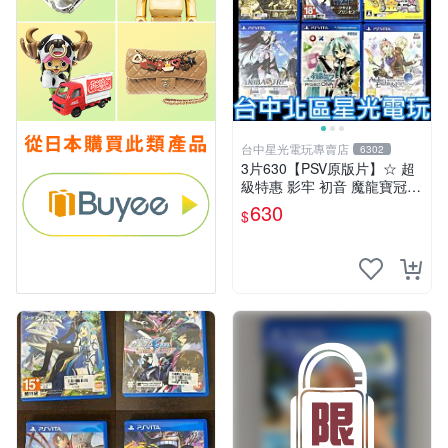
台中星光電玩專賣店
6302
3片630【PSV原版片】☆ 超
級特惠 影牢 初音 魔龍寶冠
鍊金工房 ☆中古二手商品
630
$
【星光】