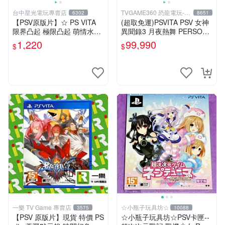
台中星光電玩專賣店
TVGAME360 恐龍電玩-台
6302
8651
中店
【PSV原版片】☆ PS VITA
(超取免運)PSVITA PSV 女神
限界凸起 極限凸起 萌情水晶
異聞錄3 月夜熱舞 PERSONA
☆中文版全新品【台中星光電
3 DANCING P3D 中文版 台
1,220
99,990
$
$
玩】
中恐龍
一樂 TV Game 專賣店
☆小瓶子玩具坊☆
3575
10088
【PSV 原版片】現貨 特價 PS
☆小瓶子玩具坊☆PSV卡匣--