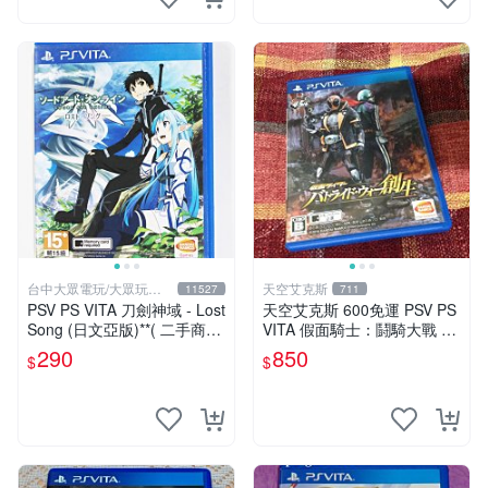
台中大眾電玩/大眾玩具
天空艾克斯
11527
711
店
PSV PS VITA 刀劍神域 - Lost
天空艾克斯 600免運 PSV PS
Song (日文亞版)**( 二手商
VITA 假面騎士：鬪騎大戰 創
品)【台中大眾電玩】
生 普通版 純日版
290
850
$
$