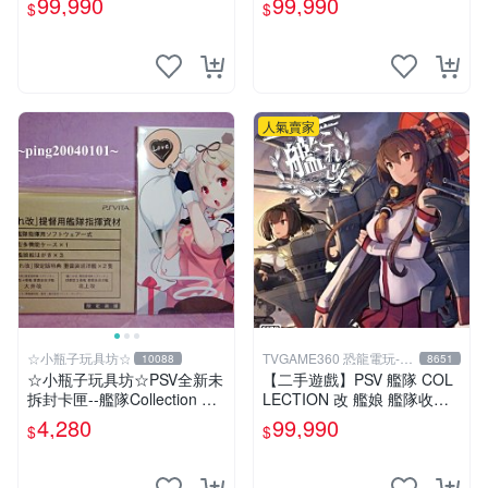
99,990
99,990
$
$
P3D 中文版
人氣賣家
☆小瓶子玩具坊☆
TVGAME360 恐龍電玩-台
10088
8651
中店
☆小瓶子玩具坊☆PSV全新未
【二手遊戲】PSV 艦隊 COL
拆封卡匣--艦隊Collection 改
LECTION 改 艦娘 艦隊收藏
《艦隊收藏 改》限定版 (日
KANTAI 日文版【台中恐龍電
4,280
99,990
$
$
版) +特典--資料夾
玩】