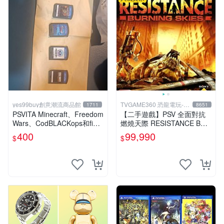
yes99buy創意潮流商品館
TVGAME360 恐龍電玩-台
1711
8651
中店
PSVITA Minecraft、Freedom
【二手遊戲】PSV 全面對抗
Wars、CodBLACKops和fight
燃燒天際 RESISTANCE BUR
ing climax
NING SKIES 中文版【台中恐
400
99,990
$
$
龍電玩】