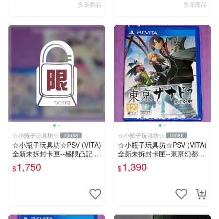
多筆商品
多筆商品
☆小瓶子玩具坊☆
☆小瓶子玩具坊☆
10088
10088
☆小瓶子玩具坊☆PSV (VITA)
☆小瓶子玩具坊☆PSV (VITA)
全新未拆封卡匣--極限凸記 萌
全新未拆封卡匣--東亰幻都
萌編年史 (日版) +預約特典書
《東京幻都 Tokyo Xanadu》
1,750
1,390
$
$
中文版