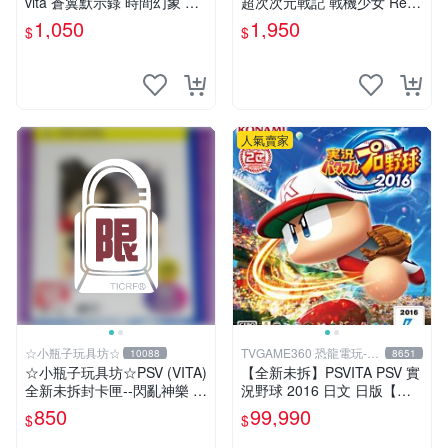
vita 蒼翼默示錄 時間幻象 BB
超次次元戰記 戰機少女 Re;Bi
CP 中文版 支援 VITA TV【一
rth2 SISTERS GENERATIO
1,050
1,950
$
$
樂電玩】
N 限定版
人氣賣家
☆小瓶子玩具坊☆
TVGAME360 恐龍電玩-台
10088
8651
中店
☆小瓶子玩具坊☆PSV (VITA)
【全新未拆】PSVITA PSV 實
全新未拆封卡匣--閃亂神樂 忍
況野球 2016 日文 日版【台
者對決 -少女們的証明- BEST
中恐龍電玩】
850
99,990
$
$
版