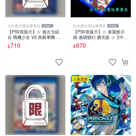
台中星光電玩專賣店
台中星光電玩專賣店
6302
6302
【PSV原版片】☆ 激次元組
【PSV原版片】☆ 蒼翼默示
合 戰機少女 VS 喪屍軍團 殭
錄 連續變幻 擴充版 ☆【中文
屍軍團 ☆中文版全新品【台
版 中古二手商品】台中星光
710
670
$
$
中星光電玩】
電玩
人氣賣家