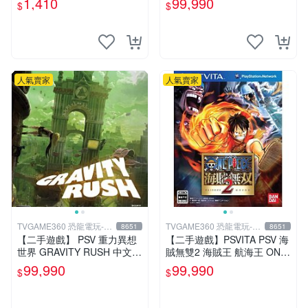
1,410
99,990
$
$
龍電玩】
人氣賣家
人氣賣家
TVGAME360 恐龍電玩-台
TVGAME360 恐龍電玩-台
8651
8651
中店
中店
【二手遊戲】 PSV 重力異想
【二手遊戲】PSVITA PSV 海
世界 GRAVITY RUSH 中文版
賊無雙2 海賊王 航海王 ONE
【台中恐龍電玩】
PIECE 2 II 中文版 【台中恐
99,990
99,990
$
$
龍電玩】