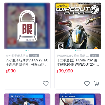
人氣賣家
☆小瓶子玩具坊☆
TVGAME360 恐龍電玩-台
10088
8651
中店
☆小瓶子玩具坊☆PSV (VITA)
【二手遊戲】PSVita PSV 磁
全新未拆封卡匣--極限凸記 萌
浮飛車2048 WIPEOUT2048
萌編年史
英文亞版【台中恐龍電玩】
990
99,990
$
$