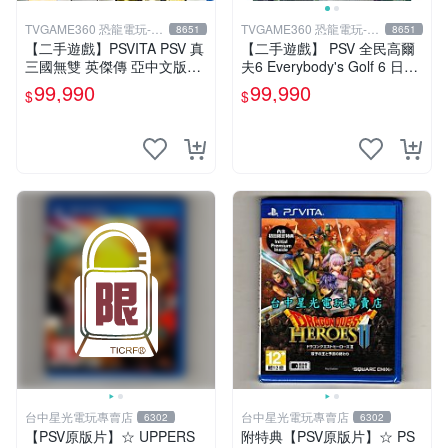
TVGAME360 恐龍電玩-台
TVGAME360 恐龍電玩-台
8651
8651
中店
中店
【二手遊戲】PSVITA PSV 真
【二手遊戲】 PSV 全民高爾
三國無雙 英傑傳 亞中文版
夫6 Everybody's Golf 6 日文
【台中恐龍電玩】
版 【台中恐龍電玩】
99,990
99,990
$
$
台中星光電玩專賣店
台中星光電玩專賣店
6302
6302
【PSV原版片】☆ UPPERS
附特典【PSV原版片】☆ PS