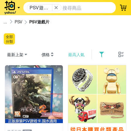
PSV遊戲
登
片
PSV
PSV遊戲片
全部
分類
最新上架
價格
最高人氣