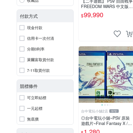
收藏品
【二手遊戲】 PSV 自由戰爭
FREEDOM WARS 中文版
【台中恐龍電玩】
99,990
$
付款方式
現金付款
信用卡一次付清
分期0利率
萊爾富取貨付款
7-11取貨付款
競標條件
可立即結標
一元起標
台中電玩小舖2店
572
◎台中電玩小舖~PSV 原裝
無底價
遊戲片~Final Fantasy X / X-
2 HD 太空戰士 10 / 10-2
1,280
$