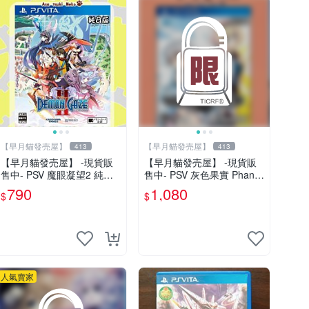
【早月貓發売屋】
【早月貓發売屋】
413
413
【早月貓發売屋】 -現貨販
【早月貓發売屋】 -現貨販
售中- PSV 魔眼凝望2 純日
售中- PSV 灰色果實 Phanto
版 日文版 ※數量不多※ 角川
m Trigger 03&04 純日版 日
790
1,080
$
$
文版
人氣賣家