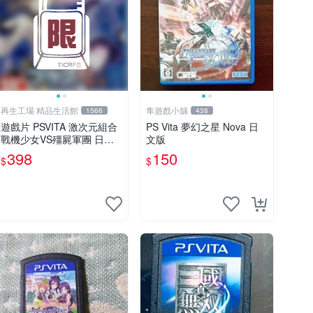
再生工場 精品生活館
隼遊戲小舖
1566
438
遊戲片 PSVITA 激次元組合
PS Vita 夢幻之星 Nova 日
戰機少女VS殭屍軍團 日文
文版
版 再生工場 01
398
150
$
$