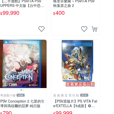
【二手遊戲】PSVITA PSV
格里菲樂園 ~ PSVITA PSV
UPPERS 中文版【台中恐龍
秋葉原之旅 2
電玩】
99,990
400
$
$
隼遊戲小舖
嘉 義 樂 逗 電 玩 館
438
614
PSV Conception 2 七星的引
【PSV原版片】PS VITA Fat
導與瑪祖爾的惡夢 純日版
e/EXTELLA【9成新】✪中
文中古二手✪嘉義樂逗電玩
790
99,999
$
$