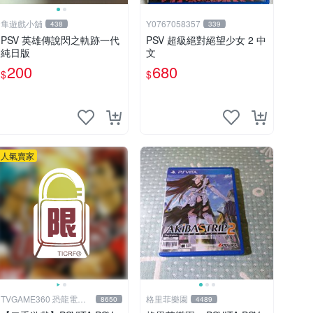
隼遊戲小舖
Y0767058357
438
339
PSV 英雄傳說閃之軌跡一代
PSV 超級絕對絕望少女 2 中
純日版
文
200
680
$
$
人氣賣家
TVGAME360 恐龍電玩-
格里菲樂園
8650
4489
台中店