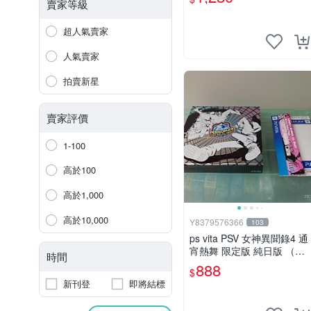
賣家等級
超人氣賣家
人氣賣家
拍賣新星
賣家評價
1-100
高於100
高於1,000
高於10,000
Y8379576366
103
ps vita PSV 女神異聞錄4 通
宵熱舞 限定版 純日版 （編
時間
號17）
888
$
新刊登
即將結標