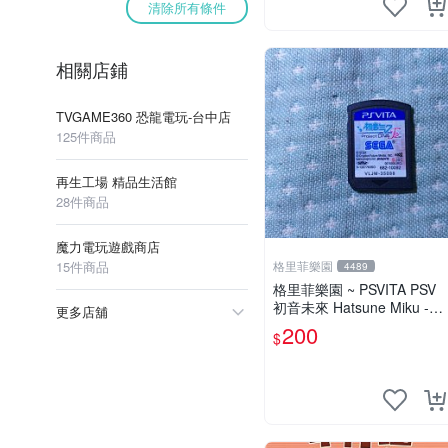
清除所有條件
相關店鋪
TVGAME360 恐龍電玩-台中店
125件商品
再生工場 精品生活館
28件商品
魔力電玩遊戲商店
15件商品
格里菲樂園
4489
格里菲樂園 ~ PSVITA PSV
初音未來 Hatsune Miku -Pr
更多店舖
oject DIVA-F 2nd 日版
200
$