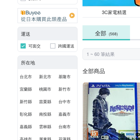
3C家電精選
全部
運送
(568)
可面交
跨國運送
1 ~ 60 筆結果
所在地
全部商品
台北市
新北市
基隆市
宜蘭縣
桃園市
新竹市
新竹縣
苗栗縣
台中市
彰化縣
南投縣
嘉義市
嘉義縣
雲林縣
台南市
高雄市
屏東縣
花蓮縣