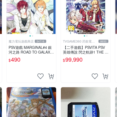
魔力電玩遊戲商店
TVGAME360 恐龍電玩-
54716
8650
台中店
PSV遊戲 MARGINAL#4 銀
【二手遊戲】PSVITA PSV
河之路 ROAD TO GALAXY
英雄傳說 閃之軌跡1 THE L
日文日版 【板橋魔力】
EGEND OF HEROES 1 I 中
490
99,990
$
$
文版 台中