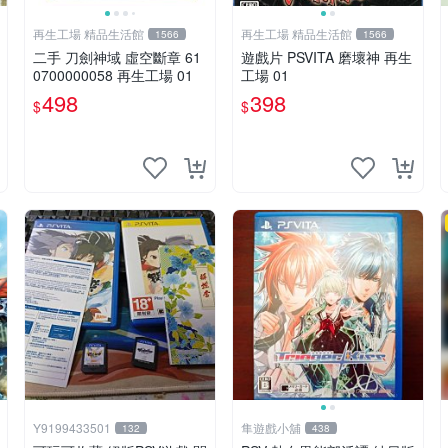
再生工場 精品生活館
再生工場 精品生活館
1566
1566
二手 刀劍神域 虛空斷章 61
遊戲片 PSVITA 磨壞神 再生
0700000058 再生工場 01
工場 01
498
398
$
$
Y9199433501
隼遊戲小舖
132
438