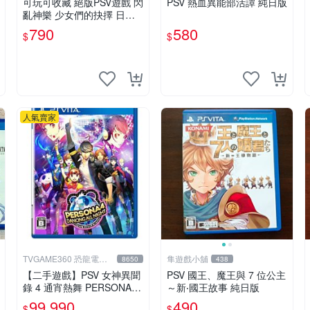
可玩可收藏 絕版PSV遊戲 閃
PSV 熱血異能部活譚 純日版
亂神樂 少女們的抉擇 日文
版790 中文版890
790
580
$
$
人氣賣家
TVGAME360 恐龍電玩-
隼遊戲小舖
8650
438
台中店
【二手遊戲】PSV 女神異聞
PSV 國王、魔王與 7 位公主
錄 4 通宵熱舞 PERSONA 4
～新‧國王故事 純日版
DANCING ALL NIGHT 日文
99,990
490
$
$