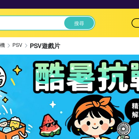
搜尋
PSV遊戲片
機
PSV