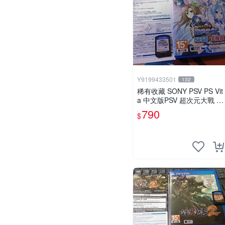
Y9199433501
132
稀有收藏 SONY PSV PS Vit
a 中文版PSV 超次元大戰 戰
機少女 VS Sega主機娘夢幻
790
$
合體特別版