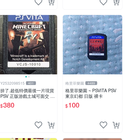
Y2532098515
格里菲樂園
401
4489
拚了.超低特價最後一片現貨
格里菲樂園 ~ PSVITA PSV
PSV 正版游戲土城可面交 當
東京幻都 日版 裸卡
個創世神 (我的世界) 日版含
380
100
$
$
中文 【9成新】✪裸片 二手