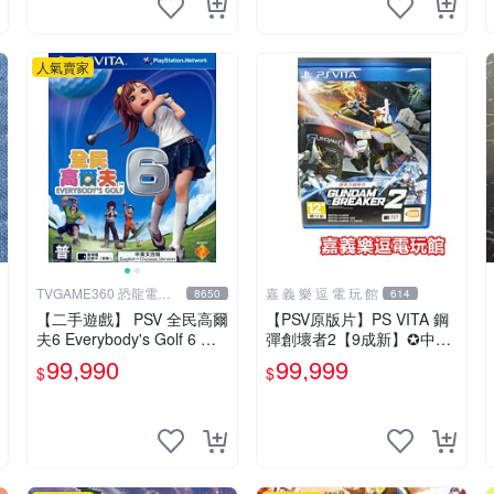
人氣賣家
TVGAME360 恐龍電玩-
嘉 義 樂 逗 電 玩 館
8650
614
台中店
【二手遊戲】 PSV 全民高爾
【PSV原版片】PS VITA 鋼
夫6 Everybody's Golf 6 日
彈創壞者2【9成新】✪中文
文版 【台中恐龍電玩】
版中古二手✪嘉義樂逗電玩
99,990
99,999
$
$
館