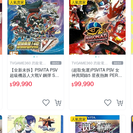
人氣賣家
人氣賣家
TVGAME360 恐龍電玩-
TVGAME360 恐龍電玩-
8650
8650
台中店
台中店
【全新未拆】PSVITA PSV
(超取免運)PSVITA PSV 女
超級機器人大戰V 鋼彈 SUP
神異聞錄5 星夜熱舞 PERS
ER ROBOT WARS V 中文
ONA 5 DANCING P5D 中文
99,990
99,990
$
$
版【台中恐龍電玩】
版 台中恐龍
人氣賣家