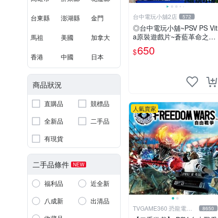
台中電玩小舖2店
台東縣
澎湖縣
金門
572
◎台中電玩小舖~PSV PS Vit
a原裝遊戲片~蒼藍革命之女
馬祖
美國
加拿大
武神 中文版 中文版 ~650
650
$
香港
中國
日本
商品狀況
直購品
競標品
人氣賣家
全新品
二手品
有現貨
二手品條件
NEW
福利品
近全新
八成新
出清品
TVGAME360 恐龍電玩-
8650
台中店