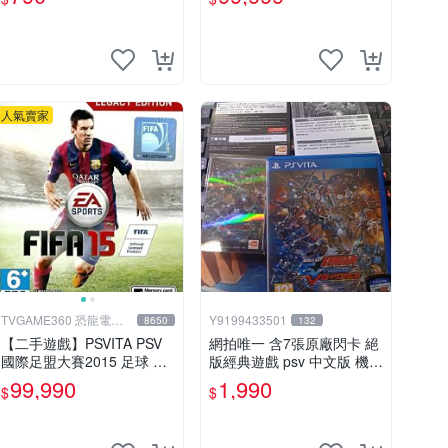
館
人氣賣家
TVGAME360 恐龍電玩-
Y9199433501
8650
132
台中店
【二手遊戲】PSVITA PSV
網拍唯一 含7張原廠閃卡 絕
國際足盟大賽2015 足球 世
版經典遊戲 psv 中文版 機動
界盃 FIFA 15 英文版【台中
戰士 鋼彈 極限VS. FORCE
99,990
1,990
$
$
恐龍電玩】