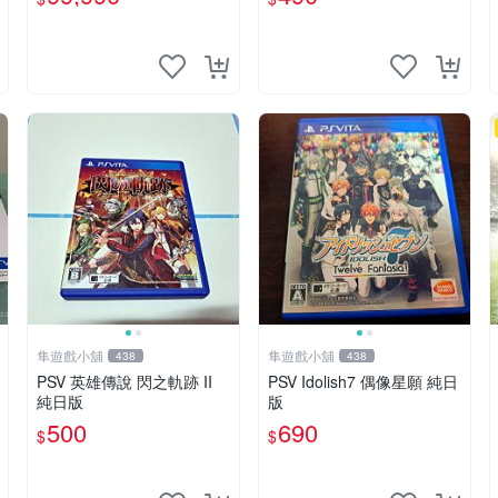
版 台中恐龍
隼遊戲小舖
隼遊戲小舖
438
438
PSV 英雄傳說 閃之軌跡 II
PSV Idolish7 偶像星願 純日
純日版
版
500
690
$
$