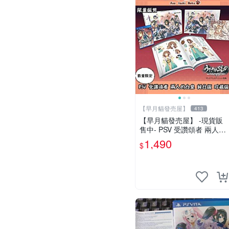
【早月貓發売屋】
413
【早月貓發売屋】 -現貨販
售中- PSV 受讚頌者 兩人的
白皇 純日版 珍藏版 限定版
1,490
$
※系列最終回※ 二人的白皇