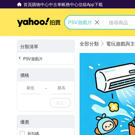
首頁
購物中心
中古車
帳務中心
信箱
App下載
Yahoo拍賣
PSV遊戲片
電玩遊戲與主
分類清單
PSV遊戲片
價格
-
確定
優惠
折扣碼