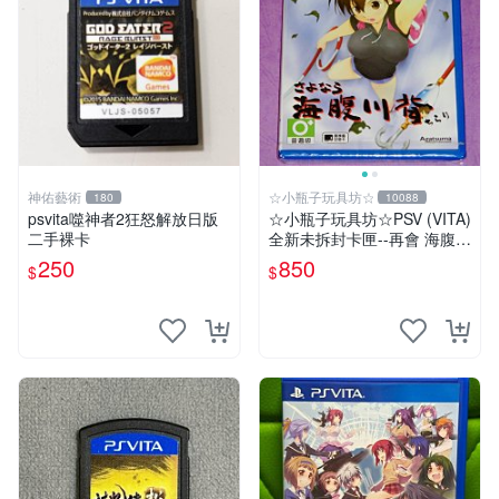
神佑藝術
☆小瓶子玩具坊☆
180
10088
psvita噬神者2狂怒解放日版
☆小瓶子玩具坊☆PSV (VITA)
二手裸卡
全新未拆封卡匣--再會 海腹川
背 閃
250
850
$
$