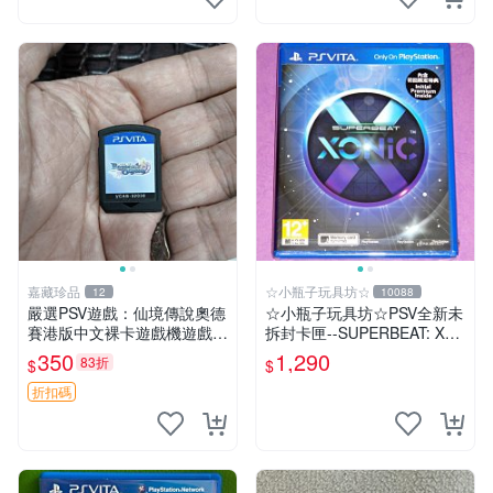
嘉藏珍品
☆小瓶子玩具坊☆
12
10088
嚴選PSV遊戲：仙境傳說奧德
☆小瓶子玩具坊☆PSV全新未
賽港版中文裸卡遊戲機遊戲
拆封卡匣--SUPERBEAT: XO
仙境傳說 奧德賽 港版 PSV 中
NiC 中文版
350
1,290
83折
$
$
文 裸卡 游戲 仙境傳說 港版
游戲
折扣碼