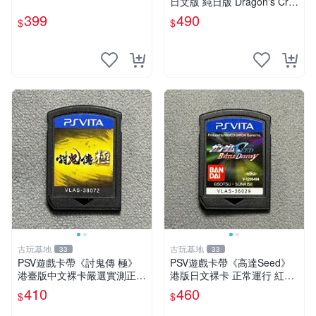
日文版 純日版 Dragon's Cro
wn 香草社 Atlus
399
490
$
$
古玩基地
古玩基地
33
33
PSV遊戲卡帶《討鬼傳 極》
PSV遊戲卡帶《高達Seed》
港臺版中文裸卡嚴選實測正
港版日文裸卡 正常運行 紅色
常，限索尼PSV機器專用，不
版本 二手嚴選 psv 高達 游戲
410
460
$
$
兼容其他平臺，單次購滿2張
卡帶
享第二張優惠，數量不限。