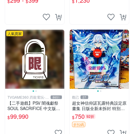
299 -
399
1,230
$
$
$
人氣賣家
TVGAME360 恐龍電玩-台
觀己
8651
27
中店
【二手遊戲】PSV 闇魂獻祭
超女神信仰諾瓦露特典設定原
SOUL SACRIFICE 中文版
畫集 日版全新未拆封 特別推
【台中恐龍電玩】
薦 收藏必備 PSV 游戲 發售限
99,990
750
92折
$
$
定 原創漫畫 限量版 PSV 游戲
超女神信仰諾瓦露 原畫集 日
折扣碼