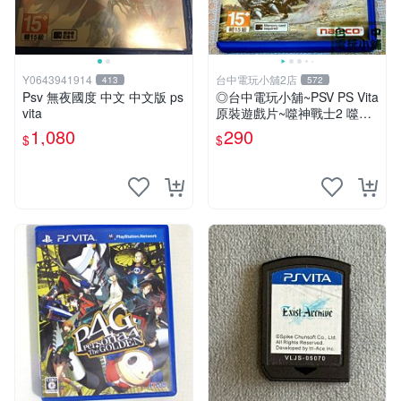
Y0643941914
台中電玩小舖2店
413
572
Psv 無夜國度 中文 中文版 ps
◎台中電玩小舖~PSV PS Vita
vita
原裝遊戲片~噬神戰士2 噬神
者2 ~290
1,080
290
$
$