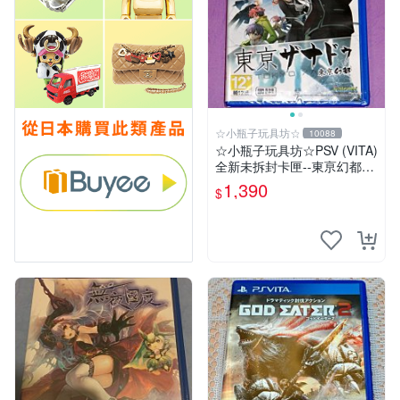
☆小瓶子玩具坊☆
10088
☆小瓶子玩具坊☆PSV (VITA)
全新未拆封卡匣--東亰幻都
《東京幻都 Tokyo Xanadu》
1,390
$
中文版