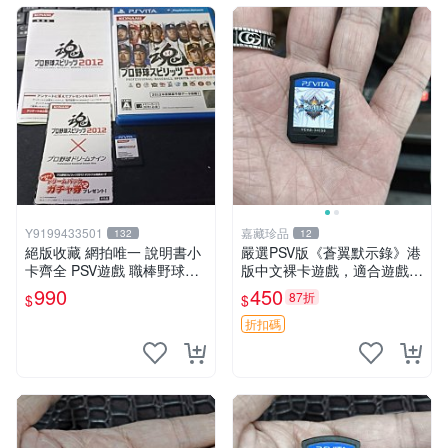
Y9199433501
嘉藏珍品
132
12
絕版收藏 網拍唯一 說明書小
嚴選PSV版《蒼翼默示錄》港
卡齊全 PSV遊戲 職棒野球魂2
版中文裸卡遊戲，適合遊戲收
012日文版
藏 蒼翼默示錄 PSV 港版 獨玩
990
450
87折
$
$
折扣碼