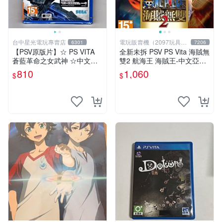
台中星光電玩專賣店
電玩販賣機（2097玩具公
6301
7206
仔舖
【PSV原版片】☆ PS VITA
全新未拆 PSV PS Vita 海賊無
蒼藍革命之女武神 ☆中文版
雙2 航海王 海賊王-中文亞版-
全新品【台中星光電玩】
ONE PIECE MUSOU
810
1,060
$
$