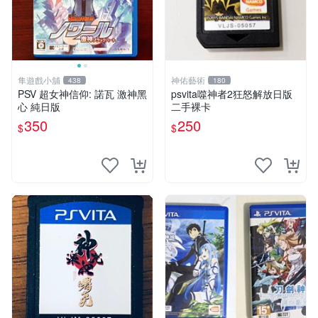
隼遊戲小舖
神佑藝術
438
180
PSV 超女神信仰: 諾瓦 激神黑
psvita噬神者2狂怒解放日版
心 純日版
二手裸卡
350
250
$
$