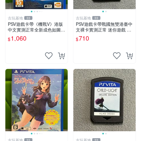
古玩基地
古玩基地
33
33
PSV遊戲卡帶《機戰V》港版
PSV遊戲卡帶戰國無雙港臺中
中文實測正常全新成色如圖拍
文裸卡實測正常 迷你遊戲 主
前確認 psv 港版 中文版
題遊戲 卡帶 Sony專用
1,060
710
$
$
古玩基地
古玩基地
33
33