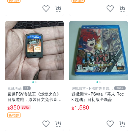
嘉藏珍品
遊戲殿堂~下標前先看賣場
12
3864
關於我
嚴選PSV海賊王《燃燒之血》
遊戲殿堂~PSVita『幕末 Roc
日版遊戲，原裝日文免卡直玩
k 超魂』日初版全新品
海賊王 PSV 測試版 游戲
350
1,580
83折
$
$
折扣碼