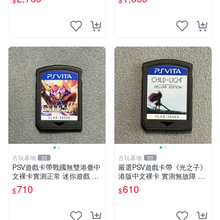
$
$
古玩基地
古玩基地
33
33
PSV遊戲卡帶戰國無雙港臺中
嚴選PSV遊戲卡帶《光之子》
文裸卡實測正常 迷你遊戲 主
港版中文裸卡 實測無故障 索
題遊戲 卡帶 Sony專用
尼專用機器獨佔 港版限用 卡
710
610
$
$
帶直銷 光之子 psv 港版