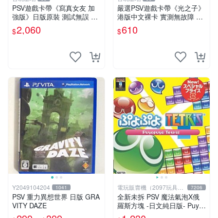
PSV遊戲卡帶《寫真女友 加
嚴選PSV遊戲卡帶《光之子》
強版》日版原裝 測試無誤 成
港版中文裸卡 實測無故障 索
色如圖 售後不退 寫真女友 P
尼專用機器獨佔 港版限用 卡
2,060
610
$
$
SV 日版 訊息卡
帶直銷 光之子 psv 港版
Y2049104204
電玩販賣機（2097玩具公
1041
7206
仔舖
PSV 重力異想世界 日版 GRA
全新未拆 PSV 魔法氣泡X俄
VITY DAZE
羅斯方塊 -日文純日版- Puyo
Puyo Tetris