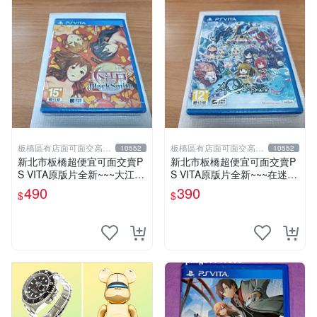
板橋區有店面可面交高價
板橋區有店面可面交高價
10552
10552
回收電玩
回收電玩
新北市板橋超便宜可面交賣P
新北市板橋超便宜可面交賣P
S VITA原版片全新~~~大江戸
S VITA原版片全新~~~在迷Q
BlackSmith~~~便宜賣
地下去死團 在迷宮地下去死
490
390
$
$
團~~~便宜賣