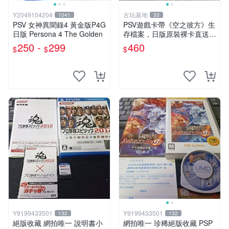
Y2049104204
古玩基地
1041
33
PSV 女神異聞錄4 黃金版P4G
PSV遊戲卡帶《空之彼方》生
日版 Persona 4 The Golden
存檔案，日版原裝裸卡直送，
實測無誤，嚴選推薦，適合收
250 -
299
460
$
$
$
藏。PSV遊戲卡帶 直營 正規
游戲卡帶
Y9199433501
Y9199433501
132
132
絕版收藏 網拍唯一 說明書小
網拍唯一 珍稀絕版收藏 PSP