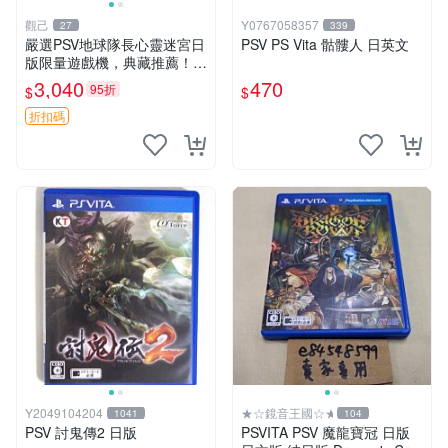
觀己
Y0767058357
27
339
嚴選PSV地球隊長心靈迷宮日
PSV PS Vita 骷髏人 日英文
版限量遊戲機，典藏推薦！Ni
ntendo掌上型遊戲 心靈迷宮
3,040
470
95折
$
$
PSV 地球隊長 日本版本 當代
遊戲機 PSV 地球隊長 心靈
折扣碼
Y2049104204
★☆鏡音王國☆★
1041
104
PSV 討鬼傳2 日版
PSVITA PSV 魔龍寶冠 日版