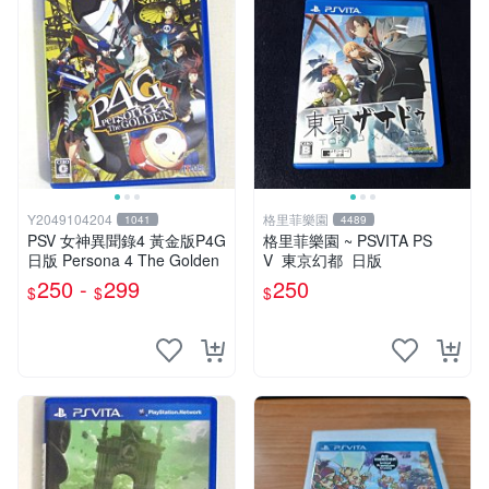
Y2049104204
格里菲樂園
1041
4489
PSV 女神異聞錄4 黃金版P4G
格里菲樂園 ~ PSVITA PS
日版 Persona 4 The Golden
V 東京幻都 日版
250 -
299
250
$
$
$