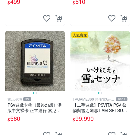
499
510
$
$
嚴選二手遊戲請認真審視
人氣賣家
古玩基地
TVGAME360 恐龍電玩-台
33
8651
中店
PSV遊戲卡帶《最終幻想》港
【二手遊戲】PSVITA PSV 祭
版中文裸卡 正常運行 索尼官
物與雪之剎那 I AM SETSUN
方認證 不支持其他品牌機器
日文版【台中恐龍電玩】
560
99,990
$
$
可單次購買多張享優惠 最終
幻想 PSV 港版卡帶