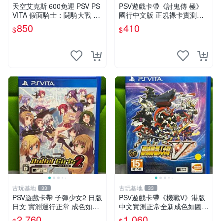
天空艾克斯 600免運 PSV PS
PSV遊戲卡帶《討鬼傳 極》
VITA 假面騎士：鬪騎大戰 創
國行中文版 正規裸卡實測無
生 普通版 純日版
誤 索尼官方認證 減價促銷 訂
850
410
$
$
購越早越劃算 討鬼傳 極 PSV
國行
古玩基地
古玩基地
33
33
PSV遊戲卡帶 子彈少女2 日版
PSV遊戲卡帶《機戰V》港版
日文 實測運行正常 成色如圖
中文實測正常全新成色如圖拍
售時不退 子彈少女 PSV 游戲
前確認 psv 港版 中文版
2,760
1,060