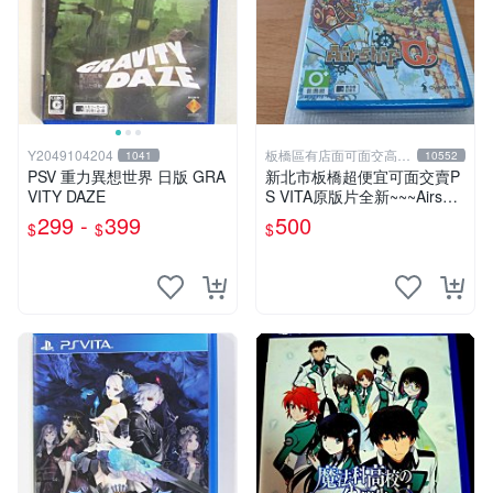
Y2049104204
板橋區有店面可面交高價
1041
10552
回收電玩
PSV 重力異想世界 日版 GRA
新北市板橋超便宜可面交賣P
VITY DAZE
S VITA原版片全新~~~Airship
Q 飛艇之空~~~便宜賣
299 -
399
500
$
$
$