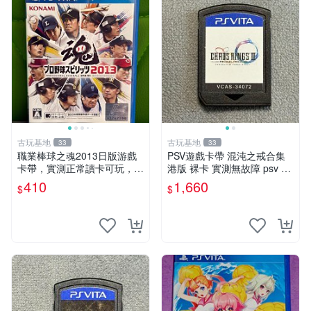
古玩基地
古玩基地
33
33
職業棒球之魂2013日版游戲
PSV遊戲卡帶 混沌之戒合集
卡帶，實測正常讀卡可玩，少
港版 裸卡 實測無故障 psv 測
量包裝壓痕，適合收藏家嚴選
試正常 港版合集
410
1,660
$
$
職業棒球 2013 日版 游戲卡
帶 收藏