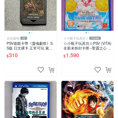
古玩基地
☆小瓶子玩具坊☆
33
10088
PSV遊戲卡帶《靈魂獻祭》S
☆小瓶子玩具坊☆PSV (VITA)
S版 日文裸卡 正常可玩 索尼
全新未拆封卡匣--聖靈之心 3
專用 不退不換 次數買兩送一
LOVE MAX
310
1,590
$
$
靈魂獻祭 PSP-VITA PSVita