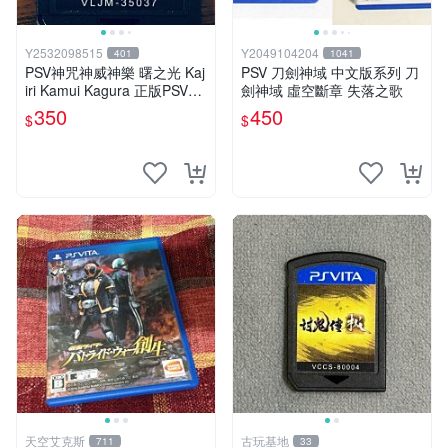
Y2532098515
Y2049104204
401
1041
PSV神咒神威神樂 曙之光 Kaj
PSV 刀劍神域 中文版系列 刀
iri Kamui Kagura 正版PSV專
劍神域 虛空斷章 失落之歌
用裸裝9成新現貨馬上出
350
450
$
$
天空艾克斯
古玩基地
711
33