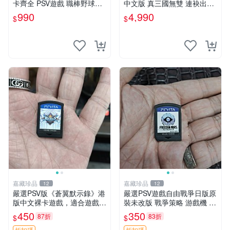
卡齊全 PSV遊戲 職棒野球魂2
中文版 真三國無雙 連袂出擊
012日文版
1 MULTIRAID1
990
4,990
$
$
嘉藏珍品
嘉藏珍品
12
12
嚴選PSV版《蒼翼默示錄》港
嚴選PSV遊戲自由戰爭日版原
版中文裸卡遊戲，適合遊戲收
裝未改版 戰爭策略 游戲機 遊
藏 蒼翼默示錄 PSV 港版 獨玩
玩好物
450
350
87折
83折
$
$
折扣碼
折扣碼