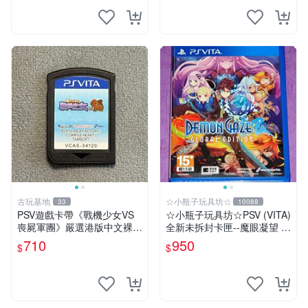
討鬼傳 極 PSV
古玩基地
☆小瓶子玩具坊☆
33
10088
PSV遊戲卡帶《戰機少女VS
☆小瓶子玩具坊☆PSV (VITA)
喪屍軍團》嚴選港版中文裸卡
全新未拆封卡匣--魔眼凝望 Gl
實測正常 遊戲機限定 PSV 卡
obal Edition 黃金版
710
950
$
$
帶 港版 中文 游戲卡帶 激戰
少女 喪尸軍團