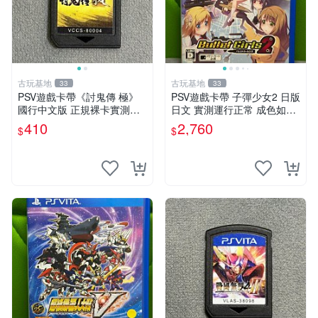
古玩基地
古玩基地
33
33
PSV遊戲卡帶《討鬼傳 極》
PSV遊戲卡帶 子彈少女2 日版
國行中文版 正規裸卡實測無
日文 實測運行正常 成色如圖
誤 索尼官方認證 減價促銷 訂
售時不退 子彈少女 PSV 游戲
410
2,760
$
$
購越早越劃算 討鬼傳 極 PSV
國行