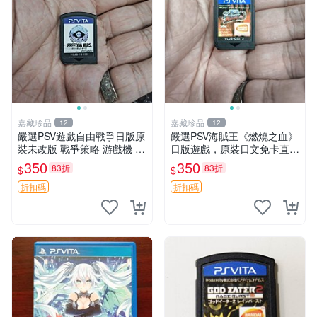
嘉藏珍品
嘉藏珍品
12
12
嚴選PSV遊戲自由戰爭日版原
嚴選PSV海賊王《燃燒之血》
裝未改版 戰爭策略 游戲機 遊
日版遊戲，原裝日文免卡直玩
玩好物
海賊王 PSV 測試版 游戲
350
350
83折
83折
$
$
折扣碼
折扣碼