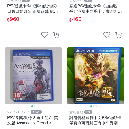
古玩基地
古玩基地
33
33
PSV遊戲卡帶《夢幻俱樂部》
嚴選PSV遊戲卡帶《自由戰
日版日文原裝 正版遊戲 成色
爭》港版中文裸卡，實測無
如圖實況保真 PSV遊戲 日版
誤！僅限Sony PSP機器運
960
460
$
$
PS 測試無誤 美品保證
行，其他無法使用。單次購兩
張以上享優惠。 自由戰爭 PS
P 港版 卡帶
Y2049104204
古玩基地
1041
33
PSV 刺客教條 3 自由使命 英
討鬼傳極國行中文PSV遊戲卡
文版 Assassin's Creed 3
帶實測可玩封面有水印受潮痕
跡請看圖確認成色無異議再拍