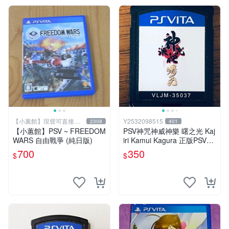
【小蕙館】現貨可直接下
Y2532098515
2308
401
標
【小蕙館】PSV ~ FREEDOM
PSV神咒神威神樂 曙之光 Kaj
WARS 自由戰爭 (純日版)
iri Kamui Kagura 正版PSV專
用裸裝9成新現貨馬上出
700
350
$
$