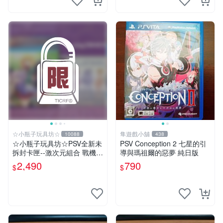
☆小瓶子玩具坊☆
隼遊戲小舖
10088
438
☆小瓶子玩具坊☆PSV全新未
PSV Conception 2 七星的引
拆封卡匣--激次元組合 戰機少
導與瑪祖爾的惡夢 純日版
女 VS 殭屍軍團 限定版 (日
2,490
790
$
$
版)+特典--CD