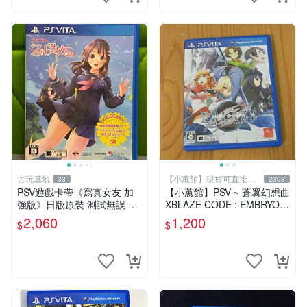
古玩基地
【小蕙館】現貨可直接下
33
2308
標
PSV遊戲卡帶《寫真女友 加
【小蕙館】PSV ~ 蒼翼幻想曲
強版》日版原裝 測試無誤 成
XBLAZE CODE : EMBRYO
色如圖 售後不退 寫真女友 P
(純日版)
2,060
1,200
$
$
SV 日版 訊息卡