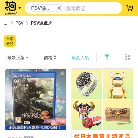
PSV遊戲
登
片
PSV
PSV遊戲片
全部
分類
最新上架
價格
最高人氣