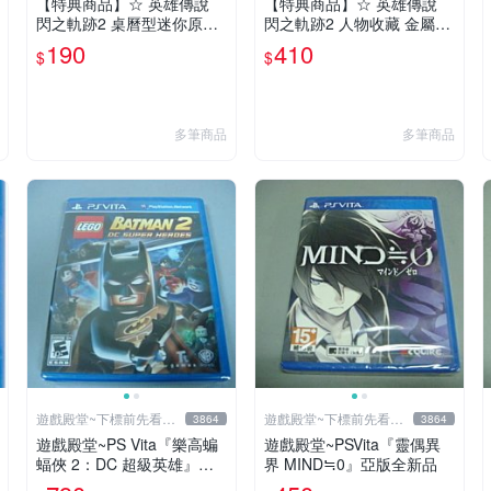
【特典商品】☆ 英雄傳說
【特典商品】☆ 英雄傳說
閃之軌跡2 桌曆型迷你原聲
閃之軌跡2 人物收藏 金屬書
帶 CD ☆全新品【現貨供應
籤 ☆【愛莉澤＋莎朗＋愛爾
190
410
$
$
可挑款】台中星光電玩
芬公主 3款一組】台中星光
電玩
多筆商品
多筆商品
遊戲殿堂~下標前先看賣
遊戲殿堂~下標前先看賣
3864
3864
場關於我
場關於我
遊戲殿堂~PS Vita『樂高蝙
遊戲殿堂~PSVita『靈偶異
蝠俠 2：DC 超級英雄』美
界 MIND≒0』亞版全新品
版全新品