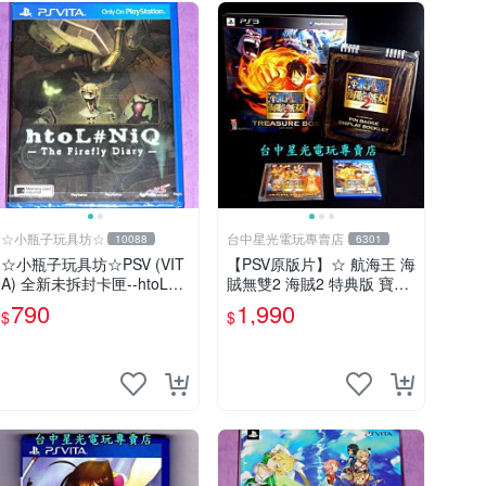
☆小瓶子玩具坊☆
台中星光電玩專賣店
10088
6301
☆小瓶子玩具坊☆PSV (VIT
【PSV原版片】☆ 航海王 海
A) 全新未拆封卡匣--htoL#N
賊無雙2 海賊2 特典版 寶箱
iQ 螢火蟲日記
版 ☆中文版全新品【台中星
790
1,990
$
$
光電玩】