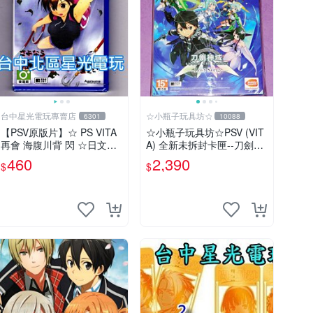
台中星光電玩專賣店
☆小瓶子玩具坊☆
6301
10088
【PSV原版片】☆ PS VITA
☆小瓶子玩具坊☆PSV (VIT
再會 海腹川背 閃 ☆日文亞
A) 全新未拆封卡匣--刀劍神
版全新品【特價優惠】台中
域 -Lost Song- 中文版 限定
460
2,390
$
$
星光電玩
版