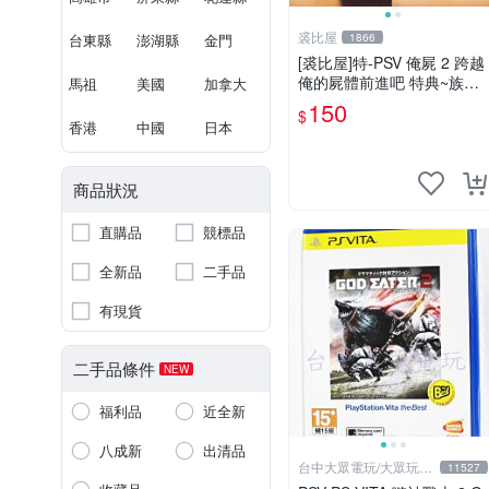
裘比屋
台東縣
澎湖縣
金門
1866
[裘比屋]特-PSV 俺屍 2 跨越
俺的屍體前進吧 特典~族前
馬祖
美國
加拿大
傳漫畫特輯(約82頁) 616
150
$
香港
中國
日本
商品狀況
直購品
競標品
全新品
二手品
有現貨
二手品條件
NEW
福利品
近全新
八成新
出清品
台中大眾電玩/大眾玩具
11527
店