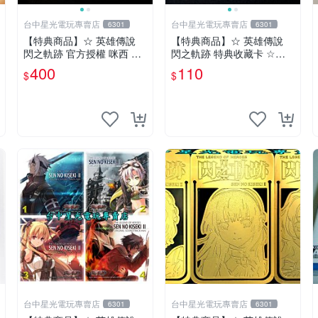
台中星光電玩專賣店
台中星光電玩專賣店
6301
6301
【特典商品】☆ 英雄傳說
【特典商品】☆ 英雄傳說
閃之軌跡 官方授權 咪西 Mis
閃之軌跡 特典收藏卡 ☆
si 限定馬克杯組 ☆【含杯墊
【單張販售 可挑款】台中星
400
110
$
$
＋提袋 贈收藏卡】台中星光
光電玩
電玩
台中星光電玩專賣店
台中星光電玩專賣店
6301
6301