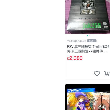
Y4103454476
1514
PSV 真三國無雙 7 with 猛將
傳 真三國無雙7+猛將傳 日
文寶箱版-全新未拆
2,380
$