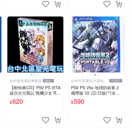
台中星光電玩專賣店
台中大眾電玩/大眾玩具
6301
11527
店
【附特典CD】PSV PS VITA
PSV PS Vita 地球防衛軍 2
超次次元戰記 戰機少女 Re;
攜帶版 V2 (亞/日版)**(全新
Birth2 限定版 日文亞版全新
未拆商品)【台中大眾電玩】
620
590
$
$
品【台中星光電玩】