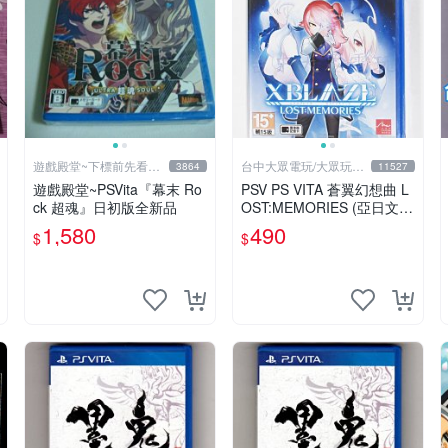
遊戲殿堂~下標前先看賣
台中大眾電玩/大眾玩具
3864
11527
場關於我
店
遊戲殿堂~PSVita『幕末 Ro
PSV PS VITA 蒼翼幻想曲 L
ck 超魂』日初版全新品
OST:MEMORIES (亞日文
版)**(全新未拆商品)【台中
1,580
490
$
$
大眾電玩】