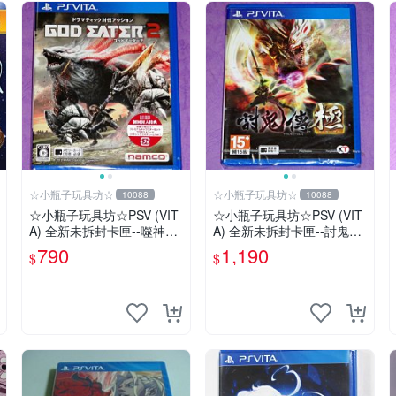
☆小瓶子玩具坊☆
☆小瓶子玩具坊☆
10088
10088
☆小瓶子玩具坊☆PSV (VIT
☆小瓶子玩具坊☆PSV (VIT
A) 全新未拆封卡匣--噬神戰
A) 全新未拆封卡匣--討鬼傳
士2《噬神者2》(日版)
極 中文版
790
1,190
$
$