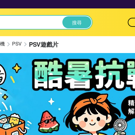
搜尋
PSV遊戲片
機
PSV