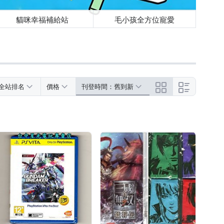
貓咪幸福補給站
毛小孩全方位寵愛
全站排名
價格
刊登時間：舊到新