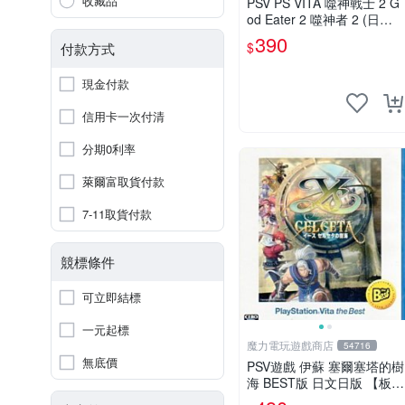
收藏品
PSV PS VITA 噬神戰士 2 G
od Eater 2 噬神者 2 (日文
版)(全新未拆)【台中大眾電
390
$
付款方式
玩】
現金付款
信用卡一次付清
分期0利率
萊爾富取貨付款
7-11取貨付款
競標條件
可立即結標
一元起標
魔力電玩遊戲商店
54716
無底價
PSV遊戲 伊蘇 塞爾塞塔的樹
海 BEST版 日文日版 【板橋
魔力】