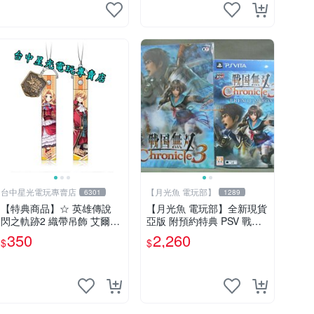
台中星光電玩專賣店
【月光魚 電玩部】
6301
1289
【特典商品】☆ 英雄傳說
【月光魚 電玩部】全新現貨
閃之軌跡2 織帶吊飾 艾爾芬
亞版 附預約特典 PSV 戰國
x奧利巴特 ☆【官方授權商
無雙 編年史 3 珍藏盒版 限
350
2,260
$
$
品】台中星光電玩
定版 亞版日文版