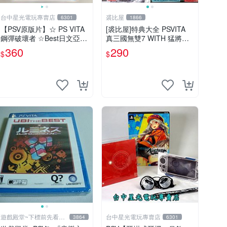
台中星光電玩專賣店
裘比屋
6301
1866
【PSV原版片】☆ PS VITA
[裘比屋]特典大全 PSVITA
鋼彈破壞者 ☆Best日文亞版
真三國無雙7 WITH 猛將傳
全新品【特價優惠】台中星
特典~桌曆+夾鏈袋+手機袋4
360
290
$
$
光電玩
入
遊戲殿堂~下標前先看賣
台中星光電玩專賣店
3864
6301
場關於我