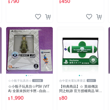
790
450
$
$
☆小瓶子玩具坊☆
台中星光電玩專賣店
10088
6301
☆小瓶子玩具坊☆PSV (VIT
【特典商品】☆ 英雄傳說
A) 全新未拆封卡匣--自由戰
閃之軌跡 官方授權商品 Mis
爭 限定版 中文版 + 特典--
si限定 彈力手機支架 ☆全新
1,990
80
$
$
「普洛帕」吊飾
品【特價優惠】台中星光電
玩