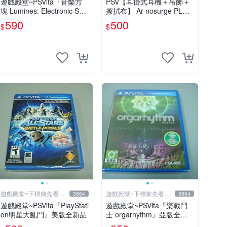
遊戲殿堂~PSVita『音樂方
PSV【耳掛式耳機＋吊飾＋
塊 Lumines: Electronic Sym
擦拭布】 Ar nosurge PLUS
phony』日版BEST全新品
獻給誕生之星的祈禱詩 【限
590
500
$
$
定特典升級包】台中星光電
玩
遊戲殿堂~下標前先看賣
遊戲殿堂~下標前先看賣
3864
3864
場關於我
場關於我
遊戲殿堂~PSVita『PlayStati
遊戲殿堂~PSVita『樂戰鬥
on明星大亂鬥』美版全新品
士 orgarhythm』亞版全新
品(內含初回限定特典)