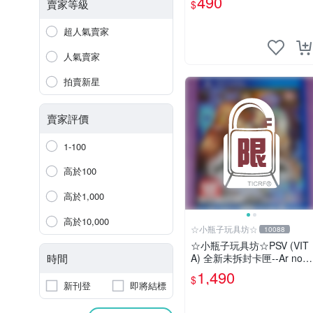
490
賣家等級
$
超人氣賣家
人氣賣家
拍賣新星
賣家評價
1-100
高於100
高於1,000
高於10,000
☆小瓶子玩具坊☆
10088
☆小瓶子玩具坊☆PSV (VIT
時間
A) 全新未拆封卡匣--Ar nos
urge PLUS 獻給誕生之星的
1,490
$
祈禱詩
新刊登
即將結標