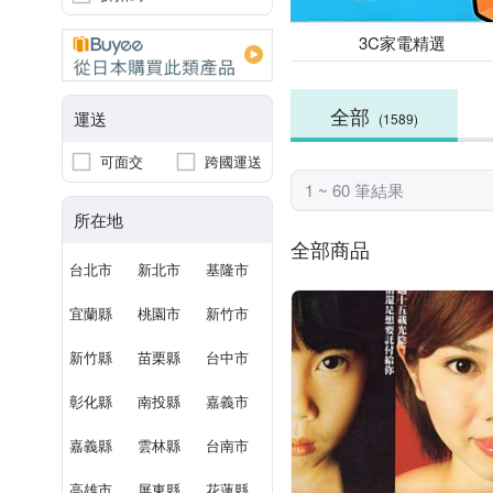
3C家電精選
全部
運送
(1589)
可面交
跨國運送
1 ~ 60 筆結果
所在地
全部商品
台北市
新北市
基隆市
宜蘭縣
桃園市
新竹市
新竹縣
苗栗縣
台中市
彰化縣
南投縣
嘉義市
嘉義縣
雲林縣
台南市
高雄市
屏東縣
花蓮縣