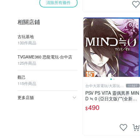
清除所有條件
相關店鋪
古玩基地
130件商品
TVGAME360 恐龍電玩-台中店
125件商品
觀己
115件商品
台中大眾電玩/大眾玩具
11527
店
PSV PS VITA 靈偶異界 MIN
更多店舖
D ≒ 0 (亞日文版)**(全新未
拆商品)【台中大眾電玩】電
490
$
視遊樂器