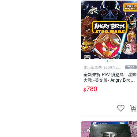
電玩販賣機（2097玩具
7206
公仔舖
全新未拆 PSV 憤怒鳥：星際
大戰 -英文版- Angry Birds S
tar Wars
780
$