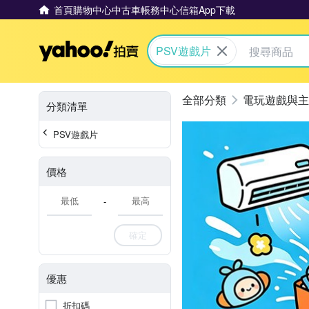
首頁
購物中心
中古車
帳務中心
信箱
App下載
Yahoo拍賣
PSV遊戲片
電玩遊戲與主
分類清單
PSV遊戲片
價格
-
確定
優惠
折扣碼