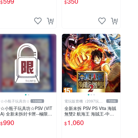
599
350
$
$
☆小瓶子玩具坊☆
電玩販賣機（2097玩具
10088
7206
公仔舖
☆小瓶子玩具坊☆PSV (VIT
全新未拆 PSV PS Vita 海賊
A) 全新未拆封卡匣--極限凸
無雙2 航海王 海賊王-中文
記 萌萌編年史
亞版- ONE PIECE MUSOU
990
1,060
$
$