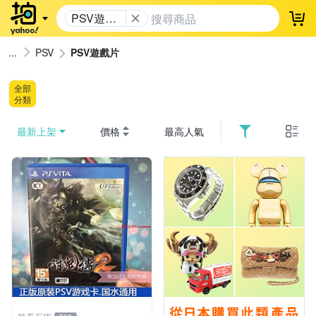
PSV遊戲
登
片
PSV
PSV遊戲片
全部
分類
最新上架
價格
最高人氣