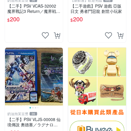
奶油泡芙豆漿
【新鮮屋】歡迎光臨
36
448
【二手】PSV VCAS-32002
【二手遊戲】￼PSV 遊戲 亞版
魔界戰記3 Return／魔界戦記
日文 勇者鬥惡龍 創世小玩家
ディスガイア3 Return／Disg
200
200
$
$
aea 3 Return
奶油泡芙豆漿
36
【二手】PSV VLJS-00008 仙
境傳說 奧德賽／ラグナロク
オデッセイ／Ragnarok Ody