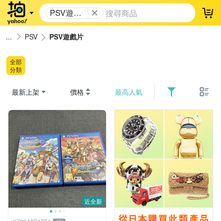
PSV遊戲
登
片
PSV
PSV遊戲片
全部
分類
最新上架
價格
最高人氣
近全新