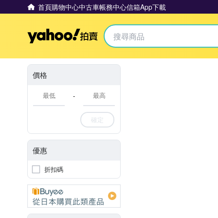
首頁
購物中心
中古車
帳務中心
信箱
App下載
Yahoo拍賣
價格
-
確定
優惠
折扣碼