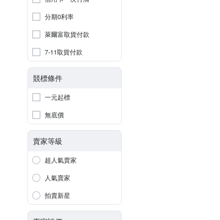
分期0利率
萊爾富取貨付款
7-11取貨付款
競標條件
一元起標
無底價
賣家等級
超人氣賣家
人氣賣家
拍賣新星