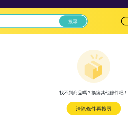
搜尋
找不到商品嗎？換換其他條件吧！
清除條件再搜尋