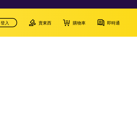
登入
賣東西
購物車
即時通