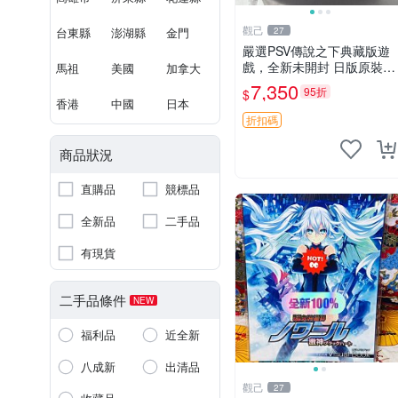
觀己
台東縣
澎湖縣
金門
27
嚴選PSV傳說之下典藏版遊
戲，全新未開封 日版原裝現
馬祖
美國
加拿大
貨供應 傳說之下 PSV 典藏
7,350
95折
$
版 日版 游戲
香港
中國
日本
折扣碼
商品狀況
直購品
競標品
全新品
二手品
有現貨
二手品條件
NEW
福利品
近全新
八成新
出清品
觀己
27