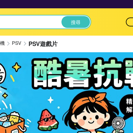
搜尋
PSV遊戲片
機
PSV