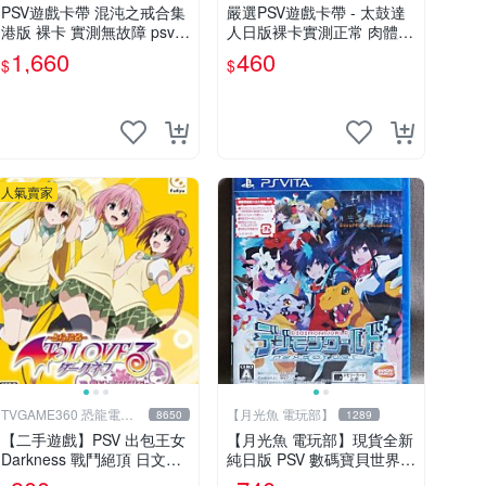
PSV遊戲卡帶 混沌之戒合集
嚴選PSV遊戲卡帶 - 太鼓達
港版 裸卡 實測無故障 psv
人日版裸卡實測正常 肉體直
測試正常 港版合集
銷 Sony官方認證 太鼓達人
1,660
460
$
$
PSV 日版裸卡 測試無誤 PS
V機專屬遊戲 即時下載享優
惠
人氣賣家
TVGAME360 恐龍電玩-
【月光魚 電玩部】
8650
1289
台中店
【二手遊戲】PSV 出包王女
【月光魚 電玩部】現貨全新
Darkness 戰鬥絕頂 日文版
純日版 PSV 數碼寶貝世界 n
【台中恐龍電玩】
ext 0rder 日版日文