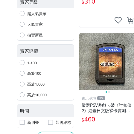
310
賣家等級
$
送一 靈魂獻祭 PSP-VITA PS
Vita
超人氣賣家
人氣賣家
拍賣新星
賣家評價
1-100
高於100
高於1,000
高於10,000
古玩基地
33
嚴選PSV遊戲卡帶《討鬼傳
時間
2》港臺日文版裸卡實測正
常全新套裝，只限PSV機玩
460
$
討鬼傳2 PSV 港臺 日文 裸
新刊登
即將結標
卡