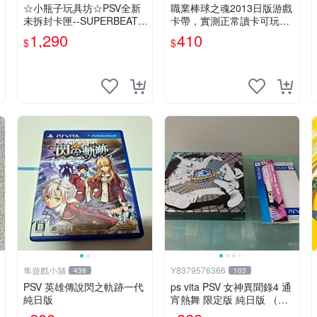
☆小瓶子玩具坊☆PSV全新
職業棒球之魂2013日版游戲
未拆封卡匣--SUPERBEAT:
卡帶，實測正常讀卡可玩，
XONiC 中文版
少量包裝壓痕，適合收藏家
1,290
410
$
$
嚴選 職業棒球 2013 日版 游
戲卡帶 收藏
隼遊戲小舖
Y8379576366
438
103
PSV 英雄傳說閃之軌跡一代
ps vita PSV 女神異聞錄4 通
純日版
宵熱舞 限定版 純日版 （編
號17）