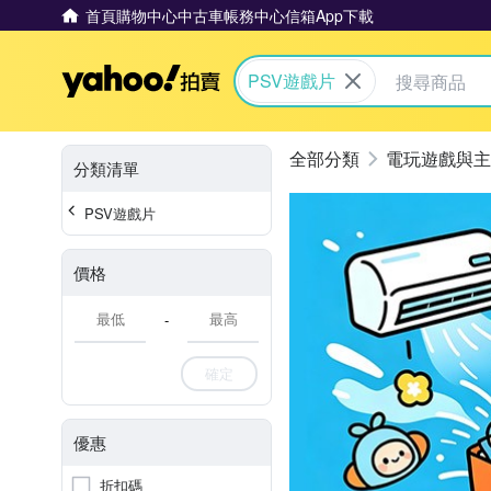
首頁
購物中心
中古車
帳務中心
信箱
App下載
Yahoo拍賣
PSV遊戲片
電玩遊戲與主
分類清單
PSV遊戲片
價格
-
確定
優惠
折扣碼