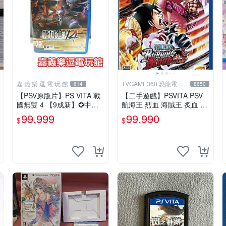
嘉 義 樂 逗 電 玩 館
TVGAME360 恐龍電玩-
614
8650
台中店
【PSV原版片】PS VITA 戰
【二手遊戲】PSVITA PSV
國無雙 4 【9成新】✪中古
航海王 烈血 海賊王 炙血 O
二手✪嘉義樂逗電玩館
NE PIECE BURNING BLOO
99,999
99,990
$
$
D 中文版