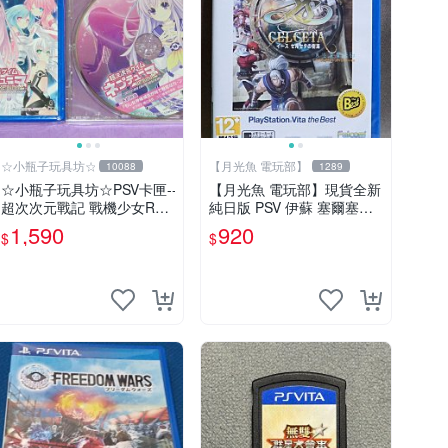
☆小瓶子玩具坊☆
【月光魚 電玩部】
10088
1289
☆小瓶子玩具坊☆PSV卡匣--
【月光魚 電玩部】現貨全新
超次次元戰記 戰機少女Re;
純日版 PSV 伊蘇 塞爾塞塔
Birth2 SISTERS GENERATI
的樹海 BEST版 日版日文
1,590
920
$
$
ON日版+CD