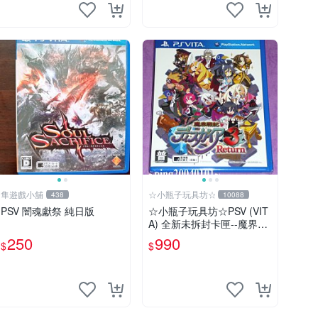
隼遊戲小舖
☆小瓶子玩具坊☆
438
10088
PSV 闇魂獻祭 純日版
☆小瓶子玩具坊☆PSV (VIT
A) 全新未拆封卡匣--魔界戰
記3 Return + 特典--原聲CD
250
990
$
$