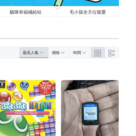
貓咪幸福補給站
毛小孩全方位寵愛
最高人氣
價格
時間