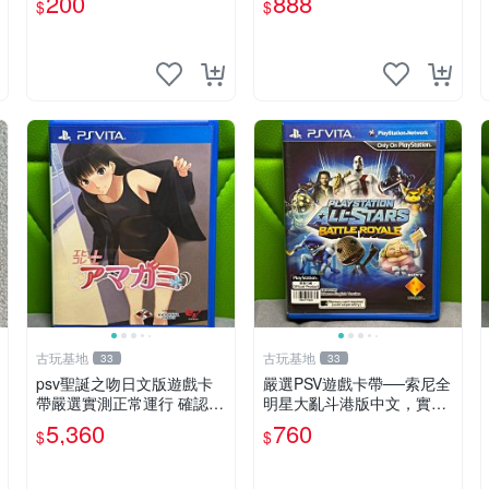
200
888
$
$
古玩基地
古玩基地
33
33
psv聖誕之吻日文版遊戲卡
嚴選PSV遊戲卡帶──索尼全
帶嚴選實測正常運行 確認成
明星大亂斗港版中文，實測
色拍下即發 聖誕之吻 日文 p
性能佳，成色如圖，確保收
5,360
760
$
$
sv 游戲
到同款。拍前請查收詳情，
售出商品概不退換。 psv 游
戲 卡帶