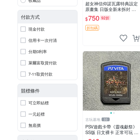
收藏品
超女神信仰諾瓦露特典設定
原畫集 日版全新未拆封 特
別推薦 收藏必備 PSV 游戲
750
付款方式
92折
$
發售限定 原創漫畫 限量版
PSV 游戲 超女神信仰諾瓦露
折扣碼
現金付款
原畫集 日
信用卡一次付清
分期0利率
萊爾富取貨付款
7-11取貨付款
競標條件
可立即結標
一元起標
古玩基地
33
無底價
PSV遊戲卡帶《靈魂獻祭》
SS版 日文裸卡 正常可玩 索
尼專用 不退不換 次數買兩