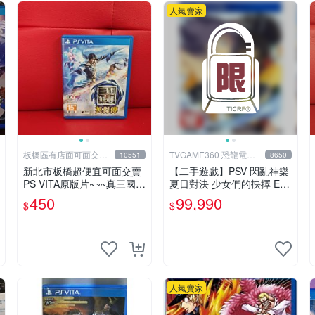
人氣賣家
板橋區有店面可面交高
TVGAME360 恐龍電玩-
10551
8650
價回收電玩
台中店
新北市板橋超便宜可面交賣
【二手遊戲】PSV 閃亂神樂
PS VITA原版片~~~真三國無
夏日對決 少女們的抉擇 ES
雙 英傑傳 中文版~~~實體店
TIVAL VERSUS 中文版【台
450
99,990
$
$
面可面交
中恐龍電玩】
人氣賣家