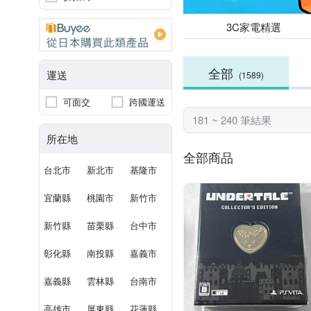
3C家電精選
全部
運送
(1589)
可面交
跨國運送
181 ~ 240 筆結果
所在地
全部商品
台北市
新北市
基隆市
宜蘭縣
桃園市
新竹市
新竹縣
苗栗縣
台中市
彰化縣
南投縣
嘉義市
嘉義縣
雲林縣
台南市
高雄市
屏東縣
花蓮縣