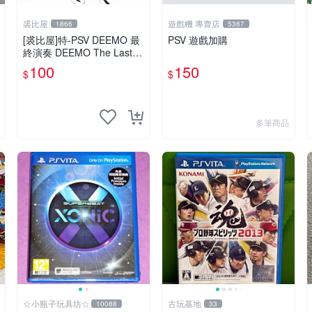
裘比屋
遊戲機 專賣店
1866
5387
[裘比屋]特-PSV DEEMO 最
PSV 遊戲加購
終演奏 DEEMO The Last R
ecital 特典~吊飾(2入)
100
150
$
$
多筆商品
☆小瓶子玩具坊☆
古玩基地
10088
33