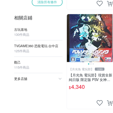
清除所有條件
相關店鋪
古玩基地
130件商品
TVGAME360 恐龍電玩-台中店
125件商品
觀己
115件商品
【月光魚 電玩部】
1289
【月光魚 電玩部】現貨全新
更多店舖
純日版 限定版 PSV 女神異
聞錄熱舞 雙重加值包 雙重pl
4,340
$
us 星夜熱舞 月夜熱舞