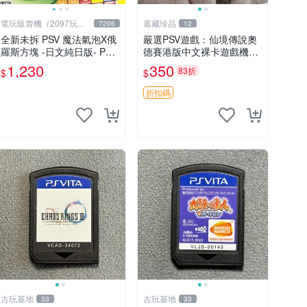
電玩販賣機（2097玩具
嘉藏珍品
7206
12
公仔舖
全新未拆 PSV 魔法氣泡X俄
嚴選PSV遊戲：仙境傳說奧
羅斯方塊 -日文純日版- Puy
德賽港版中文裸卡遊戲機遊
oPuyo Tetris
戲 仙境傳說 奧德賽 港版 PS
1,230
350
83折
$
$
V 中文 裸卡 游戲 仙境傳說
港版 游戲
折扣碼
古玩基地
古玩基地
33
33