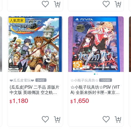
人氣賣家
❤️瓜瓜皮電玩❤️
☆小瓶子玩具坊☆
2402
10088
{瓜瓜皮}PSV 二手品 原版片
☆小瓶子玩具坊☆PSV (VIT
中文版 英雄傳說 空之軌跡
A) 全新未拆封卡匣--東京新
FC Evolution(遊戲都有回
世錄 深淵行動 (日版)
1,180
1,650
$
$
收)