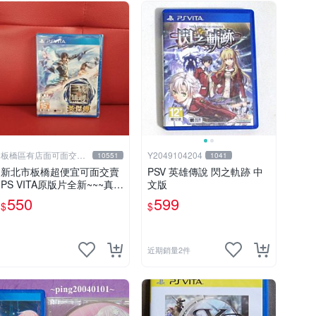
板橋區有店面可面交高
Y2049104204
10551
1041
價回收電玩
新北市板橋超便宜可面交賣
PSV 英雄傳說 閃之軌跡 中
PS VITA原版片全新~~~真
文版
三國無雙 英傑傳 中文版~~~
550
599
$
$
下標就賣不用等
近期銷量2件