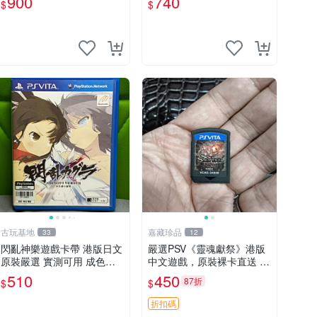
900
740
$
$
古玩基地
嘉藏珍品
33
12
閃亂神樂遊戲卡帶 港版日文
嚴選PSV《靈魂獻祭》港版
原裝嚴選 實測可用 成色透
中文遊戲，原裝裸卡直送 靈
明保証 正常玩耍無問題 閃
魂獻祭 PSV 游戲 卡帶
510
450
87折
$
$
亂神樂 港版 日文 卡帶 港行
折扣碼