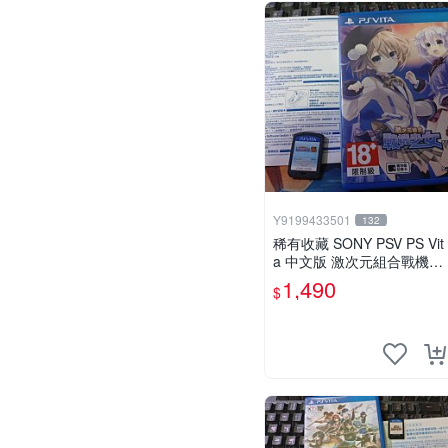
Y9199433501
132
稀有收藏 SONY PSV PS Vit
a 中文版 激次元組合戰機少
女VS殭屍軍團 中文亞版
1,490
$