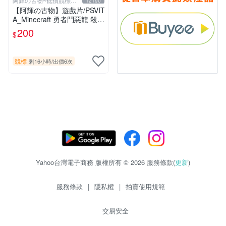
阿輝の古物~低價競標五
12190
六日結標
【阿輝の古物】遊戲片/PSVIT
A_Minecraft 勇者鬥惡龍 殺戮
地帶 英雄傳說 槍彈辯駁 一批
200
$
合售_刮痕污漬_1元起標無底
價_#F30
競標
剩16小時
/
出價6次
Yahoo台灣電子商務 版權所有 © 2026 服務條款(
更新
)
服務條款
|
隱私權
|
拍賣使用規範
交易安全