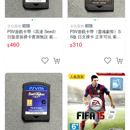
古玩基地
古玩基地
33
33
PSV遊戲卡帶《高達 Seed》
PSV遊戲卡帶《靈魂獻祭》S
日版原裝裸卡實測無誤 索尼
S版 日文裸卡 正常可玩 索尼
專機獨享嚴選推薦 psv 高達
專用 不退不換 次數買兩送一
460
310
$
$
無誤卡帶
靈魂獻祭 PSP-VITA PSVita
人氣賣家