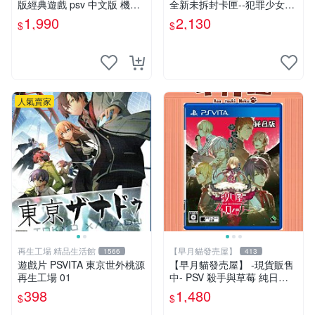
版經典遊戲 psv 中文版 機動
全新未拆封卡匣--犯罪少女2
戰士 鋼彈 極限VS. FORCE
《Criminal Girls 2》限定版
1,990
2,130
$
$
(日版)
人氣賣家
再生工場 精品生活館
【早月貓發売屋】
1566
413
遊戲片 PSVITA 東京世外桃源
【早月貓發売屋】 -現貨販售
再生工場 01
中- PSV 殺手與草莓 純日版
日文版 ※戀愛×懸疑※ 戀愛AD
398
1,480
$
$
V遊戲