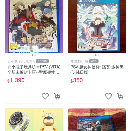
☆小瓶子玩具坊☆
隼遊戲小舖
10088
438
☆小瓶子玩具坊☆PSV (VITA)
PSV 超女神信仰: 諾瓦 激神黑
全新未拆封卡匣--聖魔導物語
心 純日版
(日版)
1,390
350
$
$