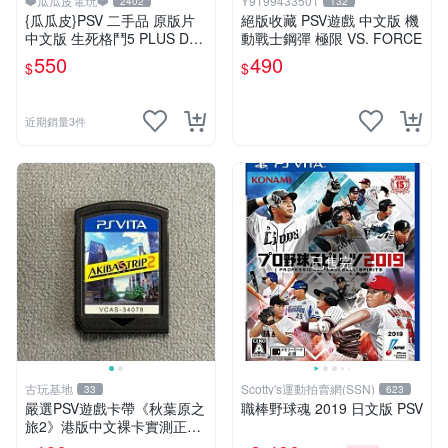
❤️瓜瓜皮電玩❤️
Y9199433501
2402
132
{瓜瓜皮}PSV 二手品 原版片
絕版收藏 PSV遊戲 中文版 機
中文版 生死格鬥5 PLUS Dea
動戰士鋼彈 極限 VS. FORCE
d or Alive 5(遊戲都有回收)
550
490
$
$
近期銷量3件
已售完
古玩基地
Scotty's運動拍賣網(SSN)
33
623
嚴選PSV遊戲卡帶《秋葉原之
職棒野球魂 2019 日文版 PSV
旅2》港版中文裸卡實測正
常，專機遊戲只可在SONY P