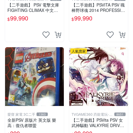
中店
中店
【二手遊戲】 PSV 電擊文庫
【二手遊戲】PSVITA PSV 職
FIGHTING CLIMAX 中文版
棒野球魂 2014 PROFESSIO
【台中恐龍電玩】
NAL BASEBALL 2014 日文
99,990
99,990
$
$
版
人氣賣家
愛寶 家電 3C二手
TVGAME360 恐龍電玩-台
1363
8651
中店
全新PSV 原版片 英文版 樂
【二手遊戲】PSVita PSV 女
高：復仇者聯盟
武神驅動 VALKYRIE DRIVE
日文版【台中恐龍電玩】