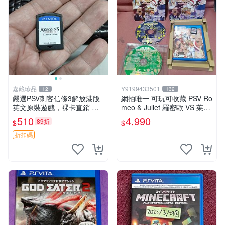
嘉藏珍品
Y9199433501
12
132
嚴選PSV刺客信條3解放港版
網拍唯一 可玩可收藏 PSV Ro
英文原裝遊戲，裸卡直銷 刺
meo & Juliet 羅密歐 VS 茱麗
客信條3 游戲 港版游戲
葉 全卷包 豪華版日版
510
4,990
89折
$
$
折扣碼