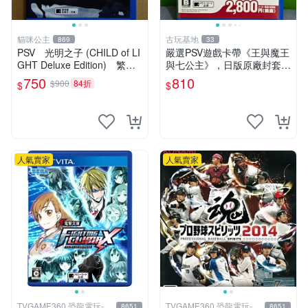
貓咪公主
古玩基地
869
33
PSV 光明之子 (CHILD of LI
嚴選PSV遊戲卡帶《王與魔王
GHT Deluxe Edition) 繁體
與七公主》，日版原廠封套，
中文版 二手品
雙面精美封面，實測暢玩無障
750
810
$900
84折
$
$
礙。久藏家中，輕微使用痕
跡，實物圖可查，歡迎細心評
估。古董級遊戲限量收
人氣賣家
人氣賣家
TVGAME360 恐龍電玩-台
TVGAME360 恐龍電玩-台
8651
8651