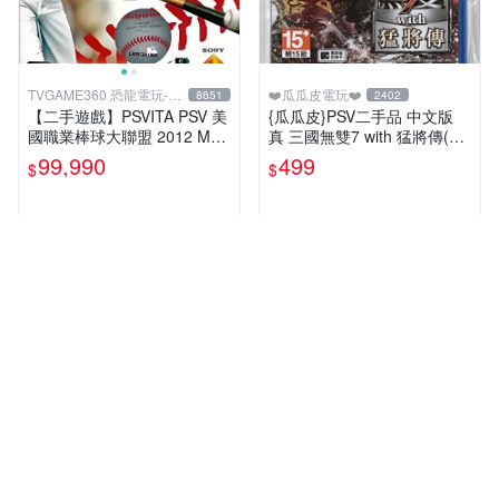
TVGAME360 恐龍電玩-台
❤️瓜瓜皮電玩❤️
8651
2402
中店
【二手遊戲】PSVITA PSV 美
{瓜瓜皮}PSV二手品 中文版
國職業棒球大聯盟 2012 MLB
真 三國無雙7 with 猛將傳(遊
THE SHOW 12 英文版 【台
戲都能回收)
99,990
499
$
$
中恐龍電玩】
近期銷量1件