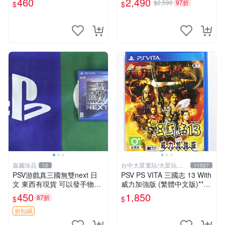
460
2,490
$2,590
97折
$
$
SV上運行 卡帶 psv 港版
嘉藏珍品
台中大眾電玩/大眾玩具
12
11527
店
PSV游戲真三國無雙next 日
PSV PS VITA 三國志 13 With
文 東西有現貨 可以發手物品
威力加強版 (繁體中文版)**
無質量問題售不退不換
(二手商品)【台中大眾電玩】
450
1,850
87折
$
$
折扣碼