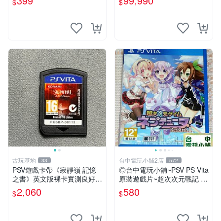
399
99,990
$
$
古玩基地
台中電玩小舖2店
33
572
PSV遊戲卡帶《寂靜嶺 記憶
◎台中電玩小舖~PSV PS Vita
之書》英文版裸卡實測良好
原裝遊戲片~超次次元戰記 戰
限定PSV平臺獨享 廚房遊戲
機少女 Re;Birth1 ~580
2,060
580
$
$
獲得熱銷推薦 寂靜嶺 電玩遊
戲 PSV卡帶