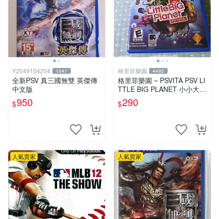
Y2049104204
格里菲樂園
1041
4492
全新PSV 真三國無雙 英傑傳
格里菲樂園 ~ PSVITA PSV LI
中文版
TTLE BIG PLANET 小小大星
球 美版
950
290
$
$
人氣賣家
人氣賣家