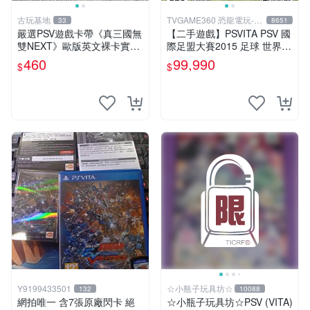
古玩基地
TVGAME360 恐龍電玩-台
33
8651
中店
嚴選PSV遊戲卡帶《真三國無
【二手遊戲】PSVITA PSV 國
雙NEXT》歐版英文裸卡實測
際足盟大賽2015 足球 世界盃
正常全新到貨 真三國無雙 PS
FIFA 15 英文版【台中恐龍電
460
99,990
$
$
V 游戲卡帶 任玩無雙
玩】
Y9199433501
☆小瓶子玩具坊☆
132
10088
網拍唯一 含7張原廠閃卡 絕
☆小瓶子玩具坊☆PSV (VITA)