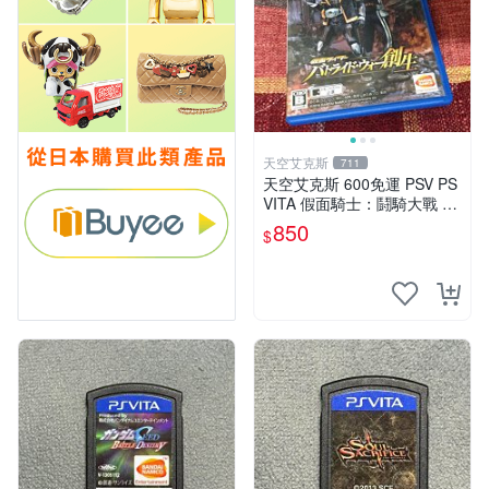
天空艾克斯
711
天空艾克斯 600免運 PSV PS
VITA 假面騎士：鬪騎大戰 創
生 普通版 純日版
850
$