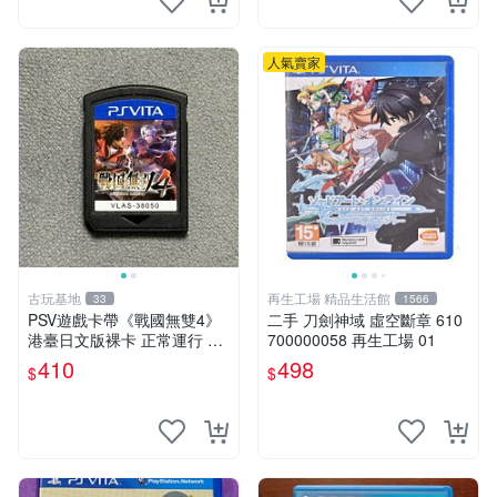
人氣賣家
古玩基地
再生工場 精品生活館
33
1566
PSV遊戲卡帶《戰國無雙4》
二手 刀劍神域 虛空斷章 610
港臺日文版裸卡 正常運行 臺
700000058 再生工場 01
灣索尼專用 游戲機械玩不了
410
498
$
$
戰國無雙 4 PSV 港版 卡帶 無
雙4 PSV卡帶 港臺