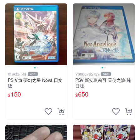
隼遊戲小舖
Y0860785739
438
568
PS Vita 夢幻之星 Nova 日文
PSV 新安琪莉可 天使之淚 純
版
日版
150
650
$
$