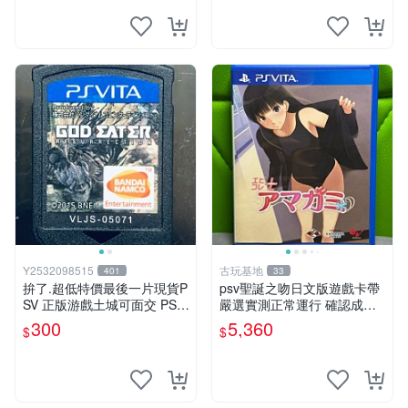
Y2532098515
古玩基地
401
33
拚了.超低特價最後一片現貨P
psv聖誕之吻日文版遊戲卡帶
SV 正版游戲土城可面交 PSV
嚴選實測正常運行 確認成色
噬神者 解放重生 日版 【9成
拍下即發 聖誕之吻 日文 psv
300
5,360
$
$
新】✪裸片 二手九成新~
游戲