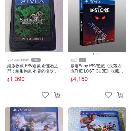
Y9199433501
觀己
132
27
絕版收藏 PSV遊戲 命運石之
嚴選Sony PSV遊戲《失落方
門：線形拘束 有界的樹狀圖
塊THE LOST CUBE》收藏
日版 VLJM-30061
版，英語原裝未拆封 失落方
1,390
4,150
$
$
塊 THE LOST CUBE PSV 精
華版 新作 權杖