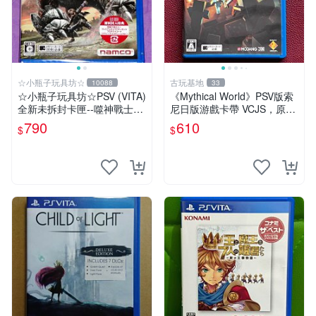
☆小瓶子玩具坊☆
古玩基地
10088
33
☆小瓶子玩具坊☆PSV (VITA)
《Mythical World》PSV版索
全新未拆封卡匣--噬神戰士2
尼日版游戲卡帶 VCJS，原裝
《噬神者2》(日版)
進口帶全盒說明書，支持主機
790
610
$
$
運行。Mythical World PSV
游戲 卡