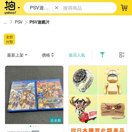
PSV遊戲
登
片
PSV
PSV遊戲片
全部
分類
最新上架
價格
最高人氣
近全新